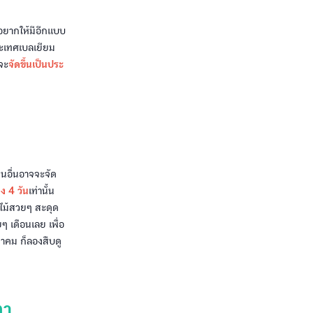
อยากให้มีอีกแบบ
ระเทศเบลเยียม
จะ
จัดขึ้นเป็นประ
คนอื่นอาจจะจัด
ยง 4 วัน
เท่านั้น
กไม้สวยๆ สะดุด
 เดือนเลย เพื่อ
หาคม ก็ลองสืบดู
ตา