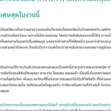
่พิเศษสุดในงานนี้
ไม้แค่ได้มาเห็นความสวยงามของมันก็คงหลงใหลจนฟินกันไปเลยล่ะครับ แต่สำหรั
่ามาแล้วจะผิดหวังนะ เพราะไม่มีทางแน่นอน โดยความพิเศษของงานนี้ก็คือ เราจะ
ี่แตกต่างกันออกไปในแต่ละมุม มองจากข้างล่างก็ได้ฟีลหนึ่ง มองจากด้านบนมุมส
งจากด้านหน้าไปตรงๆ ก็จะมีแบ็กกราวนด์เป็นปราสาทอันสวยงามทอดยาวอยู่ด้าน
ศิลปินมักจะใช้การประดับประดาตกแต่งดอกไม้เหล่านี้ด้วยรูปทรงของเรขาคณิต ทำใ
การตัดกันของสีสันที่สะดุดตา สวยงาม โดดเด่น และลงตัว เป็นหนึ่งในเทศกาลดอกไม
ามที่สุดในโลก เพื่อนๆ คนไหนที่ชื่นชอบการชมดอกไม้เป็นชีวิตจิตใจ ที่นี่ห้าม
ชอบดอกไม้ขนาดนั้น ขอให้ลองเปิดใจดูนะครับ ถ้าได้มาเห็นสถานที่จริงล่ะก็ รับร
วเลยล่ะ
สนใจอยากจะเยี่ยมชมเทศกาลดอกไม้ล่ะก็ แถบยุโรปเนี่ยแหละครับ ตอบโจทย์มาก
มีดอกไม้สวยๆ เยอะมาก รวมถึงมีเทศกาลดอกไม้ถูกจัดขึ้นในแต่ละประเทศแบบไม่