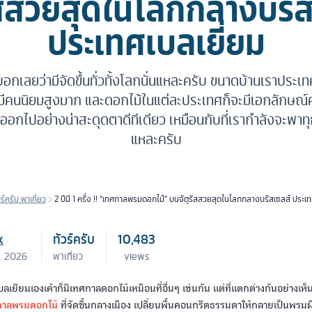
รัสสวยสุดในโลกกลางบรัส
ประเทศเบลเยี่ยม
อกเลยว่ามีจัดขึ้นทั่วทั้งโลกนั่นแหละครับ ขนาดบ้านเราประเ
ี่มีคนนิยมสูงมาก และดอกไม้ในแต่ละประเทศก็จะมีเอกลัก
ออกไปอย่างน่าสะดุดตาดีทีเดียว เหมือนกับที่เรากำลังจะพาทุก
แหละครับ
วร์ครับ พาเที่ยว
2 ปีมี 1 ครั้ง !! “เทศกาลพรมดอกไม้” บนจัตุรัสสวยสุดในโลกกลางบรัสเซลส์ ประเ
เบลเยี่ยม
k
ทัวร์ครับ
10,483
พ. 2026
พาเที่ยว
views
ลเยียมเองเค้าก็มีเทศกาลดอกไม้เหมือนที่อื่นๆ เช่นกัน แต่ที่แตกต่างกันอย่างเห็น
กาลพรมดอกไม้
ที่จัดขึ้นกลางเมือง เปลี่ยนพื้นคอนกรีตธรรมดาให้กลายเป็นพรม