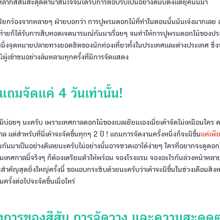
ากสีสันสะดุดตาน่าสนใจจนได้รับการตอบรับเป็นอย่างดีนับตั้งแต่ยุคนั้นมา
เรียกร้องจากหลายๆ ฝ่ายบอกว่า การปูพรมดอกไม้ที่ทำในตอนนั้นมันเจ๋งมากเลย 
ุดท้ายก็ได้รับการสืบทอดเจตนารมณ์กันมาเรื่อยๆ จนทำให้การปูพรมดอกไม้ของป
หนึ่งจุดหมายปลายทางยอดฮิตของนักท่องเที่ยวทั้งในประเทศและต่างประเทศ ซึ่ง
ผู้เข้าชมอย่างล้นหลามทุกครั้งที่มีการจัดแสดง
 แถมจัดแค่ 4 วันเท่านั้น!
ด้มีบ่อยๆ นะครับ เพราะเทศกาลดอกไม้ของเบลเยียมเองเนี่ยเค้าจัดไม่เหมือนใคร 
ล แต่สำหรับที่นี่เค้าจะจัดขึ้นทุกๆ 2 ปี ! แถมการจัดงานครั้งหนึ่งก็จะมีขึ้น
แค่เพี
กันมาเป็นอย่างดีเลยนะครับไม่อย่างนั้นอาจชวดเอาได้ง่ายๆ ใครที่อยากจะดูดอ
เทศกาลนี้จริงๆ ก็ต้องเตรียมตัวให้พร้อม จองโรงแรม จองอะไรกันล่วงหน้าหลายๆ
สำคัญสุดยิ่งใหญ่ครั้งนี้ ขอแอบกระซิบด้วยนะครับว่าเค้าจะมีขึ้นในช่วงเดือนสิง
ครั้งต่อไปจะจัดขึ้นเมื่อไหร่
งการของสีสัน การจัดวาง และความสะดุด