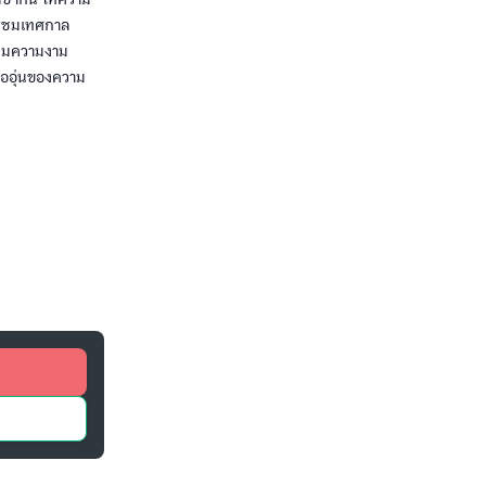
ารชมเทศกาล
วชมความงาม
ไออุ่นของความ