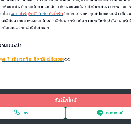
กาศที่แตกต่างกันออกไปตามเอกลักษณ์ของแต่ละเมือง ดังนั้นถ้าไม่อยากพลาดก
ุด ก็มา
จอง
"ทัวร์ยุโรป"
ไปกับ
ทัวร์ครับ
ได้เลย เราจะพาคุณไปแตะขอบฟ้า เที่ย
และสีสันสะดุดตาของดอกไม้หลากสีกันเองครับ เติมความสุขให้กับหัวใจ กอดรับ
อกไม้แสนสวยเหล่านี้กันได้เลย
ความแนะนำ
สุด ? เที่ยวสวิส อิตาลี ฝรั่งเศส
<<
ทัวร์ไฟไหม้
โทร
คุยทางไลน์