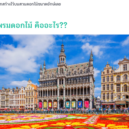
กปลูกสร้างไว้บนสวนดอกไม้ขนาดยักษ์เลย
รมดอกไม้ คืออะไร??