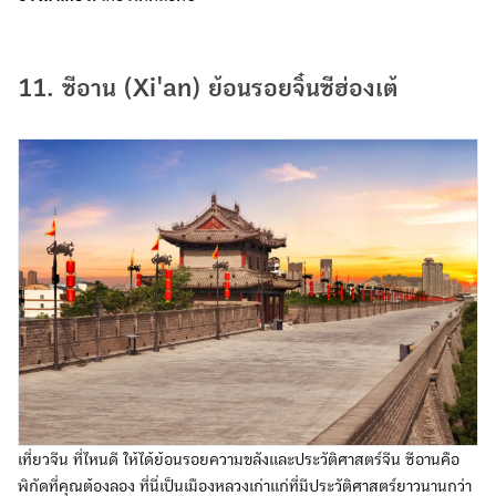
11. ซีอาน (Xi'an) ย้อนรอยจิ๋นซีฮ่องเต้
เที่ยวจีน ที่ไหนดี ให้ได้ย้อนรอยความขลังและประวัติศาสตร์จีน ซีอานคือ
พิกัดที่คุณต้องลอง ที่นี่เป็นเมืองหลวงเก่าแก่ที่มีประวัติศาสตร์ยาวนานกว่า