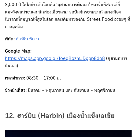
3,000 ปี ไฮไลท์ระดับโลกคือ ‘สุสานทหารดินเผา’ ของจิ๋นซีฮ่องเต้ที่
สมจริงจนน่าขนลุก นักท่องเที่ยวสามารถปั่นจักรยานบนกำแพงเมือง
โบราณที่สมบูรณ์ที่สุดในโลก และเดินหาของกิน Street Food อร่อยๆ ที่
ย่านมุสลิม
พิกัด:
ทัวร์จีน ซีอาน
Google Map:
https://maps.app.goo.gl/foegBozmJDppp8do8
(สุสานทหาร
ดินเผา)
เวลาทำการ:
08:30 - 17:00 น.
ช่วงน่าเที่ยว:
มีนาคม - พฤษภาคม และ กันยายน - พฤศจิกายน
12. ฮาร์บิน (Harbin) เมืองน้ำแข็งเอเชีย