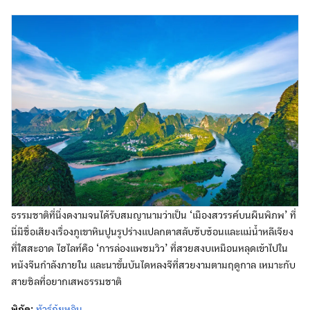
ธรรมชาติที่นี่งดงามจนได้รับสมญานามว่าเป็น ‘เมืองสวรรค์บนผืนพิภพ’ ที่
นี่มีชื่อเสียงเรื่องภูเขาหินปูนรูปร่างแปลกตาสลับซับซ้อนและแม่น้ำหลีเจียง
ที่ใสสะอาด ไฮไลท์คือ ‘การล่องแพชมวิว’ ที่สวยสงบเหมือนหลุดเข้าไปใน
หนังจีนกำลังภายใน และนาขั้นบันไดหลงจีที่สวยงามตามฤดูกาล เหมาะกับ
สายชิลที่อยากเสพธรรมชาติ
พิกัด:
ทัวร์กุ้ยหลิน