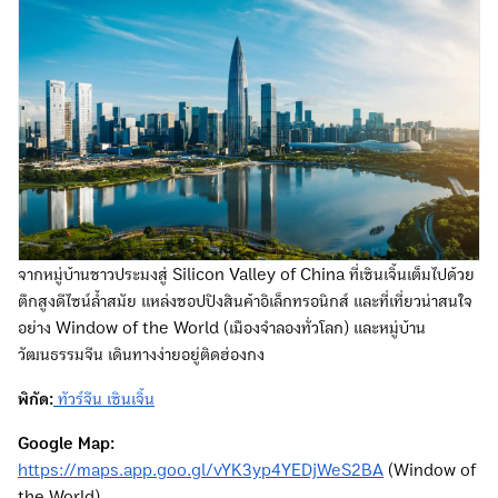
จากหมู่บ้านชาวประมงสู่ Silicon Valley of China ที่เซินเจิ้นเต็มไปด้วย
ตึกสูงดีไซน์ล้ำสมัย แหล่งชอปปิงสินค้าอิเล็กทรอนิกส์ และที่เที่ยวน่าสนใจ
อย่าง Window of the World (เมืองจำลองทั่วโลก) และหมู่บ้าน
วัฒนธรรมจีน เดินทางง่ายอยู่ติดฮ่องกง
พิกัด:
ทัวร์จีน เซินเจิ้น
Google Map:
https://maps.app.goo.gl/vYK3yp4YEDjWeS2BA
(Window of
the World)