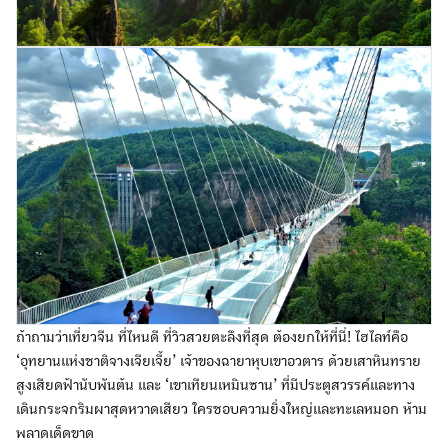
ถ้าถามว่าเที่ยวจีน ที่ไหนดี ที่วิวสวยตะลึงที่สุด ต้องยกให้ที่นี่! ไฮไลท์คือ
‘อุทยานแห่งชาติจางเจียเจี้ย’ เจ้าของฉายาหุบเขาอวตาร ด้วยเสาหินทราย
สูงเสียดฟ้านับพันต้น และ ‘เขาเทียนเหมินซาน’ ที่มีประตูสวรรค์และทาง
เดินกระจกริมผาสุดหวาดเสียว ใครชอบความยิ่งใหญ่และทะเลหมอก ห้าม
พลาดเด็ดขาด