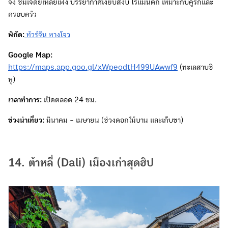
จิ่ง ชมเจดีย์เหลยเฟิง บรรยากาศเงียบสงบ โรแมนติก เหมาะกับคู่รักและ
ครอบครัว
พิกัด:
ทัวร์จีน หางโจว
Google Map:
https://maps.app.goo.gl/xWpeodtH499UAwwf9
(ทะเลสาบซี
หู)
เวลาทำการ:
เปิดตลอด 24 ชม.
ช่วงน่าเที่ยว:
มีนาคม - เมษายน (ช่วงดอกไม้บาน และเก็บชา)
14. ต้าหลี่ (Dali) เมืองเก่าสุดฮิป