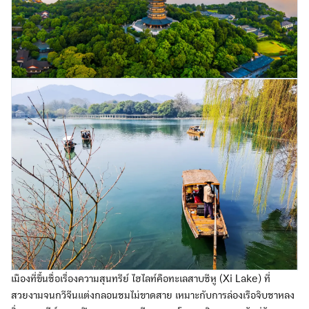
เมืองที่ขึ้นชื่อเรื่องความสุนทรีย์ ไฮไลท์คือทะเลสาบซีหู (Xi Lake) ที่
สวยงามจนกวีจีนแต่งกลอนชมไม่ขาดสาย เหมาะกับการล่องเรือจิบชาหลง