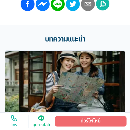
บทความแนะนำ
ทัวร์ไฟไหม้
โทร
คุยทางไลน์
8 ขั้นตอนเตรียมตัวก่อนบินไปเที่ยวญี่ปุ่น