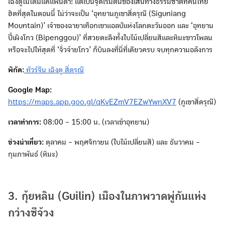
เฉิงตูไม่ได้มีแค่แพนด้า! แต่เป็นจุดเริ่มต้นของเส้นทางธรรมชาติที่คนไทย
ฮิตที่สุดในตอนนี้ ไม่ว่าจะเป็น ‘อุทยานภูเขาสี่ดรุณี (Siguniang
Mountain)’ เจ้าของฉายาเทือกเขาแอลป์แห่งโลกตะวันออก และ ‘อุทยาน
ปี้เผิงโกว (Bipenggou)’ ที่สวยตะลึงทั้งใบไม้เปลี่ยนสีและหิมะขาวโพลน
หรือจะไปให้สุดที่ ‘จิ่วจ้ายโกว’ ก็บินลงที่นี่ที่เดียวครบ จบทุกความอลังการ
พิกัด:
ทัวร์จีน เฉิงตู สี่ดรุณี
Google Map:
https://maps.app.goo.gl/qKvEZmV7EZwYwnXV7
(ภูเขาสี่ดรุณี)
เวลาทำการ:
08:00 - 15:00 น. (เวลาเข้าอุทยาน)
ช่วงน่าเที่ยว:
ตุลาคม - พฤศจิกายน (ใบไม้เปลี่ยนสี) และ ธันวาคม -
กุมภาพันธ์ (หิมะ)
3. กุ้ยหลิน (Guilin) เมืองในภาพวาดพู่กันแห่ง
กว่างซีจ้วง