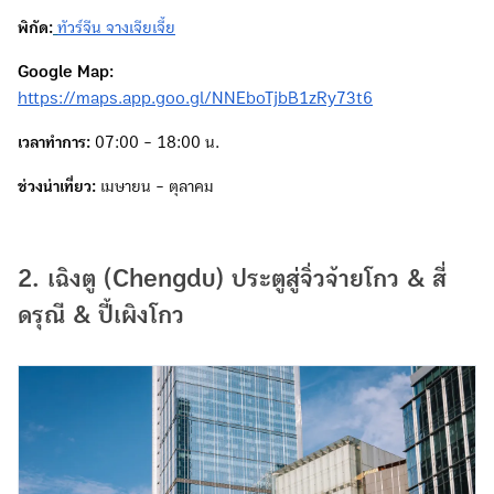
พิกัด:
ทัวร์จีน จางเจียเจี้ย
Google Map:
https://maps.app.goo.gl/NNEboTjbB1zRy73t6
เวลาทำการ:
07:00 - 18:00 น.
ช่วงน่าเที่ยว:
เมษายน - ตุลาคม
2. เฉิงตู (Chengdu) ประตูสู่จิ่วจ้ายโกว & สี่
ดรุณี & ปี้เผิงโกว