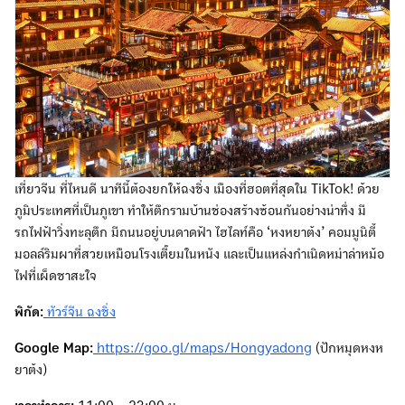
เที่ยวจีน ที่ไหนดี นาทีนี้ต้องยกให้ฉงชิ่ง เมืองที่ฮอตที่สุดใน TikTok! ด้วย
ภูมิประเทศที่เป็นภูเขา ทำให้ตึกรามบ้านช่องสร้างซ้อนกันอย่างน่าทึ่ง มี
รถไฟฟ้าวิ่งทะลุตึก มีถนนอยู่บนดาดฟ้า ไฮไลท์คือ ‘หงหยาต้ง’ คอมมูนิตี้
มอลล์ริมผาที่สวยเหมือนโรงเตี๊ยมในหนัง และเป็นแหล่งกำเนิดหม่าล่าหม้อ
ไฟที่เผ็ดชาสะใจ
พิกัด:
ทัวร์จีน ฉงชิ่ง
Google Map:
https://goo.gl/maps/Hongyadong
(ปักหมุดหงห
ยาต้ง)