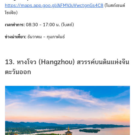
https://maps.app.goo.gl/AFMVJuVwctgnGs4C8
(โบสถ์เซนต์
โซเฟีย)
เวลาทำการ:
08:30 - 17:00 น. (โบสถ์)
ช่วงน่าเที่ยว:
ธันวาคม - กุมภาพันธ์
13. หางโจว (Hangzhou) สวรรค์บนดินแห่งจีน
ตะวันออก