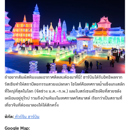
ถ้าอยากสัมผัสหิมะและอากาศติดลบต้องมาที่นี่! ฮาร์บินได้รับอิทธิพลจาก
รัสเซียทำให้สถาปัตยกรรมสวยแปลกตา ไฮไลท์คือเทศกาลน้ำแข็งแกะสลัก
ที่ใหญ่ที่สุดในโลก (จัดช่วง ม.ค.-ก.พ.) และโบสถ์เซนต์โซเฟียที่สวยขลัง
เหมือนอยู่ยุโรป รวมถึงบ้านหิมะในเทศกาลคริสมาสต์ เรียกว่าเป็นสถานที่
เที่ยวจีนที่ต้องมาลองให้ได้สักครั้ง
พิกัด:
ทัวร์จีน ฮาร์บิน
Google Map: