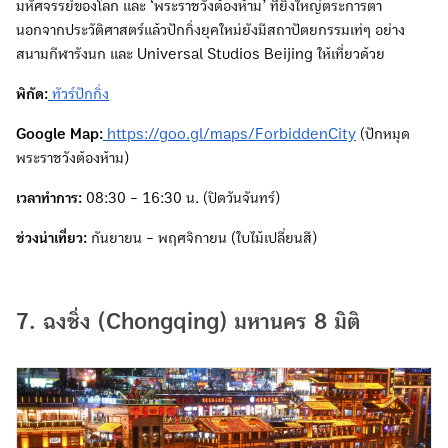
มหัศจรรย์ของโลก และ ‘พระราชวังต้องห้าม’ ที่ยิ่งใหญ่ตระการตา
นอกจากประวัติศาสตร์แล้วปักกิ่งยุคใหม่ยังมีสถาปัตยกรรมเท่ๆ อย่าง
สนามกีฬารังนก และ Universal Studios Beijing ให้เที่ยวด้วย
พิกัด:
ทัวร์ปักกิ่ง
Google Map:
https://goo.gl/maps/ForbiddenCity
(ปักหมุด
พระราชวังต้องห้าม)
เวลาทำการ:
08:30 - 16:30 น. (ปิดวันจันทร์)
ช่วงน่าเที่ยว:
กันยายน - พฤศจิกายน (ใบไม้เปลี่ยนสี)
7. ฉงชิ่ง (Chongqing) มหานคร 8 มิติ