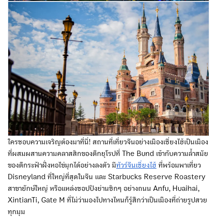
ใครชอบความเจริญต้องมาที่นี่! สถานที่เที่ยวจีนอย่างเมืองเซี่ยงไฮ้เป็นเมือง
ที่ผสมผสานความคลาสสิกของตึกยุโรปที่ The Bund เข้ากับความล้ำสมัย
ของตึกระฟ้าฝั่งหอไข่มุกได้อย่างลงตัว มี
ทัวร์จีนเซี่ยงไฮ้
ที่พร้อมพาเที่ยว
Disneyland ที่ใหญ่ที่สุดในจีน และ Starbucks Reserve Roastery
สาขายักษ์ใหญ่ หรือแหล่งชอปปิงย่านชิกๆ อย่างถนน Anfu, Huaihai,
XintianTi, Gate M ที่ไม่ว่ามองไปทางไหนก็รู้สึกว่าเป็นเมืองที่ถ่ายรูปสวย
ทุกมุม