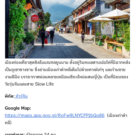
เมืองท่องเที่ยวสุดชิลในมณฑลยูนนาน ตั้งอยู่ริมทะเลสาบเอ๋อไห่ที่มีฉากหลัง
เป็นภูเขาชางซาน ซึ่งย่านเมืองเก่าต้าหลี่เต็มไปด้วยคาเฟ่เก๋ๆ และร้านขาย
งานฝีมือ บรรยากาศผ่อนคลายเหมือนเชียงใหม่ผสมญี่ปุ่น เป็นที่นิยมของ
วัยรุ่นจีนและสาย Slow Life
พิกัด:
ทัวร์จีน
Google Map:
https://maps.app.goo.gl/RoFw9LNYCPPJbQo86
(เมืองเก่าต้า
หลี่)
เวลาทำการ:
เปิดตลอด 24 ชม.