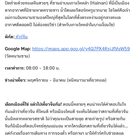
ปิดท้ายด้วยทะเลจีนสวยๆ ที่ซานย่าบนเกาะไหหลำ (Hainan) ที่นี่เป็นเมือง
ตากอากาศที่มีชายหาดทรายขาว น้ำใสและรีสอร์ทหรูมากมาย ไฮไลท์คือเจ้า
แม่กวนอิมหนานซานองค์ใหญ่ที่สุดในโลกที่ตั้งตระหง่านอยู่กลางทะเล
อากาศดีตลอดปี ไม่ต้องขอวีซ่า (สำหรับเกาะไหหลำในบางเงื่อนไข)
พิกัด:
ทัวร์จีน
Google Map:
https://maps.app.goo.gl/y4Q7PX4RsjJfVqW59
(วัดหนานซาน)
เวลาทำการ:
08:00 - 18:00 น.
ช่วงน่าเที่ยว:
พฤศจิกายน - มีนาคม (หนีหนาวมาเที่ยวทะเล)
เลือกเมืองที่ใช่ แล้วไปเที่ยวจีนกัน!
ตอนนี้หลายๆ คนน่าจะได้คำตอบในใจ
กันแล้วว่าเที่ยวจีน ที่ไหนดี หรือเมืองไหนดี จะเห็นได้เลยว่าสถานที่เที่ยวจีน
นั้นมีหลากหลายรสชาติ ไม่ว่าคุณจะเป็นสายลุย สายถ่ายรูป หรือสายกิน
จีนก็มีเมืองที่ตอบโจทย์คุณแน่นอน หากใครเลือกสถานที่เที่ยวจีนได้แล้ว…
แต่กังวลเรื่องการเดินทาง การจองตั๋ว หรือภาษา มาให้ทัวร์ครับช่วยดูแล