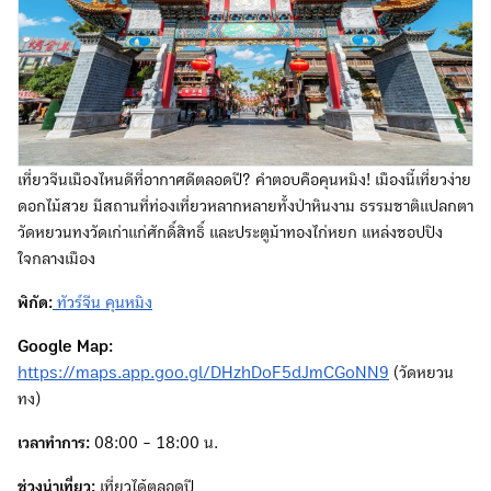
เที่ยวจีนเมืองไหนดีที่อากาศดีตลอดปี? คำตอบคือคุนหมิง! เมืองนี้เที่ยวง่าย
ดอกไม้สวย มีสถานที่ท่องเที่ยวหลากหลายทั้งป่าหินงาม ธรรมชาติแปลกตา
วัดหยวนทงวัดเก่าแก่ศักดิ์สิทธิ์ และประตูม้าทองไก่หยก แหล่งชอปปิง
ใจกลางเมือง
พิกัด:
ทัวร์จีน คุนหมิง
Google Map:
https://maps.app.goo.gl/DHzhDoF5dJmCGoNN9
(วัดหยวน
ทง)
เวลาทำการ:
08:00 - 18:00 น.
ช่วงน่าเที่ยว:
เที่ยวได้ตลอดปี