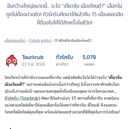
จีนกว้างใหญ่ขนาดนี้... จะไป "เที่ยวจีน เมืองไหนดี?" เลือกไม่
ถูกไม่ต้องปวดหัว! ทัวร์ครับคัดมาให้แล้วกับ 15 เมืองยอดฮิต
ที่ต้องไปให้ได้สักครั้งในชีวิต!
บล็อกท่องเที่ยว
ทัวร์ครับ พาเที่ยว
15 พิกัดเที่ยวจีนเมืองไหนดี?
เราคัดมาแล้วว่าปัง อัปเดตปี
2569 ครบทุกสไตล์
Tourkrub
ทัวร์ครับ
5,079
23 ก.พ. 2026
พาเที่ยว
views
ไหนใครบ้างที่กำลังวางแผนเที่ยวจีน แต่ยังตัดสินใจไม่ได้ว่าจะไป
‘เที่ยวจีน
เมืองไหนดี?’
เพราะแผ่นดินมังกรนั้นกว้างใหญ่ มีทั้งธรรมชาติระดับโลก
เมืองโบราณพันปี และมหานครสุดล้ำที่เหมือนหลุดมาจากโลกอนาคต…
ทัวร์ครับ (Tourkrub)
คัดมาให้แล้วเน้นๆ 15 สถานที่เที่ยวจีน ยอดนิยม
แบ่งตามสไตล์เที่ยวให้คุณเลือกจิ้มได้เลยว่าเที่ยวจีน ที่ไหนดี ถึงจะตอบ
โจทย์ไลฟ์สไตล์คุณที่สุด พร้อมพิกัดและช่วงเวลาที่ดีที่สุดในการไปเยือน!