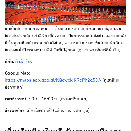
นับเป็นสถานที่เที่ยวจีนที่น่าไป เป็นเมืองมรดกโลกที่โรแมนติกที่สุดในจีน
โดดเด่นด้วยเมืองเก่าลี่เจียงที่ยังคงสถาปัตยกรรมแบบดั้งเดิม และฉากหลัง
ที่เป็นภูเขาหิมะมังกรหยกอันยิ่งใหญ่ สามารถนั่งกระเช้าขึ้นไปสัมผัสหิมะ
ได้ตลอดทั้งปี พร้อมชมน้ำสีฟ้าใสที่ไป๋สุ่ยเหอ (หุบเขาพระจันทร์สีน้ำเงิน)
พิกัด:
ทัวร์ลี่เจียง
Google Map:
https://maps.app.goo.gl/KQcwpkiKRePh2d5DA
(ภูเขาหิมะ
มังกรหยก)
เวลาทำการ:
07:00 - 16:00 น. (กระเช้าขึ้นภูเขา)
ช่วงน่าเที่ยว:
เที่ยวได้ตลอดปี (แต่หน้าหนาวสวยสุด)