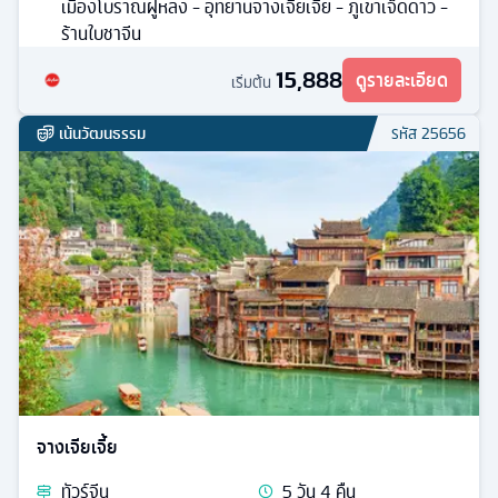
เมืองโบราณฝูหลง - อุทยานจางเจียเจี้ย - ภูเขาเจ็ดดาว -
ร้านใบชาจีน
15,888
ดูรายละเอียด
เริ่มต้น
เน้นวัฒนธรรม
รหัส
25656
จางเจียเจี้ย
ทัวร์
จีน
5
วัน
4
คืน