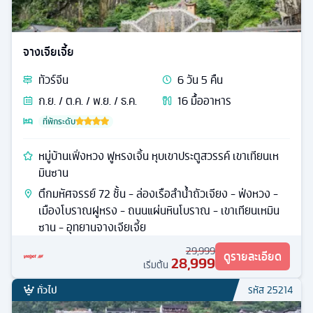
ทั่วไป
รหัส
25215
จางเจียเจี้ย
ทัวร์
จีน
6
วัน
5
คืน
ก.ย. / ต.ค. / พ.ย. / ธ.ค.
16
มื้ออาหาร
ที่พักระดับ