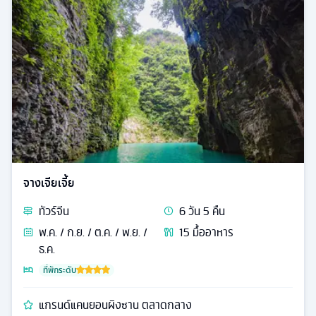
จางเจียเจี้ย
ทัวร์
จีน
6
วัน
5
คืน
พ.ค. / ก.ย. / ต.ค. / พ.ย. /
15
มื้ออาหาร
ธ.ค.
ที่พักระดับ
แกรนด์แคนยอนผิงซาน ตลาดกลาง