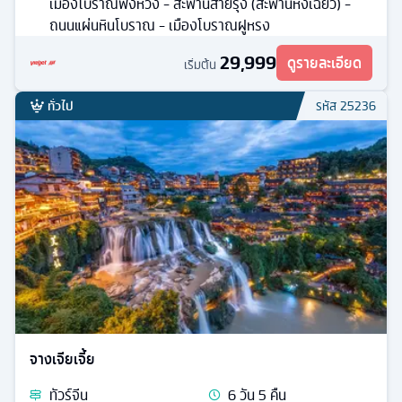
จางเจียเจี้ย
ทัวร์
จีน
6
วัน
5
คืน
ก.ย. / ต.ค. / พ.ย. / ธ.ค.
16
มื้ออาหาร
ที่พักระดับ
เมืองโบราณฟูหรงเจิ้น ภูเขาเทียนเหมินซาน หุบเขาอวตาร
ตึกมหัศจรรย์ 72 ชั้น - ล่องเรือลําน้ำถัวเจียง - ฟ่งหวง -
เมืองโบราณฟ่งหวง - สะพานสายรุ้ง (สะพานหงเฉียว) -
ถนนแผ่นหินโบราณ - เมืองโบราณฝูหรง
29,999
ดูรายละเอียด
เริ่มต้น
ทั่วไป
รหัส
25236