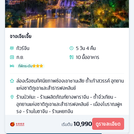
จางเจียเจี้ย
ทัวร์
จีน
5
วัน
4
คืน
ก.ย.
10
มื้ออาหาร
ที่พักระดับ
ล่องเรือชมทัศนียภาพช่องเขาซานเสีย ถ้ำเก้าสวรรค์ อุทยาน
แห่งชาติภูเขาและลำธารฟงหลินซี
ร้านบัวหิมะ - ร้านผลิตภัณฑ์ยางพาราจีน - ถ้ำจิ่วเทียน -
อุทยานแห่งชาติภูเขาและลำธารฟงหลินซี - เมืองโบราณฝูห
รง - ร้านใบชาจีน - ร้านหยกจีน
10,990
ดูรายละเอียด
เริ่มต้น