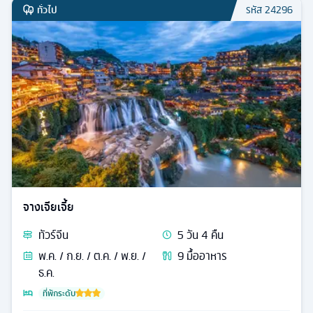
ทั่วไป
รหัส
24296
จางเจียเจี้ย
ทัวร์
จีน
5
วัน
4
คืน
พ.ค. / ก.ย. / ต.ค. / พ.ย. /
9
มื้ออาหาร
ธ.ค.
ที่พักระดับ