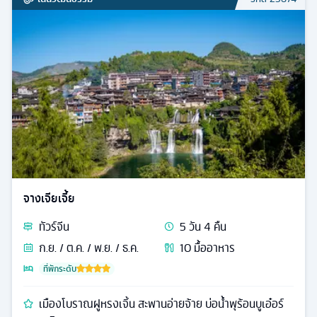
จางเจียเจี้ย
ทัวร์
จีน
5
วัน
4
คืน
ก.ย. / ต.ค. / พ.ย. / ธ.ค.
10
มื้ออาหาร
ที่พักระดับ
เมืองโบราณฝูหรงเจิ้น สะพานอ่ายจ้าย บ่อน้ำพุร้อนบูเอ๋อร์