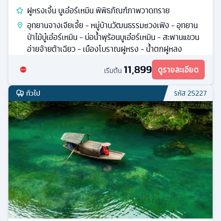
ฝูหรงเจิ้น บูเอ๋อร์เหมิน พิพิธภัณฑ์ภาพวาดทราย
อุทยานจางเจียเจี้ย - หมู่บ้านวัฒนธรรมซวงเฟิง - อุทยาน
ป่าไม้บู๋เอ๋อร์เหมิน - บ่อน้ำพุร้อนบูเอ๋อร์เหมิน - สะพานแขวน
อ่ายจ้ายต้าเฉียว - เมืองโบราณฝูหรง - น้ำตกฝูหลง
11,899
ดูรายละเอียด
เริ่มต้น
ทั่วไป
รหัส
25227