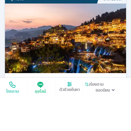
ที่พักระดับ
ระเบียง แก้ว ล่องเรือแม่น้าเหมาหยานเหอ สะพานสายรุ้ง
จางเจียเจี้ย - ถ้ำประตูสวรรค์เทียนเหมินซาน - เขาเทียนจื่อ
ซาน - ลิฟท์แก้วไป่หลง - ถ้ำจิ่วเทียน - เมืองโบราณฝูหรง -
เมืองโบราณฟ่งหวง
33,900
ดูรายละเอียด
เริ่มต้น
ทั่วไป
รหัส
23601
เรียงตาม
ตัวช่วยค้นหา
โทรถาม
คุยไลน์