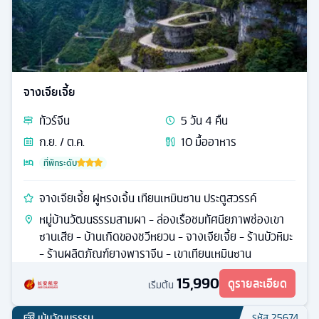
จางเจียเจี้ย
ทัวร์
จีน
5
วัน
4
คืน
ก.ย. / ต.ค.
10
มื้ออาหาร
ที่พักระดับ
จางเจียเจี้ย ฝูหรงเจิ้น เทียนเหมินซาน ประตูสวรรค์
หมู่บ้านวัฒนธรรมสามผา - ล่องเรือชมทัศนียภาพช่องเขา
ซานเสีย - บ้านเกิดของชวีหยวน - จางเจียเจี้ย - ร้านบัวหิมะ
- ร้านผลิตภัณฑ์ยางพาราจีน - เขาเทียนเหมินซาน
15,990
ดูรายละเอียด
เริ่มต้น
เน้นวัฒนธรรม
รหัส
25674