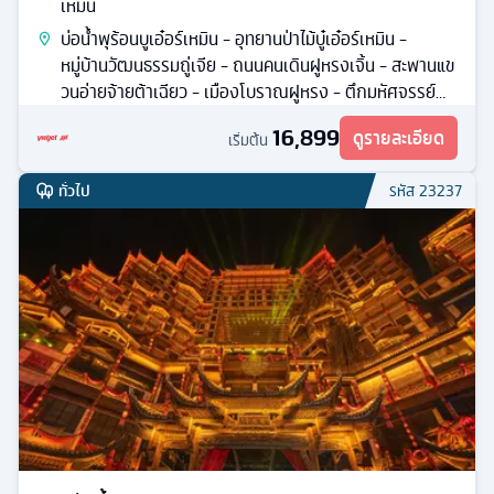
เหมิน
บ่อน้ำพุร้อนบูเอ๋อร์เหมิน - อุทยานป่าไม้บู๋เอ๋อร์เหมิน -
หมู่บ้านวัฒนธรรมถู่เจีย - ถนนคนเดินฝูหรงเจิ้น - สะพานแข
วนอ่ายจ้ายต้าเฉียว - เมืองโบราณฝูหรง - ตึกมหัศจรรย์
72 ชั้น
16,899
ดูรายละเอียด
เริ่มต้น
ทั่วไป
รหัส
23237