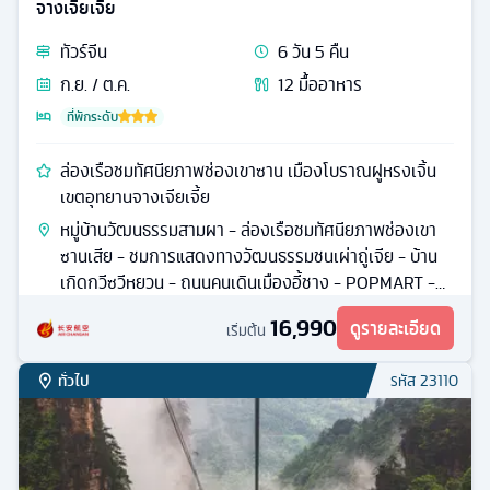
จางเจียเจี้ย
ทัวร์
จีน
6
วัน
5
คืน
ก.ย. / ต.ค.
12
มื้ออาหาร
ที่พักระดับ
ล่องเรือชมทัศนียภาพช่องเขาซาน เมืองโบราณฝูหรงเจิ้น
เขตอุทยานจางเจียเจี้ย
หมู่บ้านวัฒนธรรมสามผา - ล่องเรือชมทัศนียภาพช่องเขา
ซานเสีย - ชมการแสดงทางวัฒนธรรมชนเผ่าถู่เจีย - บ้าน
เกิดกวีซวีหยวน - ถนนคนเดินเมืองอี้ชาง - POPMART -
เมืองโบราณฝูหรง
16,990
ดูรายละเอียด
เริ่มต้น
ทั่วไป
รหัส
23110