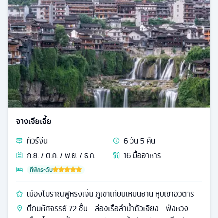
หมู่บ้านเฟิ่งหวง ฟูหรงเจิ้น หุบเขาประตูสวรรค์ เขาเทียนเห
มินซาน
ตึกมหัศจรรย์ 72 ชั้น - ล่องเรือลําน้ำถัวเจียง - ฟ่งหวง -
เมืองโบราณฝูหรง - ถนนแผ่นหินโบราณ - เขาเทียนเหมิน
ซาน - อุทยานจางเจียเจี้ย
29,999
ดูรายละเอียด
28,999
เริ่มต้น
ทั่วไป
รหัส
25214