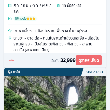
จางเจียเจี้ย
ทัวร์
จีน
6
วัน
5
คืน
ส.ค. / ก.ย. / ต.ค. / พ.ย. /
15
มื้ออาหาร
ธ.ค.
ที่พักระดับ
เขาฟ่านจิ้งซาน เมืองโบราณเฟิ่งหวง น้ำตกฟูหรง
ฉางซา - ฉางเต๋อ - ถนนโบราณต้าเสี่ยวเหอเจีย - เมืองโบ
ราณฝูหรง - เมืองโบราณฟ่งหวง - ฟ่งหวง - สะพาน
สายรุ้ง (สะพานหงเฉียว)