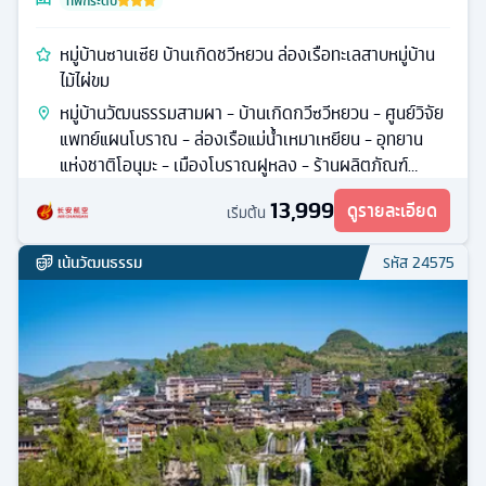
ที่พักระดับ
หมู่บ้านซานเซีย บ้านเกิดชวีหยวน ล่องเรือทะเลสาบหมู่บ้าน
ไม้ไผ่ขม
หมู่บ้านวัฒนธรรมสามผา - บ้านเกิดกวีซวีหยวน - ศูนย์วิจัย
แพทย์แผนโบราณ - ล่องเรือแม่น้ำเหมาเหยียน - อุทยาน
แห่งชาติโอนุมะ - เมืองโบราณฝูหลง - ร้านผลิตภัณฑ์
ยางพาราจีน
13,999
ดูรายละเอียด
เริ่มต้น
เน้นวัฒนธรรม
รหัส
24575