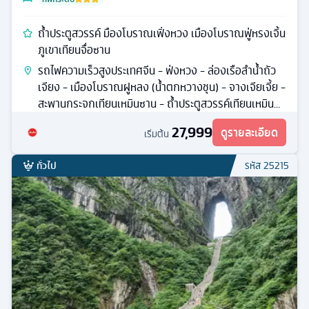
จางเจียเจี้ย
ทัวร์
จีน
5
วัน
4
คืน
ก.ค. / ส.ค. / ก.ย. / ต.ค.
12
มื้ออาหาร
ที่พักระดับ
ถ้ำประตูสวรรค์ มืองโบราณเฟิ่งหวง เมืองโบราณฟู่หรงเจิ้น
ภูเขาเทียนจื่อซาน
รถไฟความเร็วสูงประเทศจีน - ฟ่งหวง - ล่องเรือลําน้ำถัว
เจียง - เมืองโบราณฝูหลง (น้ำตกหวางชุน) - จางเจียเจี้ย -
สะพานกระจกเทียนเหมินซาน - ถ้ำประตูสวรรค์เทียนเหมิน
ซาน
27,999
ดูรายละเอียด
เริ่มต้น