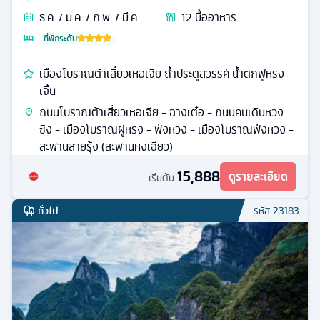
ธ.ค. / ม.ค. / ก.พ. / มี.ค.
12
มื้ออาหาร
ที่พักระดับ
เมืองโบราณต้าเสี่ยวเหอเจีย ถ้ำประตูสวรรค์ น้ำตกฟูหรง
เจิ้น
ถนนโบราณต้าเสี่ยวเหอเจีย - ฉางเต๋อ - ถนนคนเดินหวง
ซิง - เมืองโบราณฝูหรง - ฟ่งหวง - เมืองโบราณฟ่งหวง -
สะพานสายรุ้ง (สะพานหงเฉียว)
15,888
ดูรายละเอียด
เริ่มต้น
ทั่วไป
รหัส
23183