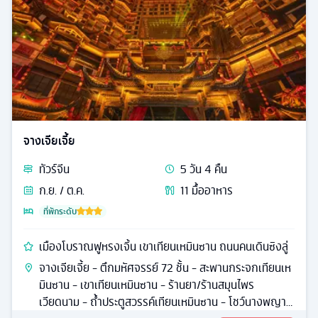
จางเจียเจี้ย
ทัวร์
จีน
5
วัน
4
คืน
ก.ย. / ต.ค.
11
มื้ออาหาร
ที่พักระดับ
เมืองโบราณฟูหรงเจิ้น เขาเทียนเหมินซาน ถนนคนเดินซิงลู่
จางเจียเจี้ย - ตึกมหัศจรรย์ 72 ชั้น - สะพานกระจกเทียนเห
มินซาน - เขาเทียนเหมินซาน - ร้านยา/ร้านสมุนไพร
เวียดนาม - ถ้ำประตูสวรรค์เทียนเหมินซาน - โชว์นางพญา