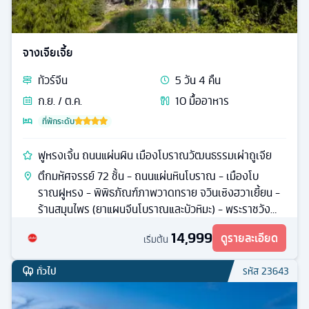
จางเจียเจี้ย
ทัวร์
จีน
5
วัน
4
คืน
ก.ย. / ต.ค.
10
มื้ออาหาร
ที่พักระดับ
ฟูหรงเจิ้น ถนนแผ่นผิน เมืองโบราณวัฒนธรรมเผ่าถูเจีย
ตึกมหัศจรรย์ 72 ชั้น - ถนนแผ่นหินโบราณ - เมืองโบ
ราณฝูหรง - พิพิธภัณฑ์ภาพวาดทราย จวินเซิงฮวาเยี้ยน -
ร้านสมุนไพร (ยาแผนจีนโบราณและบัวหิมะ) - พระราชวัง
โบราณชนเผ่าถู่เจีย - ตลาดหนานเหมินโข่ว
14,999
ดูรายละเอียด
เริ่มต้น
ทั่วไป
รหัส
23643