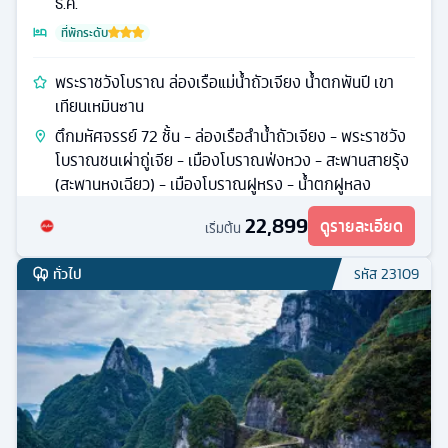
ธ.ค.
ที่พักระดับ
พระราชวังโบราณ ล่องเรือแม่น้ำถัวเจียง น้ำตกพันปี เขา
เทียนเหมินซาน
ตึกมหัศจรรย์ 72 ชั้น - ล่องเรือลําน้ำถัวเจียง - พระราชวัง
โบราณชนเผ่าถู่เจีย - เมืองโบราณฟ่งหวง - สะพานสายรุ้ง
(สะพานหงเฉียว) - เมืองโบราณฝูหรง - น้ำตกฝูหลง
22,899
ดูรายละเอียด
เริ่มต้น
ทั่วไป
รหัส
23109