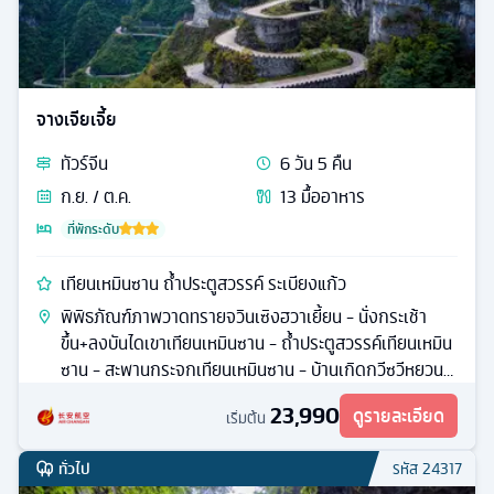
จางเจียเจี้ย
ทัวร์
จีน
6
วัน
5
คืน
ก.ย. / ต.ค.
13
มื้ออาหาร
ที่พักระดับ
เทียนเหมินซาน ถ้ำประตูสวรรค์ ระเบียงแก้ว
พิพิธภัณฑ์ภาพวาดทรายจวินเซิงฮวาเยี้ยน - นั่งกระเช้า
ขึ้น+ลงบันไดเขาเทียนเหมินซาน - ถ้ำประตูสวรรค์เทียนเหมิน
ซาน - สะพานกระจกเทียนเหมินซาน - บ้านเกิดกวีซวีหยวน -
หมู่บ้านวัฒนธรรมสามผา - ล่องเรือชมทัศนียภาพช่องเขา
23,990
ดูรายละเอียด
เริ่มต้น
ซานเสีย
ทั่วไป
รหัส
24317