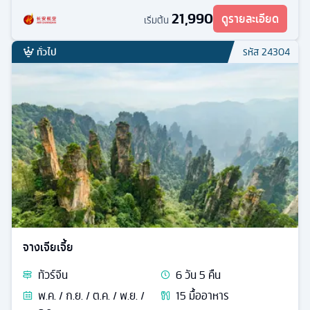
ซาน
21,990
ดูรายละเอียด
เริ่มต้น
ทั่วไป
รหัส
24304
จางเจียเจี้ย
ทัวร์
จีน
6
วัน
5
คืน
พ.ค. / ก.ย. / ต.ค. / พ.ย. /
15
มื้ออาหาร