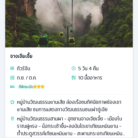
จางเจียเจี้ย
ทัวร์
จีน
5
วัน
4
คืน
ก.ย. / ต.ค.
10
มื้ออาหาร
ที่พักระดับ
หมู่บ้านวัฒนธรรมซานเสีย ล่องเรือชมทัศนียภาพช่องเขา
ซานเสีย ชมการแสดงทางวัฒนธรรมชนเผ่าถู่เจีย
หมู่บ้านวัฒนธรรมสามผา - อุทยานจางเจียเจี้ย - เมืองโบ
ราณฝูหรง - นั่งกระเช้าขึ้น+ลงบันไดเขาเทียนเหมินซาน -
ถ้ำประตูสวรรค์เทียนเหมินซาน - สะพานกระจกเทียนเหมิน