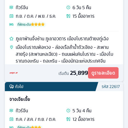
ทัวร์
จีน
6
วัน
5
คืน
ก.ย. / ต.ค. / พ.ย. / ธ.ค.
15
มื้ออาหาร
ที่พักระดับ
ภูเขาฟ่านจิ้งซ้าน ภูเขาอวตาร เมืองโบราณต้ายงกู่เฉิง
เมืองโบราณฟ่งหวง - ล่องเรือลําน้ำถัวเจียง - สะพาน
สายรุ้ง (สะพานหงเฉียว) - ถนนแผ่นหินโบราณ - เมืองโบ
ราณถงเหริน - ถงเหริน - เมืองมัทฉะแห่งประเทศจีน
25,899
ดูรายละเอียด
เริ่มต้น
ทั่วไป
รหัส
22617