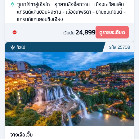
ภูเขาไร่ชาอู่เจียไถ - อุทยานซือจื่อกวาน - เมืองเซวียนเอิน -
แกรนด์แคนยอนผิงซาน - เมืองเทพธิดา - ย่านซินเทียนตี้ -
แกรนด์แคนยอนชิงเจียง
24,899
ดูรายละเอียด
เริ่มต้น
ทั่วไป
รหัส
25708
จางเจียเจี้ย