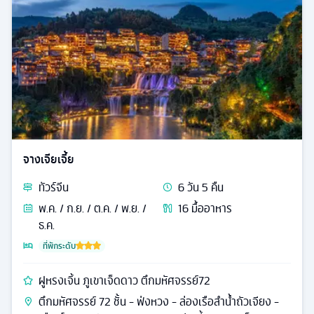
จางเจียเจี้ย
ทัวร์
จีน
6
วัน
5
คืน
พ.ค. / ก.ย. / ต.ค. / พ.ย. /
16
มื้ออาหาร
ธ.ค.
ที่พักระดับ
ฝูหรงเจิ้น ภูเขาเจ็ดดาว ตึกมหัศจรรย์72
ตึกมหัศจรรย์ 72 ชั้น - ฟ่งหวง - ล่องเรือลําน้ำถัวเจียง -