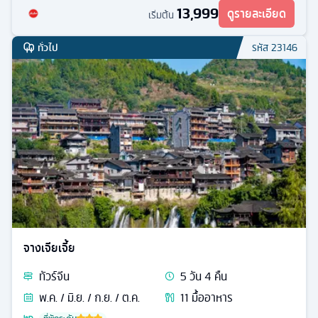
จิ้งจอกขาว
13,999
ดูรายละเอียด
เริ่มต้น
ทั่วไป
รหัส
23146
จางเจียเจี้ย
ทัวร์
จีน
5
วัน
4
คืน
พ.ค. / มิ.ย. / ก.ย. / ต.ค.
11
มื้ออาหาร