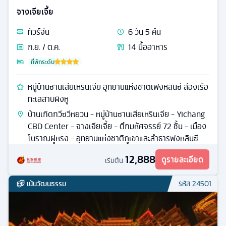
จางเจียเจี้ย
ทัวร์
จีน
6
วัน
5
คืน
ก.ย. / ต.ค.
14
มื้ออาหาร
ที่พักระดับ
หมู่บ้านซานเสียเหรินเจีย อุทยานแห่งชาติเฟิงหลินซี ล่องเรือ
ทะเลสาบผิงหู
บ้านเกิดกวีซวีหยวน - หมู่บ้านซานเสียเหรินเจีย - Yichang
CBD Center - จางเจียเจี้ย - ตึกมหัศจรรย์ 72 ชั้น - เมือง
โบราณฝูหรง - อุทยานแห่งชาติภูเขาและลำธารฟงหลินซี
12,888
ดูรายละเอียด
เริ่มต้น
เน้นวัฒนธรรม
รหัส
24501