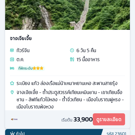
32,999
ดูรายละเอียด
เริ่มต้น
ทั่วไป
รหัส
23730
จางเจียเจี้ย
ทัวร์
จีน
6
วัน
5
คืน
ต.ค.
15
มื้ออาหาร