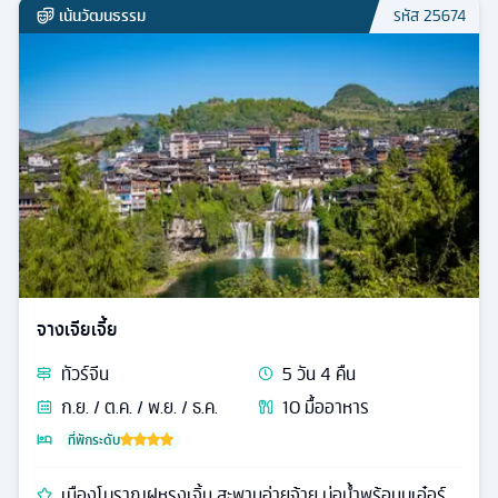
เน้นวัฒนธรรม
รหัส
25674
จางเจียเจี้ย
ทัวร์
จีน
5
วัน
4
คืน
ก.ย. / ต.ค. / พ.ย. / ธ.ค.
10
มื้ออาหาร
ที่พักระดับ
เมืองโบราณฝูหรงเจิ้น สะพานอ่ายจ้าย บ่อน้ำพุร้อนบูเอ๋อร์