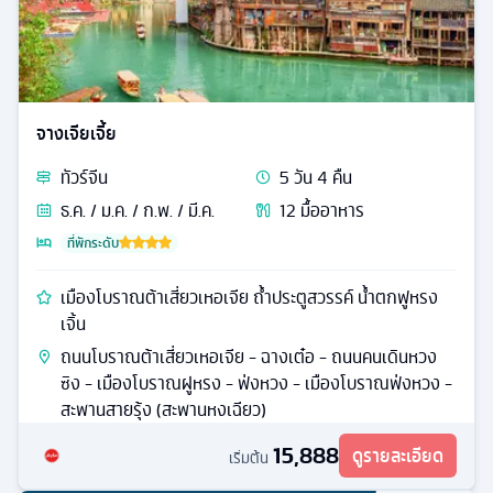
จางเจียเจี้ย
ทัวร์
จีน
5
วัน
4
คืน
ธ.ค. / ม.ค. / ก.พ. / มี.ค.
12
มื้ออาหาร
ที่พักระดับ
เมืองโบราณต้าเสี่ยวเหอเจีย ถ้ำประตูสวรรค์ น้ำตกฟูหรง
เจิ้น
ถนนโบราณต้าเสี่ยวเหอเจีย - ฉางเต๋อ - ถนนคนเดินหวง
ซิง - เมืองโบราณฝูหรง - ฟ่งหวง - เมืองโบราณฟ่งหวง -
สะพานสายรุ้ง (สะพานหงเฉียว)
15,888
ดูรายละเอียด
เริ่มต้น