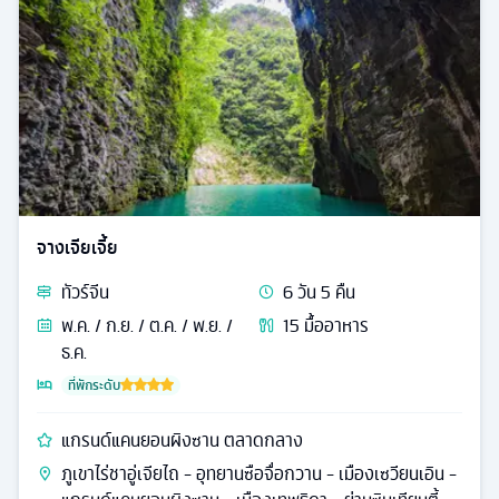
จางเจียเจี้ย
ทัวร์
จีน
6
วัน
5
คืน
พ.ค. / ก.ย. / ต.ค. / พ.ย. /
15
มื้ออาหาร
ธ.ค.
ที่พักระดับ
แกรนด์แคนยอนผิงซาน ตลาดกลาง
ภูเขาไร่ชาอู่เจียไถ - อุทยานซือจื่อกวาน - เมืองเซวียนเอิน -