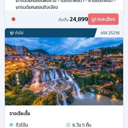
แกรนด์แคนยอนผิงซาน - เมืองเทพธิดา - ย่านซินเทียนตี้ -
แกรนด์แคนยอนชิงเจียง
24,899
ดูรายละเอียด
เริ่มต้น
ทั่วไป
รหัส
25236
จางเจียเจี้ย
ทัวร์
จีน
6
วัน
5
คืน