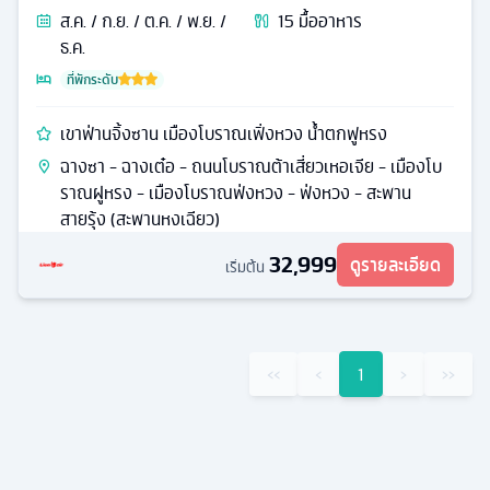
ส.ค. / ก.ย. / ต.ค. / พ.ย. /
15
มื้ออาหาร
ธ.ค.
ที่พักระดับ
เขาฟ่านจิ้งซาน เมืองโบราณเฟิ่งหวง น้ำตกฟูหรง
ฉางซา - ฉางเต๋อ - ถนนโบราณต้าเสี่ยวเหอเจีย - เมืองโบ
ราณฝูหรง - เมืองโบราณฟ่งหวง - ฟ่งหวง - สะพาน
สายรุ้ง (สะพานหงเฉียว)
32,999
ดูรายละเอียด
เริ่มต้น
‹‹
‹
1
›
››