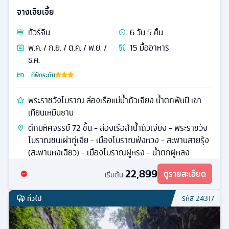
จางเจียเจี้ย
ทัวร์
จีน
6
วัน
5
คืน
พ.ค. / ก.ย. / ต.ค. / พ.ย. /
15
มื้ออาหาร
ธ.ค.
ที่พักระดับ
พระราชวังโบราณ ล่องเรือแม่น้ำถัวเจียง น้ำตกพันปี เขา
เทียนเหมินซาน
ตึกมหัศจรรย์ 72 ชั้น - ล่องเรือลําน้ำถัวเจียง - พระราชวัง
โบราณชนเผ่าถู่เจีย - เมืองโบราณฟ่งหวง - สะพานสายรุ้ง
(สะพานหงเฉียว) - เมืองโบราณฝูหรง - น้ำตกฝูหลง
22,899
ดูรายละเอียด
เริ่มต้น
ทั่วไป
รหัส
24317