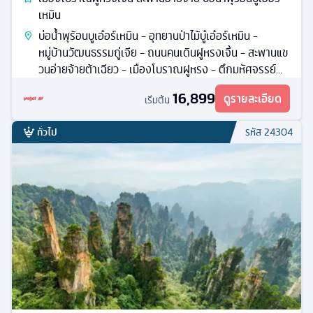
เหมิน
บ่อน้ำพุร้อนบูเอ๋อร์เหมิน - อุทยานป่าไม้บู๋เอ๋อร์เหมิน -
หมู่บ้านวัฒนธรรมถู่เจีย - ถนนคนเดินฝูหรงเจิ้น - สะพานแข
วนอ่ายจ้ายต้าเฉียว - เมืองโบราณฝูหรง - ตึกมหัศจรรย์
72 ชั้น
16,899
ดูรายละเอียด
เริ่มต้น
ทั่วไป
รหัส
24304