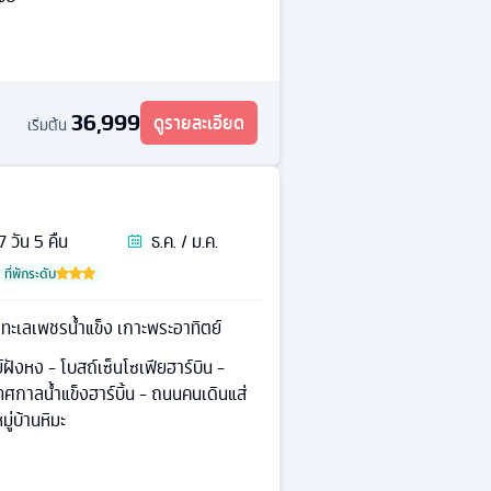
36,999
ดูรายละเอียด
เริ่มต้น
7
วัน
5
คืน
ธ.ค. / ม.ค.
ที่พักระดับ
ทะเลเพชรน้ำแข็ง เกาะพระอาทิตย์
ฝังหง - โบสถ์เซ็นโซเฟียฮาร์บิน -
ศกาลน้ำแข็งฮาร์บิ้น - ถนนคนเดินแส่
มู่บ้านหิมะ