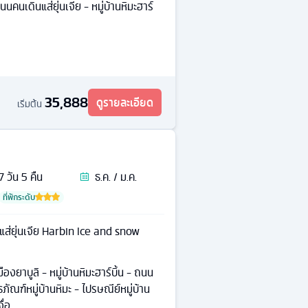
นนคนเดินแส่ยุ่นเจีย - หมู่บ้านหิมะฮาร์
35,888
ดูรายละเอียด
เริ่มต้น
7
วัน
5
คืน
ธ.ค. / ม.ค.
ที่พักระดับ
นแส่ยุ่นเจีย Harbin Ice and snow
ืองยาบูลิ - หมู่บ้านหิมะฮาร์บิ้น - ถนน
ิธภัณฑ์หมู่บ้านหิมะ - ไปรษณีย์หมู่บ้าน
ื่อ