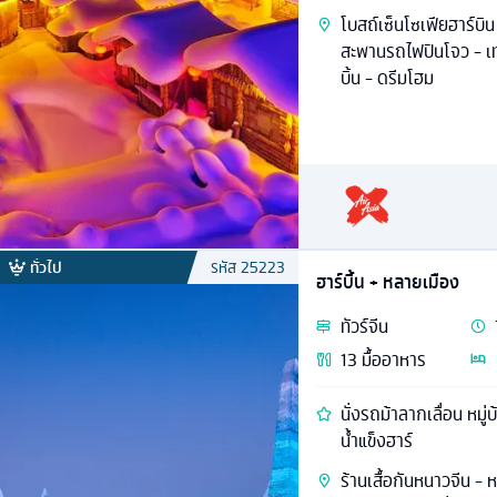
โบสถ์เซ็นโซเฟียฮาร์บิน 
สะพานรถไฟปินโจว - เทศก
บิ้น - ดรีมโฮม
ทั่วไป
รหัส
25223
ฮาร์บิ้น + หลายเมือง
ทัวร์
จีน
13
มื้ออาหาร
นั่งรถม้าลากเลื่อน หม
น้ำแข็งฮาร์
ร้านเสื้อกันหนาวจีน - ห