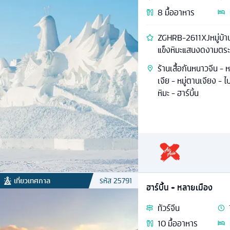
8
มื้ออาหาร
ZGHRB-2611XJหมู่บ้าน
แข็งหิมะแสนงดงามตร
ร้านเสื้อกันหนาวจีน - ห
เจีย - หมู่ตานเจียง - ไ
หิมะ - ฮาร์บิ้น
เที่ยวเทศกาล
รหัส
25791
ฮาร์บิ้น + หลายเมือง
ทัวร์
จีน
10
มื้ออาหาร