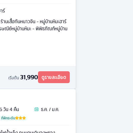
าร์
ร้านเสื้อกันหนาวจีน - หมู่บ้านหิมะฮาร์
รษณีย์หมู่บ้านหิมะ - พิพิธภัณฑ์หมู่บ้าน
31,990
ดูรายละเอียด
เริ่มต้น
6
วัน
4
คืน
ธ.ค. / ม.ค.
ที่พักระดับ
คมไฟน้ำแข็ง ถนนคนเดินจงหยาง