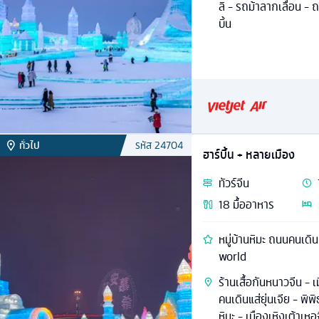
ลิ - รถม้าลากเลื่อน - ถ
บิ้น
ทั่วไป
รหัส
24704
ฮาร์บิ้น + หลายเมือง
ทัวร์
จีน
18
มื้ออาหาร
หมู่บ้านหิมะ ถนนคนเดิ
world
ร้านเสื้อกันหนาวจีน - เม
คนเดินแส่ยุ่นเจีย - พิพ
หิมะ - เมืองเหิงเต้าเหอจ