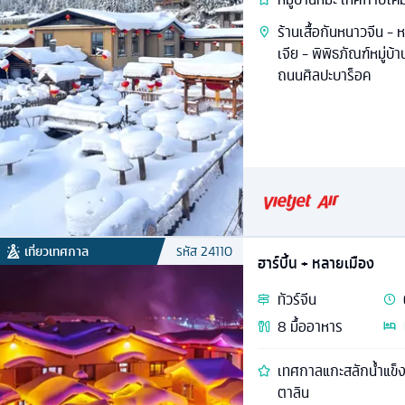
ร้านเสื้อกันหนาวจีน - ห
เจีย - พิพิธภัณฑ์หมู่บ้า
ถนนศิลปะบาร็อค
เที่ยวเทศกาล
รหัส
24110
ฮาร์บิ้น + หลายเมือง
ทัวร์
จีน
8
มื้ออาหาร
เทศกาลแกะสลักน้ำแข็ง
ตาลิน