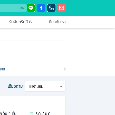
⌘
K
รับจัดกรุ๊ปทัวร์
เกี่ยวกับเรา
าถูก
เรียงตาม
6
วัน
4
คืน
ธ.ค. / ม.ค.