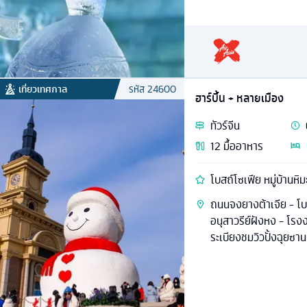
เที่ยวเทศกาล
รหัส
24600
ฮาร์บิ้น + หลายเมือง
ทัวร์
จีน
12
มื้ออาหาร
โบสถ์โซเฟีย หมู่บ้านหิม
ถนนจงยางต้าเจีย - โบส
อนุสาวรีย์ฝังหง - โรงง
ระเบียงชมวิวปั้งฉุยซาน