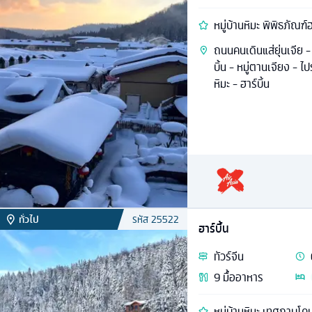
หมู่บ้านหิมะ พิพิธภัณฑ์ฮ
ถนนคนเดินแส่ยุ่นเจีย - 
บิ้น - หมู่ตานเจียง - ไป
หิมะ - ฮาร์บิ้น
ทั่วไป
รหัส
25522
ฮาร์บิ้น
ทัวร์
จีน
9
มื้ออาหาร
หมู่บ้านหิมะ เทศกาบโ