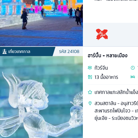
เที่ยวเทศกาล
รหัส
24108
ฮาร์บิ้น + หลายเมือง
ทัวร์
จีน
13
มื้ออาหาร
เทศกาลแกะสลักน้ำแข็ง
สวนสตาลิน - อนุสาวรีย์
สะพานรถไฟปินโจว - เท
ยุ่นเจีย - ระเบียงชมวิวห