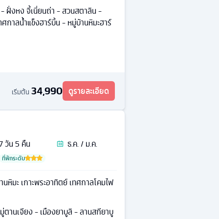
- ฝั่งหง จี้เนี่ยนถ่า - สวนสตาลิน -
าลน้ำแข็งฮาร์บิ้น - หมู่บ้านหิมะฮาร์
34,990
ดูรายละเอียด
เริ่มต้น
7
วัน
5
คืน
ธ.ค. / ม.ค.
ที่พักระดับ
ู่บ้านหิมะ เกาะพระอาทิตย์ เทศกาลโคมไฟ
มู่ตานเจียง - เมืองยาบูลิ - ลานสกียาบู