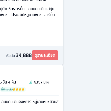
มู่บ้านหิมะฮาร์บิ้น - ถนนคนเดินแส่ยุ่น
นหิมะ - ไปรษณีย์หมู่บ้านหิมะ - ฮาร์บิ้น -
34,888
ดูรายละเอียด
เริ่มต้น
6
วัน
4
คืน
ธ.ค. / ม.ค.
ที่พักระดับ
 ถนนคนเดินจงหยาง หมู่บ้านหิมะ สวนส