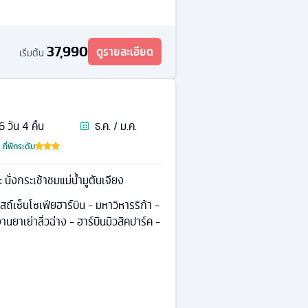
37,990
ดูรายละเอียด
เริ่มต้น
6
วัน
4
คืน
ธ.ค. / ม.ค.
ที่พักระดับ
ะ นั่งกระเช้าชมแม่น้ำมูตันเจียง
ถ์เซ็นโซเฟียฮาร์บิน - มหาวิหารริก้า -
านยาเย่าลิ่วฉ่าง - ฮาร์บินมิวสิคปาร์ค -