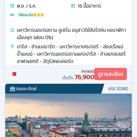
💳
ผ่อน 0%
อิตาลี สวิส ฝรั่งเศส
ทัวร์
ยุโรป
8
วัน
5
คืน
พ.ย. / ธ.ค.
16
มื้ออาหาร
ที่พักระดับ
มหาวิหารนอเทรอดาม ลูเซิร์น อนุสาวรีย์สิงโตหิน หอนาฬิกา
เมืองซุก (ผ่อน 0%)
ปารีส - ย่านมงมาร์ต - มหาวิหารซาเครเกอร์ - ล่องเรือแม่
น้ำแซนน์ - มหาวิหารนอเตรอดามแห่งปารีส - ห้างแกลเลอรี่
ลาฟาแยตต์ - จัตุรัสคองคอร์ด