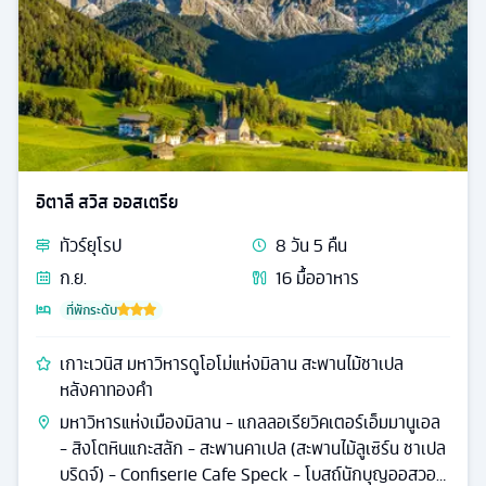
อิตาลี สวิส ออสเตรีย
ทัวร์
ยุโรป
8
วัน
5
คืน
ก.ย.
16
มื้ออาหาร
ที่พักระดับ
เกาะเวนิส มหาวิหารดูโอโม่แห่งมิลาน สะพานไม้ชาเปล
หลังคาทองคำ
มหาวิหารแห่งเมืองมิลาน - แกลลอเรียวิคเตอร์เอ็มมานูเอล
- สิงโตหินแกะสลัก - สะพานคาเปล (สะพานไม้ลูเซิร์น ชาเปล
บริดจ์) - Confiserie Cafe Speck - โบสถ์นักบุญออสวอ