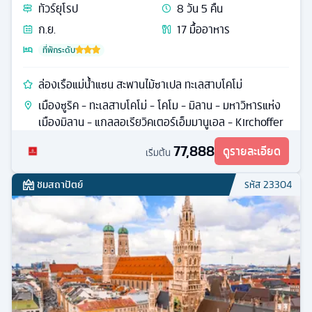
อิตาลี สวิส ฝรั่งเศส
ทัวร์
ยุโรป
8
วัน
5
คืน
ก.ย.
17
มื้ออาหาร
ที่พักระดับ
ล่องเรือแม่น้ำแซน สะพานไม้ซาเปล ทะเลสาบโคโม่
เมืองซูริค - ทะเลสาบโคโม่ - โคโม - มิลาน - มหาวิหารแห่ง
เมืองมิลาน - แกลลอเรียวิคเตอร์เอ็มมานูเอล - Kirchoffer