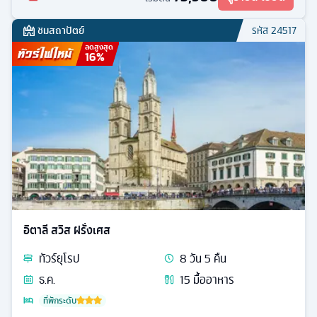
ชมสถาปัตย์
รหัส
24517
ลดสูงสุด
16
%
อิตาลี สวิส ฝรั่งเศส
ทัวร์
ยุโรป
8
วัน
5
คืน
ธ.ค.
15
มื้ออาหาร
ที่พักระดับ