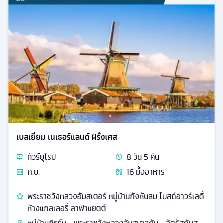
ที่พักระดับ
ล่องเรือแม่น้ำเนวา พระราชวังแคทเธอลีน โบสถ์หยดเลือด
มอสโคว์ - สแปร์โรว์ฮิล (เลนินฮิลส์) - วิหารเซ็นต์ เดอะซา
เวียร์ - สถานีรถไฟใต้ดินกรุงมอสโคว์ - ถนนอารบัต -
โบสถ์อัสสัมชัญมอสโคว - ระฆังพระเจ้าซาร์
76,999
ดูรายละเอียด
เริ่มต้น
ชมสถาปัตย์
รหัส
24046