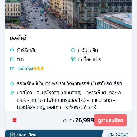
79,900
ดูรายละเอียด
76,900
เริ่มต้น
ชมสถาปัตย์
รหัส
20180
มอสโคว์
ทัวร์
รัสเซีย
8
วัน
5
คืน
ต.ค.
15
มื้ออาหาร