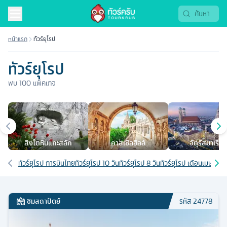
หน้าแรก
ทัวร์ยุโรป
ทัวร์ยุโรป
พบ
100
แพ็คเกจ
เมืองยอดนิยม
สิงโตหินแกะสลัก
คาสเซิลฮิลล์
จัตุรัสมาเรียน
เส้นทางที่เกี่ยวข้อง
ทัวร์ยุโรป การบินไทย
ทัวร์ยุโรป 10 วัน
ทัวร์ยุโรป 8 วัน
ทัวร์ยุโรป เดือนเมษายน
ท
ชมสถาปัตย์
รหัส
24778