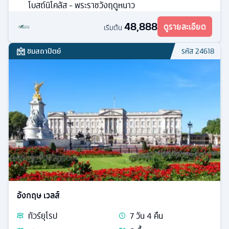
โบสถ์นิโคลัส - พระราชวังฤดูหนาว
48,888
ดูรายละเอียด
เริ่มต้น
ชมสถาปัตย์
รหัส
24618
อังกฤษ เวลส์
ทัวร์
ยุโรป
7
วัน
4
คืน