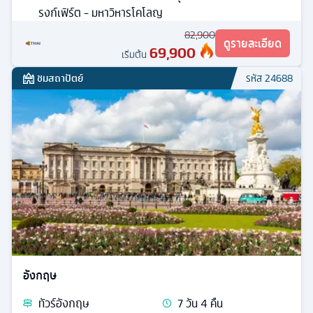
รงก์เฟิร์ต - มหาวิหารโคโลญ
82,900
ดูรายละเอียด
69,900
เริ่มต้น
ชมสถาปัตย์
รหัส
24688
อังกฤษ
ทัวร์
อังกฤษ
7
วัน
4
คืน