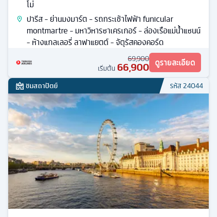
โม่
ปารีส - ย่านมงมาร์ต - รถกระเช้าไฟฟ้า funicular
montmartre - มหาวิหารซาเครเกอร์ - ล่องเรือแม่น้ำแซนน์
- ห้างแกลเลอรี่ ลาฟาแยตต์ - จัตุรัสคองคอร์ด
69,900
ดูรายละเอียด
66,900
เริ่มต้น
ชมสถาปัตย์
รหัส
24044