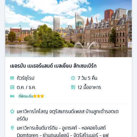
เยอรมัน เนเธอร์แลนด์ เบลเยี่ยม ลักเซมเบิร์ก
ทัวร์
ยุโรป
7
วัน
5
คืน
ต.ค. / ธ.ค.
12
มื้ออาหาร
ที่พักระดับ
มหาวิหารโคโลญ จตุรัสแกรนด์เพลส บ้านลูกเต๋ารอตเต
อร์ดัม
มหาวิหารเซ็นต์มาร์ติน - อูเทรคท์ - หอคอยโบสถ์
Domtoren - ย่านถนนไซยน์ - จัตุรัสโรเมอร์ - แฟ