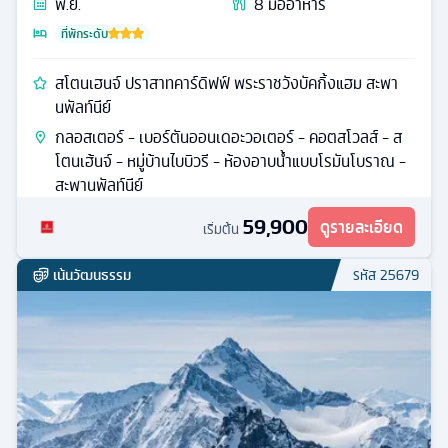
พ.ย.
8
มื้ออาหาร
ที่พักระดับ
สโตนเฮนจ์ ปราสาทคาร์ดิฟฟ์ พระราชวังบัคกิ้งแฮม สะพา
นพัลท์นีย์
กลอสเตอร์ - เบอร์ตันออนเดอะวอเตอร์ - คอตสโวลส์ - ส
โตนเฮ้นจ์ - หมู่บ้านไบบิวรี - ห้องอาบน้ำแบบโรมันโบราณ -
สะพานพัลท์นีย์
59,900
ดูรายละเอียด
เริ่มต้น
เน้นวัฒนธรรม
รหัส
25679