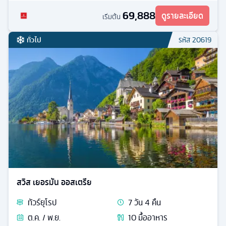
ลด์ - Lohri AG: Lohri-Haus
69,888
ดูรายละเอียด
เริ่มต้น
ทั่วไป
รหัส
20619
สวิส เยอรมัน ออสเตรีย
ทัวร์
ยุโรป
7
วัน
4
คืน
ต.ค. / พ.ย.
10
มื้ออาหาร