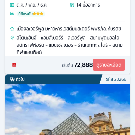
ต.ค. / พ.ย. / ธ.ค.
14
มื้ออาหาร
ที่พักระดับ
เมืองลิเวอร์พูล มหาวิหารเวสต์มินสเตอร์ พิพิธภัณฑ์บริติช
สโตนเฮ้นจ์ - แอมส์เบอร์รี่ - ลิเวอร์พูล - สนามฟุตบอลโอ
ลด์ทราฟฟอร์ด - แมนเชสเตอร์ - ร้านเมกกะ สโตร์ - สนาม
กีฬาแอนฟิลด์
72,888
ดูรายละเอียด
เริ่มต้น
ทั่วไป
รหัส
23266