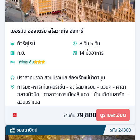
77,888
ดูรายละเอียด
เริ่มต้น
ชมสถาปัตย์
รหัส
23304
เยอรมัน ออสเตรีย สโลวาเกีย ฮังการี
ทัวร์
ยุโรป
8
วัน
5
คืน
ก.ย.
14
มื้ออาหาร
ที่พักระดับ