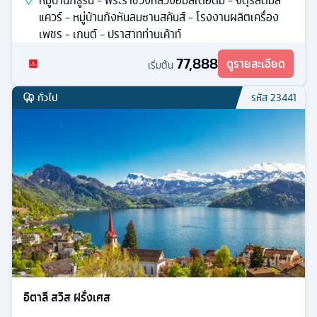
เบลเยี่ยม เนเธอร์แลนด์ ฝรั่งเศส
ทัวร์
ยุโรป
8
วัน
5
คืน
ก.ย.
16
มื้ออาหาร
พระราชวังหลวงอัมสเตอร์ หมู่บ้านกังหันลม โบสถ์อาวร์เลดี้
ห้างแกลเลอรี่ ลาฟาแยตต์
หมู่บ้านกีธูร์น - พระราชวังหลวงอัมสเตอดัม - จัตุรัสดัมส
แควร์ - หมู่บ้านกังหันลมซานสคันส์ - โรงงานผลิตเครื่อง
เพชร - เกนต์ - ปราสาทท่านเค้าท์
77,888
ดูรายละเอียด
เริ่มต้น
ทั่วไป
รหัส
23441