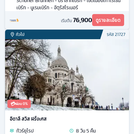
อิตาลี สวิส เยอรมัน
ทัวร์
ยุโรป
8
วัน
5
คืน
พ.ย. / ธ.ค.
14
มื้ออาหาร
ที่พักระดับ
ปราสาทไฮเดลเบิร์ก เมืองเก่านูเรมเบิร์ก ทะเลสาบโคโม่
โบสถ์เซนต์เซบัลดัส - โบสถ์เฟราเอ่นเคียร์เช่อนิวนิค - น้ำพุ
Schoner Brunnen - ปราสาทเบิร์ก - เขตเมืองเก่าโรเธน
เบิร์ก - นูเรมเบิร์ก - จัตุรัสโรเมอร์
76,900
ดูรายละเอียด
เริ่มต้น
ทั่วไป
รหัส
21727