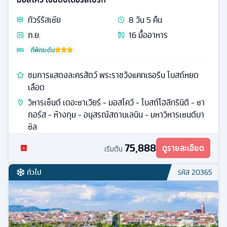
ทัวร์
รัสเซีย
8
วัน
5
คืน
ก.ย.
16
มื้ออาหาร
ที่พักระดับ
ชมการแสดงละครสัตว์ พระราชวังแคทเธอรีน โบสถ์หยด
เลือด
วิหารเซ็นต์ เดอะซาเวียร์ - มอสโคว์ - โบสถ์โฮลีทรินิตี - ซา
กอร์ส - ห้างกุม - อนุสรณ์สถานเลนิน - มหาวิหารเซนต์บา
ซิล
75,888
ดูรายละเอียด
เริ่มต้น
ทั่วไป
รหัส
20365