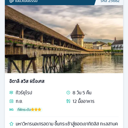
เน้นวัฒนธรรม
รหัส
25682
อิตาลี สวิส ฝรั่งเศส
ทัวร์
ยุโรป
8
วัน
5
คืน
ก.ย.
12
มื้ออาหาร
ที่พักระดับ
มหาวิหารนอเทรอดาม ขึ้นกระเช้าสู่ยอดเขาทิตลิส ทะเลสาบค