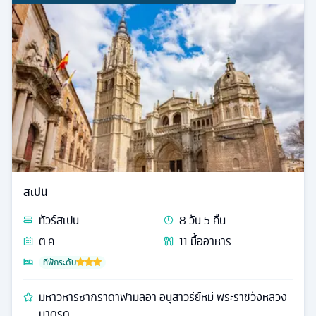
สเปน
ทัวร์
สเปน
8
วัน
5
คืน
ต.ค.
11
มื้ออาหาร
ที่พักระดับ
มหาวิหารซากราดาฟามิลิอา อนุสาวรีย์หมี พระราชวังหลวง
มาดริด