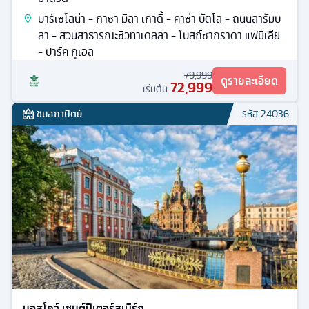
บาร์เซโลน่า - กาซา มิลา เกาดี้ - คาซ่า บัตโล - ถนนลารัมบ
ลา - สวนสาธารณะซิวทาเดลลา - โบสถ์ซากราดา แฟมิเลีย
- ปาร์ค กูเอล
79,999
ดูรายละเอียด
72,999
เริ่มต้น
ชมสถาปัตย์
รหัส
24036
มอสโคว์ เซนต์ปีเตอร์สเบิร์ก