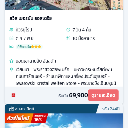
สวิส เยอรมัน ออสเตรีย
ทัวร์
ยุโรป
7
วัน
4
คืน
ต.ค. / พ.ย.
10
มื้ออาหาร
ที่พักระดับ
ยอดเขาสายลับ ฮัลสตัท
เวียนนา - พระราชวังฮอฟเบิร์ก - มหาวิหารเซนต์สตีเฟ่น -
ถนนคาร์ทเนอร์ - ร้านนาฬิกาและเครื่องประดับฮูเบอร์ -
Swarovski Kristallwelten Store - พระราชวังเชินบรุนน์
69,900
ดูรายละเอียด
เริ่มต้น
ชมสถาปัตย์
รหัส
24411
ลดสูงสุด
16
%