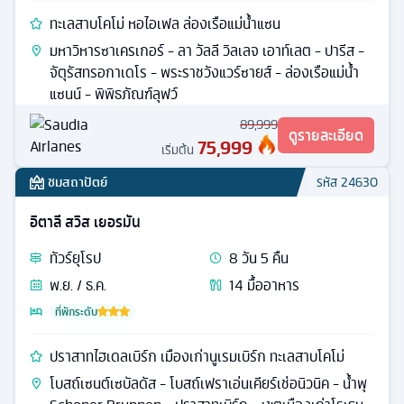
ทะเลสาบโคโม่ หอไอเฟล ล่องเรือแม่น้ำแซน
มหาวิหารซาเครเกอร์ - ลา วัลลี วิลเลจ เอาท์เลต - ปารีส -
จัตุรัสทรอกาเดโร - พระราชวังแวร์ซายส์ - ล่องเรือแม่น้ำ
แซนน์ - พิพิธภัณฑ์ลุฟว์
89,999
ดูรายละเอียด
75,999
เริ่มต้น
ชมสถาปัตย์
รหัส
24630