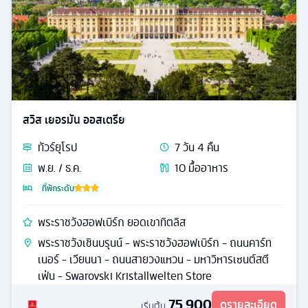
สวิส เยอรมัน ออสเตรีย
ทัวร์
ยุโรป
7
วัน
4
คืน
พ.ย. / ธ.ค.
10
มื้ออาหาร
ที่พักระดับ
พระราชวังฮอฟเบิร์ก ยอดเขาทิตลิส
พระราชวังเชินบรุนน์ - พระราชวังฮอฟเบิร์ก - ถนนคาร์ท
เนอร์ - เวียนนา - ถนนสายวงแหวน - มหาวิหารเซนต์สตี
เฟ่น - Swarovski Kristallwelten Store
75,900
ดูรายละเอียด
เริ่มต้น