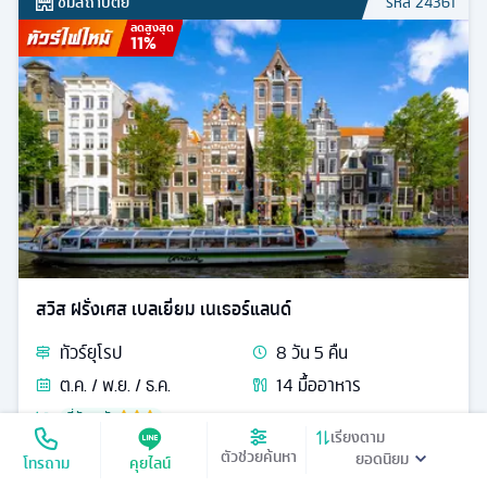
ลิทัวเนีย ลัตเวีย เอสโตเนีย ฟินแลนด์
ทัวร์
ยุโรป
8
วัน
5
คืน
ก.ย. / ต.ค.
17
มื้ออาหาร
ที่พักระดับ
เมืองเก่าทาลลินน์ ปราสาททราโค สุสานไม้กางเขน
ทราไก - ปราสาททราไก - วิลนิอุส - เขตเมืองเก่าลิธัวเนีย -
ริกา - ซัวเลย์ - วิหารเคานัส
เรียงตาม
ตัวช่วยค้นหา
79,900
โทรถาม
คุยไลน์
ดูรายละเอียด
เริ่มต้น