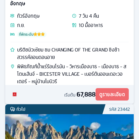
อังกฤษ
ทัวร์
อังกฤษ
7
วัน
4
คืน
ก.ย.
10
มื้ออาหาร
ที่พักระดับ
บริติชมิวเซียม ชม CHANGING OF THE GRAND ชิงช้า
สวรรค์ลอนดอนอาย
พิพิธภัณฑ์น้ำแร่ร้อนโรมัน - วิหารเมืองบาธ - เมืองบาธ - ส
โตนเฮ้นจ์ - BICESTER VILLAGE - เบอร์ตันออนเดอะวอ
เตอร์ - หมู่บ้านไบบิวรี
67,888
ดูรายละเอียด
เริ่มต้น
ทั่วไป
รหัส
23442