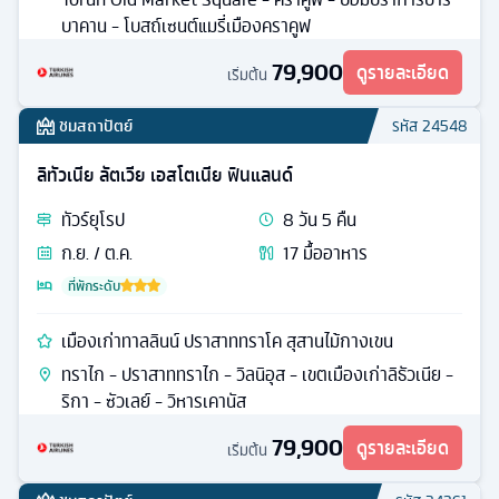
ตุรกี โปแลนด์
ทัวร์
ตุรเคีย
9
วัน
6
คืน
ต.ค.
19
มื้ออาหาร
พระราชวังวิลานอฟ เหมืองเกลือวิลลิกซ์กา ป้อมวอร์ซอว์
พิพิธภัณฑ์ค่ายกักกันเอาซ์วิทซ
พระราชวังวิลานอฟ - เมืองลับบลิน - เมืองเซสซอว์ -
Torun Old Market Square - คราคูฟ - ป้อมปราการบาร์
บาคาน - โบสถ์เซนต์แมรี่เมืองคราคูฟ
79,900
ดูรายละเอียด
เริ่มต้น
ชมสถาปัตย์
รหัส
24548