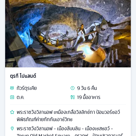
ปราสาทปราก สวนมิราเมล ล่องเรือแม่น้ำดานูบ
การ์มิช-พาร์เท่นเคียร์เช่น - จัตุรัสมาเรียน - มิวนิค - ศาลา
กลางมิวนิค - ศาลาว่าการเมืองลินเดา - บ้านเกิดโมสาร์ท -
สวนมิราเบล
79,888
ดูรายละเอียด
เริ่มต้น
ชมสถาปัตย์
รหัส
24369