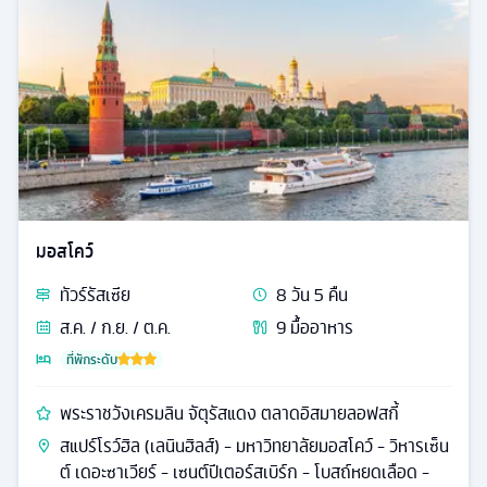
มอสโคว์
ทัวร์
รัสเซีย
8
วัน
5
คืน
ส.ค. / ก.ย. / ต.ค.
9
มื้ออาหาร
ที่พักระดับ
พระราชวังเครมลิน จัตุรัสแดง ตลาดอิสมายลอฟสกี้
สแปร์โรว์ฮิล (เลนินฮิลส์) - มหาวิทยาลัยมอสโคว์ - วิหารเซ็น
ต์ เดอะซาเวียร์ - เซนต์ปีเตอร์สเบิร์ก - โบสถ์หยดเลือด -