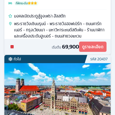
ที่พักระดับ
มงคลเปิดประตูสู่จูงเฟรา ฮัลสตัท
พระราชวังเชินบรุนน์ - พระราชวังฮอฟเบิร์ก - ถนนคาร์ท
เนอร์ - กรุงเวียนนา - มหาวิหารเซนต์สตีเฟ่น - ร้านนาฬิกา
และเครื่องประดับฮูเบอร์ - ถนนสายวงแหวน
69,900
ดูรายละเอียด
เริ่มต้น
ทั่วไป
รหัส
20437