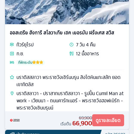
ออสเตรีย ฮังการี สโลวาเกีย เชค เยอรมัน ฝรั่งเศส สวิส
ทัวร์
ยุโรป
7
วัน
4
คืน
ก.ย.
12
มื้ออาหาร
ที่พักระดับ
บราติสสลาวา พระราชวังเชิร์นบรุน สิงโตหินแกะสลัก ยอด
เขาทิตลิส
บราติสลาวา - ปราสาทบราติสลาวา - รูปปั้น Cumil Man at
work - เวียนนา - ถนนคาร์ทเนอร์ - พระราชวังฮอฟเบิร์ก -
พระราชวังเชินบรุนน์
69,900
ดูรายละเอียด
66,900
เริ่มต้น