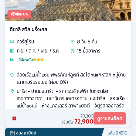
💳
ผ่อน 0%
อิตาลี สวิส ฝรั่งเศส
ทัวร์
ยุโรป
8
วัน
5
คืน
ก.ย. / ต.ค. / พ.ย. / ธ.ค.
15
มื้ออาหาร
ที่พักระดับ
ล่องเรือแม่น้ำแซน พิพิธภัณฑ์ลูฟท์ สิงโตหินแกะสลัก หมู่บ้าน
เลาเทอร์บรุนเน่น (ผ่อน 0%)
ปารีส - ย่านมงมาร์ต - รถกระเช้าไฟฟ้า funicular
montmartre - มหาวิหารนอเตรอดามแห่งปารีส - ล่องเรือ
แม่น้ำแซนน์ - ห้างแกลเลอรี่ ลาฟาแยตต์ - จัตุรัสคองคอร์ด
79,900
ดูรายละเอียด
72,900
เริ่มต้น
ชมสถาปัตย์
รหัส
24516