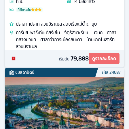
ก.ย.
14
มื้ออาหาร
ที่พักระดับ
ปราสาทปราก สวนมิราเมล ล่องเรือแม่น้ำดานูบ
การ์มิช-พาร์เท่นเคียร์เช่น - จัตุรัสมาเรียน - มิวนิค - ศาลา
กลางมิวนิค - ศาลาว่าการเมืองลินเดา - บ้านเกิดโมสาร์ท -
สวนมิราเบล
79,888
ดูรายละเอียด
เริ่มต้น
ชมสถาปัตย์
รหัส
24687