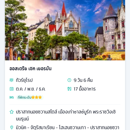
ออสเตรีย เชค เยอรมัน
ทัวร์
ยุโรป
9
วัน
6
คืน
ต.ค. / พ.ย. / ธ.ค.
17
มื้ออาหาร
ที่พักระดับ
ปราสาทนอยชวานสไตล์ เมืองเก่าซาลซ์บูร์ก พระราชวังเชิ
นบรุนน์
มิวนิค - จัตุรัสมาเรียน - โฮเฮนชวานเกา - ปราสาทนอยชวา