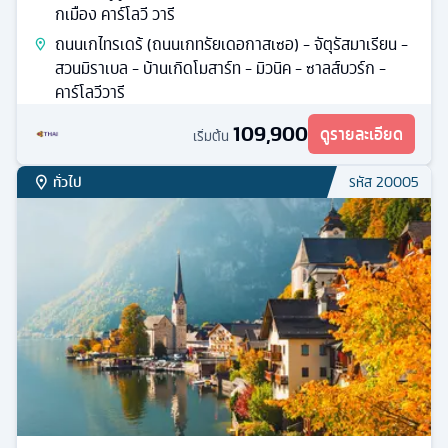
กเมือง คาร์โลวี วารี
ถนนเกไทรเดร้ (ถนนเกทรัยเดอกาสเซอ) - จัตุรัสมาเรียน -
สวนมิราเบล - บ้านเกิดโมสาร์ท - มิวนิค - ซาลส์บวร์ก -
คาร์โลวีวารี
109,900
ดูรายละเอียด
เริ่มต้น
ทั่วไป
รหัส
20005