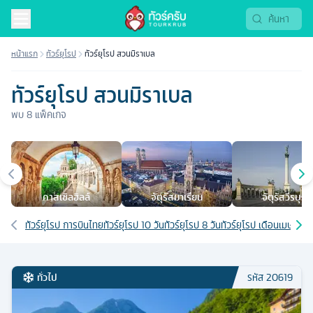
หน้าแรก
ทัวร์ยุโรป
ทัวร์ยุโรป สวนมิราเบล
ทัวร์ยุโรป สวนมิราเบล
พบ
8
แพ็คเกจ
เมืองยอดนิยม
คาสเซิลฮิลล์
จัตุรัสมาเรียน
จัตุรัสวีรบุรุษ
เส้นทางที่เกี่ยวข้อง
ทัวร์ยุโรป การบินไทย
ทัวร์ยุโรป 10 วัน
ทัวร์ยุโรป 8 วัน
ทัวร์ยุโรป เดือนเมษายน
ท
ทั่วไป
รหัส
20619