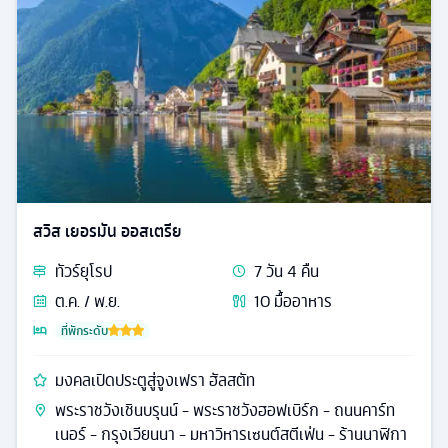
สวิส เยอรมัน ออสเตรีย
ทัวร์
ยุโรป
7
วัน
4
คืน
ต.ค. / พ.ย.
10
มื้ออาหาร
ที่พักระดับ
มงคลเปิดประตูสู่จูงเฟรา ฮัลสตัท
พระราชวังเชินบรุนน์ - พระราชวังฮอฟเบิร์ก - ถนนคาร์ท
เนอร์ - กรุงเวียนนา - มหาวิหารเซนต์สตีเฟ่น - ร้านนาฬิกา