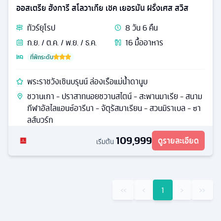
ออสเตรีย ฮังการี สโลวาเกีย เชค เยอรมัน ฝรั่งเศส สวิส
ทัวร์
ยุโรป
8
วัน
6
คืน
ก.ย. / ต.ค. / พ.ย. / ธ.ค.
16
มื้ออาหาร
ที่พักระดับ
พระราชวังเชินบรุนน์ ล่องเรือแม่น้ำดานูบ
ชวานเกา - ปราสาทนอยชวานสไตน์ - สะพานมาเรีย - สนาม
กีฬาอัลไลแอนซ์อารีนา - จัตุรัสมาเรียน - สวนมิราเบล - ซา
ลส์บวร์ก
109,999
ดูรายละเอียด
เริ่มต้น
‹‹
‹
1
›
››