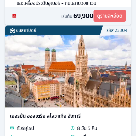
และเครื่องประดับฮูเบอร์ - ถนนสายวงแหวน
69,900
ดูรายละเอียด
เริ่มต้น
ชมสถาปัตย์
รหัส
23304
เยอรมัน ออสเตรีย สโลวาเกีย ฮังการี
ทัวร์
ยุโรป
8
วัน
5
คืน