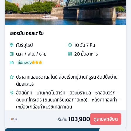
เยอรมัน ออสเตรีย
ทัวร์
ยุโรป
10
วัน
7
คืน
ต.ค. / พ.ย. / ธ.ค.
20
มื้ออาหาร
ที่พักระดับ
ปราสาทนอยชวานสไตน์ ล่องเรือหมู่บ้านกีธูร์น ช้อปปิ้งย่าน
ดัมสแควร์
ฮัลสตัทท์ - บ้านเกิดโมสาร์ท - สวนมิราเบล - ซาลส์บวร์ก -
ถนนเกไทรเดร้ (ถนนเกทรัยเดอกาสเซอ) - หลังคาทองคํา -
เหมืองเกลือเก่าเบิร์ชเทสกาเด้น
103,900
ดูรายละเอียด
เริ่มต้น