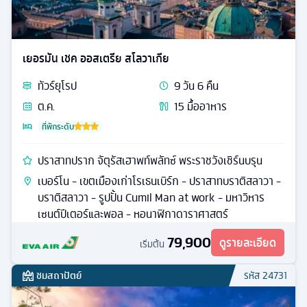
เยอรมัน เชค ออสเตรีย สโลวาเกีย
ทัวร์
ยุโรป
9
วัน
6
คืน
ต.ค.
15
มื้ออาหาร
ที่พักระดับ
ปราสาทปราก จัตุรัสเฮาพท์พลัทซ์ พระราชวังเชิร์นบรุน
เบอร์โน - เขตเมืองเก่าโรเธนเบิร์ก - ปราสาทบราติสลาวา -
บราติสลาวา - รูปปั้น Cumil Man at work - มหาวิหาร
เซนต์ปีเตอร์และพอล - หอนาฬิกาดาราศาสตร์
79,900
ดูรายละเอียด
เริ่มต้น
ชมสถาปัตย์
รหัส
24731