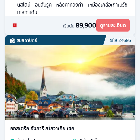
นสไตน์ - อินส์บรูค - หลังคาทองคํา - เหมืองเกลือเก่าเบิร์ช
เทสกาเด้น
89,900
ดูรายละเอียด
เริ่มต้น
ชมสถาปัตย์
รหัส
24686
ออสเตรีย ฮังการี สโลวาเกีย เชค