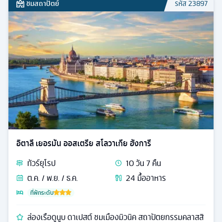
ชมสถาปัตย์
รหัส
23897
อิตาลี เยอรมัน ออสเตรีย สโลวาเกีย ฮังการี
ทัวร์
ยุโรป
10
วัน
7
คืน
ต.ค. / พ.ย. / ธ.ค.
24
มื้ออาหาร
ที่พักระดับ
ล่องเรือดูนูบ ดาเปสต์ ชมเมืองมิวนิค สถาปัตยกรรมคลาสสิ