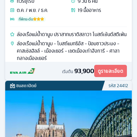
ทัวร์
ยุโรป
9
วัน
6
คืน
ต.ค. / พ.ย. / ธ.ค.
19
มื้ออาหาร
ที่พักระดับ
ล่องเรือแม่น้ำดานูบ ปราสาทบราติสลาวา โบสถ์เซ้นต์สตีเฟ่น
ล่องเรือแม่น้ำดานูบ - โบสถ์แมทธิอัส - ป้อมชาวประมง -
คาสเซิลฮิลล์ - เมืองเยอร์ - เขตเมืองเก่าฮังการี - ศาลา
กลางเมืองเยอร์
93,900
ดูรายละเอียด
เริ่มต้น
ชมสถาปัตย์
รหัส
24412