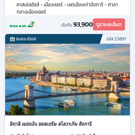
คาสเซิลฮิลล์ - เมืองเยอร์ - เขตเมืองเก่าฮังการี - ศาลา
กลางเมืองเยอร์
93,900
ดูรายละเอียด
เริ่มต้น
ชมสถาปัตย์
รหัส
23897
อิตาลี เยอรมัน ออสเตรีย สโลวาเกีย ฮังการี