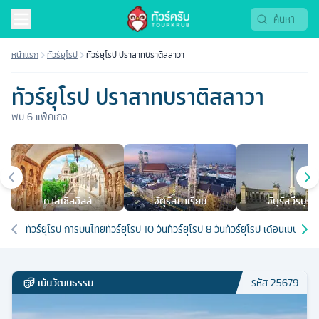
หน้าแรก
ทัวร์ยุโรป
ทัวร์ยุโรป ปราสาทบราติสลาวา
ทัวร์ยุโรป ปราสาทบราติสลาวา
พบ
6
แพ็คเกจ
เมืองยอดนิยม
คาสเซิลฮิลล์
จัตุรัสมาเรียน
จัตุรัสวีรบุรุษ
เส้นทางที่เกี่ยวข้อง
ทัวร์ยุโรป การบินไทย
ทัวร์ยุโรป 10 วัน
ทัวร์ยุโรป 8 วัน
ทัวร์ยุโรป เดือนเมษายน
ท
เน้นวัฒนธรรม
รหัส
25679