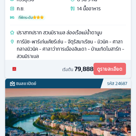
ก.ย.
14
มื้ออาหาร
ที่พักระดับ
ปราสาทปราก สวนมิราเมล ล่องเรือแม่น้ำดานูบ
การ์มิช-พาร์เท่นเคียร์เช่น - จัตุรัสมาเรียน - มิวนิค - ศาลา
กลางมิวนิค - ศาลาว่าการเมืองลินเดา - บ้านเกิดโมสาร์ท -
สวนมิราเบล
79,888
ดูรายละเอียด
เริ่มต้น
ชมสถาปัตย์
รหัส
24687