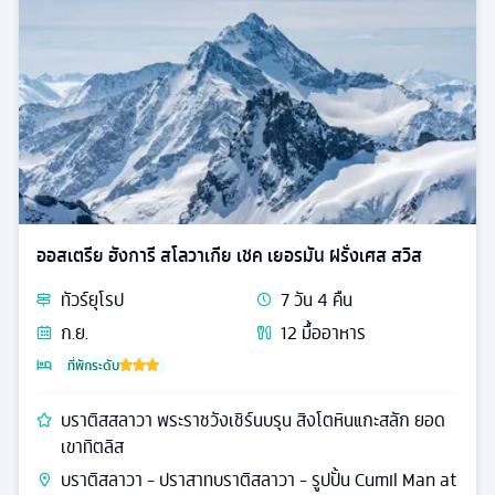
ออสเตรีย ฮังการี สโลวาเกีย เชค เยอรมัน ฝรั่งเศส สวิส
ทัวร์
ยุโรป
7
วัน
4
คืน
ก.ย.
12
มื้ออาหาร
ที่พักระดับ
บราติสสลาวา พระราชวังเชิร์นบรุน สิงโตหินแกะสลัก ยอด
เขาทิตลิส
บราติสลาวา - ปราสาทบราติสลาวา - รูปปั้น Cumil Man at