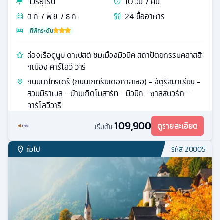
ทัวร์
ยุโรป
10
วัน
7
คืน
ต.ค. / พ.ย. / ธ.ค.
24
มื้ออาหาร
ที่พักระดับ
ล่องเรือดูนูบ ดาเปสต์ ชมเมืองมิวนิค สถาปัตยกรรมคลาสสิ
กเมือง คาร์โลวี วารี
ถนนเกไทรเดร้ (ถนนเกทรัยเดอกาสเซอ) - จัตุรัสมาเรียน -
สวนมิราเบล - บ้านเกิดโมสาร์ท - มิวนิค - ซาลส์บวร์ก -
คาร์โลวีวารี
109,900
ดูรายละเอียด
เริ่มต้น
ทั่วไป
รหัส
20005