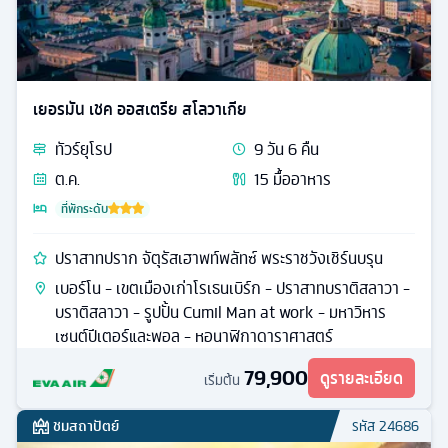
เยอรมัน เชค ออสเตรีย สโลวาเกีย
ทัวร์
ยุโรป
9
วัน
6
คืน
ต.ค.
15
มื้ออาหาร
ที่พักระดับ
ปราสาทปราก จัตุรัสเฮาพท์พลัทซ์ พระราชวังเชิร์นบรุน
เบอร์โน - เขตเมืองเก่าโรเธนเบิร์ก - ปราสาทบราติสลาวา -
บราติสลาวา - รูปปั้น Cumil Man at work - มหาวิหาร
เซนต์ปีเตอร์และพอล - หอนาฬิกาดาราศาสตร์
79,900
ดูรายละเอียด
เริ่มต้น
ชมสถาปัตย์
รหัส
24686