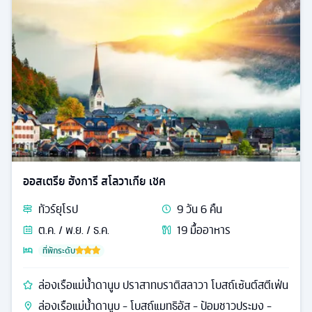
ออสเตรีย ฮังการี สโลวาเกีย เชค
ทัวร์
ยุโรป
9
วัน
6
คืน
ต.ค. / พ.ย. / ธ.ค.
19
มื้ออาหาร
ที่พักระดับ
ล่องเรือแม่น้ำดานูบ ปราสาทบราติสลาวา โบสถ์เซ้นต์สตีเฟ่น
ล่องเรือแม่น้ำดานูบ - โบสถ์แมทธิอัส - ป้อมชาวประมง -