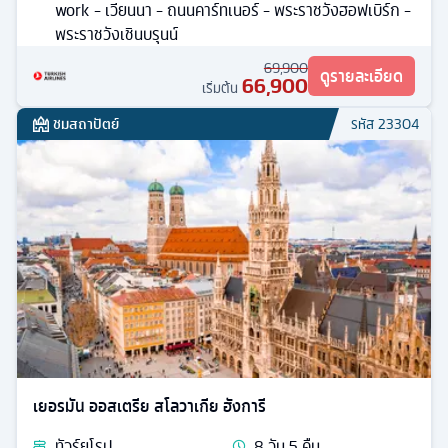
work - เวียนนา - ถนนคาร์ทเนอร์ - พระราชวังฮอฟเบิร์ก -
พระราชวังเชินบรุนน์
69,900
ดูรายละเอียด
66,900
เริ่มต้น
ชมสถาปัตย์
รหัส
23304
เยอรมัน ออสเตรีย สโลวาเกีย ฮังการี
ทัวร์
ยุโรป
8
วัน
5
คืน