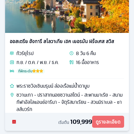
ออสเตรีย ฮังการี สโลวาเกีย เชค เยอรมัน ฝรั่งเศส สวิส
ทัวร์
ยุโรป
8
วัน
6
คืน
ก.ย. / ต.ค. / พ.ย. / ธ.ค.
16
มื้ออาหาร
ที่พักระดับ
พระราชวังเชินบรุนน์ ล่องเรือแม่น้ำดานูบ
ชวานเกา - ปราสาทนอยชวานสไตน์ - สะพานมาเรีย - สนาม
กีฬาอัลไลแอนซ์อารีนา - จัตุรัสมาเรียน - สวนมิราเบล - ซา
ลส์บวร์ก
109,999
ดูรายละเอียด
เริ่มต้น