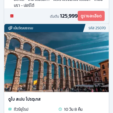
บรา - ปอร์โต้
125,999
ดูรายละเอียด
เริ่มต้น
เน้นวัฒนธรรม
รหัส
25070
ดูไบ สเปน โปรตุเกส
ทัวร์
ยุโรป
10
วัน
8
คืน