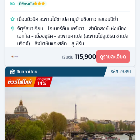
ที่พักระดับ
เมืองมิวนิค สะพานไม้ชาเปล หมู๋บ้านชิงเกว หอเอนปิซ่า
จัตุรัสมาเรียน - โอเบอร์อัมเมอร์เกา - สำนักสงฆ์แห่งเมือง
เอททัล - เมืองซูริค - สะพานคาเปล (สะพานไม้ลูเซิร์น ชาเปล
บริดจ์) - สิงโตหินแกะสลัก - ลูเซิร์น
115,900
ดูรายละเอียด
เริ่มต้น
ชมสถาปัตย์
รหัส
23891
ลดสูงสุด
14
%