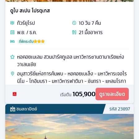
ดูไบ สเปน โปรตุเกส
ทัวร์
ยุโรป
10
วัน
7
คืน
พ.ย. / ธ.ค.
21
มื้ออาหาร
ที่พักระดับ
หอคอยเบเลม สวนปาร์คกูเอล มหาวิหารซานตามาเรียแห่ง
วาเลนเซีย
อนุสาวรีย์แห่งการค้นพบ - หอคอยเบเล็ง - มหาวิหารเจอโร
นิโม - โกอิมบรา - มหาวิหารฟาติมา - ซินทรา - แหลมโรกา
105,900
ดูรายละเอียด
เริ่มต้น
ชมสถาปัตย์
รหัส
23897