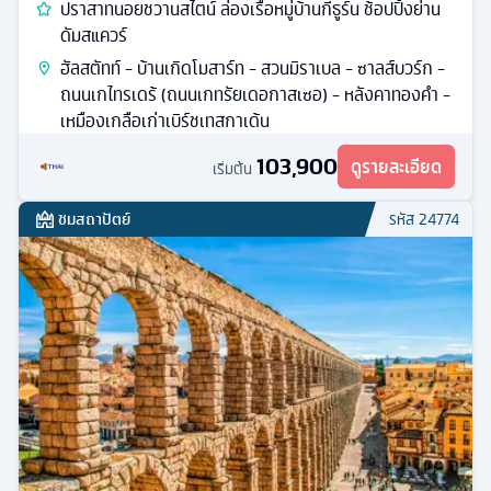
ปราสาทนอยชวานสไตน์ ล่องเรือหมู่บ้านกีธูร์น ช้อปปิ้งย่าน
ดัมสแควร์
ฮัลสตัทท์ - บ้านเกิดโมสาร์ท - สวนมิราเบล - ซาลส์บวร์ก -
ถนนเกไทรเดร้ (ถนนเกทรัยเดอกาสเซอ) - หลังคาทองคํา -
เหมืองเกลือเก่าเบิร์ชเทสกาเด้น
103,900
ดูรายละเอียด
เริ่มต้น
ชมสถาปัตย์
รหัส
24774