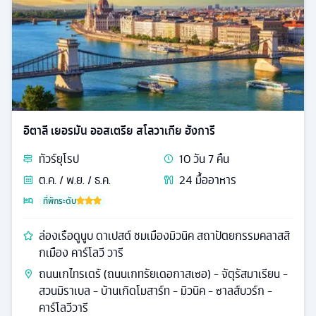
อิตาลี เยอรมัน ออสเตรีย สโลวาเกีย ฮังการี
ทัวร์
ยุโรป
10
วัน
7
คืน
ต.ค. / พ.ย. / ธ.ค.
24
มื้ออาหาร
ที่พักระดับ
ล่องเรือดูนูบ ดาเปสต์ ชมเมืองมิวนิค สถาปัตยกรรมคลาสสิ
กเมือง คาร์โลวี วารี
ถนนเกไทรเดร้ (ถนนเกทรัยเดอกาสเซอ) - จัตุรัสมาเรียน -
สวนมิราเบล - บ้านเกิดโมสาร์ท - มิวนิค - ซาลส์บวร์ก -
คาร์โลวีวารี