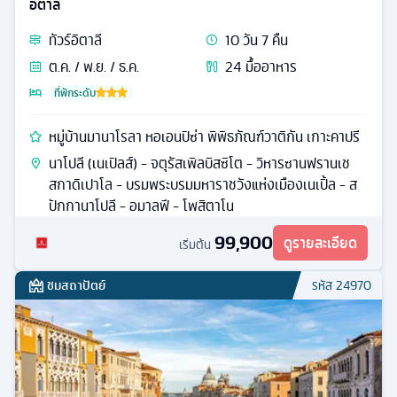
อิตาลี
ทัวร์
อิตาลี
10
วัน
7
คืน
ต.ค. / พ.ย. / ธ.ค.
24
มื้ออาหาร
ที่พักระดับ
หมู่บ้านมานาโรลา หอเอนปิซ่า พิพิธภัณฑ์วาติกัน เกาะคาปรี
นาโปลี (เนเปิลส์) - จตุรัสเพิลบิสซิโต - วิหารซานฟรานเช
สกาดิเปาโล - บรมพระบรมมหาราชวังแห่งเมืองเนเปิ้ล - ส
ปักกานาโปลี - อมาลฟี - โพสิตาโน
99,900
ดูรายละเอียด
เริ่มต้น
ชมสถาปัตย์
รหัส
24970