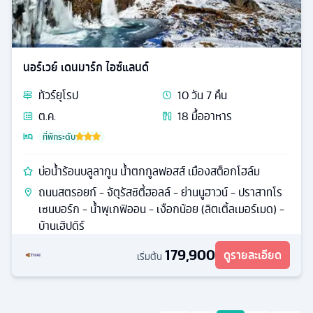
นอร์เวย์ เดนมาร์ก ไอซ์แลนด์
ทัวร์
ยุโรป
10
วัน
7
คืน
ต.ค.
18
มื้ออาหาร
ที่พักระดับ
บ่อน้ำร้อนบลูลากูน น้ำตกกูลฟอสส์ เมืองสต็อกโฮล์ม
ถนนสตรอยก์ - จัตุรัสซิตี้ฮอลล์ - ย่านนูฮาวน์ - ปราสาทโร
เซนบอร์ก - น้ำพุเกฟิออน - เงือกน้อย (ลิตเติ้ลเมอร์เมด) -
บ้านเฮิปดิร์
179,900
ดูรายละเอียด
เริ่มต้น