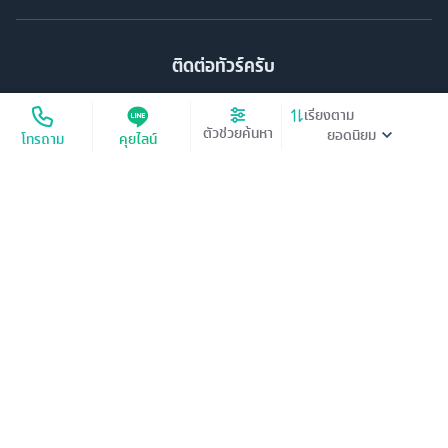
ติดต่อทัวร์ครับ
บริษัท ทัวร์ครับ แทรเวล จำกัด
เรียงตาม
33/51 อาคารวอลสตรีท ชั้น 11 ถนนสุรวงศ์ แขวงสุริยวงศ์ เขตบางรัก กทม.
ตัวช่วยค้นหา
โทรถาม
คุยไลน์
10500
33/51 Wall Street Tower, 11th Floor, Surawongse Rd., Suriwongse,
Bangrak, Bangkok. โทร
02-853-9982
เลขที่ใบอนุญาต
11/13224
©
2026
บริษัท ทัวร์ครับ แทรเวล จำกัด สงวนลิขสิทธิ์