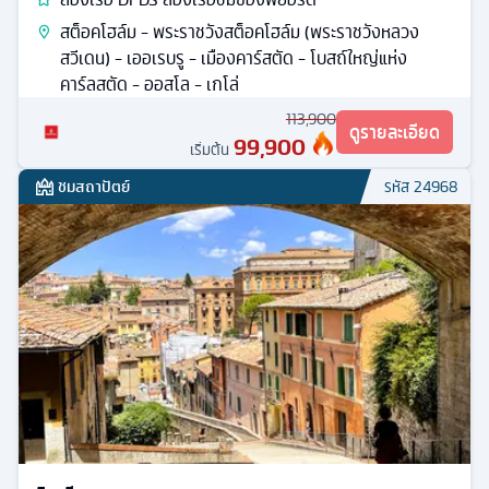
สต็อคโฮล์ม - พระราชวังสต็อคโฮล์ม (พระราชวังหลวง
สวีเดน) - เออเรบรู - เมืองคาร์สตัด - โบสถ์ใหญ่แห่ง
คาร์ลสตัด - ออสโล - เกโล่
113,900
ดูรายละเอียด
99,900
เริ่มต้น
ชมสถาปัตย์
รหัส
24968