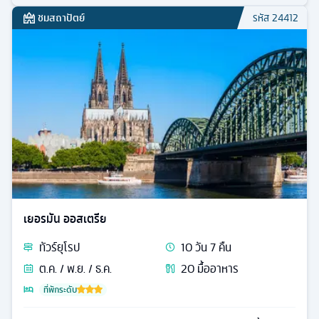
ชมสถาปัตย์
รหัส
24412
เยอรมัน ออสเตรีย
ทัวร์
ยุโรป
10
วัน
7
คืน
ต.ค. / พ.ย. / ธ.ค.
20
มื้ออาหาร
ที่พักระดับ