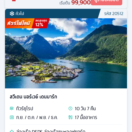
99,900
เริ่มต้น
ทั่วไป
รหัส
20512
ลดสูงสุด
12
%
สวีเดน นอร์เวย์ เดนมาร์ก
ทัวร์
ยุโรป
10
วัน
7
คืน
ก.ย. / ต.ค. / พ.ย. / ธ.ค.
17
มื้ออาหาร
ล่องเรือ DFDS ล่องเรือชมซองฟยอร์ด