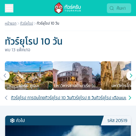
หน้าแรก
ทัวร์ยุโรป
ทัวร์ยุโรป 10 วัน
ทัวร์ยุโรป 10 วัน
พบ
13
แพ็คเกจ
เมืองยอดนิยม
ปาร์ค กูเอล
มหาวิหารซานต้ามาเรีย (มหา
มหาวิหารโทเลโ
วิหารบาเลนเซีย)
เส้นทางที่เกี่ยวข้อง
ทัวร์ยุโรป การบินไทย
ทัวร์ยุโรป 10 วัน
ทัวร์ยุโรป 8 วัน
ทัวร์ยุโรป เดือนเมษายน
ท
ทั่วไป
รหัส
20519