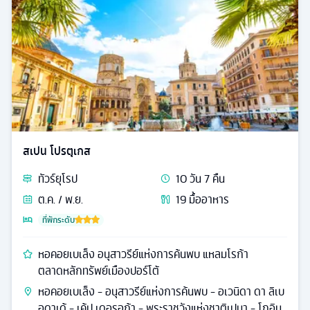
สเปน โปรตุเกส
ทัวร์
ยุโรป
10
วัน
7
คืน
ต.ค. / พ.ย.
19
มื้ออาหาร
ที่พักระดับ
หอคอยเบเล็ง อนุสาวรีย์แห่งการค้นพบ แหลมโรก้า
ตลาดหลักทรัพย์เมืองปอร์โต้
หอคอยเบเล็ง - อนุสาวรีย์แห่งการค้นพบ - อเวนิดา ดา ลิเบ
อดาเด้ - เค้ป เดอรอก้า - พระราชวังแห่งชาติเปนา - โกอิม