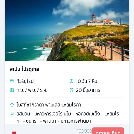
สเปน โปรตุเกส
ทัวร์
ยุโรป
10
วัน
7
คืน
ก.ย. / พ.ย. / ธ.ค.
20
มื้ออาหาร
โบสถ์ซากราดา ฟามิเลีย แหลมโรกา
ลิสบอน - มหาวิหารเจอโร นิโม - หอคอยเบเล็ง - แหลมโร
กา - ซินทรา - ฟาติมา - มหาวิหารฟาติมา
103,900
ดูรายละเอียด