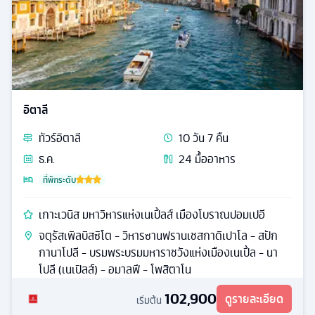
อิตาลี
ทัวร์
อิตาลี
10
วัน
7
คืน
ธ.ค.
24
มื้ออาหาร
ที่พักระดับ
เกาะเวนิส มหาวิหารแห่งเนเปิ้ลส์ เมืองโบราณปอมเปอี
จตุรัสเพิลบิสซิโต - วิหารซานฟรานเชสกาดิเปาโล - สปัก
กานาโปลี - บรมพระบรมมหาราชวังแห่งเมืองเนเปิ้ล - นา
โปลี (เนเปิลส์) - อมาลฟี - โพสิตาโน
102,900
ดูรายละเอียด
เริ่มต้น