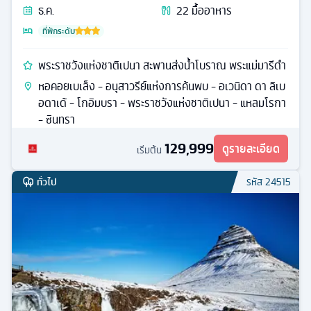
ธ.ค.
22
มื้ออาหาร
ที่พักระดับ
พระราชวังแห่งชาติเปนา สะพานส่งน้ำโบราณ พระแม่มารีดำ
หอคอยเบเล็ง - อนุสาวรีย์แห่งการค้นพบ - อเวนิดา ดา ลิเบ
อดาเด้ - โกอิมบรา - พระราชวังแห่งชาติเปนา - แหลมโรกา
- ซินทรา
129,999
ดูรายละเอียด
เริ่มต้น
ทั่วไป
รหัส
24515