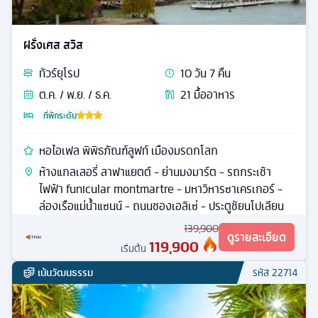
ฝรั่งเศส สวิส
ทัวร์
ยุโรป
10
วัน
7
คืน
ต.ค. / พ.ย. / ธ.ค.
21
มื้ออาหาร
ที่พักระดับ
หอไอเฟล พิพิธภัณฑ์ลูฟท์ เมืองมรดกโลก
ห้างแกลเลอรี่ ลาฟาแยตต์ - ย่านมงมาร์ต - รถกระเช้า
ไฟฟ้า funicular montmartre - มหาวิหารซาเครเกอร์ -
ล่องเรือแม่น้ำแซนน์ - ถนนชองเอลิเซ่ - ประตูชัยนโปเลียน
139,900
ดูรายละเอียด
119,900
เริ่มต้น
เน้นวัฒนธรรม
รหัส
22714