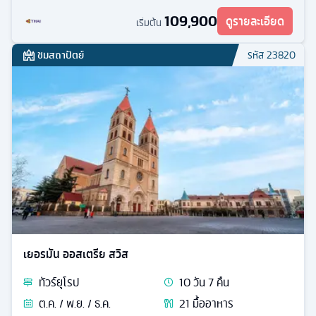
109,900
ดูรายละเอียด
เริ่มต้น
ชมสถาปัตย์
รหัส
23820
เยอรมัน ออสเตรีย สวิส
ทัวร์
ยุโรป
10
วัน
7
คืน
ต.ค. / พ.ย. / ธ.ค.
21
มื้ออาหาร