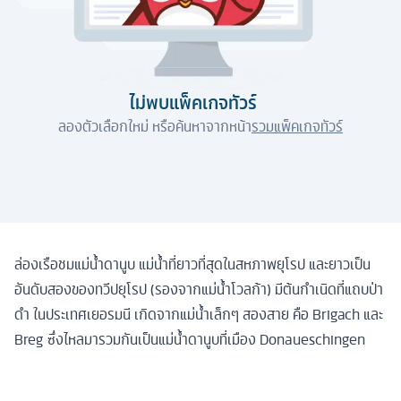
ไม่พบแพ็คเกจทัวร์
ลองตัวเลือกใหม่ หรือค้นหาจากหน้า
รวมแพ็คเกจทัวร์
ล่องเรือชมแม่น้ำดานูบ แม่น้ำที่ยาวที่สุดในสหภาพยุโรป และยาวเป็น
อันดับสองของทวีปยุโรป (รองจากแม่น้ำโวลก้า) มีต้นกำเนิดที่แถบป่า
ดำ ในประเทศเยอรมนี เกิดจากแม่น้ำเล็กๆ สองสาย คือ Brigach และ
Breg ซึ่งไหลมารวมกันเป็นแม่น้ำดานูบที่เมือง Donaueschingen