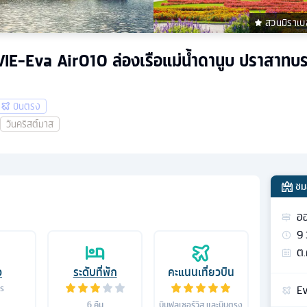
สวนมิราเบ
3VIE-Eva Air010 ล่องเรือแม่น้ำดานูบ ปราสาทบร
บินตรง
วันคริสต์มาส
ชม
ออ
9
ต.
อ
ระดับที่พัก
คะแนนเที่ยวบิน
Ev
าร
6
คืน
บินฟูลเซอร์วิส และบินตรง