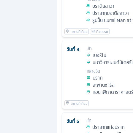
บราติสลาวา
ปราสาทบราติสลาวา
รูปปั้น Cumil Man at
วันที่
4
เช้า
เบอร์โน
มหาวิหารเซนต์ปีเตอร
กลางวัน
ปราก
สะพานชาร์ล
หอนาฬิกาดาราศาสตร
วันที่
5
เช้า
ปราสาทแห่งปราก