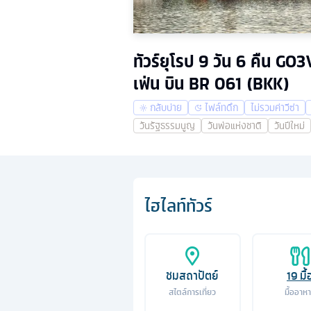
ทัวร์ยุโรป 9 วัน 6 คืน GO
เฟ่น บิน BR 061 (BKK)
กลับบ่าย
ไฟล์ทดึก
ไม่รวมค่าวีซ่า
วันรัฐธรรมนูญ
วันพ่อแห่งชาติ
วันปีใหม่
ไฮไลท์ทัวร์
ชมสถาปัตย์
19
มื้
สไตล์การเที่ยว
มื้ออาห