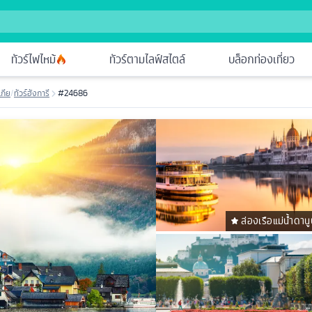
ทัวร์ไฟไหม้
ทัวร์ตามไลฟ์สไตล์
บล็อกท่องเที่ยว
เกีย
/
ทัวร์ฮังการี
#24686
ล่องเรือแม่น้ำดาน