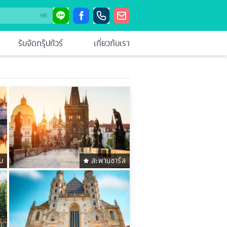
⌘
K
รับจัดกรุ๊ปทัวร์
เกี่ยวกับเรา
ูบ
สะพานชาร์ล