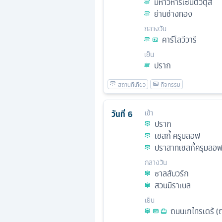
มหาวิหารเซนต์วิตุส
ย่านช่างทอง
กลางวัน
คาร์โลวีวารี
เย็น
ปราก
วันที่
6
เช้า
ปราก
เชสกี้ ครุมลอฟ
ปราสาทเชสกี้ครุมลอ
กลางวัน
ซาลส์บวร์ก
สวนมิราเบล
เย็น
ถนนเกไทรเดร้ (