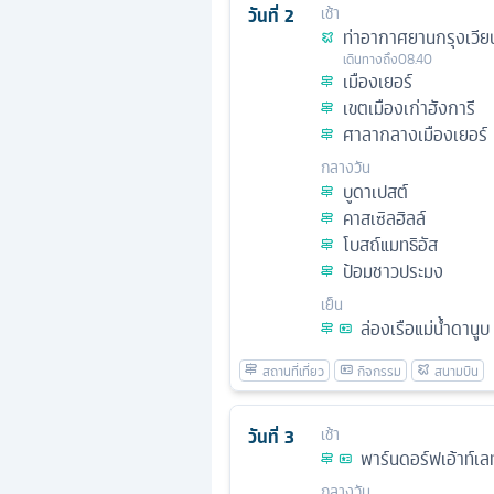
วันที่
2
เช้า
ท่าอากาศยานกรุงเวีย
เดินทางถึง
08.40
เมืองเยอร์
เขตเมืองเก่าฮังการี
ศาลากลางเมืองเยอร์
กลางวัน
บูดาเปสต์
คาสเซิลฮิลล์
โบสถ์แมทธิอัส
ป้อมชาวประมง
เย็น
ล่องเรือแม่น้ำดานูบ
วันที่
3
เช้า
พาร์นดอร์ฟเอ้าท์เล
กลางวัน