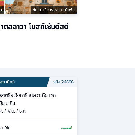
ล
มหาวิหารเซนต์สตีเฟ่น
าติสลาวา โบสถ์เซ้นต์สตี
สถาปัตย์
รหัส
24686
สเตรีย ฮังการี สโลวาเกีย เชค
วัน
6
คืน
ค. / พ.ย. / ธ.ค.
a Air