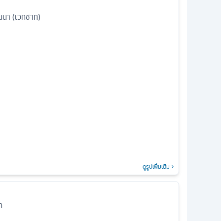
นนา (เวทชาท)
ดูรูปเพิ่มเติม
ท