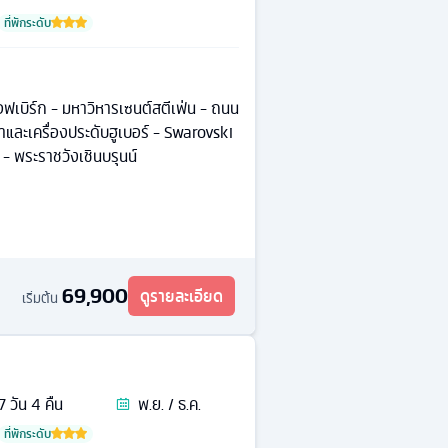
ที่พักระดับ
ฟเบิร์ก - มหาวิหารเซนต์สตีเฟ่น - ถนน
กาและเครื่องประดับฮูเบอร์ - Swarovski
- พระราชวังเชินบรุนน์
69,900
ดูรายละเอียด
เริ่มต้น
7
วัน
4
คืน
พ.ย. / ธ.ค.
ที่พักระดับ