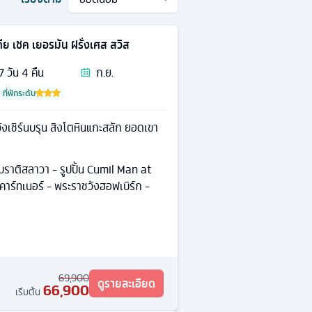
ีย เชค เยอรมัน ฝรั่งเศส สวิส
7
วัน
4
คืน
ก.ย.
ที่พักระดับ
งเชิร์นบรุน สิงโตหินแกะสลัก ยอดเขา
ราติสลาวา - รูปปั้น Cumil Man at
คาร์ทเนอร์ - พระราชวังฮอฟเบิร์ก -
69,900
ดูรายละเอียด
66,900
เริ่มต้น