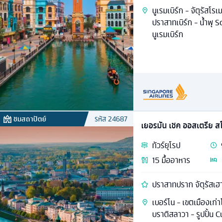
นูเรมเบิร์ก - จัตุรัสโร
ปราสาทเบิร์ก - น้ำพุ
นูเรมเบิร์ก
ชมสถาปัตย์
รหัส
24687
เยอรมัน เชค ออสเตรีย ส
ทัวร์
ยุโรป
15
มื้ออาหาร
ปราสาทปราก จัตุรัสเฮา
เบอร์โน - เขตเมืองเก่
บราติสลาวา - รูปปั้น 