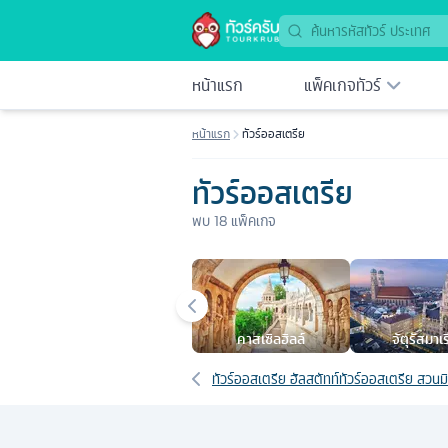
หน้าแรก
แพ็คเกจทัวร์
หน้าแรก
ทัวร์ออสเตรีย
ทัวร์ออสเตรีย
พบ
18
แพ็คเกจ
เมืองยอดนิยม
คาสเซิลฮิลล์
จัตุรัสมาเ
เส้นทางที่เกี่ยวข้อง
ทัวร์ออสเตรีย ฮัลสตัทท์
ทัวร์ออสเตรีย สวนม