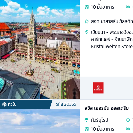
10
มื้ออาหาร
ยอดเขาสายลับ ฮัลสตัท
เวียนนา - พระราชวังฮอ
คาร์ทเนอร์ - ร้านนาฬิ
Kristallwelten Store 
ทั่วไป
รหัส
20365
สวิส เยอรมัน ออสเตรีย
ทัวร์
ยุโรป
10
มื้ออาหาร