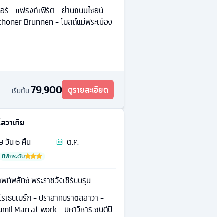
เมอร์ - แฟรงก์เฟิร์ต - ย่านถนนไซยน์ -
 Schoner Brunnen - โบสถ์แม่พระเมือง
79,900
ดูรายละเอียด
เริ่มต้น
โลวาเกีย
9
วัน
6
คืน
ต.ค.
ที่พักระดับ
พท์พลัทซ์ พระราชวังเชิร์นบรุน
าโรเธนเบิร์ก - ปราสาทบราติสลาวา -
Cumil Man at work - มหาวิหารเซนต์ปี