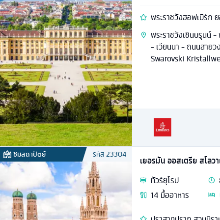
พระราชวังฮอฟเบิร์ก ย
พระราชวังเชินบรุนน์ -
- เวียนนา - ถนนสายวง
Swarovski Kristallw
ชมสถาปัตย์
รหัส
23304
เยอรมัน ออสเตรีย สโลวาเ
ทัวร์
ยุโรป
14
มื้ออาหาร
ปราสาทปราก สวนมิราเม