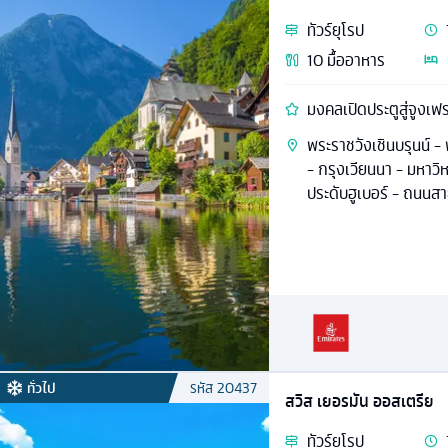
ทัวร์
ยุโรป
10
มื้ออาหาร
มงคลเปิดประตูสู่จูงเฟ
พระราชวังเชินบรุนน์ -
- กรุงเวียนนา - มหาวิ
ประดับฮูเบอร์ - ถนน
ทั่วไป
รหัส
20437
สวิส เยอรมัน ออสเตรีย
ทัวร์
ยุโรป