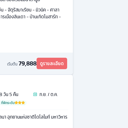
ช่น - จัตุรัสมาเรียน - มิวนิค - ศาลา
ารเมืองลินเดา - บ้านเกิดโมสาร์ท -
79,888
ดูรายละเอียด
เริ่มต้น
8
วัน
5
คืน
ก.ย. / ต.ค.
ที่พักระดับ
ลนา อุทยานแห่งชาติโดโลไมท์ มหาวิหาร