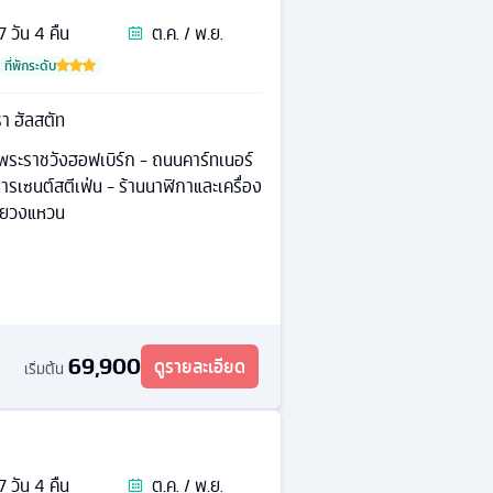
7
วัน
4
คืน
ต.ค. / พ.ย.
ที่พักระดับ
รา ฮัลสตัท
 พระราชวังฮอฟเบิร์ก - ถนนคาร์ทเนอร์
หารเซนต์สตีเฟ่น - ร้านนาฬิกาและเครื่อง
สายวงแหวน
69,900
ดูรายละเอียด
เริ่มต้น
7
วัน
4
คืน
ต.ค. / พ.ย.