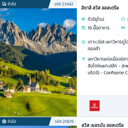
ทั่วไป
รหัส
23442
อิตาลี สวิส ออสเตรีย
ทัวร์
ยุโรป
16
มื้ออาหาร
เกาะเวนิส มหาวิหารดูโ
ทองคำ
มหาวิหารแห่งเมืองมิลา
สิงโตหินแกะสลัก - สะพ
บริดจ์) - Confiserie
Lohri AG: Lohri-Hau
ทั่วไป
รหัส
20619
สวิส เยอรมัน ออสเตรีย