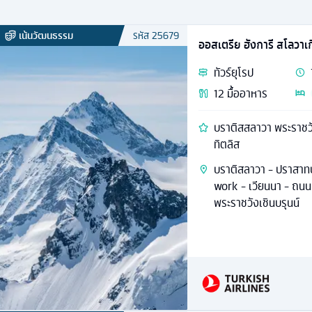
เน้นวัฒนธรรม
รหัส
25679
ออสเตรีย ฮังการี สโลวาเก
ทัวร์
ยุโรป
12
มื้ออาหาร
บราติสสลาวา พระราชวั
ทิตลิส
บราติสลาวา - ปราสาทบ
work - เวียนนา - ถนน
พระราชวังเชินบรุนน์