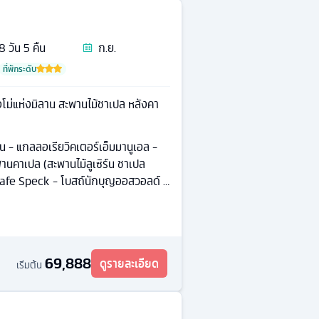
8
วัน
5
คืน
ก.ย.
ที่พักระดับ
อโม่แห่งมิลาน สะพานไม้ชาเปล หลังคา
น - แกลลอเรียวิคเตอร์เอ็มมานูเอล -
านคาเปล (สะพานไม้ลูเซิร์น ชาเปล
 Cafe Speck - โบสถ์นักบุญออสวอลด์ -
s
69,888
ดูรายละเอียด
เริ่มต้น