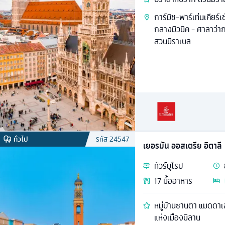
การ์มิช-พาร์เท่นเคียร์เ
กลางมิวนิค - ศาลาว่าก
สวนมิราเบล
ทั่วไป
รหัส
24547
เยอรมัน ออสเตรีย อิตาลี
ทัวร์
ยุโรป
17
มื้ออาหาร
หมู่บ้านซานตา แมดดาเ
แห่งเมืองมิลาน