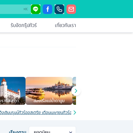
⌘
K
รับจัดกรุ๊ปทัวร์
เกี่ยวกับเรา
ราติสลาวา
ล่องเรือแม่น้ำดานูบ
สวนมิราเบล
โบ
ังเชินบรุนน์
ทัวร์ออสเตรีย เดือนเมษายน
ทัวร์ออสเตรีย 10 วัน
ทัวร์ออสเตรีย 8 วัน
ทัว
เรียงตาม