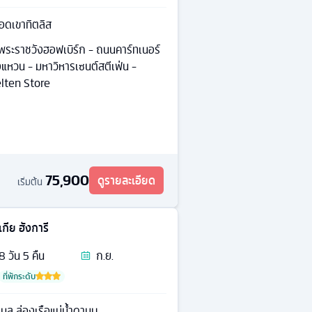
อดเขาทิตลิส
 พระราชวังฮอฟเบิร์ก - ถนนคาร์ทเนอร์
แหวน - มหาวิหารเซนต์สตีเฟ่น -
elten Store
75,900
ดูรายละเอียด
เริ่มต้น
กีย ฮังการี
8
วัน
5
คืน
ก.ย.
ที่พักระดับ
ล ล่องเรือแม่น้ำดานูบ