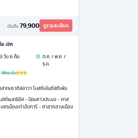
79,900
ดูรายละเอียด
เริ่มต้น
กีย เชค
9
วัน
6
คืน
ต.ค. / พ.ย. /
ธ.ค.
ที่พักระดับ
ราสาทบราติสลาวา โบสถ์เซ้นต์สตีเฟ่น
 โบสถ์แมทธิอัส - ป้อมชาวประมง - คาส
 - เขตเมืองเก่าฮังการี - ศาลากลางเมือง