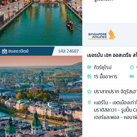
ชมสถาปัตย์
รหัส
24687
เยอรมัน เชค ออสเตรีย ส
ทัวร์
ยุโรป
15
มื้ออาหาร
ปราสาทปราก จัตุรัสเฮา
เบอร์โน - เขตเมืองเก่
บราติสลาวา - รูปปั้น 
เตอร์และพอล - หอนาฬ