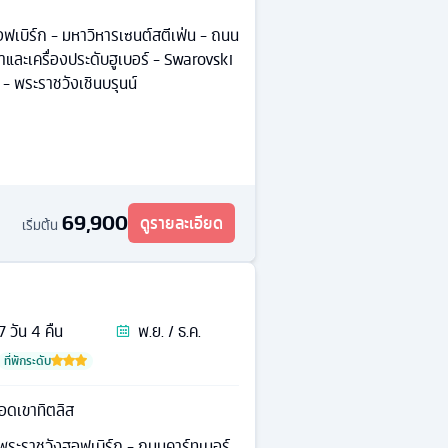
ฟเบิร์ก - มหาวิหารเซนต์สตีเฟ่น - ถนน
กาและเครื่องประดับฮูเบอร์ - Swarovski
- พระราชวังเชินบรุนน์
69,900
ดูรายละเอียด
เริ่มต้น
7
วัน
4
คืน
พ.ย. / ธ.ค.
ที่พักระดับ
อดเขาทิตลิส
 พระราชวังฮอฟเบิร์ก - ถนนคาร์ทเนอร์