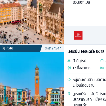
สวนมิราเบล
ทั่วไป
รหัส
24547
เยอรมัน ออสเตรีย อิตาลี
ทัวร์
ยุโรป
17
มื้ออาหาร
หมู่บ้านซานตา แมดดาเ
แห่งเมืองมิลาน
นูเรมเบิร์ก - จัตุรัสโร
ปราสาทเบิร์ก - น้ำพุ
นูเรมเบิร์ก