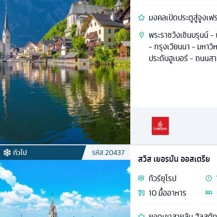
มงคลเปิดประตูสู่จูงเฟ
พระราชวังเชินบรุนน์ -
- กรุงเวียนนา - มหาวิ
ประดับฮูเบอร์ - ถนน
ทั่วไป
รหัส
20437
สวิส เยอรมัน ออสเตรีย
ทัวร์
ยุโรป
10
มื้ออาหาร
ยอดเขาสายลับ ฮัลสตัท