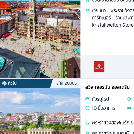
เวียนนา - พระราชวังฮอ
คาร์ทเนอร์ - ร้านนาฬิ
Kristallwelten Store 
ทั่วไป
รหัส
20365
สวิส เยอรมัน ออสเตรีย
ทัวร์
ยุโรป
10
มื้ออาหาร
พระราชวังฮอฟเบิร์ก ย
พระราชวังเชินบรุนน์ -