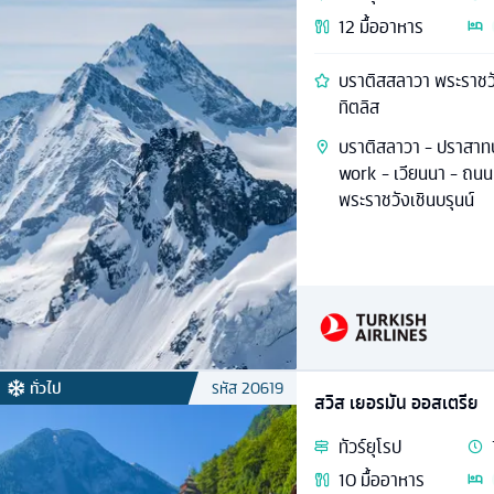
12
มื้ออาหาร
บราติสสลาวา พระราชวั
ทิตลิส
บราติสลาวา - ปราสาทบ
work - เวียนนา - ถนน
พระราชวังเชินบรุนน์
ทั่วไป
รหัส
20619
สวิส เยอรมัน ออสเตรีย
ทัวร์
ยุโรป
10
มื้ออาหาร