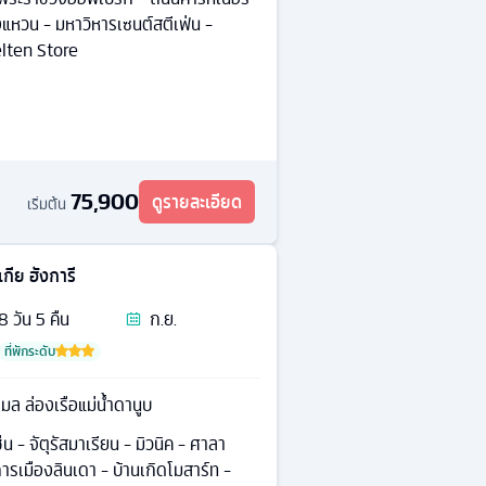
แหวน - มหาวิหารเซนต์สตีเฟ่น -
elten Store
75,900
ดูรายละเอียด
เริ่มต้น
กีย ฮังการี
8
วัน
5
คืน
ก.ย.
ที่พักระดับ
ล ล่องเรือแม่น้ำดานูบ
ช่น - จัตุรัสมาเรียน - มิวนิค - ศาลา
ารเมืองลินเดา - บ้านเกิดโมสาร์ท -