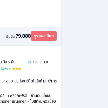
79,888
ดูรายละเอียด
เริ่มต้น
8
วัน
5
คืน
ก.ย. / ต.ค.
ที่พักระดับ
ลนา อุทยานแห่งชาติโดโลไมท์ มหาวิหาร
เมอร์ - แฟรงก์เฟิร์ต - ย่านถนนไซยน์ -
 Schoner Brunnen - โบสถ์แม่พระเมือง