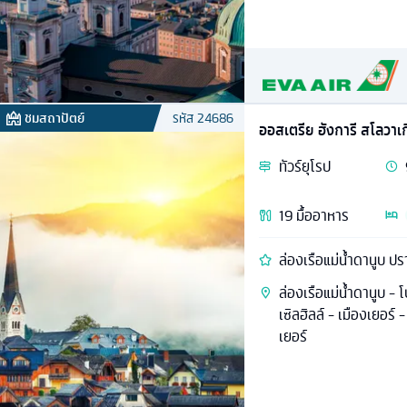
ชมสถาปัตย์
รหัส
24686
ออสเตรีย ฮังการี สโลวาเ
ทัวร์
ยุโรป
19
มื้ออาหาร
ล่องเรือแม่น้ำดานูบ ป
ล่องเรือแม่น้ำดานูบ -
เซิลฮิลล์ - เมืองเยอร์
เยอร์