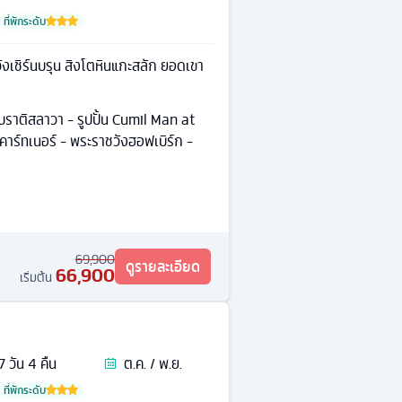
ที่พักระดับ
งเชิร์นบรุน สิงโตหินแกะสลัก ยอดเขา
ราติสลาวา - รูปปั้น Cumil Man at
คาร์ทเนอร์ - พระราชวังฮอฟเบิร์ก -
69,900
ดูรายละเอียด
66,900
เริ่มต้น
7
วัน
4
คืน
ต.ค. / พ.ย.
ที่พักระดับ