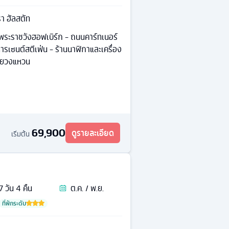
รา ฮัลสตัท
 พระราชวังฮอฟเบิร์ก - ถนนคาร์ทเนอร์
หารเซนต์สตีเฟ่น - ร้านนาฬิกาและเครื่อง
สายวงแหวน
69,900
ดูรายละเอียด
เริ่มต้น
7
วัน
4
คืน
ต.ค. / พ.ย.
ที่พักระดับ