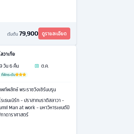
79,900
ดูรายละเอียด
เริ่มต้น
โลวาเกีย
9
วัน
6
คืน
ต.ค.
ที่พักระดับ
พท์พลัทซ์ พระราชวังเชิร์นบรุน
าโรเธนเบิร์ก - ปราสาทบราติสลาวา -
Cumil Man at work - มหาวิหารเซนต์ปี
ิกาดาราศาสตร์