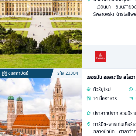
- เวียนนา - ถนนสายวง
Swarovski Kristallw
ชมสถาปัตย์
รหัส
23304
เยอรมัน ออสเตรีย สโลวาเ
ทัวร์
ยุโรป
14
มื้ออาหาร
ปราสาทปราก สวนมิราเม
การ์มิช-พาร์เท่นเคียร์เ
กลางมิวนิค - ศาลาว่าก