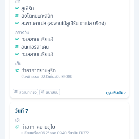
เช้า
ลูเซิร์น
สิงโตหินแกะสลัก
สะพานคาเปล (สะพานไม้ลูเซิร์น ชาเปล บริดจ์)
กลางวัน
ทะเลสาบเบรียนซ์
อินเทอร์ลาเคน
ทะเลสาบเบรียนซ์
เย็น
ท่าอากาศยานซูริค
นัดหมาย
ออก
22.15
เที่ยวบิน
EK086
ดูรูปเพิ่มเติม
วันที่
7
เช้า
ท่าอากาศยานดูไบ
เปลี่ยนเครื่อง
06.25
ออก
09.40
เที่ยวบิน
EK372