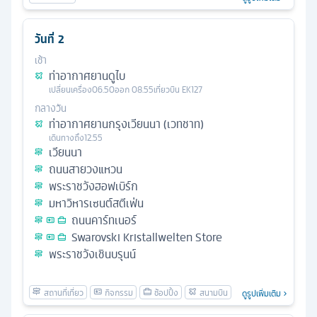
วันที่
2
เช้า
ท่าอากาศยานดูไบ
เปลี่ยนเครื่อง
06.50
ออก
08.55
เที่ยวบิน
EK127
กลางวัน
ท่าอากาศยานกรุงเวียนนา (เวทชาท)
เดินทางถึง
12.55
เวียนนา
ถนนสายวงแหวน
พระราชวังฮอฟเบิร์ก
มหาวิหารเซนต์สตีเฟ่น
ถนนคาร์ทเนอร์
Swarovski Kristallwelten Store
พระราชวังเชินบรุนน์
ดูรูปเพิ่มเติม