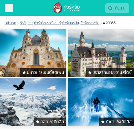
หน้าแรก
ทัวร์ยุโรป
/
ทัวร์สวิตเซอร์แลนด์
/
ทัวร์เยอรมัน
/
ทัวร์ออสเตรีย
#20365
มหาวิหารเซนต์สตีเฟ่น
ปราสาทนอยชวานสไตน์
ยอดเขาทิตลิส
ถ้ำน้ำแข็งทิตลิส