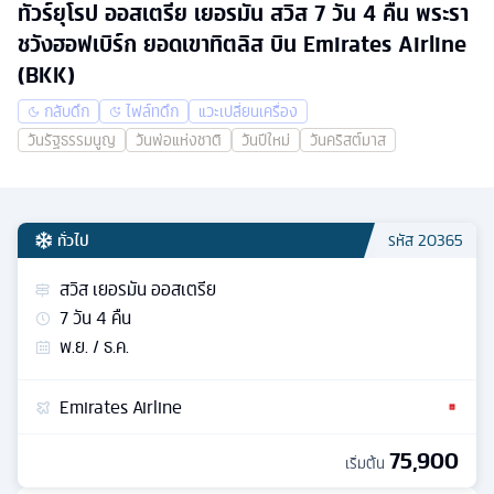
ทัวร์ยุโรป ออสเตรีย เยอรมัน สวิส 7 วัน 4 คืน พระรา
ชวังฮอฟเบิร์ก ยอดเขาทิตลิส บิน Emirates Airline
(BKK)
กลับดึก
ไฟล์ทดึก
แวะเปลี่ยนเครื่อง
วันรัฐธรรมนูญ
วันพ่อแห่งชาติ
วันปีใหม่
วันคริสต์มาส
ทั่วไป
รหัส
20365
สวิส เยอรมัน ออสเตรีย
7
วัน
4
คืน
พ.ย. / ธ.ค.
Emirates Airline
75,900
เริ่มต้น