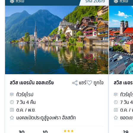
ทั่วไป
ทั่วไป
รหัส
20619
สวิส เยอรมัน ออสเตรีย
แชร์
ถูกใจ
สวิส เยอร
ทัวร์
ยุโรป
ทัวร์
ยุ
7
วัน
4
คืน
7
วัน
4
ต.ค. / พ.ย.
ต.ค. / 
มงคลเปิดประตูสู่จูงเฟรา ฮัลสตัท
ยอดเขา
30
10
29