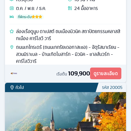
ต.ค. / พ.ย. / ธ.ค.
24
มื้ออาหาร
ที่พักระดับ
ล่องเรือดูนูบ ดาเปสต์ ชมเมืองมิวนิค สถาปัตยกรรมคลาสสิ
กเมือง คาร์โลวี วารี
ถนนเกไทรเดร้ (ถนนเกทรัยเดอกาสเซอ) - จัตุรัสมาเรียน -
สวนมิราเบล - บ้านเกิดโมสาร์ท - มิวนิค - ซาลส์บวร์ก -
คาร์โลวีวารี
109,900
ดูรายละเอียด
เริ่มต้น
ทั่วไป
รหัส
20005