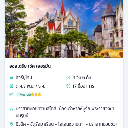
ออสเตรีย เชค เยอรมัน
ทัวร์
ยุโรป
9
วัน
6
คืน
ต.ค. / พ.ย. / ธ.ค.
17
มื้ออาหาร
ที่พักระดับ
ปราสาทนอยชวานสไตล์ เมืองเก่าซาลซ์บูร์ก พระราชวังเชิ
นบรุนน์
มิวนิค - จัตุรัสมาเรียน - โฮเฮนชวานเกา - ปราสาทนอยชวา