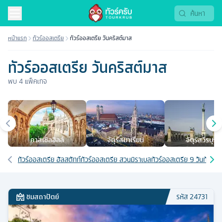
หน้าแรก
ทัวร์ออสเตรีย
ทัวร์ออสเตรีย วันคริสต์มาส
ทัวร์ออสเตรีย วันคริสต์มาส
พบ
4
แพ็คเกจ
เมืองยอดนิยม
คาสเซิลฮิลล์
จัตุรัสมาเรียน
จัตุรัสวีรบุรุษ
เส้นทางที่เกี่ยวข้อง
ทัวร์ออสเตรีย ฮัลสตัทท์
ทัวร์ออสเตรีย สวนมิราเบล
ทัวร์ออสเตรีย 9 วัน
ทัวร์อ
ชมสถาปัตย์
รหัส
24731