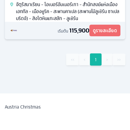
จัตุรัสมาเรียน - โอเบอร์อัมเมอร์เกา - สำนักสงฆ์แห่งเมือง
เอททัล - เมืองซูริค - สะพานคาเปล (สะพานไม้ลูเซิร์น ชาเปล
บริดจ์) - สิงโตหินแกะสลัก - ลูเซิร์น
115,900
ดูรายละเอียด
เริ่มต้น
‹‹
‹
1
›
››
Austria Christmas