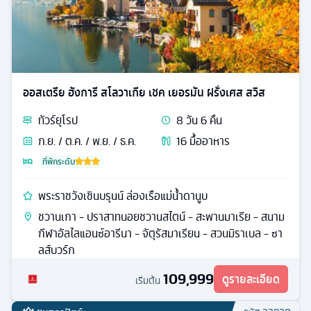
ออสเตรีย ฮังการี สโลวาเกีย เชค เยอรมัน ฝรั่งเศส สวิส
ทัวร์
ยุโรป
8
วัน
6
คืน
ก.ย. / ต.ค. / พ.ย. / ธ.ค.
16
มื้ออาหาร
ที่พักระดับ
พระราชวังเชินบรุนน์ ล่องเรือแม่น้ำดานูบ
ชวานเกา - ปราสาทนอยชวานสไตน์ - สะพานมาเรีย - สนาม
กีฬาอัลไลแอนซ์อารีนา - จัตุรัสมาเรียน - สวนมิราเบล - ซา
ลส์บวร์ก
109,999
ดูรายละเอียด
เริ่มต้น