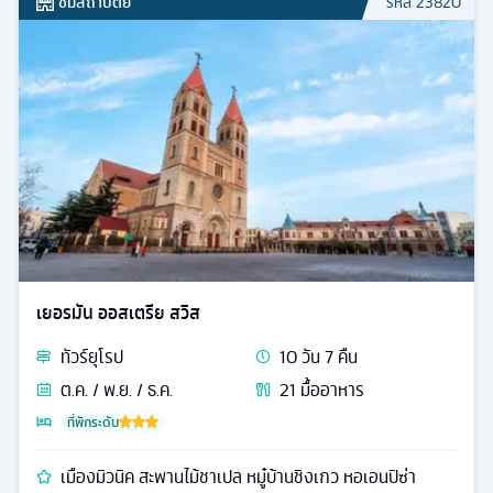
ชมสถาปัตย์
รหัส
23820
เยอรมัน ออสเตรีย สวิส
ทัวร์
ยุโรป
10
วัน
7
คืน
ต.ค. / พ.ย. / ธ.ค.
21
มื้ออาหาร
ที่พักระดับ
เมืองมิวนิค สะพานไม้ชาเปล หมู๋บ้านชิงเกว หอเอนปิซ่า