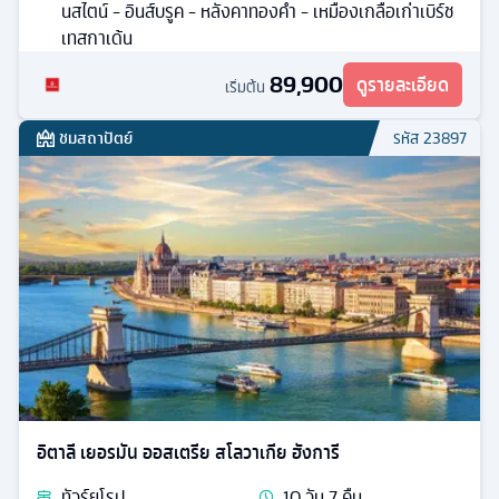
นสไตน์ - อินส์บรูค - หลังคาทองคํา - เหมืองเกลือเก่าเบิร์ช
เทสกาเด้น
89,900
ดูรายละเอียด
เริ่มต้น
ชมสถาปัตย์
รหัส
23897
อิตาลี เยอรมัน ออสเตรีย สโลวาเกีย ฮังการี
ทัวร์
ยุโรป
10
วัน
7
คืน