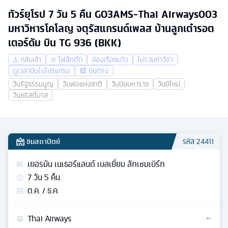
ทัวร์ยุโรป 7 วัน 5 คืน GO3AMS-Thai Airways003
มหาวิหารโคโลญ จตุรัสแกรนด์เพลส บ้านลูกเต๋ารอต
เตอร์ดัม บิน TG 936 (BKK)
กลับเช้า
ไฟล์ทดึก
ล่องเรือชมวิว
ไม่รวมค่าวีซ่า
ดูเวลาบินในโปรแกรม
บินตรง
วันรัฐธรรมนูญ
วันพ่อแห่งชาติ
วันปิยมหาราช
วันปีใหม่
วันคริสต์มาส
ชมสถาปัตย์
รหัส
24411
เยอรมัน เนเธอร์แลนด์ เบลเยี่ยม ลักเซมเบิร์ก
7
วัน
5
คืน
ต.ค. / ธ.ค.
Thai Airways