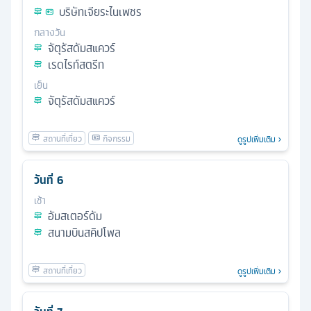
บริษัทเจียระไนเพชร
กลางวัน
จัตุรัสดัมสแควร์
เรดไรท์สตรีท
เย็น
จัตุรัสดัมสแควร์
ดูรูปเพิ่มเติม
วันที่
6
เช้า
อัมสเตอร์ดัม
สนามบินสคิปโพล
ดูรูปเพิ่มเติม