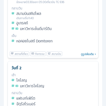
นัดหมาย
03.30
ออก
05.00
เที่ยวบิน
TG 936
กลางวัน
สนามบินสคิปโพล
เดินทางถึง
11.40
อูเทรคท์
มหาวิหารเซ็นต์มาร์ติน
เย็น
หอคอยโบสถ์ Domtoren
ดูรูปเพิ่มเติม
วันที่
2
เช้า
โคโลญ
มหาวิหารโคโลญ
กลางวัน
แฟรงก์เฟิร์ต
จัตุรัสโรเมอร์