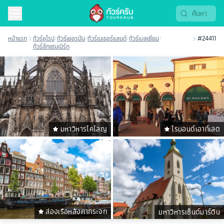
หน้าแรก
ทัวร์ยุโรป
/
ทัวร์เยอรมัน
/
ทัวร์เนเธอร์แลนด์
/
ทัวร์เบลเยี่ยม
/
#24411
ทัวร์ลักเซมเบิร์ก
มหาวิหารโคโลญ
โรมอนด์เอาท์เลต
ล่องเรือหลังคากระจก
มหาวิหารเซ็นต์มาร์ติน