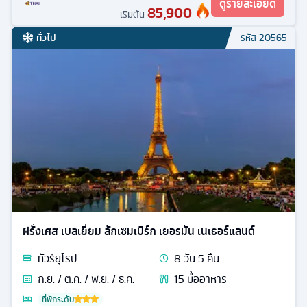
ดูรายละเอียด
85,900
เริ่มต้น
ทั่วไป
รหัส
20565
ฝรั่งเศส เบลเยี่ยม ลักเซมเบิร์ก เยอรมัน เนเธอร์แลนด์
ทัวร์
ยุโรป
8
วัน
5
คืน
ก.ย. / ต.ค. / พ.ย. / ธ.ค.
15
มื้ออาหาร
ที่พักระดับ