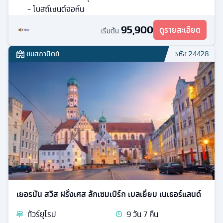
- โบสถ์เซนต์จอห์น
95,900
ดูรายละเอียด
เริ่มต้น
ชมสถาปัตย์
รหัส
24428
เยอรมัน สวิส ฝรั่งเศส ลักเซมเบิร์ก เบลเยี่ยม เนเธอร์แลนด์
ทัวร์
ยุโรป
9
วัน
7
คืน