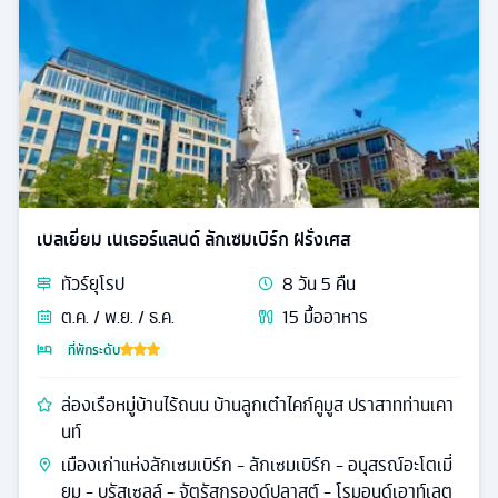
เบลเยี่ยม เนเธอร์แลนด์ ลักเซมเบิร์ก ฝรั่งเศส
ทัวร์
ยุโรป
8
วัน
5
คืน
ต.ค. / พ.ย. / ธ.ค.
15
มื้ออาหาร
ที่พักระดับ
ล่องเรือหมู่บ้านไร้ถนน บ้านลูกเต๋าไคก์คูมูส ปราสาทท่านเคา
นท์
เมืองเก่าแห่งลักเซมเบิร์ก - ลักเซมเบิร์ก - อนุสรณ์อะโตเมี่
ยม - บรัสเซลล์ - จัตุรัสกรองด์ปลาสต์ - โรมอนด์เอาท์เลต