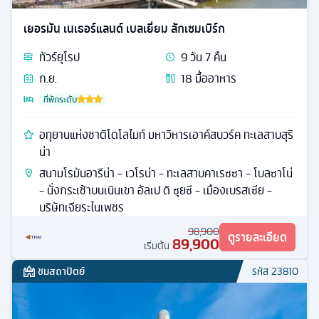
เยอรมัน เนเธอร์แลนด์ เบลเยี่ยม ลักเซมเบิร์ก
ทัวร์
ยุโรป
9
วัน
7
คืน
ก.ย.
18
มื้ออาหาร
ที่พักระดับ
อทุยานแห่งชาติโดโลไมท์ มหาวิหารเอาค์สบวร์ค ทะเลสาบสุริ
น่า
สนามโรมันอารีน่า - เวโรน่า - ทะเลสาบคาเรซซา - โบลซาโน่
- นั่งกระเช้าบนเนินเขา อัลเป ดิ ซุยซี - เมืองเบรสเซีย -
บริษัทเจียระไนเพชร
98,900
ดูรายละเอียด
89,900
เริ่มต้น
ชมสถาปัตย์
รหัส
23810