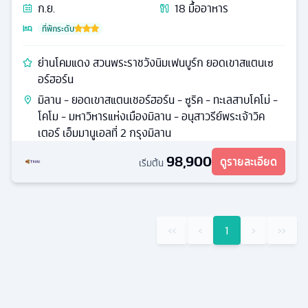
ก.ย.
18
มื้ออาหาร
ที่พักระดับ
ย่านโคมแดง สวนพระราชวังนิมเฟนบูร์ก ยอดเขาสแตนเซ
อร์ฮอร์น
มิลาน - ยอดเขาสแตนเชอร์ฮอร์น - ซูริค - ทะเลสาบโคโม่ -
โคโม - มหาวิหารแห่งเมืองมิลาน - อนุสาวรีย์พระเจ้าวิค
เตอร์ เอ็มมานูเอลที่ 2 กรุงมิลาน
98,900
ดูรายละเอียด
เริ่มต้น
‹‹
‹
1
›
››