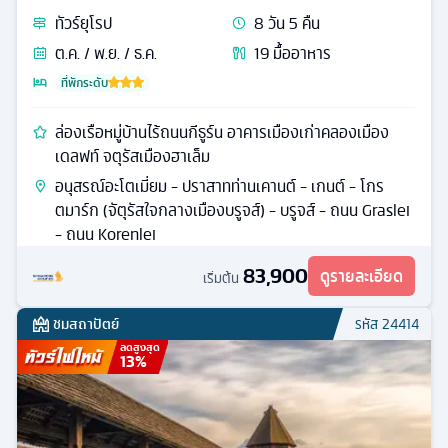
ทัวร์
ยุโรป
8
วัน
5
คืน
ต.ค. / พ.ย. / ธ.ค.
19
มื้ออาหาร
ที่พักระดับ
ล่องเรือหมู่บ้านไร้ถนนกีธูร์น อาคารเมืองเก่าคลองเมือง
เดลฟท์ จตุรัสเมืองฮาเล็ม
อนุสรณ์อะโตเมี่ยม - ปราสาทท่านเคานต์ - เกนต์ - โกร
ตมาร์ก (จัตุรัสใจกลางเมืองบรูจส์) - บรูจส์ - ถนน Graslei
- ถนน Korenlei
83,900
ดูรายละเอียด
เริ่มต้น
ชมสถาปัตย์
รหัส
24414
ลดสูงสุด
13
%