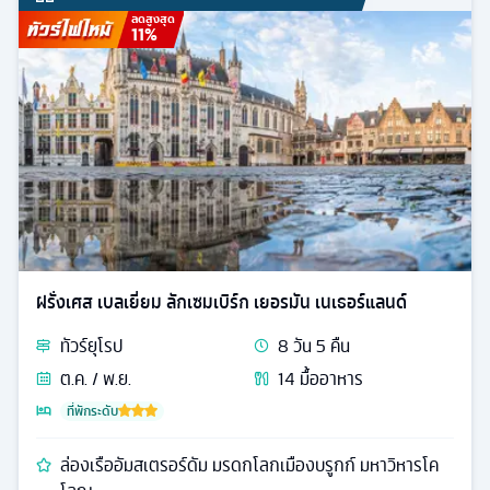
ลดสูงสุด
11
%
ฝรั่งเศส เบลเยี่ยม ลักเซมเบิร์ก เยอรมัน เนเธอร์แลนด์
ทัวร์
ยุโรป
8
วัน
5
คืน
ต.ค. / พ.ย.
14
มื้ออาหาร
ที่พักระดับ
ล่องเรืออัมสเตรอร์ดัม มรดกโลกเมืองบรูกก์ มหาวิหารโค