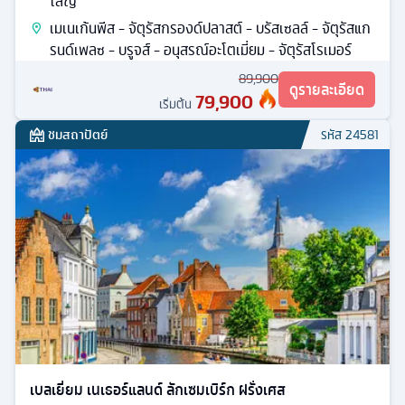
โลญ
เมเนเก้นพีส - จัตุรัสกรองด์ปลาสต์ - บรัสเซลล์ - จัตุรัสแก
รนด์เพลซ - บรูจส์ - อนุสรณ์อะโตเมี่ยม - จัตุรัสโรเมอร์
89,900
ดูรายละเอียด
79,900
เริ่มต้น
ชมสถาปัตย์
รหัส
24581
เบลเยี่ยม เนเธอร์แลนด์ ลักเซมเบิร์ก ฝรั่งเศส