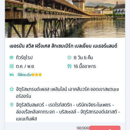
เยอรมัน สวิส ฝรั่งเศส ลักเซมเบิร์ก เบลเยี่ยม เนเธอร์แลนด์
ทัวร์
ยุโรป
8
วัน
6
คืน
ต.ค. / พ.ย.
16
มื้ออาหาร
ที่พักระดับ
จัตุรัสแกรนด์เพลส เพลินไลน์ เอาคส์บวร์ค ยอดเขาสแตนเซ
อร์ฮอร์น
จัตุรัสดัมสแควร์ - เรดไรท์สตรีท - บริษัทเจียระไนเพชร -
ล่องเรือหลังคากระจก - บรัสเซลล์ - จัตุรัสกรองด์ปลาสต์ -
เมเนเก้นพีส
98,900