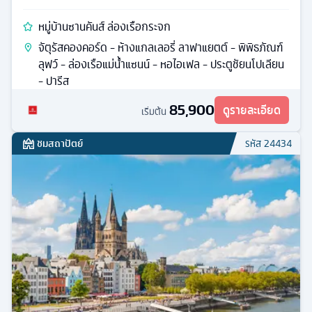
หมู่บ้านซานคันส์ ล่องเรือกระจก
จัตุรัสคองคอร์ด - ห้างแกลเลอรี่ ลาฟาแยตต์ - พิพิธภัณฑ์
ลุฟว์ - ล่องเรือแม่น้ำแซนน์ - หอไอเฟล - ประตูชัยนโปเลียน
- ปารีส
85,900
ดูรายละเอียด
เริ่มต้น
ชมสถาปัตย์
รหัส
24434