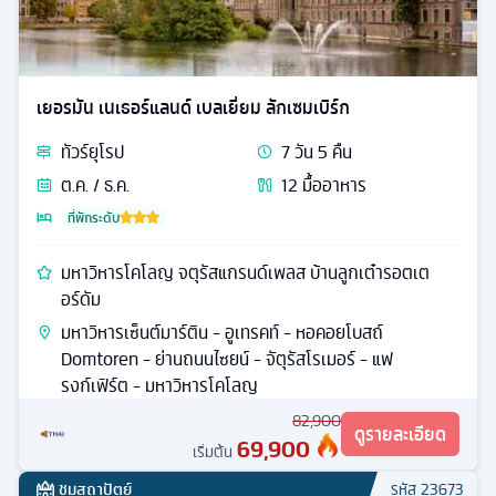
เยอรมัน เนเธอร์แลนด์ เบลเยี่ยม ลักเซมเบิร์ก
ทัวร์
ยุโรป
7
วัน
5
คืน
ต.ค. / ธ.ค.
12
มื้ออาหาร
ที่พักระดับ
มหาวิหารโคโลญ จตุรัสแกรนด์เพลส บ้านลูกเต๋ารอตเต
อร์ดัม
มหาวิหารเซ็นต์มาร์ติน - อูเทรคท์ - หอคอยโบสถ์
Domtoren - ย่านถนนไซยน์ - จัตุรัสโรเมอร์ - แฟ
รงก์เฟิร์ต - มหาวิหารโคโลญ
82,900
ดูรายละเอียด
69,900
เริ่มต้น
ชมสถาปัตย์
รหัส
23673