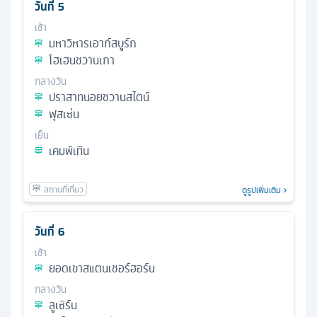
วันที่
5
เช้า
มหาวิหารเอาก์สบูร์ก
โฮเฮนชวานเกา
กลางวัน
ปราสาทนอยชวานสไตน์
ฟุสเซ่น
เย็น
เคมพ์เทิน
ดูรูปเพิ่มเติม
วันที่
6
เช้า
ยอดเขาสแตนเชอร์ฮอร์น
กลางวัน
ลูเซิร์น