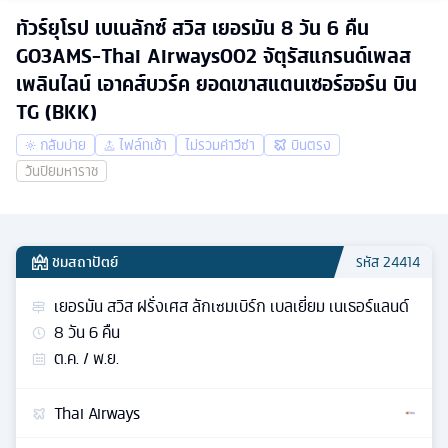
ทัวร์ยุโรป เบเนลักซ์ สวิส เยอรมัน 8 วัน 6 คืน
GO3AMS-Thai Airways002 จัตุรัสแกรนด์เพลส
เพลินไลน์ เอาคส์บวร์ค ยอดเขาสแตนเซอร์ฮอร์น บิน
TG (BKK)
กลับบ่าย
ไฟล์ทเช้า
ไม่รวมค่าวีซ่า
บินตรง
วันปิยมหาราช
ชมสถาปัตย์
รหัส
24414
เยอรมัน สวิส ฝรั่งเศส ลักเซมเบิร์ก เบลเยี่ยม เนเธอร์แลนด์
8
วัน
6
คืน
ต.ค. / พ.ย.
Thai Airways