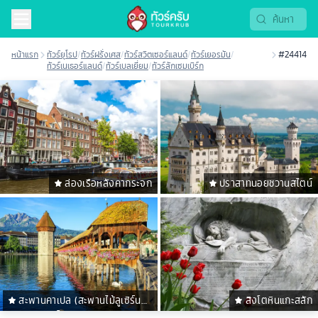
หน้าแรก
ทัวร์ยุโรป
/
ทัวร์ฝรั่งเศส
/
ทัวร์สวิตเซอร์แลนด์
/
ทัวร์เยอรมัน
/
#24414
ทัวร์เนเธอร์แลนด์
/
ทัวร์เบลเยี่ยม
/
ทัวร์ลักเซมเบิร์ก
ล่องเรือหลังคากระจก
ปราสาทนอยชวานสไตน์
สะพานคาเปล (สะพานไม้ลูเซิร์น
สิงโตหินแกะสลัก
ชาเปล บริดจ์)