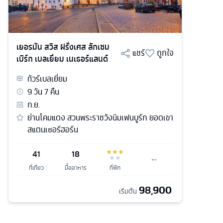
เยอรมัน สวิส ฝรั่งเศส ลักเซม
แชร์
ถูกใจ
เบิร์ก เบลเยี่ยม เนเธอร์แลนด์
ทัวร์
เบลเยี่ยม
9
วัน
7
คืน
ก.ย.
ย่านโคมแดง สวนพระราชวังนิมเฟนบูร์ก ยอดเขา
สแตนเซอร์ฮอร์น
41
18
ที่เที่ยว
มื้ออาหาร
ที่พัก
98,900
เริ่มต้น