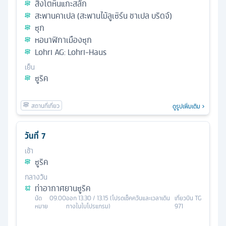
สิงโตหินแกะสลัก
สะพานคาเปล (สะพานไม้ลูเซิร์น ชาเปล บริดจ์)
ซุก
หอนาฬิกาเมืองซุก
Lohri AG: Lohri-Haus
เย็น
ซูริค
ดูรูปเพิ่มเติม
วันที่
7
เช้า
ซูริค
กลางวัน
ท่าอากาศยานซูริค
นัด
09.00
ออก
13.30 / 13.15 (โปรดเช็คควันและเวลาเดิน
เที่ยวบิน
TG
หมาย
ทางในใบโปรแกรม)
971