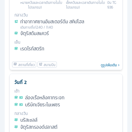
หมาย
ควันและเวลาเดินทางในใบ
เช็คควันและเวลาเดินทางในใบ
บิน
TG
โปรแกรม)
โปรแกรม)
936
กลางวัน
ท่าอากาศยานอัมสเตอร์ดัม สคิปโฮล
เดินทางถึง
12.40 / 11.40
จัตุรัสดัมสแควร์
เย็น
เรดไรท์สตรีท
ดูรูปเพิ่มเติม
วันที่
2
เช้า
ล่องเรือหลังคากระจก
บริษัทเจียระไนเพชร
กลางวัน
บรัสเซลล์
จัตุรัสกรองด์ปลาสต์