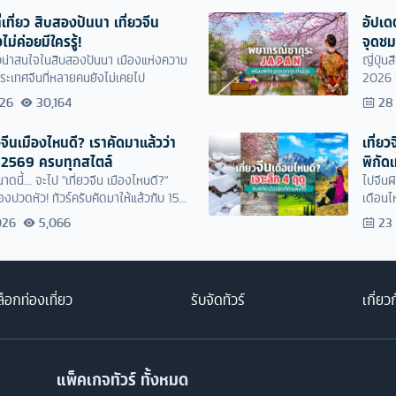
ี่เที่ยว สิบสองปันนา เที่ยวจีน
อัปเด
งไม่ค่อยมีใครรู้!
จุดชม
่ยวน่าสนใจในสิบสองปันนา เมืองแห่งความ
ญี่ปุ่
ระเทศจีนที่หลายคนยังไม่เคยไป
2026 บ
ญี่ปุ่น
026
30,164
28
แน่นอน
ยวจีนเมืองไหนดี? เราคัดมาแล้วว่า
เที่ย
ี 2569 ครบทุกสไตล์
พิกัดเ
ดนี้... จะไป "เที่ยวจีน เมืองไหนดี?"
ไปจีนผิ
้องปวดหัว! ทัวร์ครับคัดมาให้แล้วกับ 15
เดือนไ
ต้องไปให้ได้สักครั้งในชีวิต!
เดือนไ
026
5,066
23
เลี่ยงที่น
็อกท่องเที่ยว
รับจัดทัวร์
เกี่ยว
แพ็คเกจทัวร์ ทั้งหมด