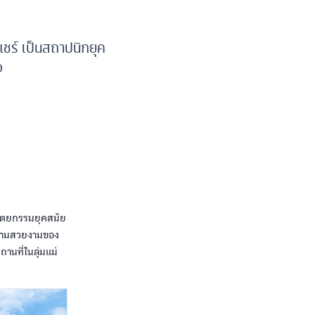
้ำแชร์ เป็นสถาปนิกยุค
จ
ถาปัตยกรรมยุคสมัย
อความสวยงามของ
านที่ในลุ่มแม่