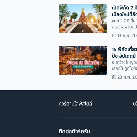
เปิดพิกัด 7 ท
เมืองใหม่ที่ยั
แนะนำ 7 ที่เที
สโลว์ไลฟ์ของป
13 ก.พ. 2
15 พิกัดเที่
ปัง อัปเดตป
จีนกว้างใหญ่ขนา
เลือกไม่ถูกไม่ต
เมืองยอดฮิต ที่
23 ก.พ. 2
ทัวร์ตามไลฟ์สไตล์
บล
ติดต่อทัวร์ครับ