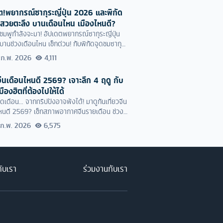
ต!พยากรณ์ซากุระญี่ปุ่น 2026 และพิกัด
สวยตะลึง บานเดือนไหน เมืองไหนดี?
นสีชมพูกำลังจะมา! อัปเดตพยากรณ์ซากุระญี่ปุ่น
านช่วงเดือนไหน เช็กด่วน! กับพิกัดจุดชมซากุระ
ที่สวยตะลึง เมืองไหนดี จะได้ไม่นก ได้รูปสวยปัง
 ก.พ. 2026
4,111
!
วจีนเดือนไหนดี 2569? เจาะลึก 4 ฤดู กับ
มืองฮิตที่ต้องไปให้ได้
ดเดือน... จากทริปปังอาจพังได้! มาดูกันเที่ยวจีน
หนดี 2569? เช็กสภาพอากาศจีนรายเดือน ช่วง
หนมีหิมะ เดือนไหนร้อน พร้อมวันหยุดจีนที่ควร
 ก.พ. 2026
6,575
ี่
กับเรา
ร่วมงานกับเรา