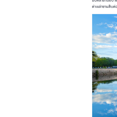
นับหลายร้อยปี ผ่
ต่างเล่าขานสืบต่