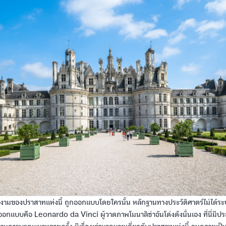
มของปราสาทแห่งนี้ ถูกออกแบบโดยใครนั้น หลักฐานทางประวัติศาตร์ไม่ได้ระบุไว
้ออกแบบคือ Leonardo da Vinci ผู้วาดภาพโมนาลิซ่าอันโด่งดังนั่นเอง ที่นี่มีป