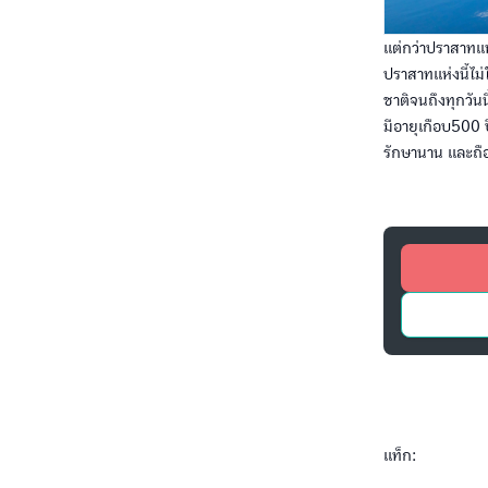
แต่กว่าปราสาทแห
ปราสาทแห่งนี้ไม
ชาติจนถึงทุกวันน
มีอายุเกือบ500 ป
รักษานาน และถือ
แท็ก: