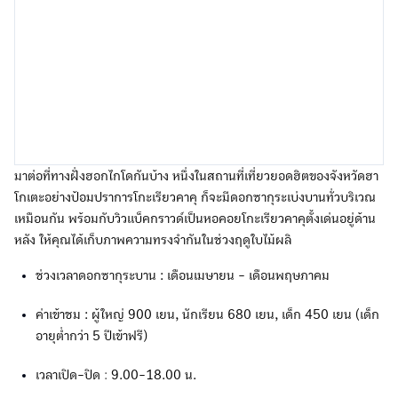
มาต่อที่ทางฝั่งฮอกไกโดกันบ้าง หนึ่งในสถานที่เที่ยวยอดฮิตของจังหวัดฮา
โกเตะอย่างป้อมปราการโกะเรียวคาคุ ก็จะมีดอกซากุระเบ่งบานทั่วบริเวณ
เหมือนกัน พร้อมกับวิวแบ็คกราวด์เป็นหอคอยโกะเรียวคาคุตั้งเด่นอยู่ด้าน
หลัง ให้คุณได้เก็บภาพความทรงจำกันในช่วงฤดูใบไม้ผลิ
ช่วงเวลาดอกซากุระบาน : เดือนเมษายน - เดือนพฤษภาคม
ค่าเข้าชม : ผู้ใหญ่ 900 เยน, นักเรียน 680 เยน, เด็ก 450 เยน (เด็ก
อายุต่ำกว่า 5 ปีเข้าฟรี)
เวลาเปิด-ปิด
:
9.00-18.00 น.