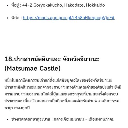
ที่อยู่ : 44-2 Goryokakucho, Hakodate, Hokkaido
พิกัด :
https://maps.app.goo.gl/t458aHkeqaogVjoFA
18.ปราสาทมัตสึมาเอะ จังหวัดชิมาเนะ
(Matsumae Castle)
หนึ่งในสถาปัตยกรรมเก่าแก่ตั้งแต่สมัยยุคเอโดะของจังหวัดชิมาเนะ
ปราสาทมัตสึมาเอะนอกจากจะสวยงามทางด้านคุณค่าของศิลปะแล้ว ยังมี
ความสวยงามของสวนสไตล์ญี่ปุ่นและดอกซากุระที่บานสะพรั่งล้อมรอบ
ปราสาทแห่งนี้เอาไว้ จนกลายเป็นอีกหนึ่งแลนด์มาร์คห้ามพลาดในการชม
ซากุระของทุกปี
ช่วงเวลาดอกซากุระบาน : กลางเดือนเมษายน - เดือนพฤษภาคม