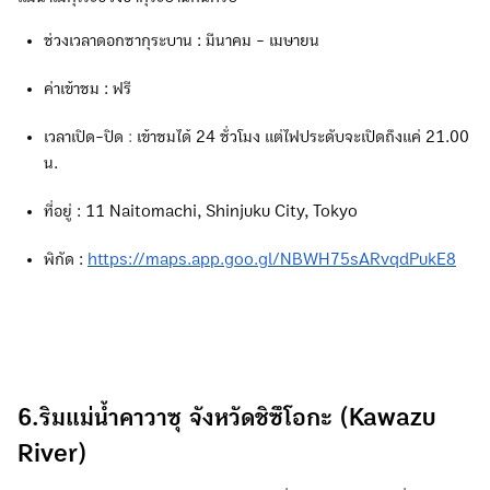
ช่วงเวลาดอกซากุระบาน : มีนาคม - เมษายน
ค่าเข้าชม : ฟรี
เวลาเปิด-ปิด
:
เข้าชมได้ 24 ชั่วโมง แต่ไฟประดับจะเปิดถึงแค่ 21.00
น.
ที่อยู่ : 11 Naitomachi, Shinjuku City, Tokyo
พิกัด :
https://maps.app.goo.gl/NBWH75sARvqdPukE8
6.ริมแม่น้ำคาวาซุ จังหวัดชิซึโอกะ (Kawazu
River)