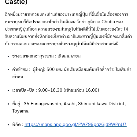
Castle)
อีกหนึ่งปราสาทสวยและเก่าแก่ของประเทศญี่ปุ่น ที่ขึ้นชื่อในเรื่องของการ
ชมซากุระ ก็คือปราสาทนาโกย่า ในเมืองนาโกย่า ภูมิภาค Chubu ของ
ประเทศญี่ปุ่นนี่เอง ความสวยงามในฤดูใบไม้ผลิที่นี่ไม่เป็นสองรองใคร ได้
รับความนิยมจากทั้งนักท่องเที่ยวต่างชาติและชาวญี่ปุ่นเองที่มักจะมาดื่มด่ำ
กับความสวยงามของดอกซากุระในช่วงฤดูใบไม้ผลิที่ปราสาทแห่งนี้
ช่วงเวลาดอกซากุระบาน : เดือนเมษายน
ค่าเข้าชม :
ผู้ใหญ่: 500 เยน นักเรียนมัธยมต้นหรือต่ำกว่า: ไม่เสียค่า
เข้าชม
เวลาเปิด-ปิด
:
9.00-16.30 (เข้าชมก่อน 16.00)
ที่อยู่ : 35 Funagawashin, Asahi, Shimoniikawa District,
Toyama
พิกัด :
https://maps.app.goo.gl/PWZ99pqzGjd9WPnU7