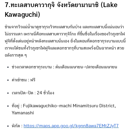
7.ทะเลสาบคาวากุจิ จังหวัดยามานาชิ (Lake
Kawaguchi)
ข้ามจากวิวแม่น้ำมาดูซากุระวิวทะเลสาบกันบ้าง และทะเลสาบนี้แน่นอนว่า
ไม่ธรรมดา เพราะนี่คือทะเลสาบคาวากุจิโกะ ที่ขึ้นชื่อในเรื่องของวิวภูเขาไฟ
ฟูจิที่ตั้งเด่นอยู่หน้าหลังทะเลสาบนั่นเอง ยิ่งในตอนที่ดอกซากุระบานแบบนี้
เราจะได้ชมทั้งวิวภูเขาไฟฟูจิและดอกซากรุที่บานสะพรั่งเป็นฉากหน้า สวย
อลังการสุด ๆ
ช่วงเวลาดอกซากุระบาน : ต้นเดือนเมษายน-ปลายเดือนเมษายน
ค่าเข้าชม : ฟรี
เวลาเปิด-ปิด
:
24 ชั่วโมง
ที่อยู่ : Fujikawaguchiko-machi Minamitsuru District,
Yamanashi
พิกัด :
https://maps.app.goo.gl/kgnn8awa7EMtZJyT7