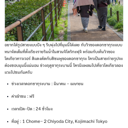
อยากได้รูปสวยแบบปัง ๆ รีบพุ่งไปที่มุมนี้ได้เลย กับวิวของดอกซากุระแบบ
หนาจัดเต็มที่ตั้งเรียงรายริมน้ำในสวนจิโดริกะฟุจิ พร้อมกับเห็นวิวของ
โตเกียวทาวเวอร์ สีแดงตัดกับสีชมพูของดอกซากุระ ใครเป็นสายถ่ายรูปจะ
ต้องชอบมุมนี้แน่นอน ช่วงฤดูซากุระบานนี้ ใครมีแพลนไปเที่ยวโตเกียวลอง
แวะไปชมกันครับ
ช่วงเวลาดอกซากุระบาน : มีนาคม - เมษายน
ค่าเข้าชม : ฟรี
เวลาเปิด-ปิด : 24 ชั่วโมง
ที่อยู่ : 1 Chome−２Chiyoda City, Kojimachi Tokyo