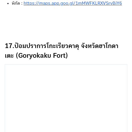
พิกัด :
https://maps.app.goo.gl/1mMWFKLRXVSrvBiY6
17.ป้อมปราการโกะเรียวคาคุ จังหวัดฮาโกดา
เตะ (Goryokaku Fort)