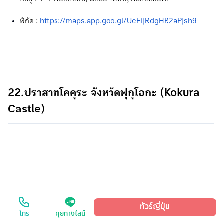
พิกัด :
https://maps.app.goo.gl/UeFijRdgHR2aPjsh9
22.ปราสาทโคคุระ จังหวัดฟุกุโอกะ (Kokura
Castle)
ทัวร์ญี่ปุ่น
โทร
คุยทางไลน์