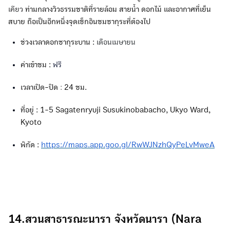
เคียว
ท่ามกลางวิวธรรมชาติที่รายล้อม สายน้ำ ดอกไม้ และอากาศที่เย็น
สบาย ถือเป็นอีกหนึ่งจุดเช็กอินชมซากุระที่ต้องไป
ช่วงเวลาดอกซากุระบาน :
เดือนเมษายน
ค่าเข้าชม :
ฟรี
เวลาเปิด-ปิด
:
24 ชม.
ที่อยู่ : 1-5 Sagatenryuji Susukinobabacho, Ukyo Ward,
Kyoto
พิกัด :
https://maps.app.goo.gl/RwWJNzhQyPeLvMweA
14.สวนสาธารณะนารา จังหวัดนารา (์Nara