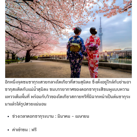
อีกหนึ่งจุดชมซากุระสวยกลางโตเกียวที่สวนสุมิดะ ซึ่งตั้งอยู่ใกล้กับย่านอา
ซากุสะติดกับแม่น้ำสุมิดะ ชมบรรยากาศของดอกซากุระสีชมพูแบบหวาน
แหววเต็มพื้นที่ พร้อมกับวิวของโตเกียวสกายทรีที่มีฉากหน้าเป็นต้นซากุระ
มาแล้วได้รูปสวยแน่นอน
ช่วงเวลาดอกซากุระบาน : มีนาคม - เมษายน
ค่าเข้าชม : ฟรี