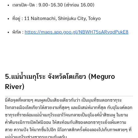
เวลาเปิด-ปิด
:
9.00-16.30 (เข้าก่อน 16.00)
ที่อยู่ : 11 Naitomachi, Shinjuku City, Tokyo
พิกัด :
https://maps.app.goo.gl/NBWH75sARvqdPukE8
5.แม่น้ำเมกุโระ จังหวัดโตเกียว (Meguro
River)
นี่คือจุดที่หลายๆ คนพูดเป็นเสียงเดียวกันว่า เป็นมุมที่ชมดอกซากุระ
ใจกลางเมืองโตเกียวได้สวยงามที่สุดๆ และมีเสน่ห์มากที่สุด กับอุโมงค์ดอก
ซากุระที่รายล้อมแม่น้ำเมกุโระเอาไว้จนกลายเป็นอุโมงค์น้ำสีชมพู ในยาม
ค่ำคืนจะมีการเปิดไฟนีออน ให้สะท้อนกับสีของดอกซากุระยิ่งเพิ่มความ
สวย ความปัง ให้มากขึ้นไปอีก มีโอกาสสักครั้งต้องลองไปเก็บภาพสวยๆ ที่
แม่น้ำเมกุโระช่วงซากุระบานกันครับ