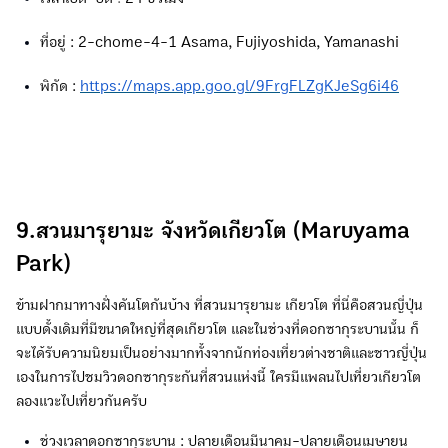
ที่อยู่ : 2-chome-4-1 Asama, Fujiyoshida, Yamanashi
พิกัด :
https://maps.app.goo.gl/9FrgFLZgKJeSg6i46
9.สวนมารุยามะ จังหวัดเกียวโต (Maruyama
Park)
ข้ามฝากมาทางฝั่งคันโตกันบ้าง ที่สวนมารุยามะ เกียวโต ที่นี่คือสวนญี่ปุ่น
แบบดั้งเดิมที่มีขนาดใหญ่ที่สุดเกียวโต และในช่วงที่ดอกซากุระบานนั้น ก็
จะได้รับความนิยมเป็นอย่างมากทั้งจากนักท่องเที่ยวต่างชาติและชาวญี่ปุ่น
เองในการไปชมวิวดอกซากุระกันที่สวนแห่งนี้ ใครมีแพลนไปเที่ยวเกียวโต
ลองแวะไปเที่ยวกันครับ
ช่วงเวลาดอกซากุระบาน : ปลายเดือนมีนาคม-ปลายเดือนเมษายน