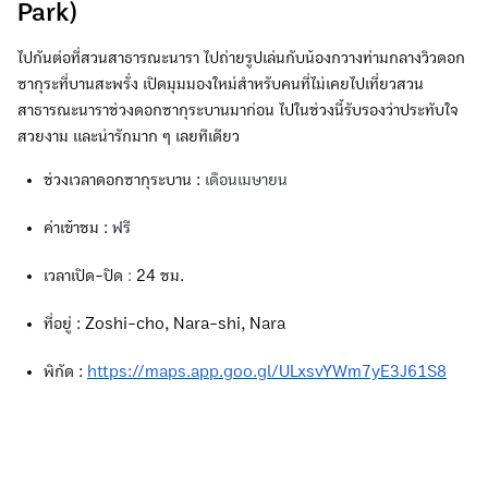
Park)
ไปกันต่อที่สวนสาธารณะนารา ไปถ่ายรูปเล่นกับน้องกวางท่ามกลางวิวดอก
ซากุระที่บานสะพรั่ง เปิดมุมมองใหม่สำหรับคนที่ไม่เคยไปเที่ยวสวน
สาธารณะนาราช่วงดอกซากุระบานมาก่อน ไปในช่วงนี้รับรองว่าประทับใจ
สวยงาม และน่ารักมาก ๆ เลยทีเดียว
ช่วงเวลาดอกซากุระบาน :
เดือนเมษายน
ค่าเข้าชม :
ฟรี
เวลาเปิด-ปิด
:
24 ชม.
ที่อยู่ : Zoshi-cho, Nara-shi, Nara
พิกัด :
https://maps.app.goo.gl/ULxsvYWm7yE3J61S8