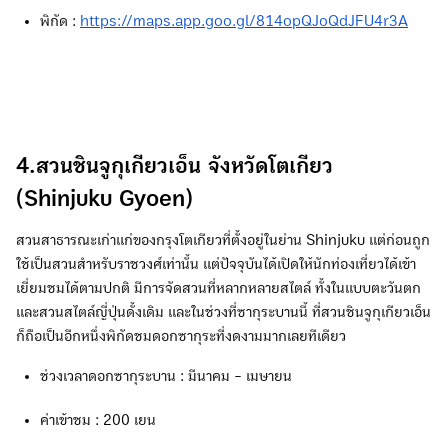
พิกัด :
https://maps.app.goo.gl/814opQJoQdJFU4r3A
4.สวนชินจูกุเกียวเอ็น จังหวัดโตเกียว
(Shinjuku Gyoen)
สวนสาธารณะเก่าแก่ของกรุงโตเกียวที่ตั้งอยู่ในย่าน Shinjuku แต่ก่อนถูก
ใช้เป็นสวนสำหรับราชวงศ์เท่านั้น แต่ปัจจุบันได้เปิดให้นักท่องเที่ยวได้เข้า
เยี่ยมชมได้ตามปกติ มีการจัดสวนที่หลากหลายสไตล์ ทั้งในแบบตะวันตก
และสวนสไตล์ญี่ปุ่นดั้งเดิม และในช่วงที่ซากุระบานนี้ ที่สวนชินจูกุเกียวเอ็น
ก็ถือเป็นอีกหนึ่งพิกัดชมดอกซากุระที่งดงามมากเลยทีเดียว
ช่วงเวลาดอกซากุระบาน : มีนาคม - เมษายน
ค่าเข้าชม : 200 เยน