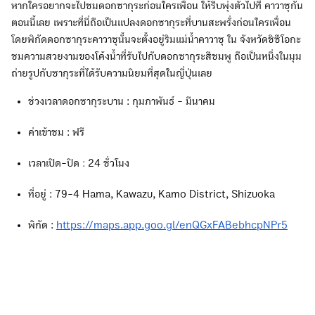
หากใครอยากจะไปชมดอกซากุระก่อนใครเพื่อน ให้รีบพุ่งตัวไปที่ คาวาซุกัน
ตอนนี้เลย เพราะที่นี่ถือเป็นแปลงดอกซากุระที่บานสะพรั่งก่อนใครเพื่อน
โดยพิกัดดอกซากุระคาวาซุนั้นจะตั้งอยู่ริมแม่น้ำคาวาซุ ใน จังหวัดชิซึโอกะ
ชมความสวยงามของโค้งน้ำที่รับไปกับดอกซากุระสีชมพู ถือเป็นหนึ่งในมุม
ถ่ายรูปกับซากุระที่ได้รับความนิยมที่สุดในญี่ปุ่นเลย
ช่วงเวลาดอกซากุระบาน : กุมภาพันธ์ - มีนาคม
ค่าเข้าชม : ฟรี
เวลาเปิด-ปิด
:
24 ชั่วโมง
ที่อยู่ : 79-4 Hama, Kawazu, Kamo District, Shizuoka
พิกัด :
https://maps.app.goo.gl/enQGxFABebhcpNPr5