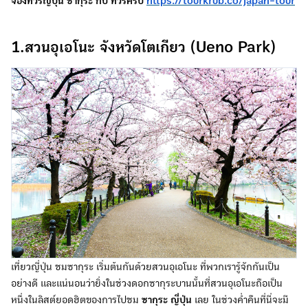
จองทัวร์ญี่ปุ่น ซากุระ กับ ทัวร์ครับ
https://tourkrub.co/japan-tour
1.สวนอุเอโนะ จังหวัดโตเกียว (Ueno Park)
เที่ยวญี่ปุ่น ชมซากุระ เริ่มต้นกันด้วยสวนอุเอโนะ ที่พวกเรารู้จักกันเป็น
อย่างดี และแน่นอนว่ายิ่งในช่วงดอกซากุระบานนั้นที่สวนอุเอโนะถือเป็น
หนึ่งในลิสต์ยอดฮิตของการไปชม
ซากุระ ญี่ปุ่น
เลย ในช่วงค่ำคืนที่นี่จะมี