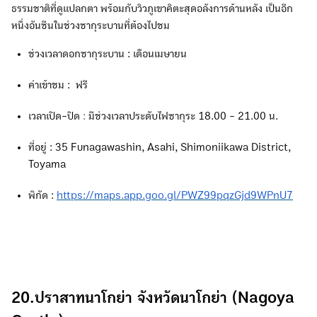
ธรรมชาติที่ดูแปลกตา พร้อมกับวิวภูเขาคิตะสุดอลังการด้านหลัง เป็นอีก
หนึ่งอันซีนในช่วงซากุระบานที่ต้องไปชม
ช่วงเวลาดอกซากุระบาน : เดือนเมษายน
ค่าเข้าชม :
ฟรี
เวลาเปิด-ปิด
:
มีช่วงเวลาประดับไฟซากุระ 18.00 - 21.00 น.
ที่อยู่ : 35 Funagawashin, Asahi, Shimoniikawa District,
Toyama
พิกัด :
https://maps.app.goo.gl/PWZ99pqzGjd9WPnU7
20.ปราสาทนาโกย่า จังหวัดนาโกย่า (Nagoya