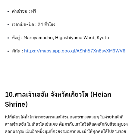
ค่าเข้าชม : ฟรี
เวลาเปิด-ปิด
:
24 ชั่วโมง
ที่อยู่ : Maruyamacho, Higashiyama Ward, Kyoto
พิกัด :
https://maps.app.goo.gl/AShh57Xn8svXM9WV6
10.ศาลเจ้าเฮอัน จังหวัดเกียวโต (Heian
Shrine)
ไปที่เดียวได้ทั้งไหว้พระขอพรและได้ชมดอกซากุระสวยๆ ไปด้วยในตัวที่
ศาลเจ้าเฮอัน ในเกียวโตเช่นเคย ตื่นตากับเสาโทริอิสีแดงตัดกับสีชมพูของ
ดอกซากุระ เป็นอีกหนึ่งมุมที่สวยงามอยากแนะนำให้ทุกคนได้ไปตามรอย