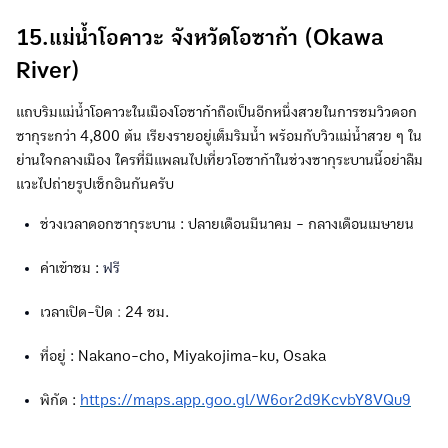
15.แม่น้ำโอคาวะ จังหวัดโอซาก้า (Okawa
River)
แถบริมแม่น้ำโอคาวะในเมืองโอซาก้าถือเป็นอีกหนึ่งสวยในการชมวิวดอก
ซากุระกว่า 4,800 ต้น เรียงรายอยู่เต็มริมน้ำ พร้อมกับวิวแม่น้ำสวย ๆ ใน
ย่านใจกลางเมือง ใครที่มีแพลนไปเที่ยวโอซาก้าในช่วงซากุระบานนี้อย่าลืม
แวะไปถ่ายรูปเช็กอินกันครับ
ช่วงเวลาดอกซากุระบาน : ปลายเดือนมีนาคม - กลางเดือนเมษายน
ค่าเข้าชม :
ฟรี
เวลาเปิด-ปิด
:
24 ชม.
ที่อยู่ : Nakano-cho, Miyakojima-ku, Osaka
พิกัด :
https://maps.app.goo.gl/W6or2d9KcvbY8VQu9