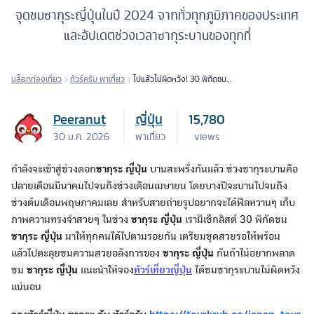
จุดชมซากุระญี่ปุ่นในปี 2024 จากทั่วทุกภูมิภาคของประเทศ
และอัปเดตช่วงเวลาซากุระบานของทุกที่
บล็อกท่องเที่ยว
ทัวร์ครับ พาเที่ยว
ไปแล้วไม่ผิดหวัง! 30 พิกัดชม
ซากุระ ญี่ปุ่น สวยสุดปักหมุดไว้
ได้เลย
Peeranut
ญี่ปุ่น
15,780
30 ม.ค. 2026
พาเที่ยว
views
กำลังจะเข้าสู่ช่วงดอก
ซากุระ ญี่ปุ่น
บานสะพรั่งกันแล้ว ช่วงซากุระบานคือ
ปลายเดือนมีนาคมไปจนถึงช่วงเดือนเมษายน โดยบางปีจะบานไปจนถึง
ช่วงต้นเดือนพฤษภาคมเลย สำหรับสายถ่ายรูปอยากจะได้ฟีลหวานๆ เก็บ
ภาพความทรงจำสวยๆ ในช่วง
ซากุระ ญี่ปุ่น
เรามีเช็กลิสต์ 30 พิกัดชม
ซากุระ ญี่ปุ่น
มาให้ทุกคนได้ไปตามรอยกัน เตรียมชุดสวยรอให้พร้อม
แล้วไปตะลุยชมความสวยอลังการของ
ซากุระ ญี่ปุ่น
กันถ้าไม่อยากพลาด
ชม
ซากุระ ญี่ปุ่น
แนะนำให้จอง
ทัวร์เที่ยวญี่ปุ่น
ได้ชมซากุระบานไม่ผิดหวัง
แน่นอน