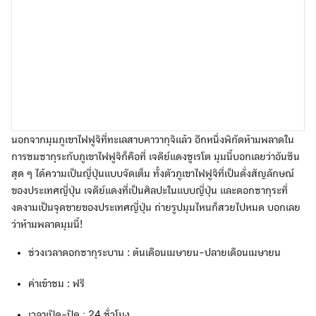
นอกจากมุมภูเขาไฟฟูจิที่ทะเลสาบคาวากุจิแล้ว อีกหนึ่งพิกัดห้ามพลาดใน
การชมซากุระกับภูเขาไฟฟูจิก็คือที่ เจดีย์แดงชูเรโต มุมนี้บอกเลยว่าอันซีน
สุด ๆ ได้ความเป็นญี่ปุ่นแบบจัดเต็ม ทั้งตัวภูเขาไฟฟูจิที่เป็นดั่งสัญลักษณ์
ของประเทศญี่ปุ่น เจดีย์แดงที่เป็นศิลปะในแบบญี่ปุ่น และดอกซากุระที่
งดงามเป็นจุดขายของประเทศญี่ปุ่น ถ่ายรูปมุมไหนก็สวยไปหมด บอกเลย
ว่าห้ามพลาดมุมนี้!
ช่วงเวลาดอกซากุระบาน : ต้นเดือนเมษายน-ปลายเดือนเมษายน
ค่าเข้าชม : ฟรี
เวลาเปิด-ปิด
:
24 ชั่วโมง