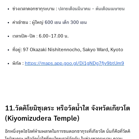
ช่วงเวลาดอกซากุระบาน :
ปลายเดือนมีนาคม - ต้นเดือนเมษายน
ค่าเข้าชม : ผู้ใหญ่
600 เยน เด็ก 300 เยน
เวลาเปิด-ปิด
:
6.00-17.00 น.
ที่อยู่: 97 Okazaki Nishitennocho, Sakyo Ward, Kyoto
พิกัด :
https://maps.app.goo.gl/Di1gNDg7fjv9btUm9
11.วัดคิโยมิซุเดระ หรือวัดน้ำใส จังหวัดเกียวโต
(Kiyomizudera Temple)
อีกหนึ่งจุดไฮไลท์ห้ามพลาดในการชมดอกซากุระที่เกียวโต นั่นก็คือที่วัดคิ
โยมิซุเดระ หรือวัดน้ำใสที่คนไทยเรารู้จักกัน ในช่วงซากุระบาน ความ