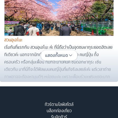
สวนอุเอโนะ
เริ่มกันที่แรกกับ สวนอุเอโนะ ค่ะ ที่นี่ถือว่าเป็นจุดชมซากุระยอดฮิตเลย
ทีเดียวค่ะ นอกจากนักท่องเที่ยวอย่างเราๆ แล้ว คนญี่ปุ่น ทั้ง
แสดงทั้งหมด
ครอบครัว หรือกลุ่มเพื่อน ก็มักจะมาปิคนิค ชมดอกซากุระ เช่น
เดียวกัน มาที่นี่ก็จะได้ฟีลแบบคนญี่ปุ่นที่แท้จริงเลยล่ะค่ะ แต่เวลาถ่าย
ภาพอาจจะต้องหามุมดีๆ หน่อยนะคะ เพราะเพื่อนร่วมเฟรมเยอะมาก
เลยล่ะ
ทัวร์ตามไลฟ์สไตล์
บล็อกท่องเที่ยว
รับจัดทัวร์