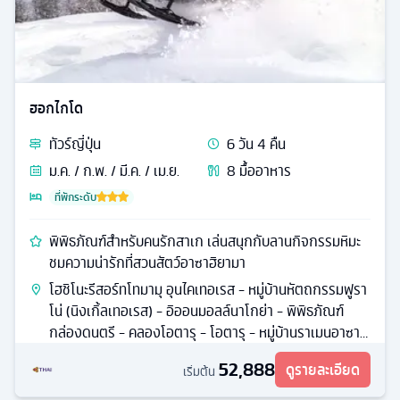
ฮอกไกโด
ทัวร์
ญี่ปุ่น
6
วัน
4
คืน
ม.ค. / ก.พ. / มี.ค. / เม.ย.
8
มื้ออาหาร
ที่พักระดับ
พิพิธภัณฑ์สำหรับคนรักสาเก เล่นสนุกกับลานกิจกรรมหิมะ
ชมความน่ารักที่สวนสัตว์อาซาฮิยามา
โฮชิโนะรีสอร์ทโทมามุ อุนไคเทอเรส - หมู่บ้านหัตถกรรมฟูรา
โน่ (นิงเกิ้ลเทอเรส) - อิออนมอลล์นาโกย่า - พิพิธภัณฑ์
กล่องดนตรี - คลองโอตารุ - โอตารุ - หมู่บ้านราเมนอาซาฮิ
คาว่า
52,888
ดูรายละเอียด
เริ่มต้น