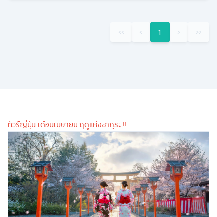
‹‹
‹
1
›
››
ทัวร์ญี่ปุ่น เดือนเมษายน ฤดูแห่งซากุระ !!