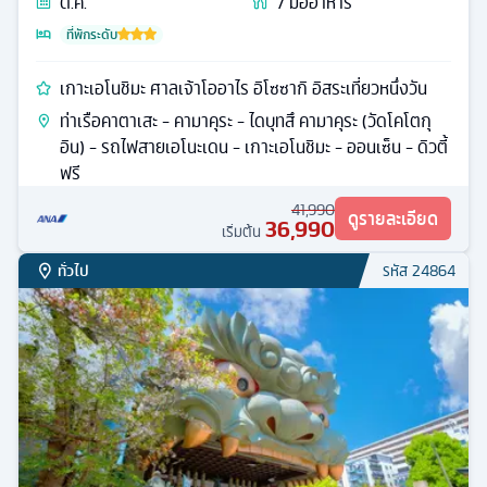
ต.ค.
7
มื้ออาหาร
ที่พักระดับ
เกาะเอโนชิมะ ศาลเจ้าโออาไร อิโซซากิ อิสระเที่ยวหนึ่งวัน
ท่าเรือคาตาเสะ - คามาคุระ - ไดบุทสึ คามาคุระ (วัดโคโตกุ
อิน) - รถไฟสายเอโนะเดน - เกาะเอโนชิมะ - ออนเซ็น - ดิวตี้
ฟรี
41,990
ดูรายละเอียด
36,990
เริ่มต้น
ทั่วไป
รหัส
24864