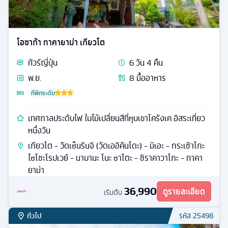
โอซาก้า ทาคายาม่า เกียวโต
ทัวร์
ญี่ปุ่น
6
วัน
4
คืน
พ.ย.
8
มื้ออาหาร
ที่พักระดับ
เทศกาลประดับไฟ ใบไม้เปลี่ยนสีที่หุบเขาโครังเค อิสระเที่ยว
หนึ่งวัน
เกียวโต - วัดเซ็นรินจิ (วัดเออิคันโดะ) - มิเอะ - กระเช้าโกะ
ไซโชะโรปเวย์ - นาบานะ โนะ ซาโตะ - ชิราคาวาโกะ - ทาคา
ยาม่า
36,990
ดูรายละเอียด
เริ่มต้น
ทั่วไป
รหัส
25498