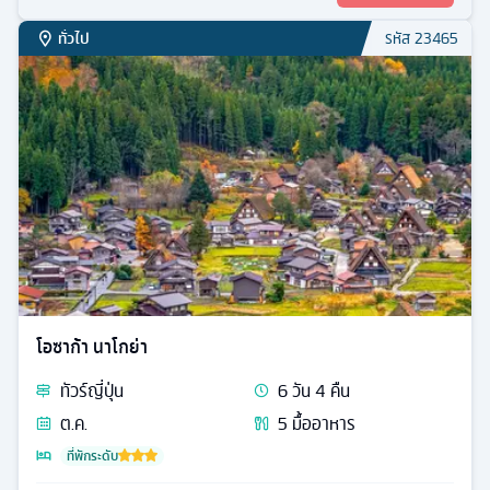
ทั่วไป
รหัส
23465
โอซาก้า นาโกย่า
ทัวร์
ญี่ปุ่น
6
วัน
4
คืน
ต.ค.
5
มื้ออาหาร
ที่พักระดับ