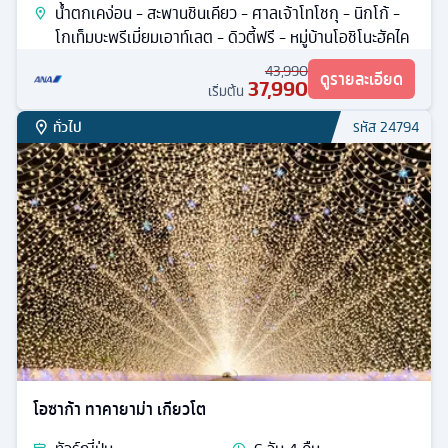
น้ำตกเคง่อน - สะพานชินเคียว - ศาลเจ้าโทโชกุ - นิกโก้ -
โกเท็มบะพรีเมี่ยมเอาท์เลต - ดิวตี้ฟรี - หมู่บ้านโอชิโนะฮัคไค
43,990
ดูรายละเอียด
37,990
เริ่มต้น
ทั่วไป
รหัส
24794
โอซาก้า ทาคายาม่า เกียวโต