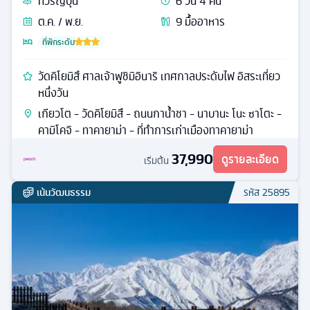
ทัวร์
ญี่ปุ่น
6
วัน
4
คืน
ต.ค. / พ.ย.
9
มื้ออาหาร
ที่พักระดับ
วัดคิโยมิสึ ศาลเจ้าฟูชิมิอินาริ เทศกาลประดับไฟ อิสระเที่ยว
หนึ่งวัน
เกียวโต - วัดคิโยมิสึ - ถนนกาน้ำชา - นาบานะ โนะ ซาโตะ -
คามิโคจิ - ทาคายาม่า - ที่ทำการเก่าเมืองทาคายาม่า
37,990
ดูรายละเอียด
เริ่มต้น
เน้นวัฒนธรรม
รหัส
25895