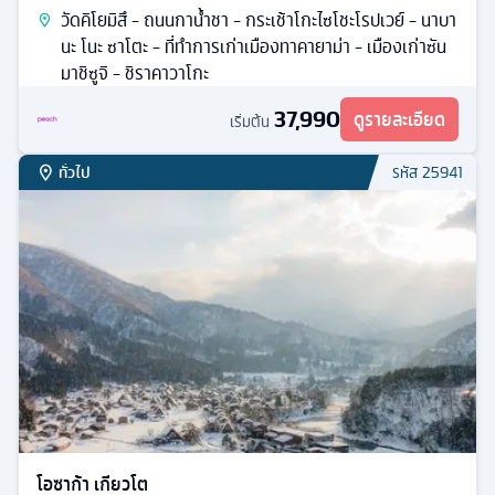
วัดคิโยมิสึ - ถนนกาน้ำชา - กระเช้าโกะไซโชะโรปเวย์ - นาบา
นะ โนะ ซาโตะ - ที่ทำการเก่าเมืองทาคายาม่า - เมืองเก่าซัน
มาชิซูจิ - ชิราคาวาโกะ
37,990
ดูรายละเอียด
เริ่มต้น
ทั่วไป
รหัส
25941
โอซาก้า เกียวโต