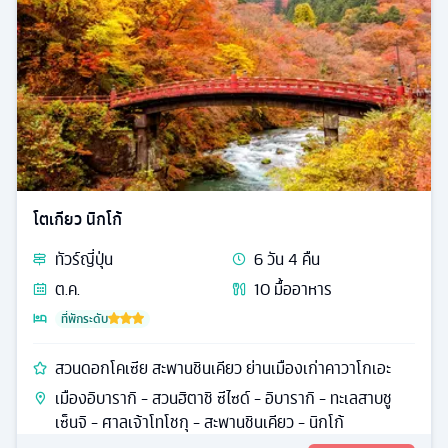
โตเกียว นิกโก้
ทัวร์
ญี่ปุ่น
6
วัน
4
คืน
ต.ค.
10
มื้ออาหาร
ที่พักระดับ
สวนดอกโคเซีย สะพานชินเคียว ย่านเมืองเก่าคาวาโกเอะ
เมืองอิบารากิ - สวนฮิตาชิ ซีไซด์ - อิบารากิ - ทะเลสาบชู
เซ็นจิ - ศาลเจ้าโทโชกุ - สะพานชินเคียว - นิกโก้