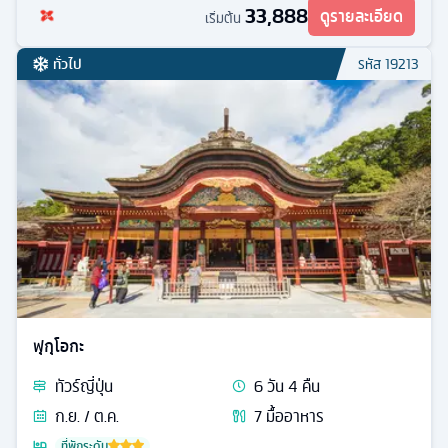
33,888
ดูรายละเอียด
เริ่มต้น
ทั่วไป
รหัส
19213
ฟุกุโอกะ
ทัวร์
ญี่ปุ่น
6
วัน
4
คืน
ก.ย. / ต.ค.
7
มื้ออาหาร
ที่พักระดับ