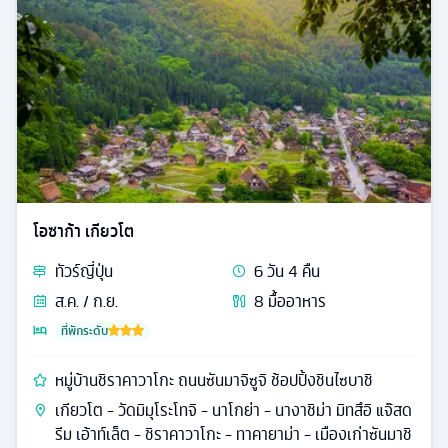
โอซาก้า เกียวโต
ทัวร์
ญี่ปุ่น
6
วัน
4
คืน
ส.ค. / ก.ย.
8
มื้ออาหาร
ที่พักระดับ
หมู่บ้านชิราคาวาโกะ ถนนซันมาจิซูจิ ช้อปปิ้งชินไซบาชิ
เกียวโต - วัดมิมุโระโทจิ - นาโกย่า - นางาชิม่า มิทสึอิ แจ๊สด
รีม เอ้าท์เล็ต - ชิราคาวาโกะ - ทาคายาม่า - เมืองเก่าซันมาชิ