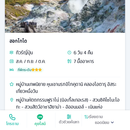
ฮอกไกโด
ทัวร์
ญี่ปุ่น
6
วัน
4
คืน
ส.ค. / ก.ย. / ต.ค.
7
มื้ออาหาร
ที่พักระดับ
หมู่บ้านเทพนิยาย หุบเขานรกจิโกคุดานิ คลองโอตารุ อิสระ
เที่ยวหนึ่งวัน
หมู่บ้านหัตถกรรมฟูราโน่ (นิงเกิ้ลเทอเรส) - สวนชิคิไซโนะโอ
กะ - สวนสัตว์อาซาฮิยาม่า - อิออนมอล์ - เนินแห่ง
พระพุทธเจ้า - หุบเขาเดือดจิโกะคุดานิ - โรงงานช็อคโกแล
เรียงตาม
ตอิชิยะ (ชิโรอิ โคบิโตะ)
ตัวช่วยค้นหา
โทรถาม
คุยไลน์
37,999
ดูรายละเอียด
เริ่มต้น