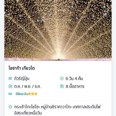
โอซาก้า เกียวโต
ทัวร์
ญี่ปุ่น
6
วัน
4
คืน
ต.ค. / พ.ย. / ธ.ค.
8
มื้ออาหาร
ที่พักระดับ
กระเช้าโกะไซโชะ หมู่บ้านชิราคาวาโกะ เทศกาลประดับไฟ
อิสระเที่ยวหนึ่งวัน