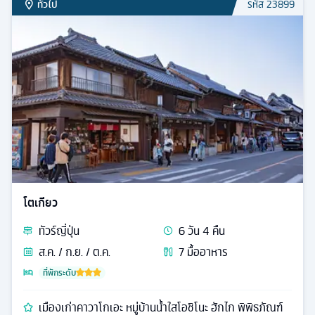
ทั่วไป
รหัส
23899
โตเกียว
ทัวร์
ญี่ปุ่น
6
วัน
4
คืน
ส.ค. / ก.ย. / ต.ค.
7
มื้ออาหาร
ที่พักระดับ
เมืองเก่าคาวาโกเอะ หมู่บ้านน้ำใสโอชิโนะ ฮักไก พิพิธภัณฑ์