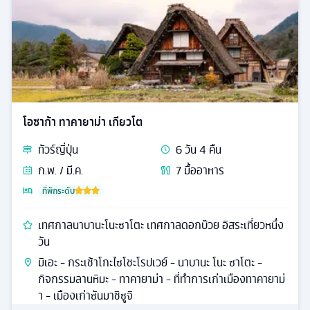
โอซาก้า ทาคายาม่า เกียวโต
ทัวร์
ญี่ปุ่น
6
วัน
4
คืน
ก.พ. / มี.ค.
7
มื้ออาหาร
ที่พักระดับ
เทศกาลนาบานะโนะซาโตะ เทศกาลดอกบ๊วย อิสระเที่ยวหนึ่ง
วัน
มิเอะ - กระเช้าโกะไซโชะโรปเวย์ - นาบานะ โนะ ซาโตะ -
กิจกรรมลานหิมะ - ทาคายาม่า - ที่ทำการเก่าเมืองทาคายาม่
า - เมืองเก่าซันมาชิซูจิ