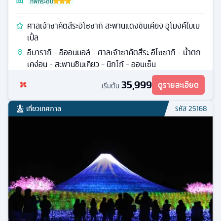
ที่พักระดับ
ศาลเจ้าซาคัตสึระอิโซซากิ สะพานแดงชินเคียง อุโมงค์ใบเม
เปิ้ล
อิบารากิ - อิออนมอล์ - ศาลเจ้าซาคัตสึระ อิโซซากิ - น้ำตก
เคง่อน - สะพานชินเคียว - นิกโก้ - ออนเซ็น
35,999
ดูรายละเอียด
เริ่มต้น
เที่ยวเทศกาล
รหัส
25168