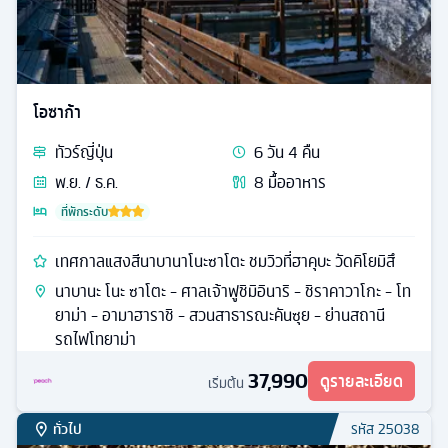
โอซาก้า
ทัวร์
ญี่ปุ่น
6
วัน
4
คืน
พ.ย. / ธ.ค.
8
มื้ออาหาร
ที่พักระดับ
เทศกาลแสงสีนาบานาโนะซาโตะ ชมวิวที่ฮาคุบะ วัดคิโยมิสึ
นาบานะ โนะ ซาโตะ - ศาลเจ้าฟูชิมิอินาริ - ชิราคาวาโกะ - โท
ยาม่า - อามาฮาราชิ - สวนสาธารณะคันซุย - ย่านสถานี
รถไฟโทยาม่า
37,990
ดูรายละเอียด
เริ่มต้น
ทั่วไป
รหัส
25038