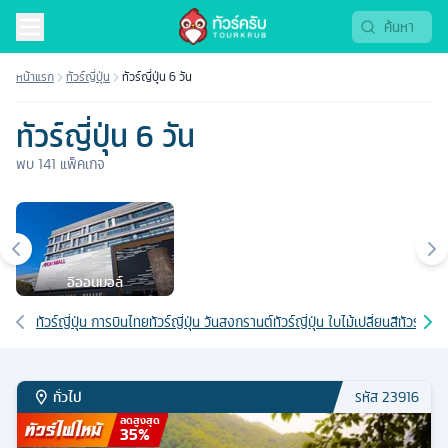
หน้าแรก
ทัวร์ญี่ปุ่น
ทัวร์ญี่ปุ่น 6 วัน
ทัวร์ญี่ปุ่น 6 วัน
พบ
141
แพ็คเกจ
เมืองยอดนิยม
อิออนมอล์
เส้นทางที่เกี่ยวข้อง
ทัวร์ญี่ปุ่น การบินไทย
ทัวร์ญี่ปุ่น วันสงกรานต์
ทัวร์ญี่ปุ่น ใบไม้เปลี่ยนสี
ทัวร์ญี่ปุ
ทั่วไป
รหัส
23916
ลดสูงสุด
35
%