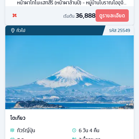
หน้าผาโทโนะเฮทสึริ (หน้าผาล้านปี) - หมู่บ้านโบราณโออุจิจู
คุ
36,888
ดูรายละเอียด
เริ่มต้น
ทั่วไป
รหัส
25549
โตเกียว
ทัวร์
ญี่ปุ่น
6
วัน
4
คืน