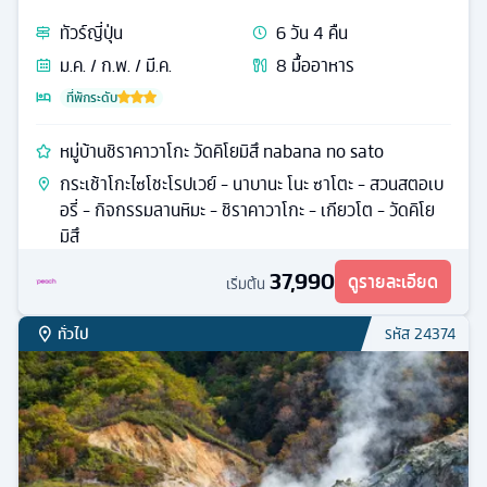
ทัวร์
ญี่ปุ่น
6
วัน
4
คืน
ม.ค. / ก.พ. / มี.ค.
8
มื้ออาหาร
ที่พักระดับ
หมู่บ้านชิราคาวาโกะ วัดคิโยมิสึ nabana no sato
กระเช้าโกะไซโชะโรปเวย์ - นาบานะ โนะ ซาโตะ - สวนสตอเบ
อรี่ - กิจกรรมลานหิมะ - ชิราคาวาโกะ - เกียวโต - วัดคิโย
มิสึ
37,990
ดูรายละเอียด
เริ่มต้น
ทั่วไป
รหัส
24374