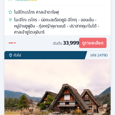
โมจิโกะเรโทร ศาลเจ้าดาไซฟุ
โมะจิโกะ เรโทร - บ่อทะเลเดือดยูมิ-จิโกกุ - ออนเซ็น -
หมู่บ้านยูฟูอิน - ทุ่งหญ้าคุซาเซนริ - ปราสาทคุมาโมโต้ -
ศาลเจ้ายูโตะคุอินาริ
33,999
ดูรายละเอียด
เริ่มต้น
ทั่วไป
รหัส
24790