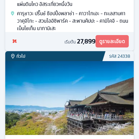
แผ่นดินไหว อิสระเที่ยวหนึ่งวัน
คารุซาวะ ปริ๊นซ์ ช้อปปิ้งพลาซ่า - คาวาโกเอะ - ทะเลสาบคา
วาคุจิโกะ - สวนโออิชิพาร์ค - สะพานคัปปะ - คามิโคจิ - ถนน
เบ็นไซเท็น นากามิเสะ
27,899
ดูรายละเอียด
เริ่มต้น
ทั่วไป
รหัส
24338