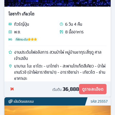
โอซาก้า เกียวโต
ทัวร์
ญี่ปุ่น
6
วัน
4
คืน
พ.ย.
8
มื้ออาหาร
ที่พักระดับ
งานประดับไฟอลังการ สวนป่าไผ่ หมู่บ้านซากุระสี่ฤดู ศาล
เจ้าเฮอัน
นาบานะ โนะ ซาโตะ - นาโกย่า - สะพานโทเก็ตสึเคียว - ป่าไผ่
เทนริวจิ (ป่าไผ่อาราชิยาม่า) - อาราชิยาม่า - เกียวโต - ย่าน
ซาคาเอะ
36,888
ดูรายละเอียด
เริ่มต้น
เน้นวัฒนธรรม
รหัส
25557