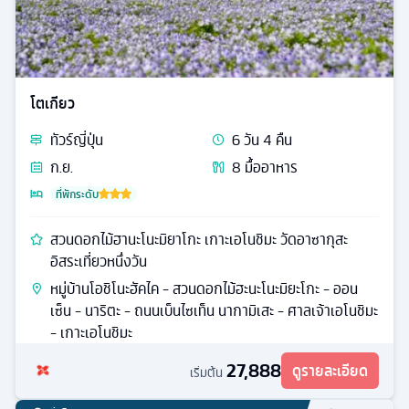
โตเกียว
ทัวร์
ญี่ปุ่น
6
วัน
4
คืน
ก.ย.
8
มื้ออาหาร
ที่พักระดับ
สวนดอกไม้ฮานะโนะมิยาโกะ เกาะเอโนชิมะ วัดอาซากุสะ
อิสระเที่ยวหนึ่งวัน
หมู่บ้านโอชิโนะฮัคไค - สวนดอกไม้ฮะนะโนะมิยะโกะ - ออน
เซ็น - นาริตะ - ถนนเบ็นไซเท็น นากามิเสะ - ศาลเจ้าเอโนชิมะ
- เกาะเอโนชิมะ
27,888
ดูรายละเอียด
เริ่มต้น