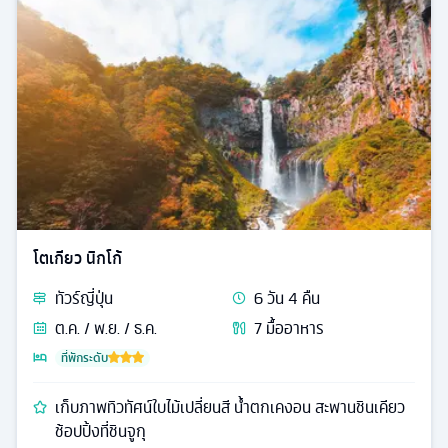
โตเกียว นิกโก้
ทัวร์
ญี่ปุ่น
6
วัน
4
คืน
ต.ค. / พ.ย. / ธ.ค.
7
มื้ออาหาร
ที่พักระดับ
เก็บภาพทิวทัศน์ใบไม้เปลี่ยนสี น้ำตกเคงอน สะพานชินเคียว
ช้อปปิ้งที่ชินจูกุ