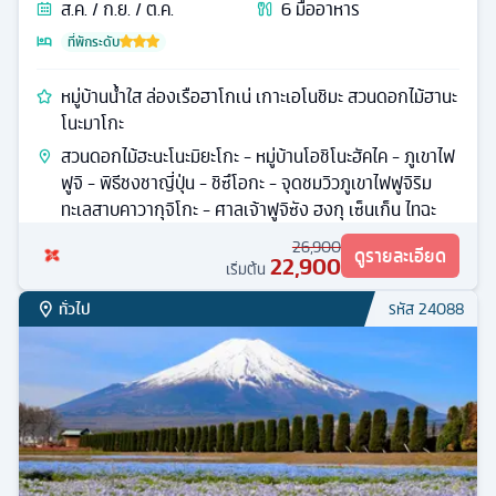
ส.ค. / ก.ย. / ต.ค.
6
มื้ออาหาร
ที่พักระดับ
หมู่บ้านน้ำใส ล่องเรือฮาโกเน่ เกาะเอโนชิมะ สวนดอกไม้ฮานะ
โนะมาโกะ
สวนดอกไม้ฮะนะโนะมิยะโกะ - หมู่บ้านโอชิโนะฮัคไค - ภูเขาไฟ
ฟูจิ - พิธีชงชาญี่ปุ่น - ชิซึโอกะ - จุดชมวิวภูเขาไฟฟูจิริม
ทะเลสาบคาวากุจิโกะ - ศาลเจ้าฟูจิซัง ฮงกุ เซ็นเก็น ไทฉะ
26,900
ดูรายละเอียด
22,900
เริ่มต้น
ทั่วไป
รหัส
24088