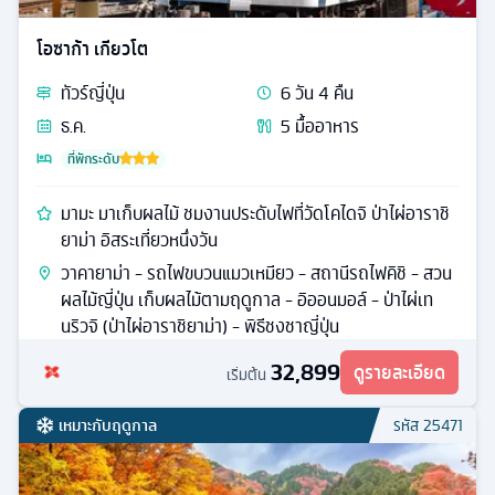
โอซาก้า เกียวโต
ทัวร์
ญี่ปุ่น
6
วัน
4
คืน
ธ.ค.
5
มื้ออาหาร
ที่พักระดับ
มามะ มาเก็บผลไม้ ชมงานประดับไฟที่วัดโคไดจิ ป่าไผ่อาราชิ
ยาม่า อิสระเที่ยวหนึ่งวัน
วาคายาม่า - รถไฟขบวนแมวเหมียว - สถานีรถไฟคิชิ - สวน
ผลไม้ญี่ปุ่น เก็บผลไม้ตามฤดูกาล - อิออนมอล์ - ป่าไผ่เท
นริวจิ (ป่าไผ่อาราชิยาม่า) - พิธีชงชาญี่ปุ่น
32,899
ดูรายละเอียด
เริ่มต้น
เหมาะกับฤดูกาล
รหัส
25471