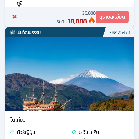
ซูจิ
28,888
ดูรายละเอียด
18,888
เริ่มต้น
เน้นวัฒนธรรม
รหัส
25473
โตเกียว
ทัวร์
ญี่ปุ่น
6
วัน
3
คืน