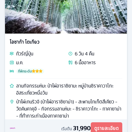
โอซาก้า โตเกียว
ทัวร์
ญี่ปุ่น
6
วัน
4
คืน
ม.ค.
6
มื้ออาหาร
ที่พักระดับ
ลานกิจกรรมหิมะ ป่าไผ่อาราชิยามะ หมู่บ้านชิราคาวาโกะ
อิสระเที่ยวหนึ่งวัน
ป่าไผ่เทนริวจิ (ป่าไผ่อาราชิยาม่า) - สะพานโทเก็ตสึเคียว -
วัดคินคาคุจิ - กิจกรรมลานหิมะ - ชิราคาวาโกะ - ทาคายาม่า
- ที่ทำการเก่าเมืองทาคายาม่า
31,990
ดูรายละเอียด
เริ่มต้น