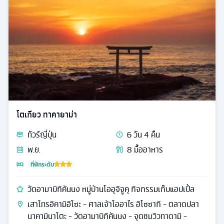
โตเกียว ทาคายาม่า
ทัวร์
ญี่ปุ่น
6
วัน
4
คืน
พ.ย.
8
มื้ออาหาร
ที่พักระดับ
วัดอามาบิกิคันนง หมู่บ้านโออุจิจูคุ กิจกรรมเก็บแอปเปิ้ล
เสาโทรอิคามิอิโซะ - ศาลเจ้าโออาไร อิโซซากิ - ตลาดปลา
นาคามินาโตะ - วัดอามาบิกิคันนง - จุดชมวิวทาดามิ -