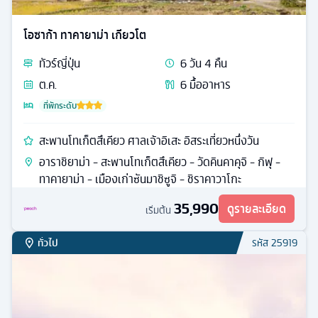
โอซาก้า ทาคายาม่า เกียวโต
ทัวร์
ญี่ปุ่น
6
วัน
4
คืน
ต.ค.
6
มื้ออาหาร
ที่พักระดับ
สะพานโทเก็ตสึเคียว ศาลเจ้าอิเสะ อิสระเที่ยวหนึ่งวัน
อาราชิยาม่า - สะพานโทเก็ตสึเคียว - วัดคินคาคุจิ - กิฟุ -
ทาคายาม่า - เมืองเก่าซันมาชิซูจิ - ชิราคาวาโกะ
35,990
ดูรายละเอียด
เริ่มต้น
ทั่วไป
รหัส
25919