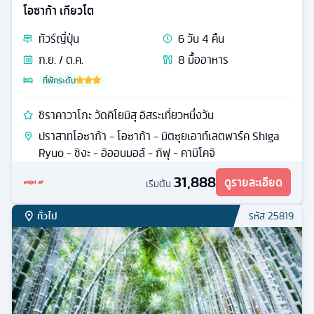
โอซาก้า เกียวโต
ทัวร์
ญี่ปุ่น
6
วัน
4
คืน
ก.ย. / ต.ค.
8
มื้ออาหาร
ที่พักระดับ
ชิราคาวาโกะ วัดคิโยมิสุ อิสระเที่ยวหนึ่งวัน
ปราสาทโอซาก้า - โอซาก้า - มิตซุยเอาท์เลตพาร์ค Shiga
Ryuo - ชิงะ - อิออนมอล์ - กิฟุ - คามิโคจิ
31,888
ดูรายละเอียด
เริ่มต้น
ทั่วไป
รหัส
25819