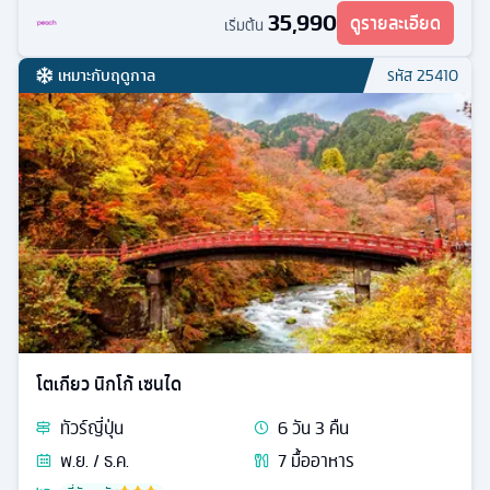
35,990
ดูรายละเอียด
เริ่มต้น
เหมาะกับฤดูกาล
รหัส
25410
โตเกียว นิกโก้ เซนได
ทัวร์
ญี่ปุ่น
6
วัน
3
คืน
พ.ย. / ธ.ค.
7
มื้ออาหาร