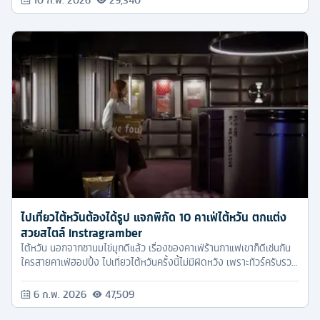
ไปเที่ยวไต้หวันต้องได้รูป แจกพิกัด 10 คาเฟ่ไต้หวัน ตกแต่ง
สวยสไตล์ Instragramber
ไต้หวัน นอกจากชานมไข่มุกดีแล้ว เรื่องของคาเฟ่ร้านกาแฟเขาก็ดีเช่นกัน
ใครสายคาเฟ่ฮอปปิ้ง ไปเที่ยวไต้หวันครั้งนี้ไม่มีผิดหวัง เพราะทัวร์ครับรวม
รวมมาให้แล้ว 10 คาเฟ่ที่เราขอการันตีว่า ไปแล้วได้รูปสวยแน่นอน
6 ก.พ. 2026
47,509