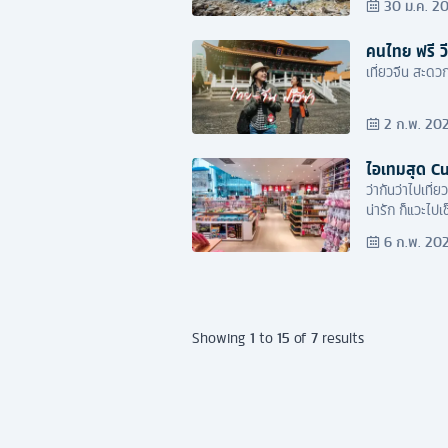
30 ม.ค. 2
คนไทย ฟรี วีซ
เที่ยวจีน สะดว
2 ก.พ. 20
ไอเทมสุด Cu
ว่ากันว่าไปเที
น่ารัก ก็แวะไปเ
6 ก.พ. 20
1
15
7
Showing
to
of
results