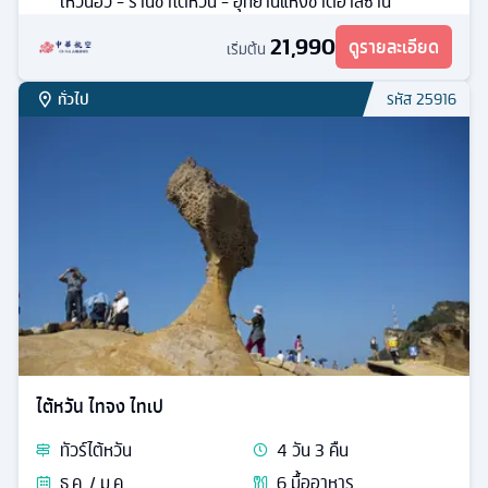
เหวินฮั่ว - ร้านชาไต้หวัน - อุทยานแห่งชาติอาลีซาน
21,990
ดูรายละเอียด
เริ่มต้น
ทั่วไป
รหัส
25916
ไต้หวัน ไทจง ไทเป
ทัวร์
ไต้หวัน
4
วัน
3
คืน
ธ.ค. / ม.ค.
6
มื้ออาหาร