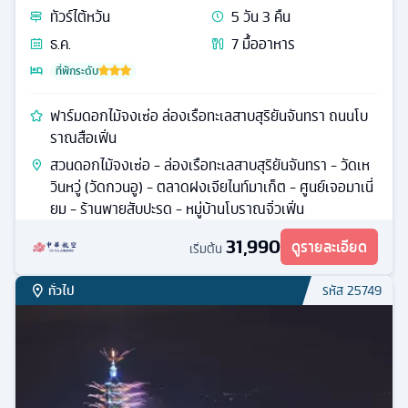
ทัวร์
ไต้หวัน
5
วัน
3
คืน
ธ.ค.
7
มื้ออาหาร
ที่พักระดับ
ฟาร์มดอกไม้จงเซ่อ ล่องเรือทะเลสาบสุริยันจันทรา ถนนโบ
ราณสือเฟิ่น
สวนดอกไม้จงเซ่อ - ล่องเรือทะเลสาบสุริยันจันทรา - วัดเห
วินหวู่ (วัดกวนอู) - ตลาดฝงเจียไนท์มาเก็ต - ศูนย์เจอมาเนี่
ยม - ร้านพายสับปะรด - หมู่บ้านโบราณจิ่วเฟิ่น
31,990
ดูรายละเอียด
เริ่มต้น
ทั่วไป
รหัส
25749