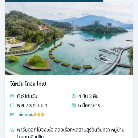
ไต้หวัน ไทจง ไทเป
ทัวร์
ไต้หวัน
4
วัน
3
คืน
พ.ย. / ธ.ค. / ม.ค.
6
มื้ออาหาร
ที่พักระดับ
ฟาร์มดอกไม้จงเซ่อ ล่องเรือทะเลสาบสุริยันจันทรา หมู่บ้าน
โบราณจิ่วเฟิ่น