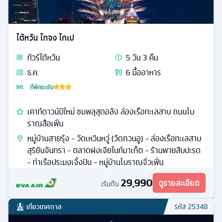
ไต้หวัน ไทจง ไทเป
ทัวร์
ไต้หวัน
5
วัน
3
คืน
ธ.ค.
6
มื้ออาหาร
ที่พักระดับ
เคาท์ดาวน์ปีใหม่ ชมพลุสุดอลัง ล่องเรือทะเลสาบ ถนนโบ
ราณสือเฟิ่น
หมู่บ้านสายรุ้ง - วัดเหวินหวู่ (วัดกวนอู) - ล่องเรือทะเลสาบ
สุริยันจันทรา - ตลาดฝงเจียไนท์มาเก็ต - ร้านพายสับปะรด
- ท่าเรือประมงเจิ้งปิน - หมู่บ้านโบราณจิ่วเฟิ่น
29,990
ดูรายละเอียด
เริ่มต้น
เที่ยวเทศกาล
รหัส
25348