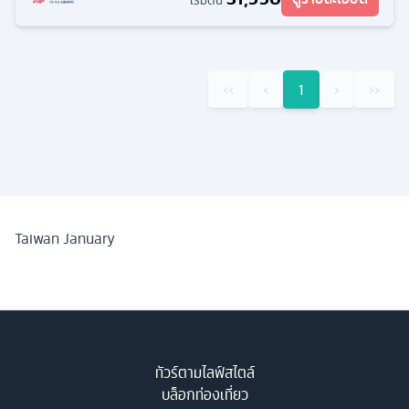
เริ่มต้น
‹‹
‹
1
›
››
Taiwan January
ทัวร์ตามไลฟ์สไตล์
บล็อกท่องเที่ยว