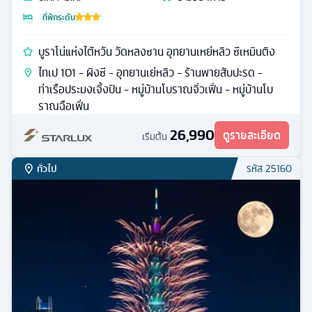
ที่พักระดับ
บูราโน่แห่งไต้หวัน วัดหลงซาน อุทยานเหย่หลิว ซีเหมินติง
ไทเป 101 - ผิงซี - อุทยานเย่หลิว - ร้านพายสับปะรด -
ท่าเรือประมงเจิ้งปิน - หมู่บ้านโบราณจิ่วเฟิ่น - หมู่บ้านโบ
ราณฉือเฟิ่น
26,990
ดูรายละเอียด
เริ่มต้น
ทั่วไป
รหัส
25160