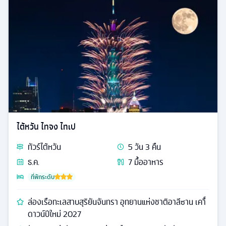
ไต้หวัน ไทจง ไทเป
ทัวร์
ไต้หวัน
5
วัน
3
คืน
ธ.ค.
7
มื้ออาหาร
ที่พักระดับ
ล่องเรือทะเลสาบสุริยันจันทรา อุทยานแห่งชาติอาลีซาน เคาื์
ดาวน์ปีใหม่ 2027