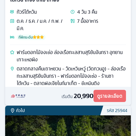
ทัวร์
ไต้หวัน
4
วัน
3
คืน
ต.ค. / ธ.ค. / ม.ค. / ก.พ. /
7
มื้ออาหาร
มี.ค.
ที่พักระดับ
ฟาร์มดอกไม้จงเซ่อ ล่องเรือทะเลสาบสุริยันจันทรา อุทยาน
เกาะเหอผิง
ตลาดกลางคืนเถาหยวน - วัดเหวินหวู่ (วัดกวนอู) - ล่องเรือ
ทะเลสาบสุริยันจันทรา - ฟาร์มดอกไม้จงเซ่อ - ร้านชา
ไต้หวัน - ตลาดฝงเจียไนท์มาเก็ต - ซีเหมินติง
20,990
ดูรายละเอียด
เริ่มต้น
ทั่วไป
รหัส
25944