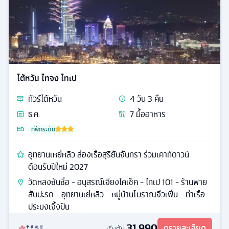
ไต้หวัน ไทจง ไทเป
ทัวร์
ไต้หวัน
4
วัน
3
คืน
ธ.ค.
7
มื้ออาหาร
ที่พักระดับ
อุทยานเหย่หลิว ล่องเรือสุริยันจันทรา ร่วมเคาท์ดาวน์
ต้อนรับปีใหม่ 2027
วัดหลงซันซื่อ - อนุสรณ์เจียงไคเช็ค - ไทเป 101 - ร้านพาย
สับปะรด - อุทยานเย่หลิว - หมู่บ้านโบราณจิ่วเฟิ่น - ท่าเรือ
ประมงเจิ้งปิน
31,990
ดูรายละเอียด