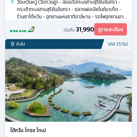
วัดเหวินหวู่ (วัดกวนอู) - ล่องเรือทะเลสาบสุริยันจันทรา -
กระเช้าทะเลสาบสุริยันจันทรา - ตลาดฝงเจียไนท์มาเก็ต -
ร้านชาไต้หวัน - อุทยานแห่งชาติอาลีซาน - รถไฟอุทยานอาลี
ซาน
31,990
ดูรายละเอียด
เริ่มต้น
ทั่วไป
รหัส
25762
ไต้หวัน ไทจง ไทเป