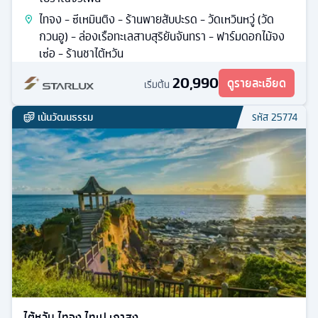
ไทจง - ซีเหมินติง - ร้านพายสับปะรด - วัดเหวินหวู่ (วัด
กวนอู) - ล่องเรือทะเลสาบสุริยันจันทรา - ฟาร์มดอกไม้จง
เซ่อ - ร้านชาไต้หวัน
20,990
ดูรายละเอียด
เริ่มต้น
เน้นวัฒนธรรม
รหัส
25774
ไต้หวัน ไทจง ไทเป เกาสง