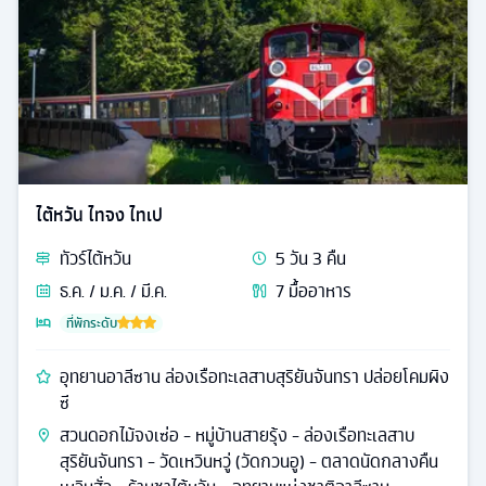
ไต้หวัน ไทจง ไทเป
ทัวร์
ไต้หวัน
5
วัน
3
คืน
ธ.ค. / ม.ค. / มี.ค.
7
มื้ออาหาร
ที่พักระดับ
อุทยานอาลีซาน ล่องเรือทะเลสาบสุริยันจันทรา ปล่อยโคมผิง
ซี
สวนดอกไม้จงเซ่อ - หมู่บ้านสายรุ้ง - ล่องเรือทะเลสาบ
สุริยันจันทรา - วัดเหวินหวู่ (วัดกวนอู) - ตลาดนัดกลางคืน