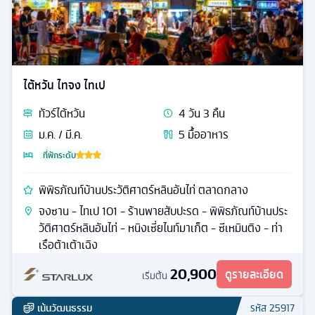
ไต้หวัน ไทจง ไทเป
ทัวร์
ไต้หวัน
4
วัน
3
คืน
ม.ค. / มี.ค.
5
มื้ออาหาร
ที่พักระดับ
พิพิธภัณท์บ้านประวัติศาตร์หลินอันไท่ ตลาดกลาง
จงซาน - ไทเป 101 - ร้านพายสับปะรด - พิพิธภัณท์บ้านประ
วัติศาตร์หลินอันไท่ - หนิงเซี่ยไนท์มาเก็ต - ซีเหมินติง - ท่า
เรือต้าเต้าเฉิง
20,900
ดูรายละเอียด
เริ่มต้น
เน้นวัฒนธรรม
รหัส
25917