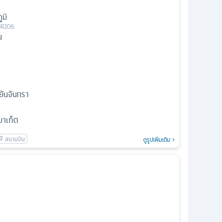
มิ
BR206
น
ิยันจันทรา
มาเก็ต
ดูรูปเพิ่มเติม