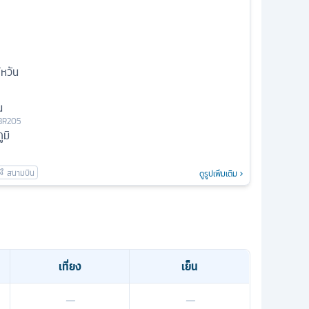
้หวัน
น
BR205
มิ
ดูรูปเพิ่มเติม
เที่ยง
เย็น
—
—