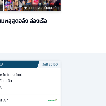
รา
ตลาดฝงเจียไนท์มาเก็ต
ชมพลุสุดอลัง ล่องเรือ
วไป
รหัส
25160
้หวัน ไทจง ไทเป
วัน
3
คืน
ค.
a Air