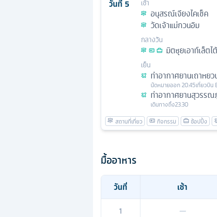
วันที่
5
เช้า
อนุสรณ์เจียงไคเช็ค
วัดเจ้าแม่กวนอิม
กลางวัน
มิตซุยเอาท์เล็ตไต
เย็น
ท่าอากาศยานเถาหยว
นัดหมาย
ออก
20.45
เที่ยวบิน
ท่าอากาศยานสุวรรณภู
เดินทางถึง
23.30
มื้ออาหาร
วันที่
เช้า
1
—