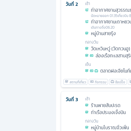
วันที่
2
เช้า
ท่าอากาศยานสุวรรณภู
นัดหมาย
ออก
01.35
เที่ยวบิน
ท่าอากาศยานเถาหยว
เดินทางถึง
06.20
หมู่บ้านสายรุ้ง
กลางวัน
วัดเหวินหวู่ (วัดกวนอู)
ล่องเรือทะเลสาบสุร
เย็น
ตลาดฝงเจียไนท์
วันที่
3
เช้า
ร้านพายสับปะรด
ท่าเรือประมงเจิ้งปิน
กลางวัน
หมู่บ้านโบราณจิ่วเฟิ่น