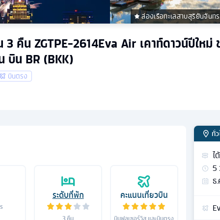
ล่องเรือทะเลสาบสุริยันจันท
วัน 3 คืน ZGTPE-2614Eva Air เคาท์ดาวน์ปีใหม่ 
น บิน BR (BKK)
บินตรง
ทั่
ไต
5
ธ.
ระดับที่พัก
คะแนนเที่ยวบิน
Ev
าร
3
คืน
บินฟูลเซอร์วิส และบินตรง