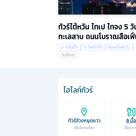
ทัวร์ไต้หวัน ไทเป ไทจง 5 
ทะเลสาบ ถนนโบราณสือเฟิ่
กลับดึก
ไฟล์ทดึก
ล่องเรือชมวิว
วันปีใหม่
ไฮไลท์ทัวร์
ทัวร์ช่วงหยุดยาว
6
มื้อ
สไตล์การเที่ยว
มื้ออาห