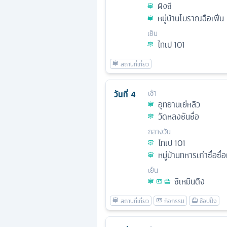
ผิงซี
หมู่บ้านโบราณฉือเฟิ่น
เย็น
ไทเป 101
วันที่
4
เช้า
อุทยานเย่หลิว
วัดหลงซันซื่อ
กลางวัน
ไทเป 101
หมู่บ้านทหารเก่าซื่อซื่
เย็น
ซีเหมินติง