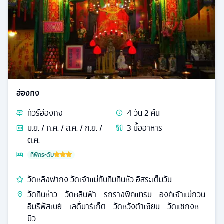
ฮ่องกง
ทัวร์
ฮ่องกง
4
วัน
2
คืน
มิ.ย. / ก.ค. / ส.ค. / ก.ย. /
3
มื้ออาหาร
ต.ค.
ที่พักระดับ
วัดหลิงฟากง วัดเจ้าแม่ทับทิมทินหัว อิสระเต็มวัน
วัดทินห่าว - วัดหลินฟ้า - รถรางพีคแทรม - องค์เจ้าแม่กวน
อิมรีพัสเบย์ - เลดี้มาร์เก็ต - วัดหวังต้าเซียน - วัดแชกงห
มิว