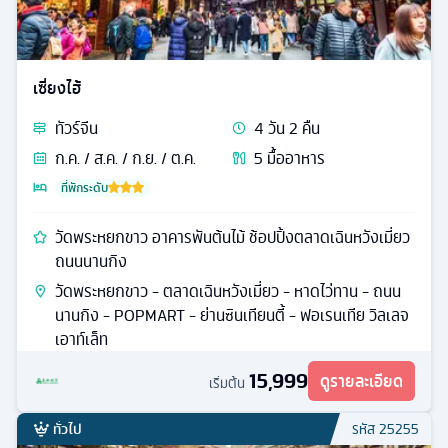
เซี่ยงไฮ้
ทัวร์
จีน
4
วัน
2
คืน
ก.ค. / ส.ค. / ก.ย. / ต.ค.
5
มื้ออาหาร
ที่พักระดับ
วัดพระหยกขาว อาคารพันต้นไม้ ช้อปปิ้งตลาดเฉินหวังเมี่ยว
ถนนนานกิง
วัดพระหยกขาว - ตลาดเฉินหวังเมี่ยว - หาดไว่ทาน - ถนน
นานกิง - POPMART - ย่านซินเทียนตี้ - ฟอเรนเทีย วิลเลจ
เอาท์เล็ท
15,999
ดูรายละเอียด
เริ่มต้น
ทั่วไป
รหัส
25255