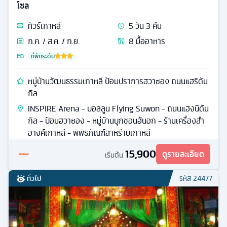
โซล
ทัวร์
เกาหลี
5
วัน
3
คืน
ก.ค. / ส.ค. / ก.ย.
8
มื้ออาหาร
ที่พักระดับ
หมู่บ้านวัฒนธรรมเกาหลี ป้อมปราการฮวาซอง ถนนแฮริดัน
กิล
INSPIRE Arena - บอลลูน Flying Suwon - ถนนแฮงนิดัน
กิล - ป้อมฮวาซอง - หมู่บ้านบุกชอนฮันอก - ร้านเครื่องสำ
อางค์เกาหลี - พิพิธภัณฑ์สาหร่ายเกาหลี
15,900
ดูรายละเอียด
เริ่มต้น
ทั่วไป
รหัส
24477