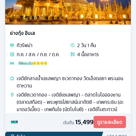
ย่างกุ้ง อินเล
ทัวร์
พม่า
2
วัน
1
คืน
ก.ค. / ส.ค. / ก.ย. / ต.ค.
4
มื้ออาหาร
ที่พักระดับ
เจดีย์กลางน้ำเยเลพญา ชเวดากอง วัดเอ็งดอยา พระนอน
ตาหวาน
เจดีย์ชเวดากอง - เจดีย์เยเลพญา - ตลาดโบโออองซาน
(ตลาดสก๊อต) - พระพุทธไสยาสน์เจาทัตยี - เทพกระซิบ (อะ
มาดอว์เมี๊ยะ) - เทพทันใจ (นัตโบโบยี) - เจดีย์โบตะทาวน์
15,499
ดูรายละเอียด
เริ่มต้น