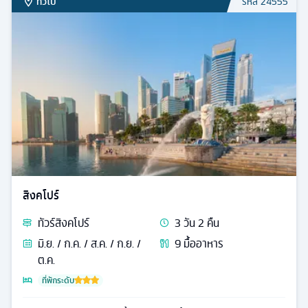
ทั่วไป
รหัส
24555
สิงคโปร์
ทัวร์
สิงคโปร์
3
วัน
2
คืน
มิ.ย. / ก.ค. / ส.ค. / ก.ย. /
9
มื้ออาหาร
ต.ค.
ที่พักระดับ