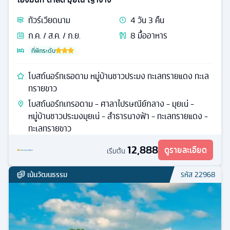
ทัวร์
เวียดนาม
4
วัน
3
คืน
ก.ค. / ส.ค. / ก.ย.
8
มื้ออาหาร
ที่พักระดับ
โบสถ์นอร์ทเธอดาม หมู่บ้านชาวประมง ทะเลทรายแดง ทะเล
ทรายขาว
โบสถ์นอร์ทเทรอดาม - ศาลาไปรษณีย์กลาง - มุยเน่ -
หมู่บ้านชาวประมงมุยเน่ - ลำธารนางฟ้า - ทะเลทรายแดง -
ทะเลทรายขาว
12,888
ดูรายละเอียด
เริ่มต้น
เน้นวัฒนธรรม
รหัส
22968