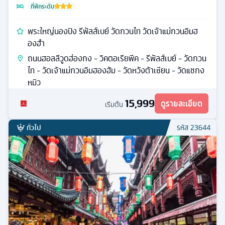
ที่พักระดับ
พระใหญ่นองปิง รีพัลส์เบย์ วัดกวนไท วัดเจ้าแม่กวนอิมฮ
องฮำ
ถนนฮอลลีวูดฮ่องกง - วิคตอเรียพีค - รีพัลส์เบย์ - วัดกวน
ไท - วัดเจ้าแม่กวนอิมฮองฮัม - วัดหวังต้าเซียน - วัดแชกง
หมิว
15,999
ดูรายละเอียด
เริ่มต้น
ทั่วไป
รหัส
23644