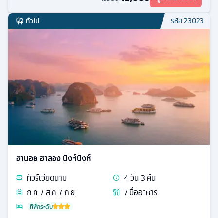
ทั่วไป
รหัส
23023
ฮานอย ฮาลอง นิงห์บิงห์
ทัวร์
เวียดนาม
4
วัน
3
คืน
ก.ค. / ส.ค. / ก.ย.
7
มื้ออาหาร
ที่พักระดับ