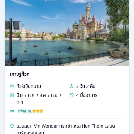
เกาะฟูก๊วก
ทัวร์
เวียดนาม
3
วัน
2
คืน
มิ.ย. / ก.ค. / ส.ค. / ก.ย. /
4
มื้ออาหาร
ต.ค.
ที่พักระดับ
สวนสนุก Vin Wonder กระเช้าทะเล Hon Thom แลนด์
มาร์คสะพานจูบ