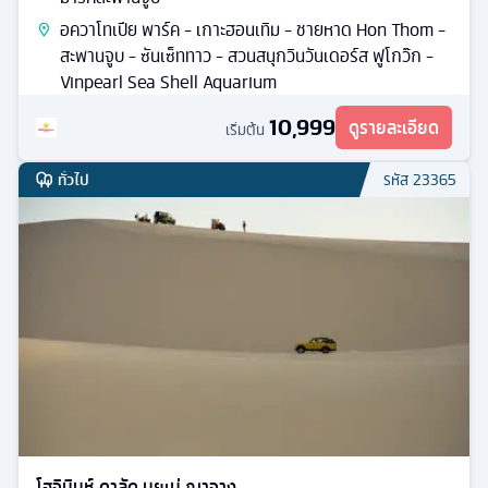
อควาโทเปีย พาร์ค - เกาะฮอนเทิม - ชายหาด Hon Thom -
สะพานจูบ - ซันเซ็ททาว - สวนสนุกวินวันเดอร์ส ฟูโกว๊ก -
Vinpearl Sea Shell Aquarium
10,999
ดูรายละเอียด
เริ่มต้น
ทั่วไป
รหัส
23365
โฮจิมินห์ ดาลัด มุยเน่ ญาจาง