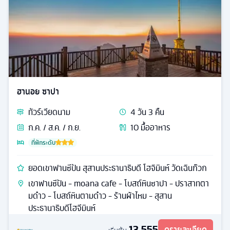
ฮานอย ซาปา
ทัวร์
เวียดนาม
4
วัน
3
คืน
ก.ค. / ส.ค. / ก.ย.
10
มื้ออาหาร
ที่พักระดับ
ยอดเขาฟานซีปัน สุสานประธานาธิบดี โฮจิมินห์ วัดเฉินก๊วก
เขาฟานซีปัน - moana cafe - โบสถ์หินซาปา - ปราสาทตา
มด๋าว - โบสถ์หินตามด๋าว - ร้านผ้าไหม - สุสาน
ประธานาธิบดีโฮจีมินห์
13,555
ดูรายละเอียด