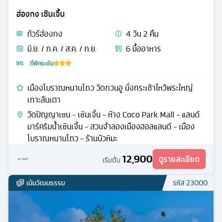
ฮ่องกง เซินเจิ้น
ทัวร์
ฮ่องกง
4
วัน
2
คืน
มิ.ย. / ก.ค. / ส.ค. / ก.ย.
6
มื้ออาหาร
ที่พักระดับ
เมืองโบราณหนานโถว วัดกวนอู นั่งกระเช้าไหว้พระใหญ่
เกาะลันเตา
วัดปัญญาเซน - เซินเจิ้น - ห้าง Coco Park Mall - แลนด์
มาร์คริมน้ำเซินเจิ้น - สวนจำลองเมืองฮอลแลนด์ - เมือง
โบราณหนานโถว - ร้านบัวหิมะ
12,900
ดูรายละเอียด
เริ่มต้น
เน้นวัฒนธรรม
รหัส
23000