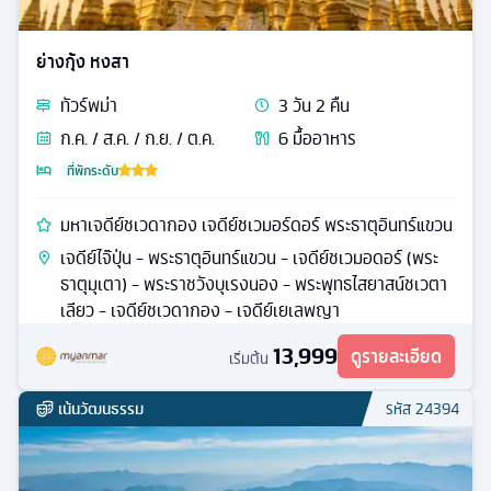
ย่างกุ้ง หงสา
ทัวร์
พม่า
3
วัน
2
คืน
ก.ค. / ส.ค. / ก.ย. / ต.ค.
6
มื้ออาหาร
ที่พักระดับ
มหาเจดีย์ชเวดากอง เจดีย์ชเวมอร์ดอร์ พระธาตุอินทร์แขวน
เจดีย์ไจ๊ปุ่น - พระธาตุอินทร์แขวน - เจดีย์ชเวมอดอร์ (พระ
ธาตุมุเตา) - พระราชวังบุเรงนอง - พระพุทธไสยาสน์ชเวตา
เลียว - เจดีย์ชเวดากอง - เจดีย์เยเลพญา
13,999
ดูรายละเอียด
เริ่มต้น
เน้นวัฒนธรรม
รหัส
24394