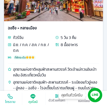
ฉงชิ่ง + หลายเมือง
ทัวร์
จีน
5
วัน
3
คืน
มิ.ย. / ก.ค. / ส.ค. / ก.ย. /
8
มื้ออาหาร
ต.ค.
ที่พักระดับ
อุทยานแห่งชาติหลุมฟ้าสะพานสวรรค์ วัดเจ้าแม่กวนอิมเป่า
หลิน อิสระเที่ยวหนึ่งวัน
อุทยานแห่งชาติหลุมฟ้า-สะพานสวรรค์ - ระเบียงแก้วอู่หลง
- อู่หลง - ฉงชิ่ง - โรงเตี๊ยมโบราณเทียนฝู - ถนนโบราณ
หลงเหมินห้าว - วัดเจ้าแม่กวนอิม
คุยกับทัวร์ครับ
เรียงตาม
ตัวช่วยค้นหา
โทรถาม
คุยไลน์
16,999
ดูรายละเอียด
เริ่มต้น