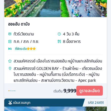
ฮอยอัน ดานัง
ทัวร์
เวียดนาม
4
วัน
3
คืน
ก.ค. / ส.ค. / ก.ย.
8
มื้ออาหาร
ที่พักระดับ
สวนมหัศจรรย์ เมืองโบราณฮอยอัน หมู่บ้านแกะสลักหินอ่อน
สวนมหัศจรรย์ GOLDEN BAY - ร้านผ้าไหม - เที่ยวชมเมือง
โบราณฮอยอัน - หมู่บ้านกั๊มทาน (นั่งเรือกระด้ง) - หมู่บ้าน
แกะสลักหินอ่อน - สะพานมังกรเวียดนาม - Apec park
9,999
ดูรายละเอียด
เริ่มต้น
เน้นสวนสนุก
รหัส
24491