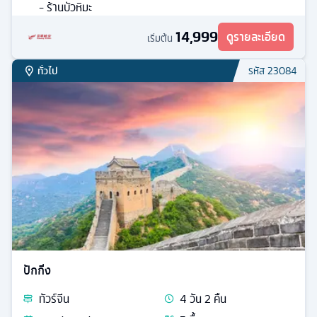
- ร้านบัวหิมะ
14,999
ดูรายละเอียด
เริ่มต้น
ทั่วไป
รหัส
23084
ปักกิ่ง
ทัวร์
จีน
4
วัน
2
คืน