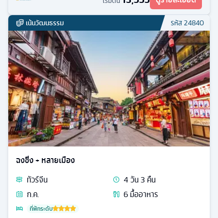
เริ่มต้น
เน้นวัฒนธรรม
รหัส
24840
ฉงชิ่ง + หลายเมือง
ทัวร์
จีน
4
วัน
3
คืน
ก.ค.
6
มื้ออาหาร
ที่พักระดับ