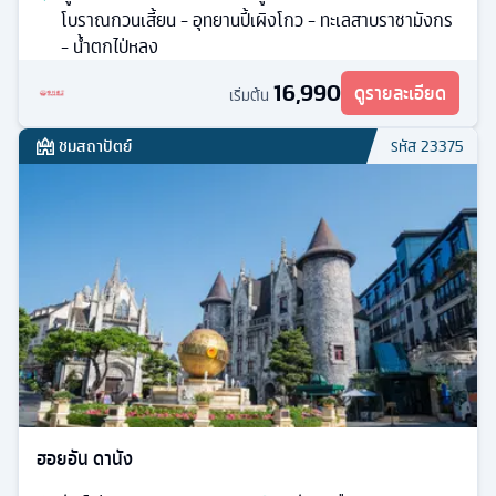
โบราณกวนเสี้ยน - อุทยานปี้เผิงโกว - ทะเลสาบราชามังกร
- น้ำตกไป่หลง
16,990
ดูรายละเอียด
เริ่มต้น
ชมสถาปัตย์
รหัส
23375
ฮอยอัน ดานัง