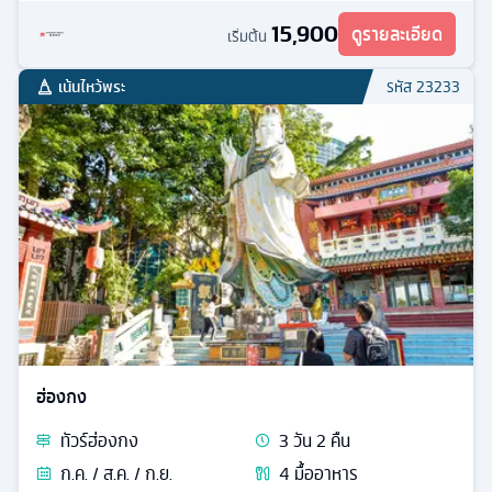
15,900
ดูรายละเอียด
เริ่มต้น
เน้นไหว้พระ
รหัส
23233
ฮ่องกง
ทัวร์
ฮ่องกง
3
วัน
2
คืน
ก.ค. / ส.ค. / ก.ย.
4
มื้ออาหาร