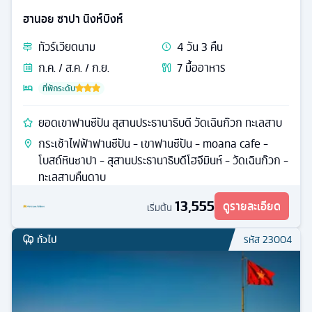
ฮานอย ซาปา นิงห์บิงห์
ทัวร์
เวียดนาม
4
วัน
3
คืน
ก.ค. / ส.ค. / ก.ย.
7
มื้ออาหาร
ที่พักระดับ
ยอดเขาฟานซีปัน สุสานประธานาธิบดี วัดเฉินก๊วก ทะเลสาบ
กระเช้าไฟฟ้าฟานซีปัน - เขาฟานซีปัน - moana cafe -
โบสถ์หินซาปา - สุสานประธานาธิบดีโฮจีมินห์ - วัดเฉินก๊วก -
ทะเลสาบคืนดาบ
13,555
ดูรายละเอียด
เริ่มต้น
ทั่วไป
รหัส
23004