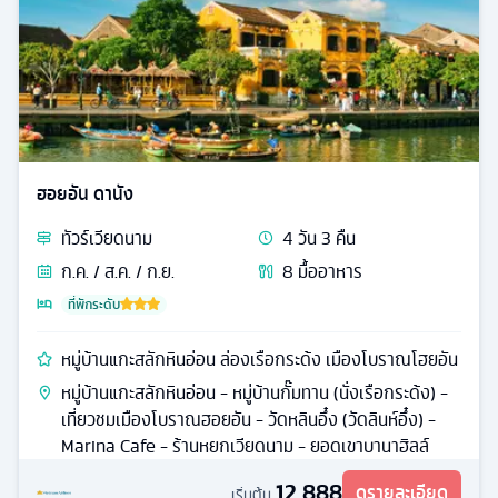
ฮอยอัน ดานัง
ทัวร์
เวียดนาม
4
วัน
3
คืน
ก.ค. / ส.ค. / ก.ย.
8
มื้ออาหาร
ที่พักระดับ
หมู่บ้านแกะสลักหินอ่อน ล่องเรือกระด้ง เมืองโบราณโฮยอัน
หมู่บ้านแกะสลักหินอ่อน - หมู่บ้านกั๊มทาน (นั่งเรือกระด้ง) -
เที่ยวชมเมืองโบราณฮอยอัน - วัดหลินอึ๋ง (วัดลินห์อึ๋ง) -
Marina Cafe - ร้านหยกเวียดนาม - ยอดเขาบานาฮิลล์
12,888
ดูรายละเอียด
เริ่มต้น