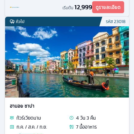
12,999
ดูรายละเอียด
เริ่มต้น
ทั่วไป
รหัส
23018
ฮานอย ซาปา
ทัวร์
เวียดนาม
4
วัน
3
คืน
ก.ค. / ส.ค. / ก.ย.
7
มื้ออาหาร