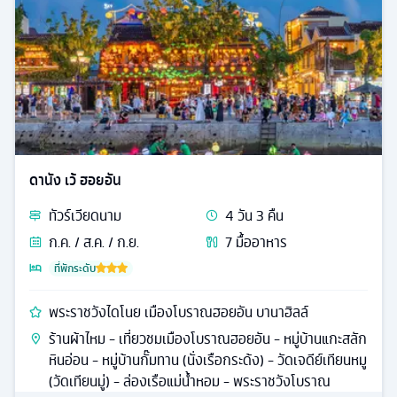
ดานัง เว้ ฮอยอัน
ทัวร์
เวียดนาม
4
วัน
3
คืน
ก.ค. / ส.ค. / ก.ย.
7
มื้ออาหาร
ที่พักระดับ
พระราชวังไดโนย เมืองโบราณฮอยอัน บานาฮิลล์
ร้านผ้าไหม - เที่ยวชมเมืองโบราณฮอยอัน - หมู่บ้านแกะสลัก
หินอ่อน - หมู่บ้านกั๊มทาน (นั่งเรือกระด้ง) - วัดเจดีย์เทียนหมู
(วัดเทียนมู่) - ล่องเรือแม่น้ำหอม - พระราชวังโบราณ