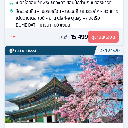
เมอร์ไลอ้อน วัดพระเขี้ยวแก้ว ช้อปปิ้งย่านถนนออร์ชาร์ด
วัดซวงหลิน - เมอร์ไลอ้อน - ถนนอลิซาเบธวอล์ค - สวนการ์
เด้นบายเดอะเบย์ - ย่าน Clarke Quay - ล่องเรือ
BUMBOAT - มารีน่า เบย์ แซนด์
15,499
ดูรายละเอียด
เริ่มต้น
เน้นวัฒนธรรม
รหัส
24520