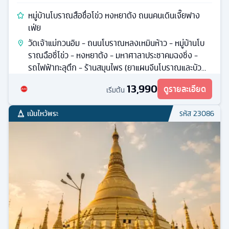
หมู่บ้านโบราณสือชื่อโข่ว หงหยาต้ง ถนนคนเดินเจี๊ยฟาง
เฟ่ย
วัดเจ้าแม่กวนอิม - ถนนโบราณหลงเหมินห้าว - หมู่บ้านโบ
ราณฉือชี่โข่ว - หงหยาต้ง - มหาศาลาประชาคมฉงชิ่ง -
รถไฟฟ้าทะลุตึก - ร้านสมุนไพร (ยาแผนจีนโบราณและบัว
หิมะ)
13,990
ดูรายละเอียด
เริ่มต้น
เน้นไหว้พระ
รหัส
23086