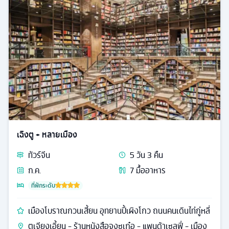
เฉิงตู + หลายเมือง
ทัวร์
จีน
5
วัน
3
คืน
ก.ค.
7
มื้ออาหาร
ที่พักระดับ
เมืองโบราณกวนเสี้ยน อุทยานปี้เผิงโกว ถนนคนเดินไท่กู่หลี่
ตูเจียงเอี้ยน - ร้านหนังสือจงซูเก๋อ - แพนด้าเซลฟี่ - เมือง