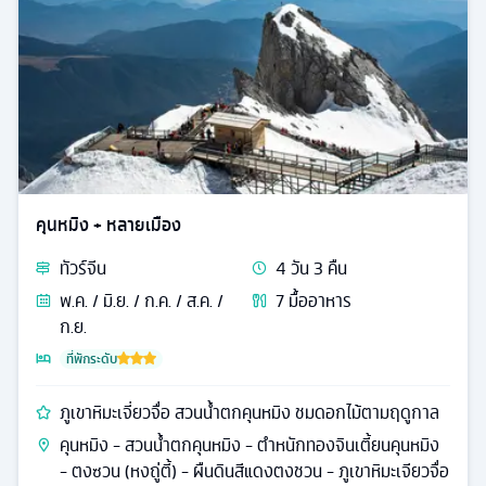
คุนหมิง + หลายเมือง
ทัวร์
จีน
4
วัน
3
คืน
พ.ค. / มิ.ย. / ก.ค. / ส.ค. /
7
มื้ออาหาร
ก.ย.
ที่พักระดับ
ภูเขาหิมะเจี่ยวจื่อ สวนน้ำตกคุนหมิง ชมดอกไม้ตามฤดูกาล
คุนหมิง - สวนน้ำตกคุนหมิง - ตำหนักทองจินเตี้ยนคุนหมิง
- ตงซวน (หงถู่ตี้) - ผืนดินสีแดงตงชวน - ภูเขาหิมะเจียวจื่อ