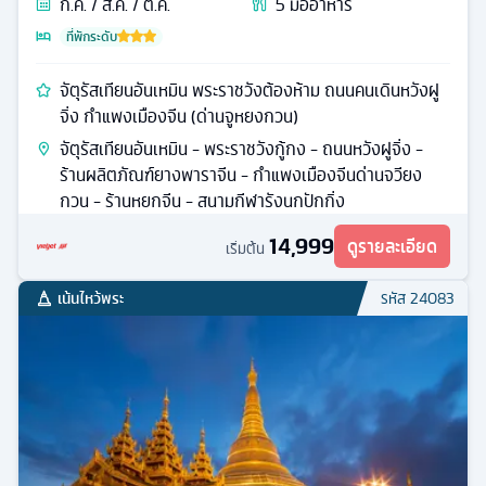
ก.ค. / ส.ค. / ต.ค.
5
มื้ออาหาร
ที่พักระดับ
จัตุรัสเทียนอันเหมิน พระราชวังต้องห้าม ถนนคนเดินหวังฝู
จิ่ง กำแพงเมืองจีน (ด่านจูหยงกวน)
จัตุรัสเทียนอันเหมิน - พระราชวังกู้กง - ถนนหวังฝูจิ่ง -
ร้านผลิตภัณฑ์ยางพาราจีน - กำแพงเมืองจีนด่านจวียง
กวน - ร้านหยกจีน - สนามกีฬารังนกปักกิ่ง
14,999
ดูรายละเอียด
เริ่มต้น
เน้นไหว้พระ
รหัส
24083