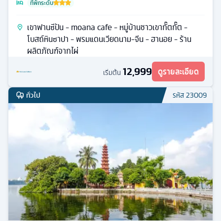
ที่พักระดับ
เขาฟานซีปัน - moana cafe - หมู่บ้านชาวเขากั๊ตกั๊ต -
โบสถ์หินซาปา - พรมแดนเวียดนาม-จีน - ฮานอย - ร้าน
ผลิตภัณฑ์จากไผ่
12,999
ดูรายละเอียด
เริ่มต้น
ทั่วไป
รหัส
23009