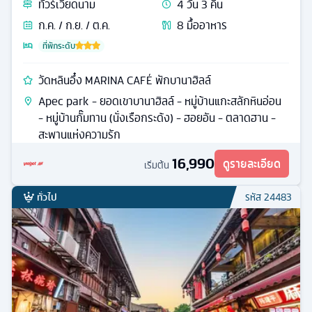
ทัวร์
เวียดนาม
4
วัน
3
คืน
ก.ค. / ก.ย. / ต.ค.
8
มื้ออาหาร
ที่พักระดับ
วัดหลินอึ๋ง MARINA CAFÉ พักบานาฮิลล์
Apec park - ยอดเขาบานาฮิลล์ - หมู่บ้านแกะสลักหินอ่อน
- หมู่บ้านกั๊มทาน (นั่งเรือกระด้ง) - ฮอยอัน - ตลาดฮาน -
สะพานแห่งความรัก
16,990
ดูรายละเอียด
เริ่มต้น
ทั่วไป
รหัส
24483