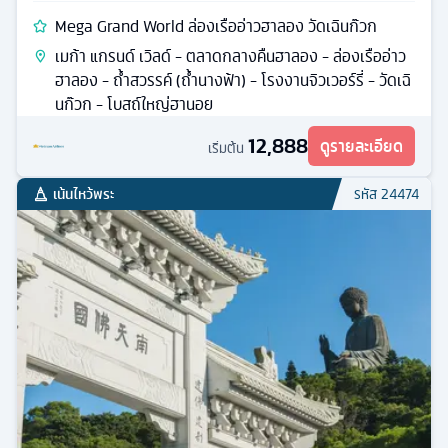
Mega Grand World ล่องเรืออ่าวฮาลอง วัดเฉินก๊วก
เมก้า แกรนด์ เวิลด์ - ตลาดกลางคืนฮาลอง - ล่องเรืออ่าว
ฮาลอง - ถ้ำสวรรค์ (ถ้ำนางฟ้า) - โรงงานจิวเวอร์รี่ - วัดเฉิ
นก๊วก - โบสถ์ใหญ่ฮานอย
12,888
ดูรายละเอียด
เริ่มต้น
เน้นไหว้พระ
รหัส
24474