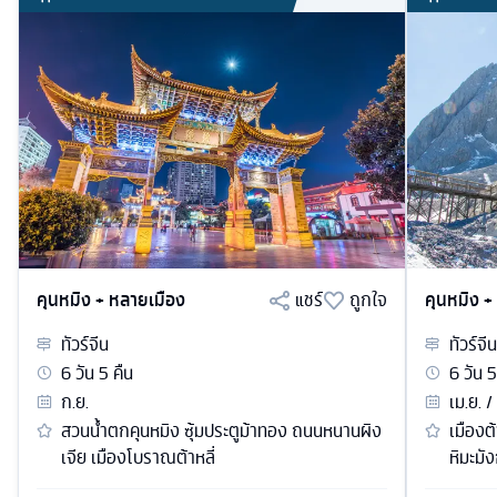
คุนหมิง + หลายเมือง
แชร์
ถูกใจ
คุนหมิง +
ทัวร์
จีน
ทัวร์
จีน
6
วัน
5
คืน
6
วัน
5
ก.ย.
เม.ย. /
สวนน้ำตกคุนหมิง ซุ้มประตูม้าทอง ถนนหนานผิง
เมืองต้
เจีย เมืองโบราณต้าหลี่
หิมะมั