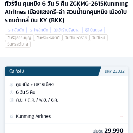
ทัวร์จีน คุนหมิง 6 วัน 5 คืน ZGKMG-2615Kunming
Airlines เมืองแชงกรี-ล่า สวนน้ำตกคุนหมิง เมืองโบ
ราณต้าหลี่ บิน KY (BKK)
กลับดึก
ไฟล์ทดึก
ไม่เข้าร้านรัฐบาล
บินตรง
วันรัฐธรรมนูญ
วันพ่อแห่งชาติ
วันปิยมหาราช
วันปีใหม่
วันคริสต์มาส
ทั่วไป
รหัส
23332
คุนหมิง + หลายเมือง
6
วัน
5
คืน
ก.ย. / ต.ค. / พ.ย. / ธ.ค.
Kunming Airlines
29,990
เริ่มต้น