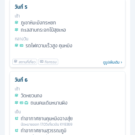
วันที่
5
เช้า
ภูเขาหิมะมังกรหยก
ทะเลสาบกระจกไป๋สุยเหอ
กลางวัน
รถไฟความเร็วสูง คุนหมิง
ดูรูปเพิ่มเติม
วันที่
6
เช้า
วัดหยวนทง
ถนนคนเดินหนานผิง
เย็น
ท่าอากาศยานคุนหมิงฉางสุ่ย
นัดหมาย
ออก
17.05
เที่ยวบิน
KY8369
ท่าอากาศยานสุวรรณภูมิ