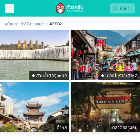
หน้าแรก
ทัวร์จีน
คุนหมิง
#23332
สวนน้ำตกคุนหมิง
เมืองโบราณต้าหลี่
ต้าหลี่
ตลาดกลางคืน