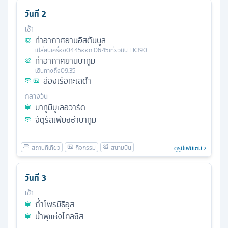
วันที่
2
เช้า
ท่าอากาศยานอิสตันบูล
เปลี่ยนเครื่อง
04.45
ออก
06.45
เที่ยวบิน
TK390
ท่าอากาศยานบาทูมิ
เดินทางถึง
09.35
ล่องเรือทะเลดำ
กลางวัน
บาทูมิบูเลอวาร์ด
จัตุรัสเพียซซ่าบาทูมิ
ดูรูปเพิ่มเติม
วันที่
3
เช้า
ถ้ำโพรมีธีอุส
น้ำพุแห่งโคลซิส