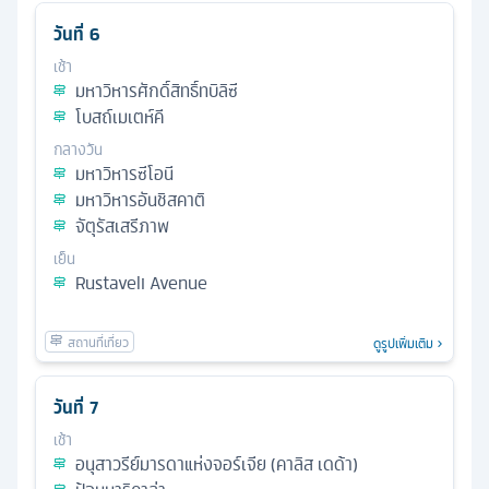
วันที่
6
เช้า
มหาวิหารศักดิ์สิทธิ์ทบิลิซี
โบสถ์เมเตห์คี
กลางวัน
มหาวิหารซีโอนี
มหาวิหารอันชิสคาติ
จัตุรัสเสรีภาพ
เย็น
Rustaveli Avenue
ดูรูปเพิ่มเติม
วันที่
7
เช้า
อนุสาวรีย์มารดาแห่งจอร์เจีย (คาลิส เดด้า)