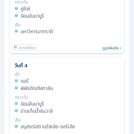
กลางวัน
คูไทซี
ป้อมอันนานูรี
เย็น
มหาวิหารบากราติ
ดูรูปเพิ่มเติม
วันที่
4
เช้า
กอรี่
พิพิธภัณฑ์สตาลิน
กลางวัน
ป้อมอันนานูรี
อ่างเก็บน้ำซินวาลี
เย็น
อนุสรณ์สถานรัสเซีย-จอร์เจีย