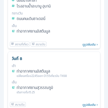
ป้อมนาริคาล่า
โรงอาบน้ำอะบานู อุบานิ
กลางวัน
ถนนคนเดินชาเดอนี่
เย็น
ท่าอากาศยานอิสตันบูล
ดูรูปเพิ่มเติม
วันที่
8
เช้า
ท่าอากาศยานอิสตันบูล
เปลี่ยนเครื่อง
22.45
ออก
01.55
เที่ยวบิน
TK68
เย็น
ท่าอากาศยานสุวรรณภูมิ
เดินทางถึง
15.25
ดูรูปเพิ่มเติม