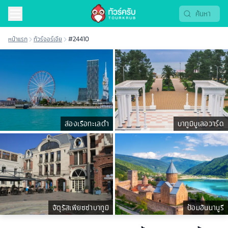
หน้าแรก
ทัวร์จอร์เจีย
#24410
ล่องเรือทะเลดำ
บาทูมิบูเลอวาร์ด
จัตุรัสเพียซซ่าบาทูมิ
ป้อมอันนานูรี