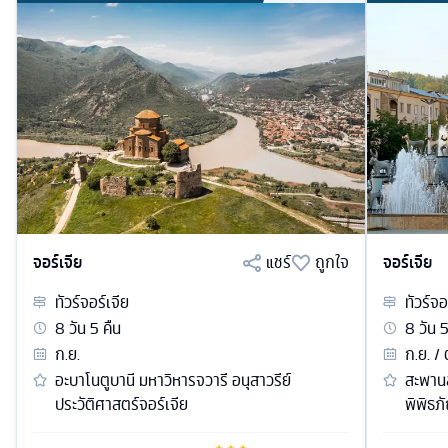
จอร์เจีย
แชร์
ถูกใจ
จอร์เจีย
ทัวร์
จอร์เจีย
ทัวร์
จอ
8
วัน
5
คืน
8
วัน
ก.ย.
ก.ย. / 
อะบาโนตูบานี มหาวิหารจวารี อนุสาวรีย์
สะพานส
ประวัติศาสตร์จอร์เจีย
พิพิธภ