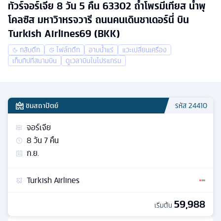
ทัวร์จอร์เจีย 8 วัน 5 คืน 63302 ถ้ำโพรมีเทียส น้ำพุ
โคลซิส มหาวิาหรจวารี ถนนคนเดินชาเดอร์นี่ บิน
Turkish Airlines69 (BKK)
กลับดึก
ไฟล์ทดึก
อาบน้ำแร่
แวะเปลี่ยนเครื่อง
เก็บทิปที่สนามบิน
ดูเวลาบินในโปรแกรม
ชมสถาปัตย์
รหัส
24410
จอร์เจีย
8
วัน
7
คืน
ก.ย.
Turkish Airlines
59,988
เริ่มต้น