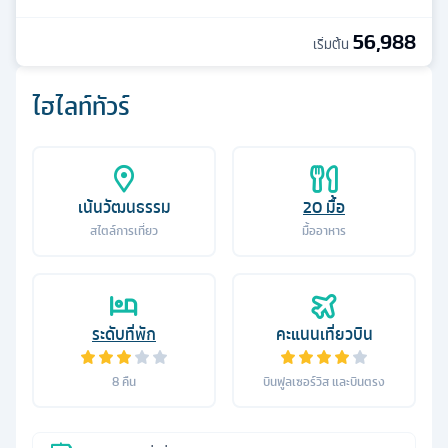
56,988
เริ่มต้น
ไฮไลท์ทัวร์
เน้นวัฒนธรรม
20
มื้อ
สไตล์การเที่ยว
มื้ออาหาร
ระดับที่พัก
คะแนนเที่ยวบิน
8
คืน
บินฟูลเซอร์วิส และบินตรง