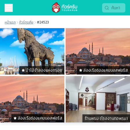
หน้าแรก
ทัวร์ตุรเคีย
#24523
ม้าไม้จําลองแห่งทรอย
ล่องเรือช่องแคบบอสฟอรัส
ล่องเรือช่องแคบบอสฟอรัส
ร้านพรม (โรงงานทอพรม)