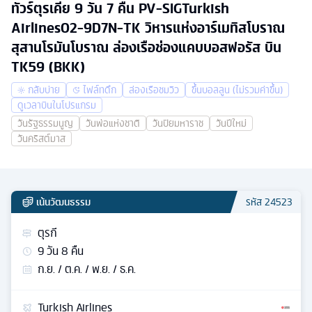
ทัวร์ตุรเคีย 9 วัน 7 คืน PV-SIGTurkish
Airlines02-9D7N-TK วิหารแห่งอาร์เมทิสโบราณ
สุสานโรมันโบราณ ล่องเรือช่องแคบบอสฟอรัส บิน
TK59 (BKK)
กลับบ่าย
ไฟล์ทดึก
ล่องเรือชมวิว
ขึ้นบอลลูน (ไม่รวมค่าขึ้น)
ดูเวลาบินในโปรแกรม
วันรัฐธรรมนูญ
วันพ่อแห่งชาติ
วันปิยมหาราช
วันปีใหม่
วันคริสต์มาส
เน้นวัฒนธรรม
รหัส
24523
ตุรกี
9
วัน
8
คืน
ก.ย. / ต.ค. / พ.ย. / ธ.ค.
Turkish Airlines