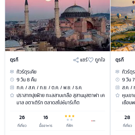
ตุรกี
แชร์
ถูกใจ
ตุรกี
ทัวร์
ตุรเคีย
ทัวร์
ตุร
9
วัน
8
คืน
9
วัน
7
ก.ค. / ส.ค. / ก.ย. / ต.ค. / พ.ย. / ธ.ค.
ส.ค. / 
ปราสาทปุยฝ้าย ทะเลสาบเกลือ สุสานมุสตาฟา เค
หุบเขา
มาล อตาเติร์ก ตลาดสไปซ์มาร์เก็ต
เยือนพ
26
16
28
ที่เที่ยว
มื้ออาหาร
ที่พัก
ที่เที่ยว