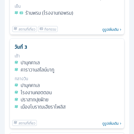
เย็น
ร้านพรม (โรงงานทอพรม)
ดูรูปเพิ่มเติม
วันที่
3
เช้า
ปามุคคาเล
คาราวานสไลน์บากู
กลางวัน
ปามุคคาเล
โรงงานคอตตอน
ปราสาทปุยฝ้าย
เมืองโบราณเฮียราโพลิส
ดูรูปเพิ่มเติม