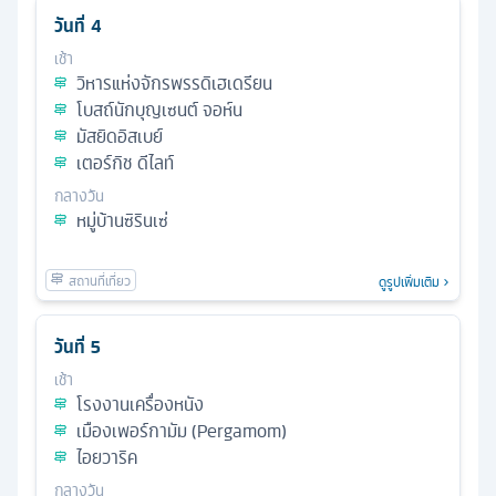
วันที่
4
เช้า
วิหารแห่งจักรพรรดิเฮเดรียน
โบสถ์นักบุญเซนต์ จอห์น
มัสยิดอิสเบย์
เตอร์กิช ดีไลท์
กลางวัน
หมู่บ้านซิรินเซ่
ดูรูปเพิ่มเติม
วันที่
5
เช้า
โรงงานเครื่องหนัง
เมืองเพอร์กามัม (Pergamom)
ไอยวาริค
กลางวัน