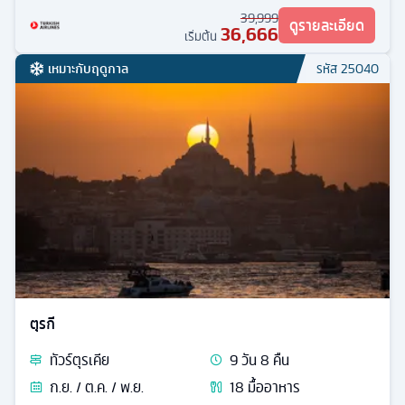
39,999
ดูรายละเอียด
36,666
เริ่มต้น
เหมาะกับฤดูกาล
รหัส
25040
ตุรกี
ทัวร์
ตุรเคีย
9
วัน
8
คืน
ก.ย. / ต.ค. / พ.ย.
18
มื้ออาหาร