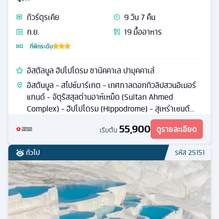
ทัวร์
ตุรเคีย
9
วัน
7
คืน
ก.ย.
19
มื้ออาหาร
ที่พักระดับ
อิสตัลบูล ฮิปโปโดรม ชานัคคาเล ปามุคคาเล่
อิสตันบูล - สไปซ์มาร์เกต - เทศกาลดอกทิวลิปสวนอิเมอร์
แกนด์ - จัตุรัสสุลต่านอาห์เหม็ด (Sultan Ahmed
Complex) - ฮิปโปโดรม (Hippodrome) - สุเหร่าเซนต์
โซเฟีย - สุเหร่าสีน้ำเงิน
55,900
ดูรายละเอียด
เริ่มต้น
ทั่วไป
รหัส
25151