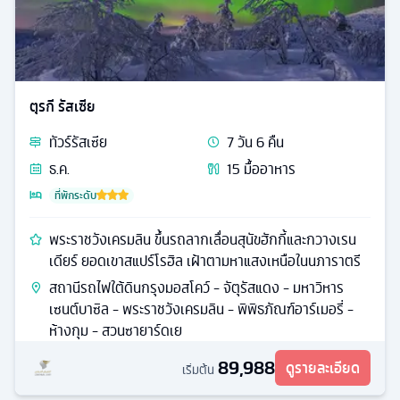
ตุรกี รัสเซีย
ทัวร์
รัสเซีย
7
วัน
6
คืน
ธ.ค.
15
มื้ออาหาร
ที่พักระดับ
พระราชวังเครมลิน ขึ้นรถลากเลื่อนสุนัขฮักกี้และกวางเรน
เดียร์ ยอดเขาสแปร์โรฮิล เฝ้าตามหาแสงเหนือในนภาราตรี
สถานีรถไฟใต้ดินกรุงมอสโคว์ - จัตุรัสแดง - มหาวิหาร
เซนต์บาซิล - พระราชวังเครมลิน - พิพิธภัณฑ์อาร์เมอรี่ -
ห้างกุม - สวนซายาร์ดเย
89,988
ดูรายละเอียด
เริ่มต้น