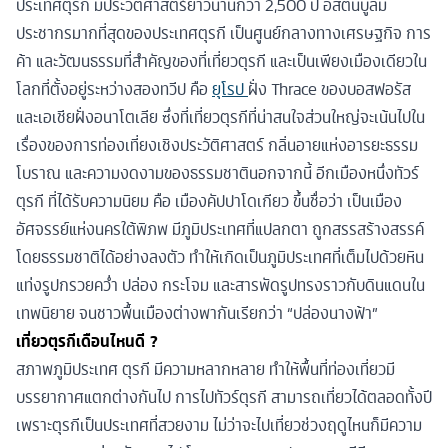
ประเทศตุรกี มีประวัติศาสตร์ยาวนานกว่า 2,500 ปี อิสตันบูลมี
ประชากรมากที่สุดของประเทศตุรกี เป็นศูนย์กลางทางเศรษฐกิจ การ
ค้า และวัฒนธรรมที่สำคัญของที่เที่ยวตุรกี และเป็นเพียงเมืองเดียวใน
โลกที่ตั้งอยู่ระหว่างสองทวีป คือ
ยุโรป
ฝั่ง Thrace ของบอสฟอรัส
และเอเชียฝั่งอนาโตเลีย ซึ่งที่เที่ยวตุรกีที่น่าสนใจส่วนใหญ่จะเน้นไปใน
เรื่องของการท่องเที่ยงเชิงประวัติศาสตร์ กลิ่นอายแห่งอารยะธรรม
โบราณ และความงดงามของธรรมชาตินอกจากนี้ อีกเมืองหนึ่งทัวร์
ตุรกี ที่ได้รับความนิยม คือ เมืองคัปปาโดเกียว ขึ้นชื่อว่า เป็นเมือง
อัศจรรย์แห่งนครใต้พิภพ มีภูมิประเทศที่แปลกตา ถูกสรรสร้างสรรค์
โดยธรรมชาติได้อย่างลงตัว ทำให้เกิดเป็นภูมิประเทศที่เต็มไปด้วยหิน
แท่งรูปกรวยคว่ำ ปล่อง กระโจม และสารพัดรูปทรงราวกับดินแดนใน
เทพนิยาย จนชาวพื้นเมืองต่างพากันเรียกว่า “ปล่องนางฟ้า”
เที่ยวตุรกีเดือนไหนดี ?
สภาพภูมิประเทศ ตุรกี มีความหลากหลาย ทำให้พื้นที่ท่องเที่ยวมี
บรรยากาศแตกต่างกันไป การไปทัวร์ตุรกี สามารถเที่ยวได้ตลอดทั้งปี
เพราะตุรกีเป็นประเทศที่สวยงาม ไม่ว่าจะไปเที่ยวช่วงฤดูไหนก็มีความ