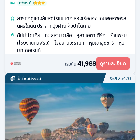
ที่พักระดับ
สารทฤดูแดงส้มสุดโรแมนติก ล่องเรือช่องแคบฟอสฟอรัส
นครใต้ดิน ปราสาทปุยฝ้าย คัมปาโดเกีย
คัปปาโดเกีย - ทะเลสาบเกลือ - สุสานอตาเติร์ก - ร้านพรม
(โรงงานทอพรม) - โรงงานเซรามิก - หุบเขาอุชิซาร์ - หุบ
เขาเดอเรนท์
41,988
ดูรายละเอียด
เริ่มต้น
เน้นวัฒนธรรม
รหัส
25420