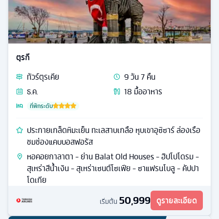
ตุรกี
ทัวร์
ตุรเคีย
9
วัน
7
คืน
ธ.ค.
18
มื้ออาหาร
ที่พักระดับ
ประกายเกล็ดหิมะเย็น ทะเลสาบเกลือ หุบเขาอุซิซาร์ ล่องเรือ
ชมช่องแคบบอสฟอรัส
หอคอยกาลาตา - ย่าน Balat Old Houses - ฮิปโปโดรม -
สุเหร่าสีน้ำเงิน - สุเหร่าเซนต์โซเฟีย - ซาแฟรนโบลู - คัปปา
โดเกีย
50,999
ดูรายละเอียด
เริ่มต้น