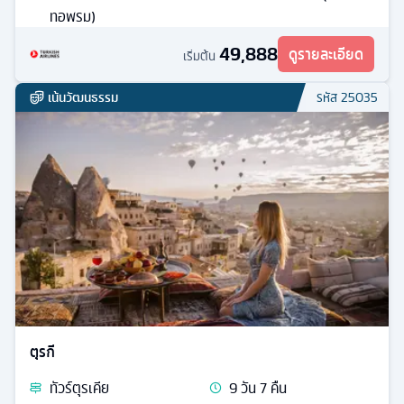
ทอพรม)
49,888
ดูรายละเอียด
เริ่มต้น
เน้นวัฒนธรรม
รหัส
25035
ตุรกี
ทัวร์
ตุรเคีย
9
วัน
7
คืน