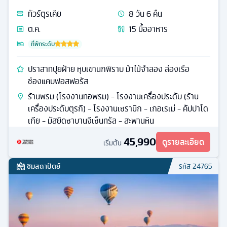
ทัวร์
ตุรเคีย
8
วัน
6
คืน
ต.ค.
15
มื้ออาหาร
ที่พักระดับ
ปราสาทปุยฝ้าย หุบเขานกพิราบ ม้าไม้จำลอง ล่องเรือ
ช่องแคบฟอสฟอรัส
ร้านพรม (โรงงานทอพรม) - โรงงานเครื่องประดับ (ร้าน
เครื่องประดับตุรกี) - โรงงานเซรามิก - เกอเรเม่ - คัปปาโด
เกีย - มัสยิดซาบานจีเซ็นทรัล - สะพานหิน
45,990
ดูรายละเอียด
เริ่มต้น
ชมสถาปัตย์
รหัส
24765