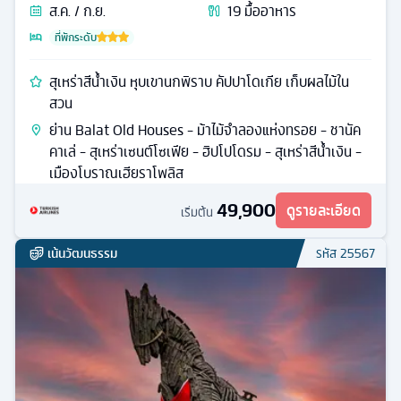
ส.ค. / ก.ย.
19
มื้ออาหาร
ที่พักระดับ
สุเหร่าสีน้ำเงิน หุบเขานกพิราบ คัปปาโดเกีย เก็บผลไม้ใน
สวน
ย่าน Balat Old Houses - ม้าไม้จําลองแห่งทรอย - ชานัค
คาเล่ - สุเหร่าเซนต์โซเฟีย - ฮิปโปโดรม - สุเหร่าสีน้ำเงิน -
เมืองโบราณเฮียราโพลิส
49,900
ดูรายละเอียด
เริ่มต้น
เน้นวัฒนธรรม
รหัส
25567