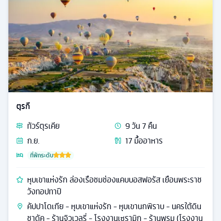
ตุรกี
ทัวร์
ตุรเคีย
9
วัน
7
คืน
ก.ย.
17
มื้ออาหาร
ที่พักระดับ
หุบเขาแห่งรัก ล่องเรือชมช่องแคบบอสฟอรัส เยือนพระราช
วังทอปทาปี
คัปปาโดเกีย - หุบเขาแห่งรัก - หุบเขานกพิราบ - นครใต้ดิน
ชาดัค - ร้านจิวเวลรี่ - โรงงานเซรามิก - ร้านพรม (โรงงาน