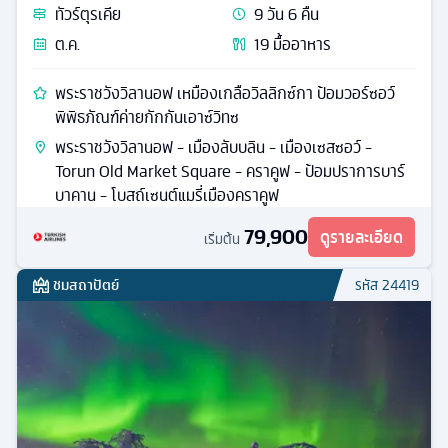
ทัวร์
ตุรเคีย
9
วัน
6
คืน
ต.ค.
19
มื้ออาหาร
พระราชวังวิลานอฟ เหมืองเกลือวิลลิกซ์กา ป้อมวอร์ซอว์
พิพิธภัณฑ์ค่ายกักกันเอาซ์วิทซ
พระราชวังวิลานอฟ - เมืองลับบลิน - เมืองเซสซอว์ -
Torun Old Market Square - คราคูฟ - ป้อมปราการบาร์
บาคาน - โบสถ์เซนต์แมรี่เมืองคราคูฟ
79,900
ดูรายละเอียด
เริ่มต้น
ชมสถาปัตย์
รหัส
24419