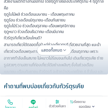
สวยงามแตกต่างกันออกไป โดยฤดูกาลของประเทศตุรกีมี 4 ฤดูกาล
คือ
ฤดูใบไม้ผลิ ช่วงเดือนเมษายน - เดือนพฤษภาคม
ฤดูร้อน ช่วงเดือนมิถุนายน-เดือนกันยายน
ฤดูใบไม้ร่วง ช่วงเดือนตุลาคม-เดือนพฤศจิกายน
ฤดูหนาว ช่วงเดือนธันวาคม-เดือนมีนาคม
ทัวร์ตุรกีเที่ยวเดือนไหนดี?
สามารถเที่ยวได้ตลอดทั้งปี แต่ช่วงเที่ยวตุรกี ที่สวยงามที่สุด แนะนำ
แสดงทั้งหมด
เที่ยวช่วงเดือนพฤษภาคม-เดือนมิถุนายน และเดือนตุลาคม เพราะ
อากาศกำลังเย็นสบาย ไม่หนาวไม่ร้อนจนเกินไป เดินเที่ยวตุรเคีย ถ่าย
รูปสวยๆ ตามสถานที่ท่องเที่ยวได้อย่างเพลินๆ ซึ่งในช่วงเดือน
เมษายน-เดือนกันยายน ทัวร์ตุรกี จะช้ากว่าประเทศไทย 4 ชั่วโมง และ
ช่วงเดือน ตุลาคม-เดือนมีนาคม ทัวร์ตุรกีจะเวลาช้ากว่าประเทศไทย 5
คำถามที่พบบ่อยเกี่ยวกับ
ทัวร์ตุรเคีย
ชั่วโมง
เที่ยวตุรกี ตุรเคีย ห้ามพลาด
สุเหร่าสีน้ำเงิน (blue mosque)
เรียงตาม
ทัวร์ตุรกีราคาเท่าไหร่?
สุเหร่าสีน้ำเงิน อิสตันบูล สถานที่สำคัญทางศาสนา นับเป็น “แหล่ง
ตัวช่วยค้นหา
โทรถาม
คุยไลน์