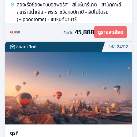
ล่องเรือช่องแคบบอสฟอรัส - สไปซ์มาร์เกต - ชานัคคาเล่ -
สุเหร่าสีน้ำเงิน - พระราชวังทอปกาปี - ฮิปโปโดรม
(Hippodrome) - แกรนด์บาซาร์
45,888
ดูรายละเอียด
เริ่มต้น
ชมสถาปัตย์
รหัส
24912
ตุรกี