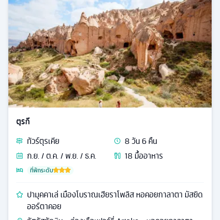
ตุรกี
ทัวร์
ตุรเคีย
8
วัน
6
คืน
ก.ย. / ต.ค. / พ.ย. / ธ.ค.
18
มื้ออาหาร
ที่พักระดับ
ปามุคคาเล่ เมืองโบราณเฮียราโพลิส หอคอยกาลาตา มัสยิด
ออร์ตาคอย