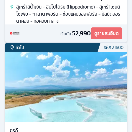
สุเหร่าสีน้ำเงิน - ฮิปโปโดรม (Hippodrome) - สุเหร่าเซนต์
โซเฟีย - กาลาตาพอร์ต - ช่องแคบบอสฟอรัส - มัสยิดออร์
ตาคอย - หอคอยกาลาตา
52,990
ดูรายละเอียด
เริ่มต้น
ทั่วไป
รหัส
21600
ตุรกี