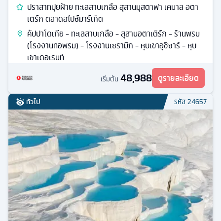
ปราสาทปุยฝ้าย ทะเลสาบเกลือ สุสานมุสตาฟา เคมาล อตา
เติร์ก ตลาดสไปซ์มาร์เก็ต
คัปปาโดเกีย - ทะเลสาบเกลือ - สุสานอตาเติร์ก - ร้านพรม
(โรงงานทอพรม) - โรงงานเซรามิก - หุบเขาอุชิซาร์ - หุบ
เขาเดอเรนท์
48,988
ดูรายละเอียด
เริ่มต้น
ทั่วไป
รหัส
24657