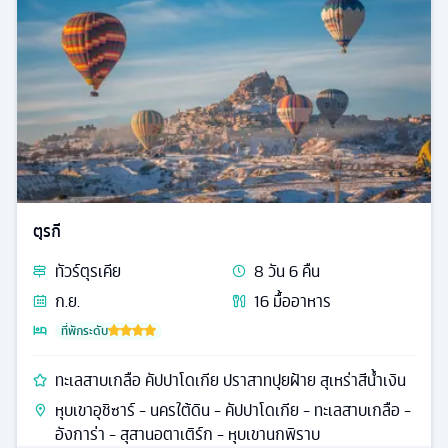
ตุรกี
ทัวร์
ตุรเคีย
8
วัน
6
คืน
ก.ย.
16
มื้ออาหาร
ที่พักระดับ
ทะเลสาบเกลือ คัปปาโดเกีย ปราสาทปุยฝ้าย สุเหร่าสีน้ำเงิน
หุบเขาอุชิซาร์ - นครใต้ดิน - คัปปาโดเกีย - ทะเลสาบเกลือ -
อังการ่า - สุสานอตาเติร์ก - หุบเขานกพิราบ