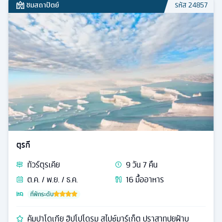
ชมสถาปัตย์
รหัส
24857
ตุรกี
ทัวร์
ตุรเคีย
9
วัน
7
คืน
ต.ค. / พ.ย. / ธ.ค.
16
มื้ออาหาร
ที่พักระดับ
คัมปาโดเกีย ฮิปโปโดรม สไปซ์มาร์เก็ต ปราสาทปุยฝ้าบ