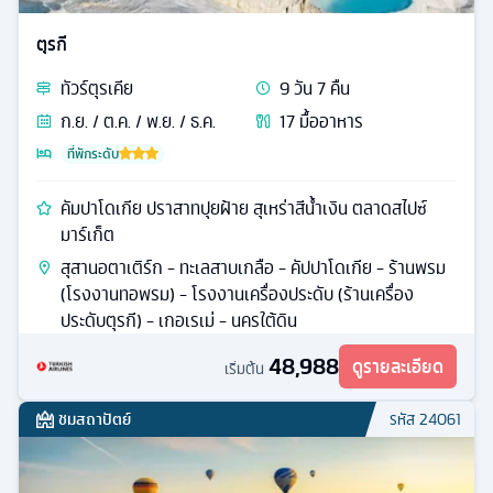
ตุรกี
ทัวร์
ตุรเคีย
9
วัน
7
คืน
ก.ย. / ต.ค. / พ.ย. / ธ.ค.
17
มื้ออาหาร
ที่พักระดับ
คัมปาโดเกีย ปราสาทปุยฝ้าย สุเหร่าสีน้ำเงิน ตลาดสไปซ์
มาร์เก็ต
สุสานอตาเติร์ก - ทะเลสาบเกลือ - คัปปาโดเกีย - ร้านพรม
(โรงงานทอพรม) - โรงงานเครื่องประดับ (ร้านเครื่อง
ประดับตุรกี) - เกอเรเม่ - นครใต้ดิน
48,988
ดูรายละเอียด
เริ่มต้น
ชมสถาปัตย์
รหัส
24061