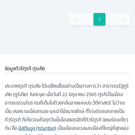
‹‹
‹
1
›
››
ข้อมูลทัวร์ตุรกี ตุรเคีย
ประเทศตุรกี ตุรเคีย ได้เปลี่ยนชื่ออย่างเป็นทางการว่า สาธารณรัฐทูร์
เคีย (ทูร์เคีย) Türkiye เมื่อวันที่ 22 มิถุนายน 2565 ตุรกีเป็นเมือง
อารยะธรรมโบราณที่เต็มไปด้วยกลิ่นอายแห่งประวัติศาสตร์ ไม่ว่าจะ
เป็น สงครามเมืองทรอย และม้าไม้ขนาดยักษ์ ที่โด่งดังจนกลายเป็น
ทัวร์ตุรกี ที่เที่ยวจนถึงทุกวันนี้เมืองยอดฮิตที่ทัวร์ตุรกี นิยมท่องเที่ยว
กัน คือ
อิสตันบูล (Istanbul)
เป็นเมืองหลวงและเมืองที่ใหญ่ที่สุดของ