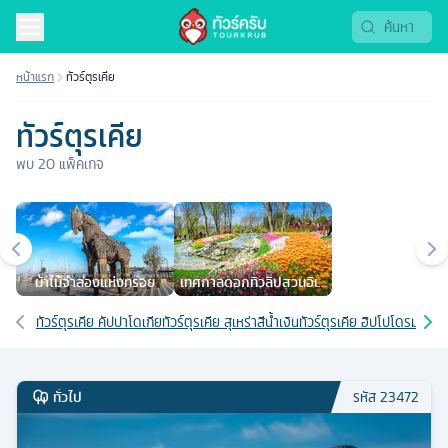
หน้าแรก
ทัวร์ตุรเคีย
ทัวร์ตุรเคีย
พบ
20
แพ็คเกจ
เมืองยอดนิยม
ม้าไม้จําลองแห่งทรอย
เทศกาลดอกทิวลิปสวนอิเม
อร์แกนด์
เส้นทางที่เกี่ยวข้อง
ทัวร์ตุรเคีย คัปปาโดเกีย
ทัวร์ตุรเคีย สุเหร่าสีน้ำเงิน
ทัวร์ตุรเคีย ฮิปโปโดรม
ทัวร์
ทั่วไป
รหัส
23472