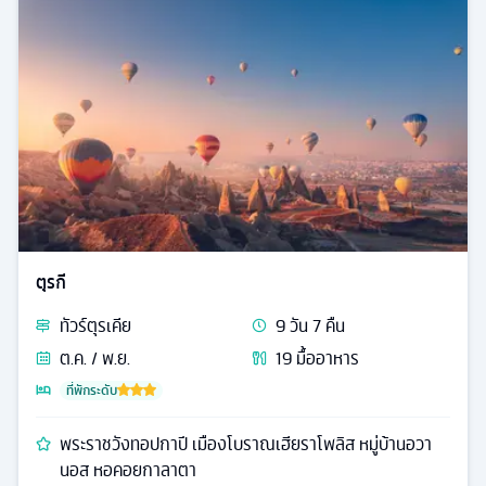
ตุรกี
ทัวร์
ตุรเคีย
9
วัน
7
คืน
ต.ค. / พ.ย.
19
มื้ออาหาร
ที่พักระดับ
พระราชวังทอปกาปี เมืองโบราณเฮียราโพลิส หมู่บ้านอวา
นอส หอคอยกาลาตา