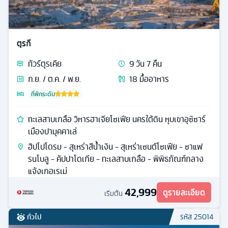
ตุรกี
ทัวร์
ตุรเคีย
9
วัน
7
คืน
ก.ย. / ต.ค. / พ.ย.
18
มื้ออาหาร
ที่พักระดับ
ทะเลสาบเกลือ วิหารฮาเจียโซเฟีย นครใต้ดิน หุบเขาอุซิซาร์
เมืองปามุคคาเล่
ฮิปโปโดรม - สุเหร่าสีน้ำเงิน - สุเหร่าเซนต์โซเฟีย - ซาแฟ
รนโบลู - คัปปาโดเกีย - ทะเลสาบเกลือ - พิพิธภัณฑ์กลาง
แจ้งเกอเรเม่
42,999
ดูรายละเอียด
เริ่มต้น
ทั่วไป
รหัส
25014