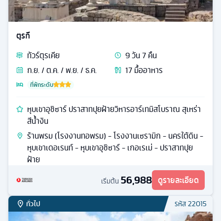
ตุรกี
ทัวร์
ตุรเคีย
9
วัน
7
คืน
ก.ย. / ต.ค. / พ.ย. / ธ.ค.
17
มื้ออาหาร
ที่พักระดับ
หุบเขาอุชิซาร์ ปราสาทปุยฝ้ายวิหารอาร์เทมิสโบราณ สุเหร่า
สีน้ำงิน
ร้านพรม (โรงงานทอพรม) - โรงงานเซรามิก - นครใต้ดิน -
หุบเขาเดอเรนท์ - หุบเขาอุชิซาร์ - เกอเรเม่ - ปราสาทปุย
ฝ้าย
56,988
ดูรายละเอียด
เริ่มต้น
ทั่วไป
รหัส
22015