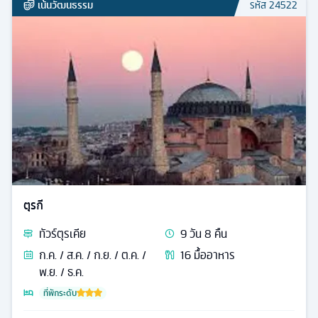
เน้นวัฒนธรรม
รหัส
24522
ตุรกี
ทัวร์
ตุรเคีย
9
วัน
8
คืน
ก.ค. / ส.ค. / ก.ย. / ต.ค. /
16
มื้ออาหาร
พ.ย. / ธ.ค.
ที่พักระดับ