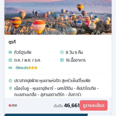
ตุรกี
ทัวร์
ตุรเคีย
8
วัน
6
คืน
ต.ค. / พ.ย. / ธ.ค.
16
มื้ออาหาร
ที่พักระดับ
ปราสาทปุยฝ้าย หุบเขาแห่งรัก สุเหร่าเซ็นต์โซเฟีย
เมืองโบลู - หุบเขาอุชิซาร์ - นครใต้ดิน - คัปปาโดเกีย -
ทะเลสาบเกลือ - สุสานอตาเติร์ก - อังการ่า
46,661
ดูรายละเอียด
เริ่มต้น