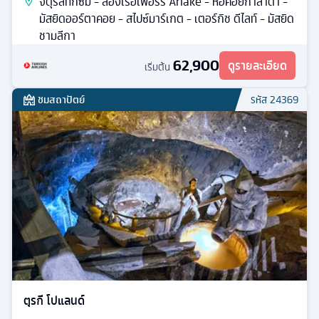
จัตุรัสทักซิม - ล่องเรือเฟอร์รี่ Ariake - หอคอยกาลาตา -
มัสยิดออร์ตาคอย - สไปซ์มาร์เกต - เตอร์กิช ดีไลท์ - มัสยิด
ชามลีกา
62,900
ดูรายละเอียด
เริ่มต้น
ชมสถาปัตย์
รหัส
24369
ตุรกี โปแลนด์