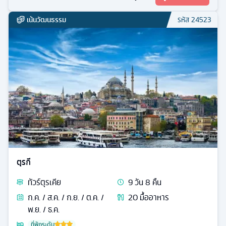
เน้นวัฒนธรรม
รหัส
24523
ตุรกี
ทัวร์
ตุรเคีย
9
วัน
8
คืน
ก.ค. / ส.ค. / ก.ย. / ต.ค. /
20
มื้ออาหาร
พ.ย. / ธ.ค.
ที่พักระดับ