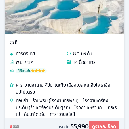
ตุรกี
ทัวร์
ตุรเคีย
8
วัน
6
คืน
พ.ย. / ธ.ค.
14
มื้ออาหาร
ที่พักระดับ
คาราวานซาลาย คัปปาโดเกีย เมืองโบราณเฮียโพราลิส
ฮิปโปโดรม
คอนย่า - ร้านพรม (โรงงานทอพรม) - โรงงานเครื่อง
ประดับ (ร้านเครื่องประดับตุรกี) - โรงงานเซรามิก - เกอเร
เม่ - คัปปาโดเกีย - คาราวานสไลน์
55,990
ดูรายละเอียด
เริ่มต้น