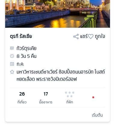
ตุรกี รัสเซีย
แชร์
ถูกใจ
ทัวร์
ตุรเคีย
8
วัน
5
คืน
ก.ค.
มหาวิหารเซนต์ซาเวียร์ ช้อปปิ้งถนนอารบัท โบสถ์
หยดเลือด พระราชวังปีเตอร์ฮอฟ
26
17
ที่เที่ยว
มื้ออาหาร
ที่พัก
เริ่มต้น