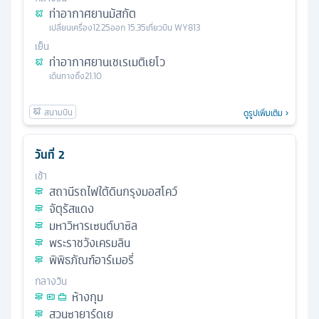
ท่าอากาศยานมัสกัต
เปลี่ยนเครื่อง
12.25
ออก
15.35
เที่ยวบิน
WY813
เย็น
ท่าอากาศยานเชเรเมติเยโว
เดินทางถึง
21.10
ดูรูปเพิ่มเติม
วันที่
2
เช้า
สถานีรถไฟใต้ดินกรุงมอสโคว์
จัตุรัสแดง
มหาวิหารเซนต์บาซิล
พระราชวังเครมลิน
พิพิธภัณฑ์อาร์เมอรี่
กลางวัน
ห้างกุม
สวนซายาร์ดเย