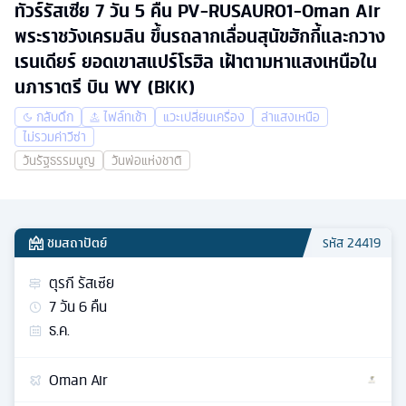
ทัวร์รัสเซีย 7 วัน 5 คืน PV-RUSAUR01-Oman Air
พระราชวังเครมลิน ขึ้นรถลากเลื่อนสุนัขฮักกี้และกวาง
เรนเดียร์ ยอดเขาสแปร์โรฮิล เฝ้าตามหาแสงเหนือใน
นภาราตรี บิน WY (BKK)
กลับดึก
ไฟล์ทเช้า
แวะเปลี่ยนเครื่อง
ล่าแสงเหนือ
ไม่รวมค่าวีซ่า
วันรัฐธรรมนูญ
วันพ่อแห่งชาติ
ชมสถาปัตย์
รหัส
24419
ตุรกี รัสเซีย
7
วัน
6
คืน
ธ.ค.
Oman Air