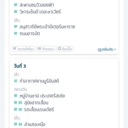
สะพานชมวิวลอยฟ้า
วิหารเซ็นต์ เดอะซาเวียร์
เย็น
อนุสาวรีย์พระเจ้าปีเตอร์มหาราช
ถนนอารบัต
ดูรูปเพิ่มเติม
วันที่
3
เช้า
ท่าอากาศยานมูร์มันสค์
กลางวัน
หมู่บ้านซามิ ประเทศรัสเซีย
สุนัขลากเลื่อน
รถเลื่อนเรนเดียร์
เย็น
ล่าแสงเหนือ