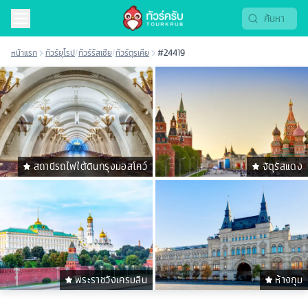
หน้าแรก
ทัวร์ยุโรป
/
ทัวร์รัสเซีย
/
ทัวร์ตุรเคีย
#24419
สถานีรถไฟใต้ดินกรุงมอสโคว์
จัตุรัสแดง
พระราชวังเครมลิน
ห้างกุม