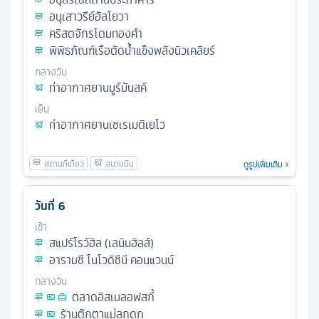
อนุเสาวรีย์อัลโยวา
คริสตจักรโดมทองคำ
พิพิธภัณฑ์เรือตัดน้ำแข็งพลังนิวเคลียร์
กลางวัน
ท่าอากาศยานมูร์มันสค์
เย็น
ท่าอากาศยานเชเรเมติเยโว
ดูรูปเพิ่มเติม
วันที่
6
เช้า
สแปร์โรว์ฮิล (เลนินฮิลส์)
อารามชี โนโวดิชีนี คอนแวนน์
กลางวัน
ตลาดอิสเมลอฟสกี้
ร้านตุ๊กตาแม่ลูกดก