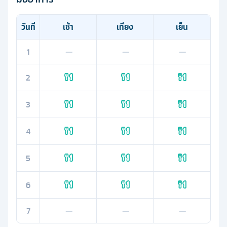
วันที่
เช้า
เที่ยง
เย็น
1
—
—
—
2
3
4
5
6
7
—
—
—