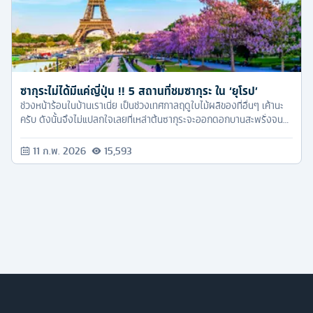
ซากุระไม่ได้มีแค่ญี่ปุ่น !! 5 สถานที่ชมซากุระ ใน ‘ยุโรป’
ช่วงหน้าร้อนในบ้านเราเนี่ย เป็นช่วงเทศกาลฤดูใบไม้ผลิของที่อื่นๆ เค้านะ
ครับ ดังนั้นจึงไม่แปลกใจเลยที่เหล่าต้นซากุระจะออกดอกบานสะพรั่งจน
สวยงาม เปลี่ยนทิวทัศน์ต่างๆ ให้กลายเป็นสีชมพู ซึ่งต้นซากุระที่เป็นเหมือน
เอกลักษณ์ของประเทศญี่ปุ่นเนี่ย ไม่ได้มีดีแค่ที่ในเอเชียอย่างเดียวแบบที่
11 ก.พ. 2026
15,593
หลายคนเข้าใจผิด แต่วิวแบบนี้ที่ยุโรปเองเค้าก็มีเหมือนกันนะ ที่สำคัญ
สวยงามไม่แพ้ใครเลย