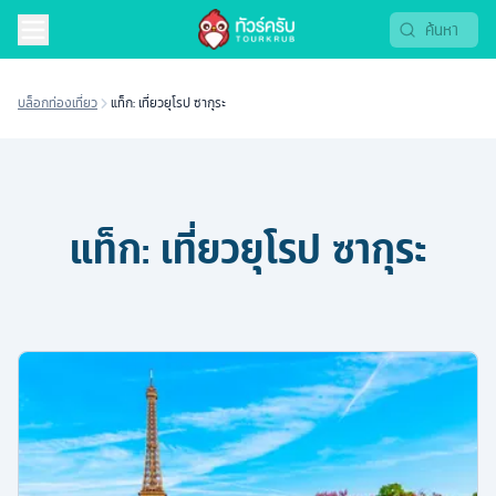
บล็อกท่องเที่ยว
แท็ก: เที่ยวยุโรป ซากุระ
แท็ก:
เที่ยวยุโรป ซากุระ