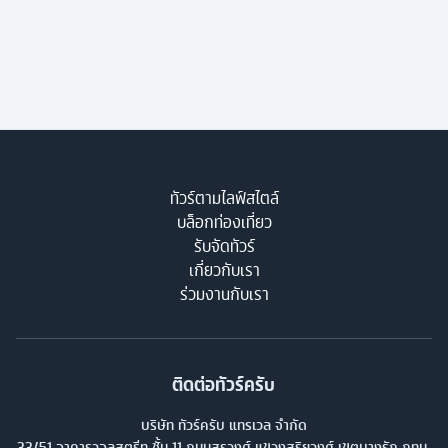
ทัวร์ตามไลฟ์สไตล์
บล็อกท่องเที่ยว
รับจัดทัวร์
เกี่ยวกับเรา
ร่วมงานกับเรา
ติดต่อทัวร์ครับ
บริษัท ทัวร์ครับ แทรเวล จำกัด
33/51 อาคารวอลสตรีท ชั้น 11 ถนนสุรวงศ์ แขวงสุริยวงศ์ เขตบางรัก กทม.