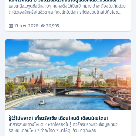
แสงเหนือ...พูดชื่อนี้หลายๆ คนคงตั้งไว้เป็นเป้าหมาย ว่าจะต้องไปเห็นด้วย
ตาตัวเองสักครั้งในชีวิต และก็คงนึกไปถึงการที่ต้องบินไกลไปถึงไอซ์
แลนด์ พร้อมกับค่าใช้จ่ายที่แพงมว๊ากก แต่น้อยคนนักที่จะคิดถึงประเทศที่
ใกล้กว่า และถูกกว่าไอซ์แลนด์ แถมยังไม่ต้องขอวีซ่าอีก นั่นก็คือ ประเทศ
13 ก.พ. 2026
20,995
รัสเซีย นั่นเอง
รู้ไว้ไม่พลาด! เที่ยวรัสเซีย เดือนไหนดี เดือนไหนโดน!
เที่ยวรัสเซียช่วงไหนดี ? หากใครยังไม่รู้ ทัวร์ครับรวบรวมข้อมูลเที่ยว
รัสเซีย เดือนไหน ? ทำอะไรดี ? มาให้ดูแล้ว มาดูกันเลย...