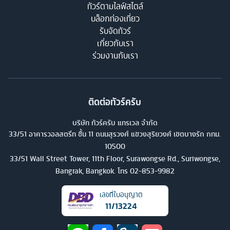
ทัวร์ตามไลฟ์สไตล์
บล็อกท่องเที่ยว
รับจัดทัวร์
เกี่ยวกับเรา
ร่วมงานกับเรา
ติดต่อทัวร์ครับ
บริษัท ทัวร์ครับ แทรเวล จำกัด
33/51 อาคารวอลสตรีท ชั้น 11 ถนนสุรวงศ์ แขวงสุริยวงศ์ เขตบางรัก กทม.
10500
33/51 Wall Street Tower, 11th Floor, Surawongse Rd., Suriwongse,
Bangrak, Bangkok. โทร
02-853-9982
เลขที่ใบอนุญาต
11/13224