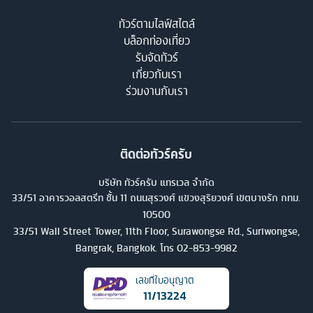
ทัวร์ตามไลฟ์สไตล์
บล็อกท่องเที่ยว
รับจัดทัวร์
เกี่ยวกับเรา
ร่วมงานกับเรา
ติดต่อทัวร์ครับ
บริษัท ทัวร์ครับ แทรเวล จำกัด
33/51 อาคารวอลสตรีท ชั้น 11 ถนนสุรวงศ์ แขวงสุริยวงศ์ เขตบางรัก กทม.
10500
33/51 Wall Street Tower, 11th Floor, Surawongse Rd., Suriwongse,
Bangrak, Bangkok. โทร
02-853-9982
เลขที่ใบอนุญาต
11/13224