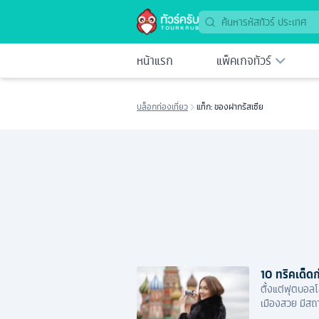
หน้าแรก
แพ็คเกจทัวร์
บล็อกท่องเที่ยว
แท็ก: ของฝากรัสเซีย
10 ทริคเด็ดก
ตั้งแต่ฟุตบอลโ
เมืองสวย มีสถา