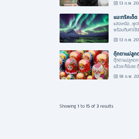
13 ก.พ. 2
แนะทริคเด็ด 8
แสงเหนือ...พูด
พร้อมกับค่าใช้จ
นั่นเอง
13 ก.พ. 2
ตุ๊กตาแม่ลู
ตุ๊กตาแม่ลูกดก
แล้วละก็นี่เลย
18 ก.พ. 2
1
15
3
Showing
to
of
results