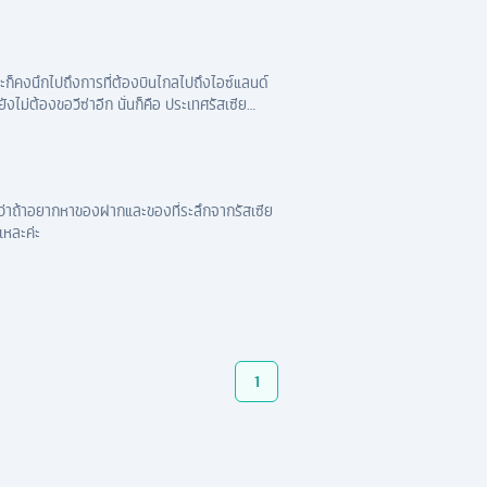
และก็คงนึกไปถึงการที่ต้องบินไกลไปถึงไอซ์แลนด์
งไม่ต้องขอวีซ่าอีก นั่นก็คือ ประเทศรัสเซีย
อนว่าถ้าอยากหาของฝากและของที่ระลึกจากรัสเซีย
แหละค่ะ
1