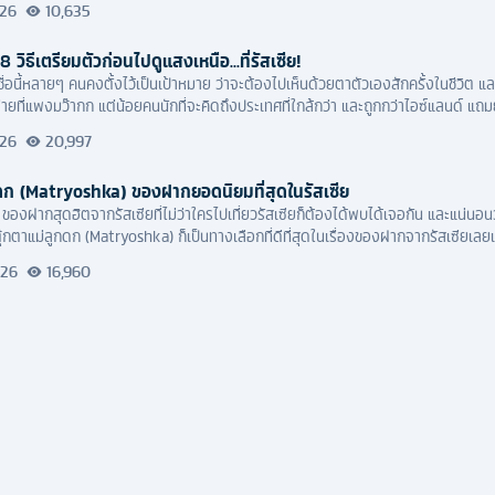
026
10,635
 วิธีเตรียมตัวก่อนไปดูแสงเหนือ...ที่รัสเซีย!
ชื่อนี้หลายๆ คนคงตั้งไว้เป็นเป้าหมาย ว่าจะต้องไปเห็นด้วยตาตัวเองสักครั้งในชีวิต 
่ายที่แพงมว๊ากก แต่น้อยคนนักที่จะคิดถึงประเทศที่ใกล้กว่า และถูกกว่าไอซ์แลนด์ แถมยั
026
20,997
กดก (Matryoshka) ของฝากยอดนิยมที่สุดในรัสเซีย
 ของฝากสุดฮิตจากรัสเซียที่ไม่ว่าใครไปเที่ยวรัสเซียก็ต้องได้พบได้เจอกัน และแน่น
 ตุ๊กตาแม่ลูกดก (Matryoshka) ก็เป็นทางเลือกที่ดีที่สุดในเรื่องของฝากจากรัสเซียเลย
026
16,960