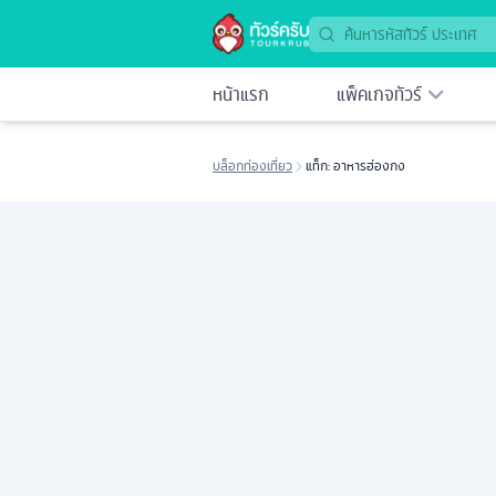
หน้าแรก
แพ็คเกจทัวร์
บล็อกท่องเที่ยว
แท็ก: อาหารฮ่องกง