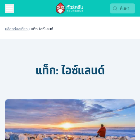
บล็อกท่องเที่ยว
แท็ก: ไอซ์แลนด์
แท็ก:
ไอซ์แลนด์