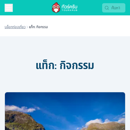
บล็อกท่องเที่ยว
แท็ก: กิจกรรม
แท็ก:
กิจกรรม