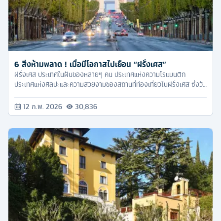
6 สิ่งห้ามพลาด ! เมื่อมีโอกาสไปเยือน “ฝรั่งเศส”
ฝรั่งเศส ประเทศในฝันของหลายๆ คน ประเทศแห่งความโรแมนติก
ประเทศแห่งศิลปะและความสวยงามของสถานที่ท่องเที่ยวในฝรั่งเศส ซึ่งวัน
นี้ ทัวร์ครับ ขอจัด 6 ทริคดีๆ ที่หากเพื่อนๆ ไปเที่ยวฝรั่งเศส ต้องไม่พลาด
เด็ดขาด
12 ก.พ. 2026
30,836