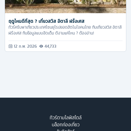
ฤดูไหนดีที่สุด ? เที่ยวสวิส อิตาลี ฝรั่งเศส
ทัวร์ครับพาเที่ยวประเทศโซนยุโรปยอดฮิตในใจคนไทย กับเที่ยวสวิส อิตาลี
ฝรั่งเศส กับข้อมูลแบบจัดเต็ม ดีงามแค่ไหน ? ต้องอ่าน!
12 ก.พ. 2026
44,733
ทัวร์ตามไลฟ์สไตล์
บล็อกท่องเที่ยว