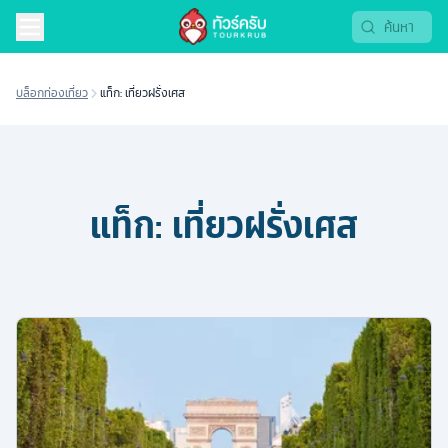
บล็อกท่องเที่ยว
แท็ก: เที่ยวฝรั่งเศส
แท็ก:
เที่ยวฝรั่งเศส