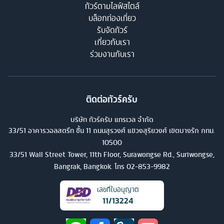
ทัวร์ตามไลฟ์สไตล์
บล็อกท่องเที่ยว
รับจัดทัวร์
เกี่ยวกับเรา
ร่วมงานกับเรา
ติดต่อทัวร์ครับ
บริษัท ทัวร์ครับ แทรเวล จำกัด
33/51 อาคารวอลสตรีท ชั้น 11 ถนนสุรวงศ์ แขวงสุริยวงศ์ เขตบางรัก กทม.
10500
33/51 Wall Street Tower, 11th Floor, Surawongse Rd., Suriwongse,
Bangrak, Bangkok. โทร
02-853-9982
เลขที่ใบอนุญาต
11/13224