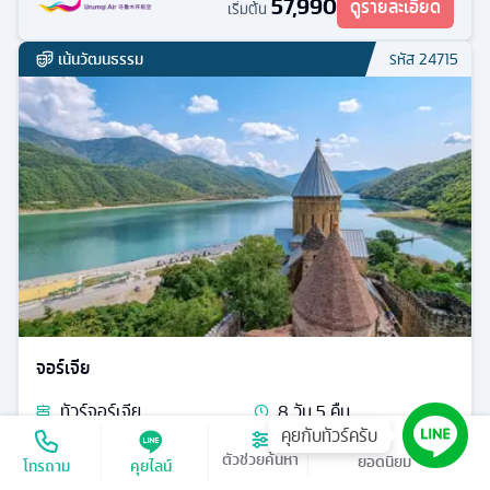
ซินเจียง + หลายเมือง
ทัวร์
จีน
8
วัน
6
คืน
ก.ค. / ส.ค. / ก.ย. / ต.ค.
18
มื้ออาหาร
ที่พักระดับ
ลั่วหยาง - ทะเลทรายกู่เอ๋อปานถง - อูหลู่มู่ฉี - เมืองฝู๋ไห่ -
ทะเลสาบอูหลุนกู่ - ทุ่งน้ำมันร้อยลี้ - ถนนซิโนบารอค
57,990
ดูรายละเอียด
เริ่มต้น
เน้นวัฒนธรรม
รหัส
24715
คุยกับทัวร์ครับ
เรียงตาม
ตัวช่วยค้นหา
โทรถาม
คุยไลน์