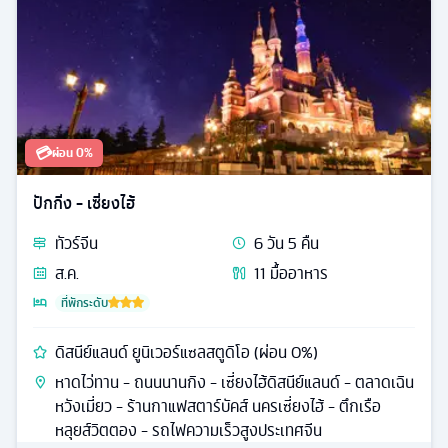
💳
ผ่อน 0%
ปักกิ่ง - เซี่ยงไฮ้
ทัวร์
จีน
6
วัน
5
คืน
ส.ค.
11
มื้ออาหาร
ที่พักระดับ
ดิสนีย์แลนด์ ยูนิเวอร์แซลสตูดิโอ (ผ่อน 0%)
หาดไว่ทาน - ถนนนานกิง - เซี่ยงไฮ้ดิสนีย์แลนด์ - ตลาดเฉิน
หวังเมี่ยว - ร้านกาแฟสตาร์บัคส์ นครเซี่ยงไฮ้ - ตึกเรือ
หลุยส์วิตตอง - รถไฟความเร็วสูงประเทศจีน