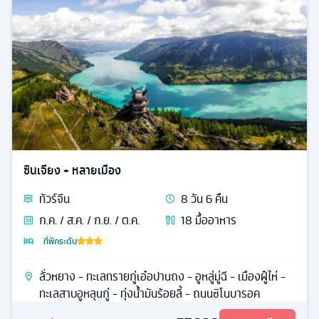
วิหารแห่งอาร์เมทิสโบราณ สุสานโรมันโบราณ ล่องเรือช่อง
แคบบอสฟอรัส
ร้านพรม (โรงงานทอพรม) - หมู่บ้านอุชหิซาร์ - นครใต้ดิน -
หุบเขาเดอเรนท์ - เกอเรเม่ - โรงงานจิวเวอร์รี่ - โรงงาน
เครื่องประดับ (ร้านเครื่องประดับตุรกี)
56,988
ดูรายละเอียด
เริ่มต้น
ทั่วไป
รหัส
24354