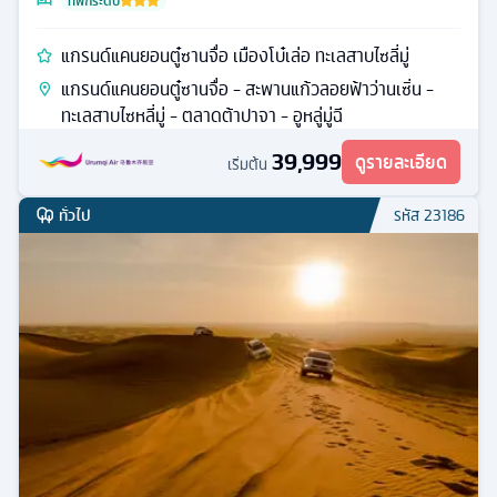
ที่พักระดับ
แกรนด์แคนยอนตู๋ซานจื่อ เมืองโบ๋เล่อ ทะเลสาบไซลี่มู่
แกรนด์แคนยอนตู๋ซานจื่อ - สะพานแก้วลอยฟ้าว่านเซิ่น -
ทะเลสาบไซหลี่มู่ - ตลาดต้าปาจา - อูหลู่มู่ฉี
39,999
ดูรายละเอียด
เริ่มต้น
ทั่วไป
รหัส
23186