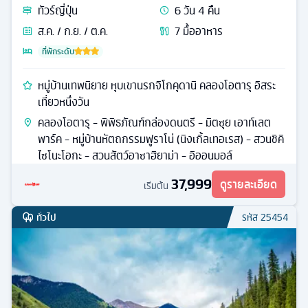
ทัวร์
ญี่ปุ่น
6
วัน
4
คืน
ส.ค. / ก.ย. / ต.ค.
7
มื้ออาหาร
ที่พักระดับ
หมู่บ้านเทพนิยาย หุบเขานรกจิโกคุดานิ คลองโอตารุ อิสระ
เที่ยวหนึ่งวัน
คลองโอตารุ - พิพิธภัณฑ์กล่องดนตรี - มิตซุย เอาท์เลต
พาร์ค - หมู่บ้านหัตถกรรมฟูราโน่ (นิงเกิ้ลเทอเรส) - สวนชิคิ
ไซโนะโอกะ - สวนสัตว์อาซาฮิยาม่า - อิออนมอล์
37,999
ดูรายละเอียด
เริ่มต้น
ทั่วไป
รหัส
25454