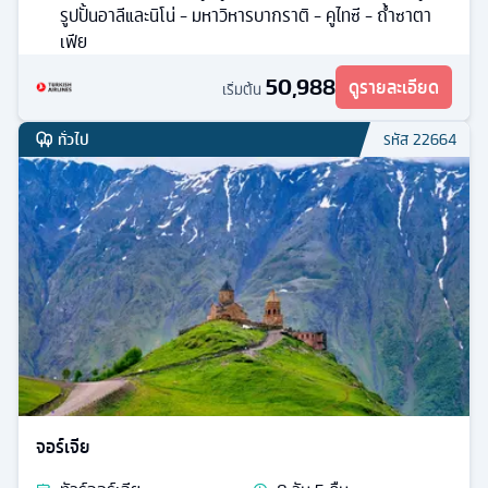
รูปปั้นอาลีและนิโน่ - มหาวิหารบากราติ - คูไทซี - ถ้ำซาตา
เฟีย
50,988
ดูรายละเอียด
เริ่มต้น
ทั่วไป
รหัส
22664
จอร์เจีย