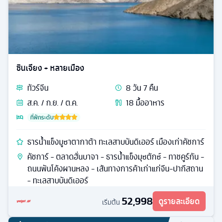
ซินเจียง + หลายเมือง
ทัวร์
จีน
8
วัน
7
คืน
ส.ค. / ก.ย. / ต.ค.
18
มื้ออาหาร
ที่พักระดับ
ธารน้ำแข็งมูซาตากาต้า ทะเลสาบบันดิเออร์ เมืองเก่าคัชการ์
คัชการ์ - ตลาดฮั่นบาจา - ธารน้ำแข็งมุซตักซ์ - ทาชคูร์กัน -
ถนนพันโค้งผานหลง - เส้นทางการค้าเก่าแก่จีน-ปากีสถาน
- ทะเลสาบบันดิเออร์
52,998
ดูรายละเอียด
เริ่มต้น