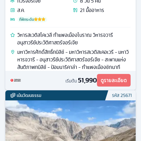
ทัวร์
จอร์เจีย
8
วัน
5
คืน
ส.ค.
21
มื้ออาหาร
ที่พักระดับ
วิหารสเวติสโคเวลี กำแพงเมืองโบราณ วิหารจวารี
อนุสาวรีย์ประวัติศาสตร์จอร์เจีย
มหาวิหารศักดิ์สิทธิ์ทบิลิซี - มหาวิหารสเวติสเคอเวรี - มหาวิ
หารจวารี - อนุสาวรีย์ประวัติศาสตร์จอร์เจีย - สะพานแห่ง
สันติภาพทบิลิซี - ป้อมนาริคาล่า - กำแพงเมืองซิกนากี
51,990
ดูรายละเอียด
เริ่มต้น
เน้นวัฒนธรรม
รหัส
25671