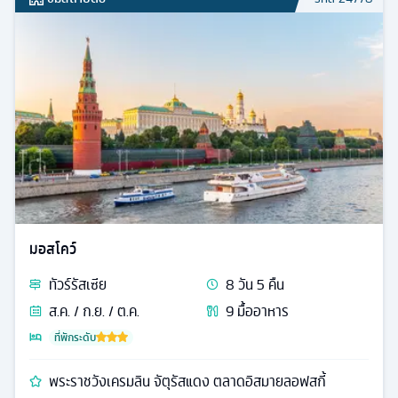
มอสโคว์
ทัวร์
รัสเซีย
8
วัน
5
คืน
ส.ค. / ก.ย. / ต.ค.
9
มื้ออาหาร
ที่พักระดับ
พระราชวังเครมลิน จัตุรัสแดง ตลาดอิสมายลอฟสกี้