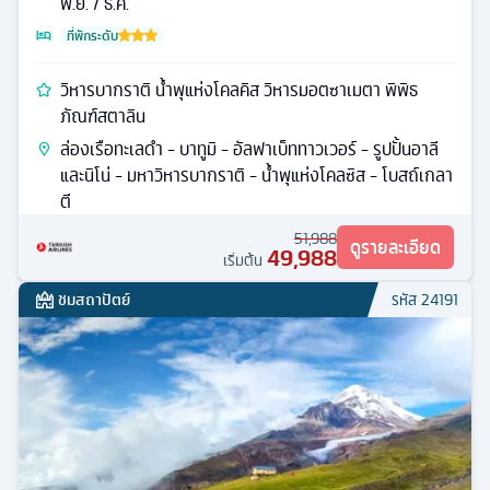
พ.ย. / ธ.ค.
ที่พักระดับ
วิหารบากราติ น้ำพุแห่งโคลคิส วิหารมอตซาเมตา พิพิธ
ภัณฑ์สตาลิน
ล่องเรือทะเลดำ - บาทูมิ - อัลฟาเบ็ททาวเวอร์ - รูปปั้นอาลี
และนิโน่ - มหาวิหารบากราติ - น้ำพุแห่งโคลซิส - โบสถ์เกลา
ตี
51,988
ดูรายละเอียด
49,988
เริ่มต้น
ชมสถาปัตย์
รหัส
24191