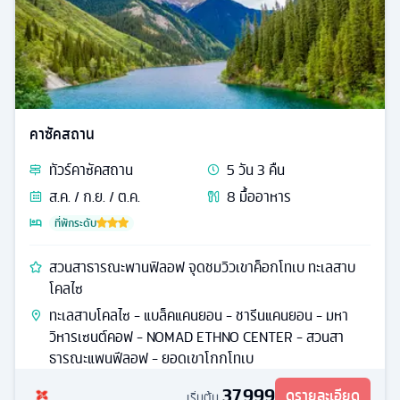
คาซัคสถาน
ทัวร์
คาซัคสถาน
5
วัน
3
คืน
ส.ค. / ก.ย. / ต.ค.
8
มื้ออาหาร
ที่พักระดับ
สวนสาธารณะพานฟิลอฟ จุดชมวิวเขาค็อกโทเบ ทะเลสาบ
โคลไซ
ทะเลสาบโคลไซ - แบล็คแคนยอน - ชารีนแคนยอน - มหา
วิหารเซนต์คอฟ - NOMAD ETHNO CENTER - สวนสา
ธารณะแพนฟีลอฟ - ยอดเขาโกกโทเบ
37,999
ดูรายละเอียด
เริ่มต้น