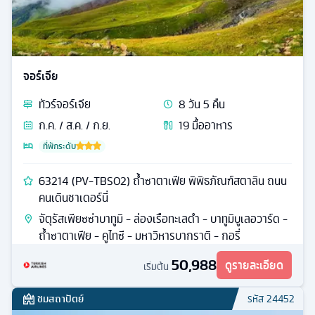
จอร์เจีย
ทัวร์
จอร์เจีย
8
วัน
5
คืน
ก.ค. / ส.ค. / ก.ย.
19
มื้ออาหาร
ที่พักระดับ
63214 (PV-TBS02) ถ้ำซาตาเฟีย พิพิธภัณฑ์สตาลิน ถนน
คนเดินชาเดอร์นี่
จัตุรัสเพียซซ่าบาทูมิ - ล่องเรือทะเลดำ - บาทูมิบูเลอวาร์ด -
ถ้ำซาตาเฟีย - คูไทซี - มหาวิหารบากราติ - กอรี่
50,988
ดูรายละเอียด
เริ่มต้น
ชมสถาปัตย์
รหัส
24452