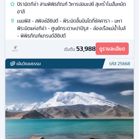
ปิรามิดกีซ่า สามพิพิธภัณฑ์ วิหารปอมเปย์ สุเหร่่าโมฮํมหมัด
อาลี
เมมฟิส - สฟิงซ์อียิปต์ - พีระมิดขั้นบันไดที่ซัคคารา - มหา
พีระมิดแห่งกีซ่า - ศูนย์กระดาษปาปีรุส - ล่องเรือแม่น้ำไนล์
- พิพิธภัณฑ์แกรนด์อียิปต์
53,988
ดูรายละเอียด
เริ่มต้น
เน้นวัฒนธรรม
รหัส
25668