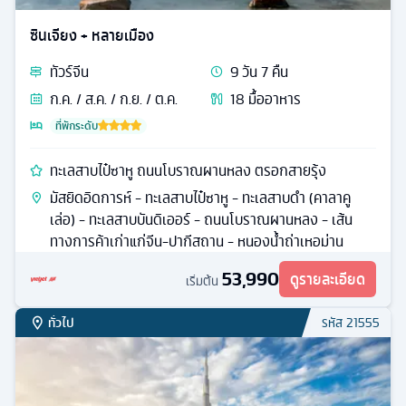
ซินเจียง + หลายเมือง
ทัวร์
จีน
9
วัน
7
คืน
ก.ค. / ส.ค. / ก.ย. / ต.ค.
18
มื้ออาหาร
ที่พักระดับ
ทะเลสาบไป๋ซาหู ถนนโบราณผานหลง ตรอกสายรุ้ง
มัสยิดอิดการห์ - ทะเลสาบไป๋ซาหู - ทะเลสาบดำ (คาลาคู
เล่อ) - ทะเลสาบบันดิเออร์ - ถนนโบราณผานหลง - เส้น
ทางการค้าเก่าแก่จีน-ปากีสถาน - หนองน้ำถ่าเหอม่าน
53,990
ดูรายละเอียด
เริ่มต้น
ทั่วไป
รหัส
21555