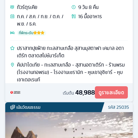
ทัวร์
ตุรเคีย
9
วัน
8
คืน
ก.ค. / ส.ค. / ก.ย. / ต.ค. /
16
มื้ออาหาร
พ.ย. / ธ.ค.
ที่พักระดับ
ปราสาทปุยฝ้าย ทะเลสาบเกลือ สุสานมุสตาฟา เคมาล อตา
เติร์ก ตลาดสไปซ์มาร์เก็ต
คัปปาโดเกีย - ทะเลสาบเกลือ - สุสานอตาเติร์ก - ร้านพรม
(โรงงานทอพรม) - โรงงานเซรามิก - หุบเขาอุชิซาร์ - หุบ
เขาเดอเรนท์
48,988
ดูรายละเอียด
เริ่มต้น
เน้นวัฒนธรรม
รหัส
25035