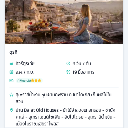
ตุรกี
ทัวร์
ตุรเคีย
9
วัน
7
คืน
ส.ค. / ก.ย.
19
มื้ออาหาร
ที่พักระดับ
สุเหร่าสีน้ำเงิน หุบเขานกพิราบ คัปปาโดเกีย เก็บผลไม้ใน
สวน
ย่าน Balat Old Houses - ม้าไม้จําลองแห่งทรอย - ชานัค
คาเล่ - สุเหร่าเซนต์โซเฟีย - ฮิปโปโดรม - สุเหร่าสีน้ำเงิน -
เมืองโบราณเฮียราโพลิส