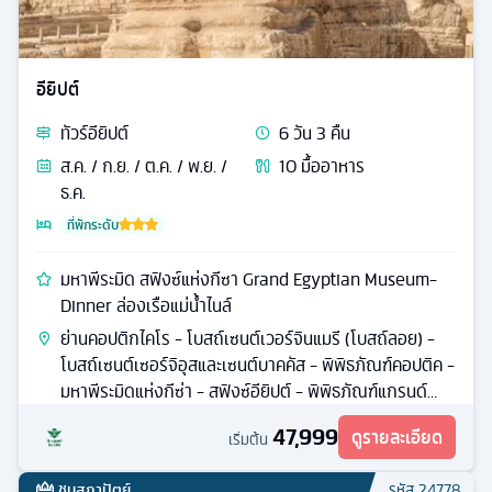
อียิปต์
ทัวร์
อียิปต์
6
วัน
3
คืน
ส.ค. / ก.ย. / ต.ค. / พ.ย. /
10
มื้ออาหาร
ธ.ค.
ที่พักระดับ
มหาพีระมิด สฟิงซ์แห่งกีซา Grand Egyptian Museum-
Dinner ล่องเรือแม่น้ำไนล์
ย่านคอปติกไคโร - โบสถ์เซนต์เวอร์จินแมรี (โบสถ์ลอย) -
โบสถ์เซนต์เซอร์จิอุสและเซนต์บาคคัส - พิพิธภัณฑ์คอปติค -
มหาพีระมิดแห่งกีซ่า - สฟิงซ์อียิปต์ - พิพิธภัณฑ์แกรนด์
อียิปต์
47,999
ดูรายละเอียด
เริ่มต้น
ชมสถาปัตย์
รหัส
24778