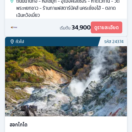
ถนนนานกิง - หอไข่มุก - อุโมงค์เลเซอร์ - หาดไว่ทาน - วัด
พระหยกขาว - ร้านกาแฟสตาร์บัคส์ นครเซี่ยงไฮ้ - ตลาด
เฉินหวังเมี่ยว
34,900
ดูรายละเอียด
เริ่มต้น
ทั่วไป
รหัส
24374
ฮอกไกโด