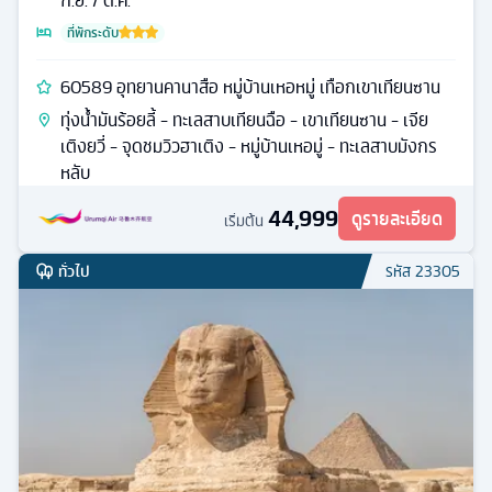
ก.ย. / ต.ค.
ที่พักระดับ
60589 อุทยานคานาสือ หมู่บ้านเหอหมู่ เทือกเขาเทียนซาน
ทุ่งน้ำมันร้อยลี้ - ทะเลสาบเทียนฉือ - เขาเทียนซาน - เจีย
เติงยวี่ - จุดชมวิวฮาเติง - หมู่บ้านเหอมู่ - ทะเลสาบมังกร
หลับ
44,999
ดูรายละเอียด
เริ่มต้น
ทั่วไป
รหัส
23305