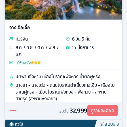
จางเจียเจี้ย
ทัวร์
จีน
6
วัน
5
คืน
ส.ค. / ก.ย. / ต.ค. / พ.ย. /
15
มื้ออาหาร
ธ.ค.
ที่พักระดับ
เขาฟ่านจิ้งซาน เมืองโบราณเฟิ่งหวง น้ำตกฟูหรง
ฉางซา - ฉางเต๋อ - ถนนโบราณต้าเสี่ยวเหอเจีย - เมืองโบ
ราณฝูหรง - เมืองโบราณฟ่งหวง - ฟ่งหวง - สะพาน
สายรุ้ง (สะพานหงเฉียว)
32,999
ดูรายละเอียด
เริ่มต้น
ทั่วไป
รหัส
20618