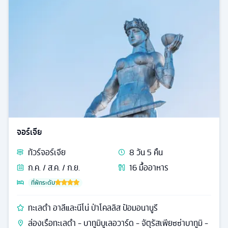
จอร์เจีย
ทัวร์
จอร์เจีย
8
วัน
5
คืน
ก.ค. / ส.ค. / ก.ย.
16
มื้ออาหาร
ที่พักระดับ
ทะเลดำ อาลีและนีโน่ ป่าโคลลิส ป้อมอนานูรี
ล่องเรือทะเลดำ - บาทูมิบูเลอวาร์ด - จัตุรัสเพียซซ่าบาทูมิ -