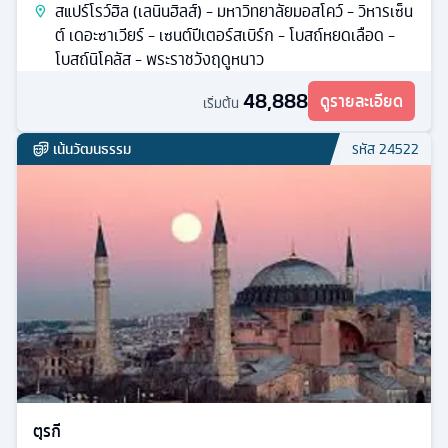
สแปร์โรว์ฮิล (เลนินฮิลส์) - มหาวิทยาลัยมอสโคว์ - วิหารเซ็น
ต์ เดอะซาเวียร์ - เซนต์ปีเตอร์สเบิร์ก - โบสถ์หยดเลือด -
โบสถ์นิโคลัส - พระราชวังฤดูหนาว
48,888
ดูรายละเอียด
เริ่มต้น
เน้นวัฒนธรรม
รหัส
24522
ตุรกี