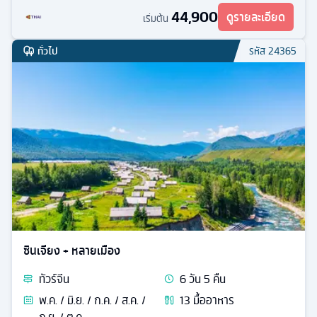
44,900
ดูรายละเอียด
เริ่มต้น
ทั่วไป
รหัส
24365
ซินเจียง + หลายเมือง
ทัวร์
จีน
6
วัน
5
คืน
พ.ค. / มิ.ย. / ก.ค. / ส.ค. /
13
มื้ออาหาร