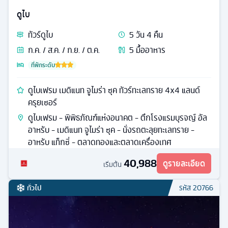
ดูไบ
ทัวร์
ดูไบ
5
วัน
4
คืน
ก.ค. / ส.ค. / ก.ย. / ต.ค.
5
มื้ออาหาร
ที่พักระดับ
ดูไบเฟรม เมดิแนท จูไมร่า ซุค ทัวร์ทะเลทราย 4x4 แลนด์
ครุยเซอร์
ดูไบเฟรม - พิพิธภัณฑ์แห่งอนาคต - ตึกโรงแรมบุรจญ์ อัล
อาหรับ - เมดิแนท จูไมร่า ซุค - นั่งรถตะลุยทะเลทราย -
อาหรับ แท็กซี่ - ตลาดทองและตลาดเครื่องเทศ
40,988
ดูรายละเอียด
เริ่มต้น
ทั่วไป
รหัส
20766