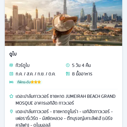
ดูไบ
ทัวร์
ดูไบ
5
วัน
4
คืน
ก.ค. / ส.ค. / ก.ย. / ต.ค.
8
มื้ออาหาร
ที่พักระดับ
เดอะปาล์มทาวเวอร์ ชายหาด JUMEIRAH BEACH GRAND
MOSQUE อาคารเอทิฮัด ทาวเวอร์
เดอะปาล์มทาวเวอร์ - ชายหาดจูไมร่า - เอทิฮัดทาวเวอร์ -
เฟอรารี่เวิร์ด - มัสยิดหลวง - ตึกบุรจญ์เคาะลีฟะฮ์ (เบิร์จ
คาลิฟา) - ดูไบมอลล์