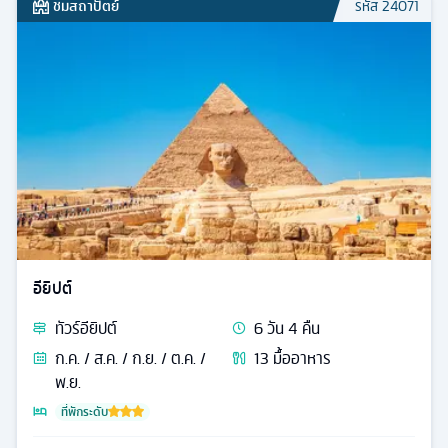
ชมสถาปัตย์
รหัส
24071
อียิปต์
ทัวร์
อียิปต์
6
วัน
4
คืน
ก.ค. / ส.ค. / ก.ย. / ต.ค. /
13
มื้ออาหาร
พ.ย.
ที่พักระดับ