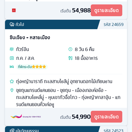
54,988
ดูรายละเอียด
เริ่มต้น
ทั่วไป
รหัส
24659
ซินเจียง + หลายเมือง
ทัวร์
จีน
8
วัน
6
คืน
ก.ค. / ส.ค.
18
มื้ออาหาร
ที่พักระดับ
ทุ่งหญ้านาราถี ทะเลสาบไซลีมู่ อุทยานดอกไม้เทียนซาน
ขุยถุนแกรนด์แคนยอน - ขุยถุน - เมืองเทอเค่อซือ -
ทะเลสาบไซหลี่มู่ - หุบเขากัวจื่อโกว - ทุ่งหญ้าคาลาจุ้น - แก
รนด์แคนยอนคั่วเค่อซู
54,990
ดูรายละเอียด
เริ่มต้น
เน้นวัฒนธรรม
รหัส
24523