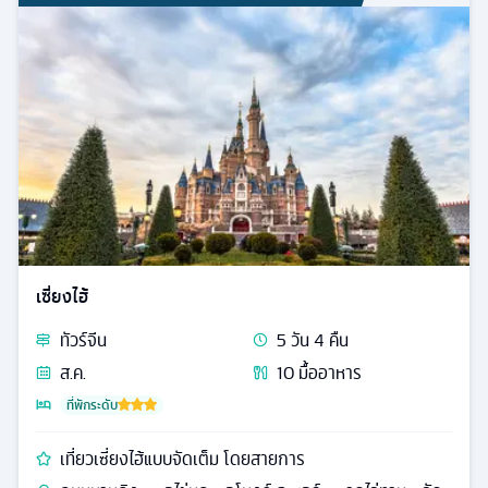
เซี่ยงไฮ้
ทัวร์
จีน
5
วัน
4
คืน
ส.ค.
10
มื้ออาหาร
ที่พักระดับ
เที่ยวเซี่ยงไฮ้แบบจัดเต็ม โดยสายการ