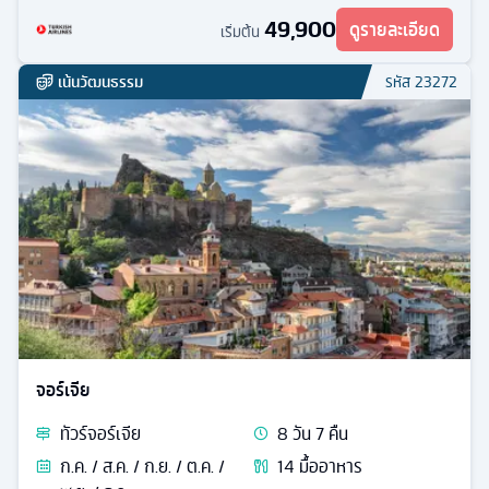
49,900
ดูรายละเอียด
เริ่มต้น
เน้นวัฒนธรรม
รหัส
23272
จอร์เจีย
ทัวร์
จอร์เจีย
8
วัน
7
คืน
ก.ค. / ส.ค. / ก.ย. / ต.ค. /
14
มื้ออาหาร