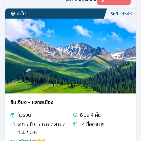
ทั่วไป
รหัส
23543
ซินเจียง + หลายเมือง
ทัวร์
จีน
6
วัน
4
คืน
พ.ค. / มิ.ย. / ก.ค. / ส.ค. /
14
มื้ออาหาร
ก.ย. / ต.ค.