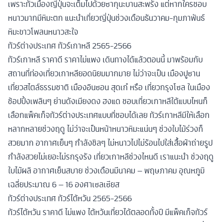
เพราะทั่วเมืองญี่ปุ่นจะเต็มไปด้วยซากุนะบานสะพรั่ง แต่หากใครชอบ
หนาวมากมีหิมะตก แนะนำเที่ยวญี่ปุ่นช่วงเดือนธันวาคม-กุมภาพันธ์
หิมะขาวโพลนหนาวสะใจ
ทัวร์ต่างประเทศ ทัวร์เกาหลี 2565-2566
ทัวร์เกาหลี ราคาดี ราคาไม่แพง เดินทางได้แล้วตอนนี้ มาพร้อมกับ
สถานที่ท่องเที่ยวเกาหลียอดนิยมมากมาย ไม่ว่าจะเป็น เมืองปูซาน
เที่ยวสไตล์ธรรมชาติ เมืองอินซอน สุดเก๋ หรือ เที่ยวกรุงโซล ในเมือง
ช้อปปิ้งเพลินๆ ย่านดังเมียงดง ฮงแด ชอบเที่ยวเกาหลีใต้แบบไหนก็
เลือกแพ็คเก็จทัวร์ต่างประเทศแบบที่ชอบได้เลย ทัวร์เกาหลีมีให้เลือก
หลากหลายช่วงฤดู ไม่ว่าจะเป็นหน้าหนาวหิมะแน่นๆ ช่วงใบไม้ร่วงก็
สวยมาก อากาศเย็นๆ กำลังชิลๆ ไม่หนาวไปไม่ร้อนไปใส่เสื้อผ้าถ่ายรูป
กำลังสวยไม่เยอะไม่รกรุงรัง เที่ยวเกาหลีช่วงไหนดี เราแนะนำ ช่วงฤดู
ใบไม้ผลิ อากาศเย็นสบาย ช่วงเดือนมีนาคม – พฤษภาคม อุณหภูมิ
เฉลี่ยประมาณ 6 – 16 องศาเซลเซียส
ทัวร์ต่างประเทศ ทัวร์ไต้หวัน 2565-2566
ทัวร์ไต้หวัน ราคาดี ไม่แพง ไต้หวันเที่ยวได้ตลอดทั้งปี มีแพ็คเก็จทัวร์