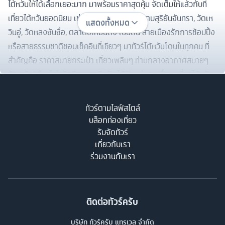
ไต้หวันให้ได้เลือกเยอะมาก มาพร้อมราคาสุดคุ้ม จัดเต็มให้แล้วกับที่
เที่ยวไต้หวันยอดนิยม เช่น ตึกไทเป 101, ทะเลสาบสุริยันจันทรา, วัดเห
แสดงทั้งหมด
วินอู่, วัดหลงซันซื่อ, ตลาดซีเหมินติง เป็นต้น สายเมืองรักการช้อปปิ้ง
หรือสายธรรมชาติชอบเช็คอินที่เขียวๆ มาทัวร์ไต้หวันโดนในทุกคน ที่
สำคัญคือ ราคาสบายกระเป๋า เที่ยวเพลินๆ ท่ามกลางอากาศสบายๆ
สัก 3วัน2คืน ก็กำลังดีสายสตรีทฟู้ดได้ฟินแน่นอนเมื่อมาเที่ยวไต้หวัน
เพราะเมนูอร่อยๆ เพียบให้เราได้ลิ้มลอง และถ้าถามว่าไต้หวันเที่ยว
ช่วงไหนดี เราแนะนำว่าช่วง ฤดูใบไม้ร่วง เดือนตุลาคม - ธันวาคม
ทัวร์ตามไลฟ์สไตล์
อากาศจะค่อนข้างเย็นสบาย เหมาะกับการทัวร์ไต้หวันชมใบไม้เปลี่ยนสี
บล็อกท่องเที่ยว
ที่สวยงาม บางที่มีดอกซากุระให้เห็นด้วยสวยงามไม่แพ้ทัวร์ญี่ปุ่นเลย
รับจัดทัวร์
เกี่ยวกับเรา
ทัวร์ต่างประเทศ ทัวร์เวียดนาม 2565-2566
ร่วมงานกับเรา
ทัวร์เวียดนาม ราคาถูก ราคาดีมีให้เลือกเยอะมาก เวียดนามเที่ยวได้
ตลอดทั้งปี และเป็นประเทศที่คนไทยนิยมเที่ยวเยอะมากในตอนนี้ ไม่ว่า
จะเป็น ทัวร์เวียดนามเหนือ (ฮาลอง ฮานอย ซาปา หมกโจว์), ทัวร์
เวียดนามกลาง (เว้ ดานัง ฮอยอัน บานาฮิลล์), ทัวร์เวียดนามใต้ (โฮจิมิ
ติดต่อทัวร์ครับ
นห์ ดาลัด มุยเน่) ทุกสถานที่เที่ยวของเวียดนามสวยและมีเสน่ห์มากๆ
บริษัท ทัวร์ครับ แทรเวล จำกัด