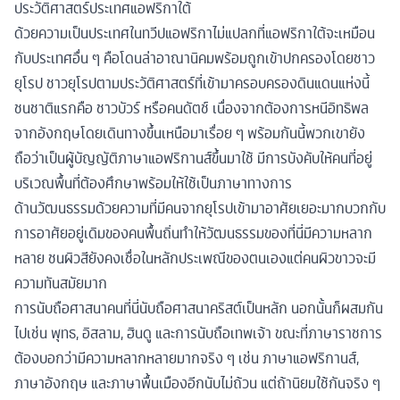
ประวัติศาสตร์ประเทศแอฟริกาใต้
ด้วยความเป็นประเทศในทวีปแอฟริกาไม่แปลกที่แอฟริกาใต้จะเหมือน
กับประเทศอื่น ๆ คือโดนล่าอาณานิคมพร้อมถูกเข้าปกครองโดยชาว
ยุโรป ชาวยุโรปตามประวัติศาสตร์ที่เข้ามาครอบครองดินแดนแห่งนี้
ชนชาติแรกคือ ชาวบัวร์ หรือคนดัตช์ เนื่องจากต้องการหนีอิทธิพล
จากอังกฤษโดยเดินทางขึ้นเหนือมาเรื่อย ๆ พร้อมกันนี้พวกเขายัง
ถือว่าเป็นผู้บัญญัติภาษาแอฟริกานส์ขึ้นมาใช้ มีการบังคับให้คนที่อยู่
บริเวณพื้นที่ต้องศึกษาพร้อมให้ใช้เป็นภาษาทางการ
ด้านวัฒนธรรมด้วยความที่มีคนจากยุโรปเข้ามาอาศัยเยอะมากบวกกับ
การอาศัยอยู่เดิมของคนพื้นถิ่นทำให้วัฒนธรรมของที่นี่มีความหลาก
หลาย ชนผิวสียังคงเชื่อในหลักประเพณีของตนเองแต่คนผิวขาวจะมี
ความทันสมัยมาก
การนับถือศาสนาคนที่นี่นับถือศาสนาคริสต์เป็นหลัก นอกนั้นก็ผสมกัน
ไปเช่น พุทธ, อิสลาม, ฮินดู และการนับถือเทพเจ้า ขณะที่ภาษาราชการ
ต้องบอกว่ามีความหลากหลายมากจริง ๆ เช่น ภาษาแอฟริกานส์,
ภาษาอังกฤษ และภาษาพื้นเมืองอีกนับไม่ถ้วน แต่ถ้านิยมใช้กันจริง ๆ