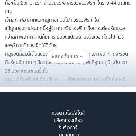
ก็จะเป็น 2 ภาษาแรก จำนวนประชากรของแอฟริกาใต้ราว 44 ล้านคน
เศษ
เช็คสภาพอากาศและฤดูกาลก่อนไป ทัวร์แอฟริกาใต้
แม้ถูกมองว่าประเทศนี้อยู่ในแถบทวีปแอฟริกาซึ่งน่าจะต้องร้อนระอุ
ทว่าสภาพอากาศที่นี่ก็มีการเปลี่ยนแปลงตามช่วงเวลา ใครไป ทัวร์
แอฟริกาใต้ ควรเช็คให้ดีด้วย
ฤดูร้อนตั้งแต่เดือนธันวาคม – เดือนกุมภาพันธ์ สภาพอากาศจะร้อน
แสดงทั้งหมด
ถึงร้อนจัดมาก ๆ มีความแห้งแล้งในหลาย ๆ พื้นที่อุณหภูมิระดับ 30-
35 องศาเซลเซียสขึ้นไป
ฤดูใบไม้ร่วงตั้งแต่เดือนมีนาคม – เดือนพฤษภาคม ช่วงนี้ก็ยังคงมี
สภาพอากาศที่ร้อนอบอ้าวเช่นกัน แต่ไม่ถึงกับร้อนแบบเดียวกับช่วง
หน้าร้อนมากนัก
ฤดูหนาวตั้งแต่เดือนมิถุนายน – เดือนสิงหาคม เมื่อเข้าสู่ช่วงฤดูหนาว
ทัวร์ตามไลฟ์สไตล์
บางพื้นที่ของประเทศจะมีอากาศหนาวจัดระดับ 0 องศาเซลเซียส
บล็อกท่องเที่ยว
พร้อมทั้งมีฝนตกอยู่หลายจุดพอสมควร
รับจัดทัวร์
ฤดูใบไม้ผลิ ตั้งแต่เดือนกันยายน – เดือนพฤศจิกายน อากาศกำลัง
เกี่ยวกับเรา