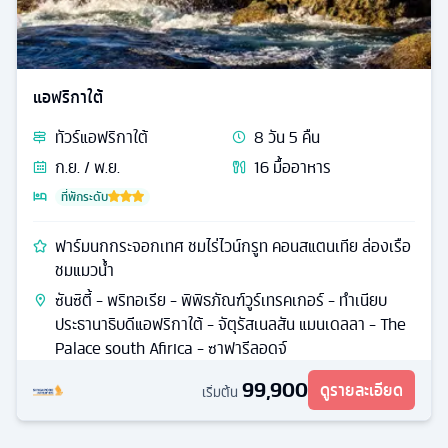
แอฟริกาใต้
ทัวร์
แอฟริกาใต้
8
วัน
5
คืน
ก.ย. / พ.ย.
16
มื้ออาหาร
ที่พักระดับ
ฟาร์มนกกระจอกเทศ ชมไร่ไวน์กรูท คอนสแตนเทีย ล่องเรือ
ชมแมวน้ำ
ซันซิตี้ - พริทอเรีย - พิพิธภัณฑ์วูร์เทรคเกอร์ - ทำเนียบ
ประธานาธิบดีแอฟริกาใต้ - จัตุรัสเนลสัน แมนเดลลา - The
Palace south Afirica - ซาฟารีลอดจ์
99,900
ดูรายละเอียด
เริ่มต้น