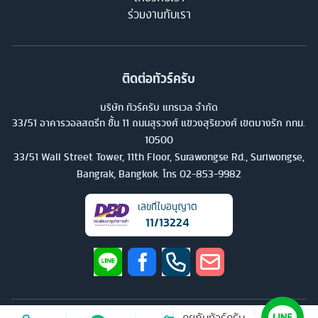
เย็นสบายไม่ร้อนเกินไป แต่พอปลาย ๆ ช่วงฤดูนี้อากาศจะเริ่มมี
ร่วมงานกับเรา
อุณหภูมิสูงขึ้นเรื่อย ๆ จนบางครั้งอบอ้าวแบบหน้าร้อนเลย หากสนใจ
ทัวร์แอฟริกาใต้ เดือนตุลาคม
ลองดูกับ ทัวร์ครับ ได้เลย
ติดต่อทัวร์ครับ
การเดินทางไป ทัวร์แอฟริกาใต้
ความต่างของด้านเวลาประเทศไทยจะเร็วว่าประมาณ 5 ชั่วโมง ด้าน
บริษัท ทัวร์ครับ แทรเวล จำกัด
33/51 อาคารวอลสตรีท ชั้น 11 ถนนสุรวงศ์ แขวงสุริยวงศ์ เขตบางรัก กทม.
การเดินทางไป ทัวร์แอฟริกาใต้ บ้านเรายังไม่มีสายการบินบินตรงไป
10500
ยังประเทศนี้ทำให้ต้องมีการต่อเครื่องใช้เวลาเดินทางราว 17 ชั่วโมง
33/51 Wall Street Tower, 11th Floor, Surawongse Rd., Suriwongse,
ขึ้นไป ขณะที่การเดินทางภายในประเทศสามารถเลือกได้หลากหลาย
Bangrak, Bangkok. โทร
02-853-9982
แต่ที่นิยมสุดคือการเดินทางด้วยรถบัสหรือแท็กซี่ นอกนั้นเช่น รถไฟ,
เครื่องบิน
เลขที่ใบอนุญาต
11/13224