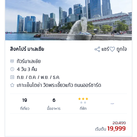
สิงคโปร์ มาเลเซีย
แชร์
ถูกใจ
ทัวร์
มาเลเซีย
4
วัน
3
คืน
ก.ย. / ต.ค. / พ.ย. / ธ.ค.
เกาะเซ็นโตซ่า วัดพระเขี้ยวแก้ว ถนนออร์ชาร์ด
19
6
ที่เที่ยว
มื้ออาหาร
ที่พัก
20,499
19,999
เริ่มต้น