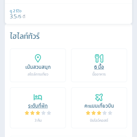
ดู
2
รีวิว
3.5
/5
ดี
ไฮไลท์ทัวร์
เน้นสวนสนุก
6
มื้อ
สไตล์การเที่ยว
มื้ออาหาร
ระดับที่พัก
คะแนนเที่ยวบิน
3
คืน
บินโลว์คอสต์