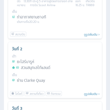
นัด
13.30
ที่
ประตู 5 อาคารผู้โดยสารขาออก สาย
ออก
เที่ยวบิน
หมาย
น.
การบิน Scoot Airline
16.25 น.
TR869
เย็น
ท่าอากาศยานชางกี
เดินทางถึง
20.20 น.
ดูรูปเพิ่มเติม
วันที่
2
เช้า
ยะโฮร์บารูห์
สวนสนุกเลโก้แลนด์
เย็น
ย่าน Clarke Quay
ดูรูปเพิ่มเติม
วันที่
3