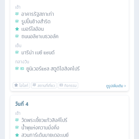
เช้า
อาคารรัฐสภาเก่า
รูปปั้นช้างสำริด
เมอร์ไลอ้อน
ถนนอลิซาเบธวอล์ค
เย็น
มารีน่า เบย์ แซนด์
กลางวัน
ยูนิเวอร์แซล สตูดิโอสิงคโปร์
ดูรูปเพิ่มเติม
วันที่
4
เช้า
วัดพระเขี้ยวแก้วสิงค์โปร์
นํ้าพุแห่งความมั่งคั่ง
สวนการ์เด้นบายเดอะเบย์