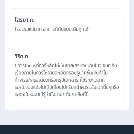
โสริยา ก.
โรงแรมแย่มาก อาหารก็กินแบบเดิมทุกเช้า
วิริต ท.
1.ควรfocusที่ทัวร์หลักไม่เน้นขายเสริมจนเกินไป2.จนท รับ
เรื่องภายในควรให้รายละเอียดรอบรู้มากขึ้นเช่นทำไม่
ทำvisa/visaเดี่ยวหรือกรุ๊ปเอกสารที่ใช้ระยะเวลาที่
รอ/3.จองแล้วไม่เต็มเลื่อนไปทริปหน้าควรแจ้งแต่เนิ่นๆหรือ
แสดงในระบบให้รู้ว่ายังว่าง/เต็ม/เหลือกี่ที่