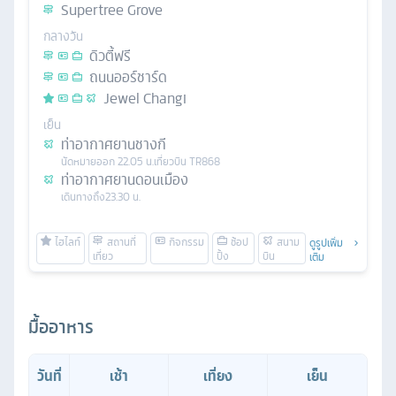
Supertree Grove
กลางวัน
ดิวตี้ฟรี
ถนนออร์ชาร์ด
Jewel Changi
เย็น
ท่าอากาศยานชางกี
นัดหมาย
ออก
22.05 น.
เที่ยวบิน
TR868
ท่าอากาศยานดอนเมือง
เดินทางถึง
23.30 น.
ดูรูปเพิ่ม
เติม
มื้ออาหาร
วันที่
เช้า
เที่ยง
เย็น