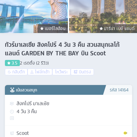
เมอร์ไลอ้อน
มารีน่า เบย์ แซนด์
ทัวร์มาเลเซีย สิงคโปร์ 4 วัน 3 คืน สวนสนุกเลโก้
แลนด์ GARDEN BY THE BAY บิน Scoot
3.5
2
เรตติ้ง (
2
รีวิว)
กลับดึก
ไฟล์ทเช้า
ไหว้พระ
บินตรง
เน้นสวนสนุก
รหัส
14164
สิงคโปร์ มาเลเซีย
4
วัน
3
คืน
Scoot