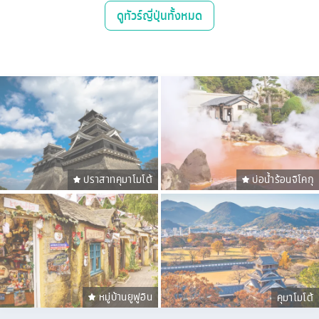
ดู
ทัวร์ญี่ปุ่น
ทั้งหมด
ปราสาทคุมาโมโต้
บ่อน้ำร้อนจิโคกุ
หมู่บ้านยูฟูอิน
คุมาโมโต้