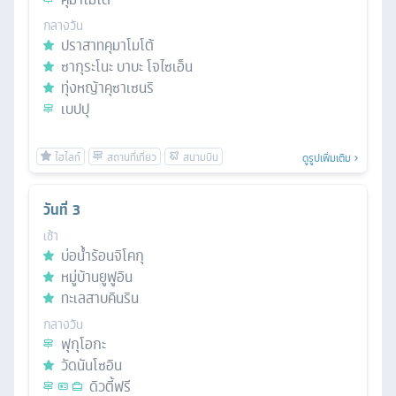
กลางวัน
ปราสาทคุมาโมโต้
ซากุระโนะ บาบะ โจไซเอ็น
ทุ่งหญ้าคุซาเซนริ
เบปปุ
ดูรูปเพิ่มเติม
วันที่
3
เช้า
บ่อน้ำร้อนจิโคกุ
หมู่บ้านยูฟูอิน
ทะเลสาบคินริน
กลางวัน
ฟุกุโอกะ
วัดนันโซอิน
ดิวตี้ฟรี