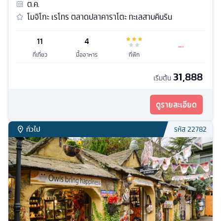
ต.ค.
โมจิโกะ เรโทร ตลาดปลาคาราโตะ ทะเลสาบคินริน
11
4
ที่เที่ยว
มื้ออาหาร
ที่พัก
31,888
เริ่มต้น
ดูรายละเอียด
ทั่วไป
รหัส
22782