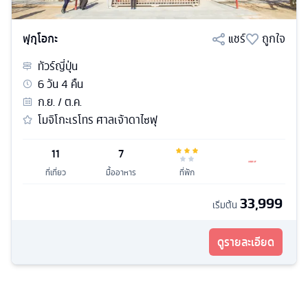
ฟุกุโอกะ
แชร์
ถูกใจ
ทัวร์
ญี่ปุ่น
6
วัน
4
คืน
ก.ย. / ต.ค.
โมจิโกะเรโทร ศาลเจ้าดาไซฟุ
11
7
ที่เที่ยว
มื้ออาหาร
ที่พัก
33,999
เริ่มต้น
ดูรายละเอียด