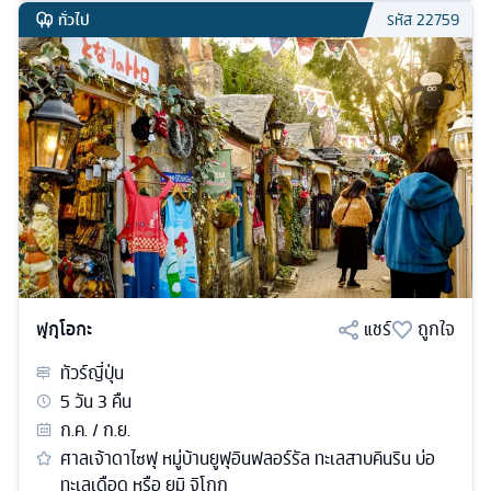
ทั่วไป
รหัส
22759
ฟุกุโอกะ
แชร์
ถูกใจ
ทัวร์
ญี่ปุ่น
5
วัน
3
คืน
ก.ค. / ก.ย.
ศาลเจ้าดาไซฟุ หมู่บ้านยูฟุอินฟลอร์รัล ทะเลสาบคินริน บ่อ
ทะเลเดือด หรือ ยูมิ จิโกกุ