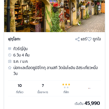
ฟุกุโอกะ
แชร์
ถูกใจ
ทัวร์
ญี่ปุ่น
6
วัน
4
คืน
ธ.ค. / ม.ค.
บ่อทะเลเดือดยูมิจิโกกุ ลานสกี วัดนันโซอิน อิสระเที่ยวหนึ่ง
วัน
10
7
ที่เที่ยว
มื้ออาหาร
ที่พัก
45,990
เริ่มต้น