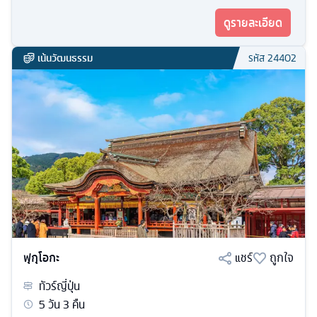
ดูรายละเอียด
เน้นวัฒนธรรม
รหัส
24402
ฟุกุโอกะ
แชร์
ถูกใจ
ทัวร์
ญี่ปุ่น
5
วัน
3
คืน