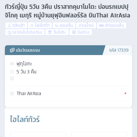
ทัวร์ญี่ปุ่น 5วัน 3คืน ปราสาทคุมาโมโตะ บ่อนรกเบปปุ
จิโกคุ เมกุริ หมู่บ้านยุฟุอินฟลอร์รัล บินThai AirAsia
กลับเช้า
ไฟล์ทดึก
ออนเซ็น
อาบน้ำแร่
พักออนเซ็น
ดูเวลาบินในโปรแกรม
วันอิสระ
บินตรง
เน้นวัฒนธรรม
รหัส
17339
ฟุกุโอกะ
5
วัน
3
คืน
Thai AirAsia
ไฮไลท์ทัวร์