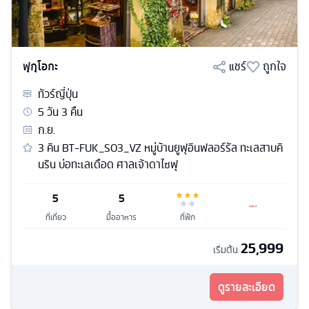
ฟุกุโอกะ
แชร์
ถูกใจ
ทัวร์
ญี่ปุ่น
5
วัน
3
คืน
ก.ย.
3 คิน BT-FUK_S03_VZ หมู่บ้านยูฟุอินฟลอร์รัล ทะเลสาบคิ
นริน บ่อทะเลเดือด ศาลเจ้าดาไซฟุ
5
5
ที่เที่ยว
มื้ออาหาร
ที่พัก
25,999
เริ่มต้น
ดูรายละเอียด