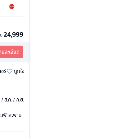
24,999
้น
รายละเอียด
แชร์
ถูกใจ
. / ส.ค. / ก.ย.
ลุมฟ้าสะพาน