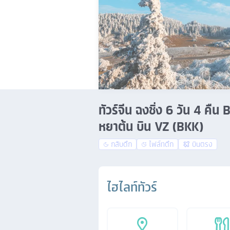
ทัวร์จีน ฉงชิ่ง 6 วัน 4 คื
หยาต้น บิน VZ (BKK)
กลับดึก
ไฟล์ทดึก
บินตรง
ไฮไลท์ทัวร์