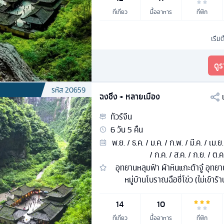
ที่เที่ยว
มื้ออาหาร
ที่พัก
เริ่ม
ดู
รหัส
20659
ฉงชิ่ง + หลายเมือง
ทัวร์
จีน
6
วัน
5
คืน
พ.ย. / ธ.ค. / ม.ค. / ก.พ. / มี.ค. / เม.ย.
/ ก.ค. / ส.ค. / ก.ย. / ต.ค
อุทยานหลุมฟ้า ผ้าหินแกะต้าจู๋ อุทย
หมู่บ้านโบราณฉือชี่โข่ว (ไม่เข้าร้
14
10
ที่เที่ยว
มื้ออาหาร
ที่พัก