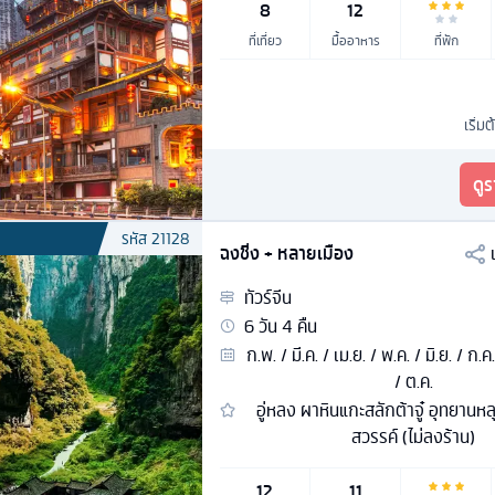
8
12
ที่เที่ยว
มื้ออาหาร
ที่พัก
เริ่มต
ดู
รหัส
21128
ฉงชิ่ง + หลายเมือง
ทัวร์
จีน
6
วัน
4
คืน
ก.พ. / มี.ค. / เม.ย. / พ.ค. / มิ.ย. / ก.ค
/ ต.ค.
อู่หลง ผาหินแกะสลักต้าจู๋ อุทยานห
สวรรค์ (ไม่ลงร้าน)
12
11