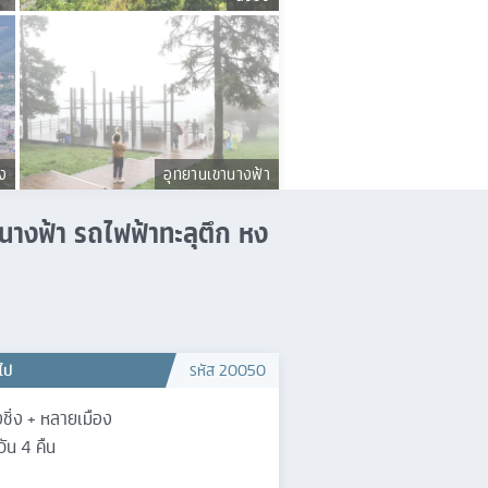
ลง
อุทยานเขานางฟ้า
ขานางฟ้า รถไฟฟ้าทะลุตึก หง
วไป
รหัส
20050
ชิ่ง + หลายเมือง
วัน
4
คืน