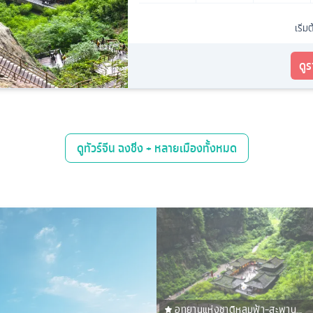
เริ่ม
ดู
ดู
ทัวร์จีน ฉงชิ่ง + หลายเมือง
ทั้งหมด
อุทยานแห่งชาติหลุมฟ้า-สะพาน