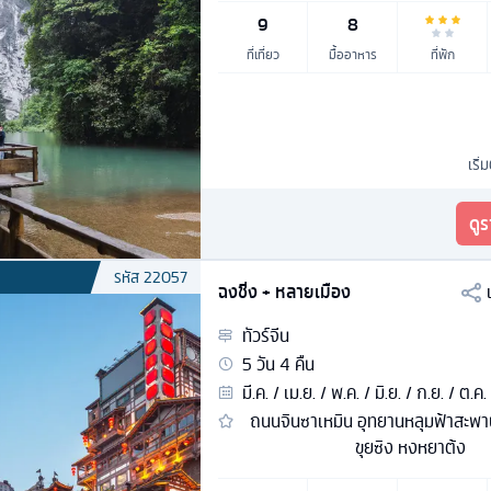
9
8
ที่เที่ยว
มื้ออาหาร
ที่พัก
เริ่
ดู
รหัส
22057
ฉงชิ่ง + หลายเมือง
ทัวร์
จีน
5
วัน
4
คืน
มี.ค. / เม.ย. / พ.ค. / มิ.ย. / ก.ย. / ต.ค.
ถนนจินซาเหมิน อุทยานหลุมฟ้าสะพา
ขุยซิง หงหยาต้ง