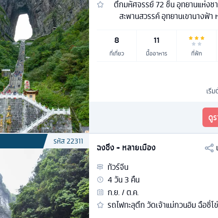
ตึกมหัศจรรย์ 72 ชั้น อุทยานแห่งชา
สะพานสวรรค์ อุทยานเขานางฟ้า 
8
11
ที่เที่ยว
มื้ออาหาร
ที่พัก
เริ่ม
ดู
รหัส
22311
ฉงชิ่ง + หลายเมือง
ทัวร์
จีน
4
วัน
3
คืน
ก.ย. / ต.ค.
รถไฟทะลุตึก วัดเจ้าแม่กวนอิม ฉือชี่โ