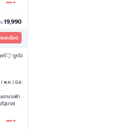
19,990
ต้น
รายละเอียด
แชร์
ถูกใจ
 / พ.ค. / มิ.ย.
.
านเขานางฟ้า
านรัฐบาล)