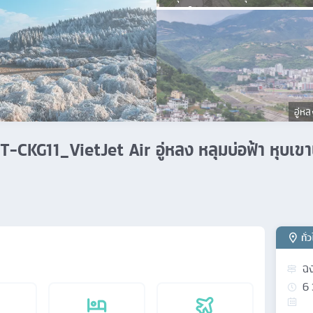
สวรรค์
อู่ห
น BT-CKG11_VietJet Air อู่หลง หลุมบ่อฟ้า หุบเ
ทั่
ฉง
6