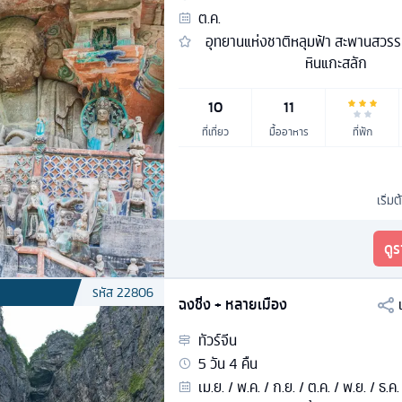
ต.ค.
อุทยานแห่งชาติหลุมฟ้า สะพานสวรร
หินแกะสลัก
10
11
ที่เที่ยว
มื้ออาหาร
ที่พัก
เริ่มต
ดู
รหัส
22806
ฉงชิ่ง + หลายเมือง
ทัวร์
จีน
5
วัน
4
คืน
เม.ย. / พ.ค. / ก.ย. / ต.ค. / พ.ย. / ธ.ค.