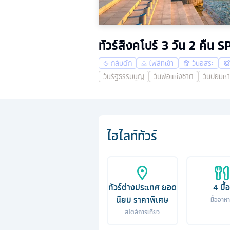
ทัวร์สิงคโปร์ 3 วัน 2 คืน
กลับดึก
ไฟล์ทเช้า
วันอิสระ
วันรัฐธรรมนูญ
วันพ่อแห่งชาติ
วันปิยมห
ไฮไลท์ทัวร์
ทัวร์ต่างประเทศ ยอด
4
มื้
นิยม ราคาพิเศษ
มื้ออาห
สไตล์การเที่ยว