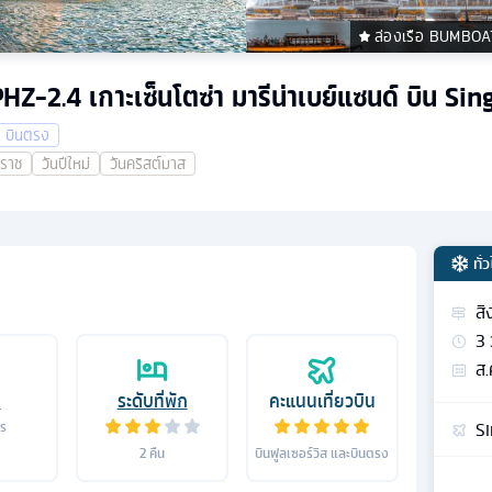
ล่องเรือ BUMBOA
 SPHZ-2.4 เกาะเซ็นโตซ่า มารีน่าเบย์แซนด์ บิน S
บินตรง
าราช
วันปีใหม่
วันคริสต์มาส
ทั่
สิ
3
ส.
อ
ระดับที่พัก
คะแนนเที่ยวบิน
Si
าร
2
คืน
บินฟูลเซอร์วิส และบินตรง