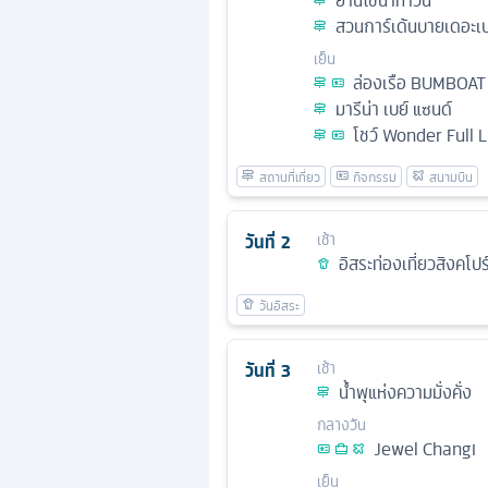
ย่านไชน่าทาวน์
สวนการ์เด้นบายเดอะเบ
เย็น
ล่องเรือ BUMBOAT
มารีน่า เบย์ แซนด์
โชว์ Wonder Full L
วันที่
2
เช้า
อิสระท่องเที่ยวสิงคโปร์
วันที่
3
เช้า
นํ้าพุแห่งความมั่งคั่ง
กลางวัน
Jewel Changi
เย็น