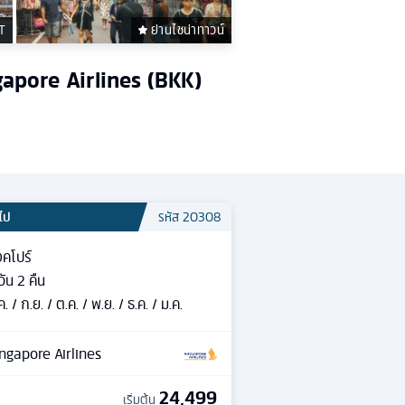
T
ย่านไชน่าทาวน์
ingapore Airlines (BKK)
วไป
รหัส
20308
งคโปร์
วัน
2
คืน
ค. / ก.ย. / ต.ค. / พ.ย. / ธ.ค. / ม.ค.
ngapore Airlines
24,499
เริ่มต้น