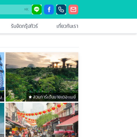
⌘
K
รับจัดกรุ๊ปทัวร์
เกี่ยวกับเรา
น
สวนการ์เด้นบายเดอะเบย์