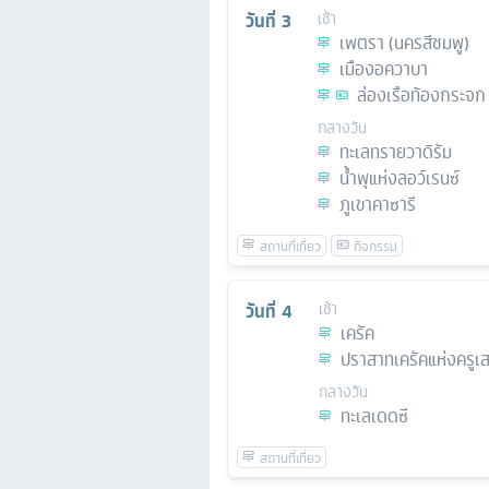
วันที่
3
เช้า
เพตรา (นครสีชมพู)
เมืองอควาบา
ล่องเรือท้องกระจก
กลางวัน
ทะเลทรายวาดิรัม
น้ำพุแห่งลอว์เรนซ์
ภูเขาคาซารี
วันที่
4
เช้า
เครัค
ปราสาทเครัคแห่งครูเ
กลางวัน
ทะเลเดดซี