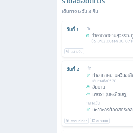
รายละเอียดทัวร์
เดินทาง
6
วัน
3
คืน
วันที่
1
เย็น
ท่าอากาศยานสุวรรณภู
นัดหมาย
21.00
ออก
00.10
เที่
วันที่
2
เช้า
ท่าอากาศยานควีนอเลี
เดินทางถึง
05.20
อัมมาน
เพตรา (นครสีชมพู)
กลางวัน
มหาวิหารศักดิ์สิทธิ์เอ