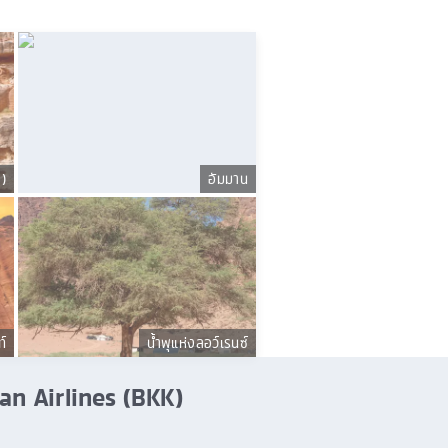
)
อัมมาน
ท์
น้ำพุแห่งลอว์เรนซ์
nian Airlines (BKK)