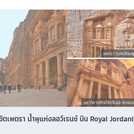
เพตรา (นครสีชมพู
มหาวิหารศักดิ์สิทธิ์เอล-คาซเน
พิชิตเพตรา น้ำพุแห่งลอว์เรนซ์ บิน Royal Jorda