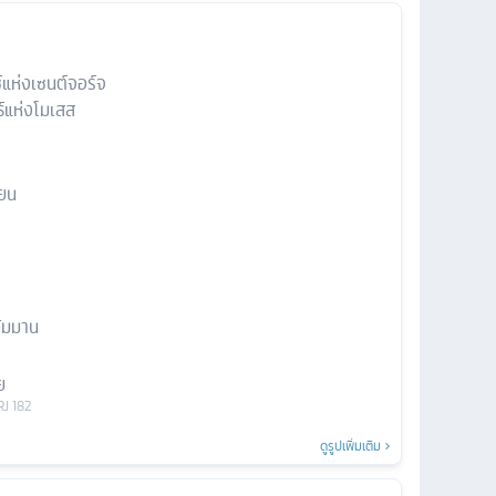
แห่งเซนต์จอร์จ
ทธ์แห่งโมเสส
ียน
ัมมาน
ย
RJ 182
ดูรูปเพิ่มเติม