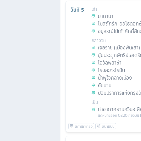
วันที่
5
เช้า
มาดาบา
โบสถ์กรีก-ออโธดอกซ์
อนุสรณ์ไม้เท้าศักดิ์สิ
กลางวัน
เจอราช (เมืองพันเสา)
ซุ้มประตูกษัตริย์เฮเดร
โอวัลพลาซ่า
โรงละครโรมัน
น้ำพุใจกลางเมือง
อัมมาน
ป้อมปราการแห่งกรุงอ
เย็น
ท่าอากาศยานควีนอเลี
นัดหมาย
ออก
03.20
เที่ยวบิน