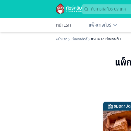
หน้าแรก
แพ็คเกจทัวร์
หน้าแรก
แพ็คเกจทัวร์
#20402 แพ็คเกจเต็ม
แพ็ก
ชมสถาปัต