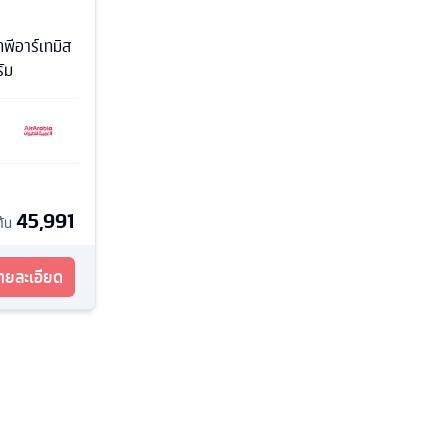
พีอาร์เทมิส
ัม
45,991
ต้น
รายละเอียด