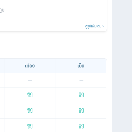
ูมิ
ดูรูปเพิ่มเติม
เที่ยง
เย็น
—
—