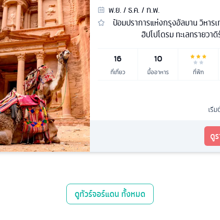
พ.ย. / ธ.ค. / ก.พ.
ป้อมปราการแห่งกรุงอัลมาน วิหารเท
ฮิปโปโดรม ทะเลทรายวาดิร
16
10
ที่เที่ยว
มื้ออาหาร
ที่พัก
เริ่ม
ดู
ดู
ทัวร์จอร์แดน
ทั้งหมด