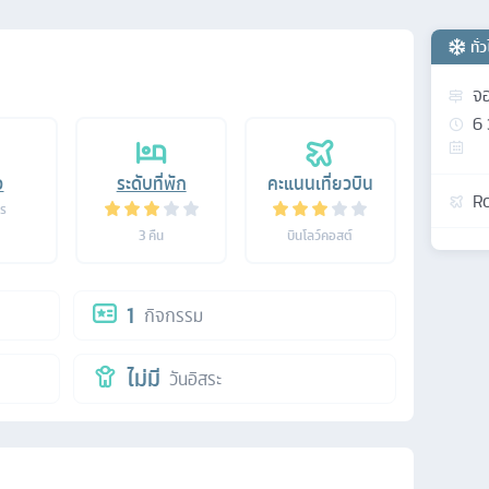
ทั่
จอ
6
อ
ระดับที่พัก
คะแนนเที่ยวบิน
Ro
าร
3
คืน
บินโลว์คอสต์
1
กิจกรรม
ไม่มี
วันอิสระ